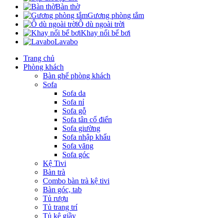
Bàn thờ
Gương phòng tắm
Ô dù ngoài trời
Khay nổi bể bơi
Lavabo
Trang chủ
Phòng khách
Bàn ghế phòng khách
Sofa
Sofa da
Sofa nỉ
Sofa gỗ
Sofa tân cổ điển
Sofa giường
Sofa nhập khẩu
Sofa văng
Sofa góc
Kệ Tivi
Bàn trà
Combo bàn trà kệ tivi
Bàn góc, tab
Tủ rượu
Tủ trang trí
Tủ kệ giầy