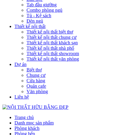
Tab đầu giường
Combo phòng ngủ
Tủ - Kệ sách
Đèn ngủ
Thiết kế nội thất
Thiết kế nội thất biệt thự
Thiết kế nội thất chung cư
Thiết kế nội thất khách sạn
Thiết kế nội thất nhà phố
Thiết kế nội thất showroom
Thiết kế nội thất văn phòng
Dự án
Biệt thự
Chung cư
Cửa hàng
Quán cafe
Văn phòng
Liên hệ
Trang chủ
Danh mục sản phẩm
Phòng khách
Phòng bếp