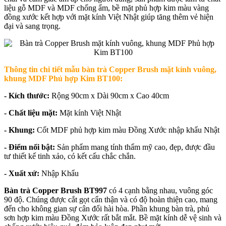
liệu gỗ MDF và MDF chống ẩm, bề mặt phủ hợp kim màu vàng
đồng xước kết hợp với mặt kính Việt Nhật giúp tăng thêm vẻ hiện
đại và sang trọng.
Thông tin chi tiết mẫu b
àn trà Copper Brush mặt kính vuông,
khung MDF Phủ hợp Kim BT100
:
- Kích thước:
Rộng 90cm x Dài 90cm x Cao 40cm
- Chất liệu mặt:
Mặt kính Việt Nhật
- Khung:
Cốt MDF phủ hợp kim màu Đồng Xước nhập khẩu Nhật
- Điểm nổi bật:
Sản phẩm mang tính thẩm mỹ cao, đẹp, được đầu
tư thiết kế tinh xảo, có kết cấu chắc chắn.
- Xuất xứ:
Nhập Khẩu
Bàn trà Copper Brush BT997
có 4 cạnh bằng nhau, vuông góc
90 độ. Chúng được cắt gọt cẩn thận và có độ hoàn thiện cao, mang
đến cho không gian sự cân đối hài hòa. Phần khung bàn trà, phủ
sơn hợp kim màu Đồng Xước rất bắt mắt. Bề mặt kính dễ vệ sinh và