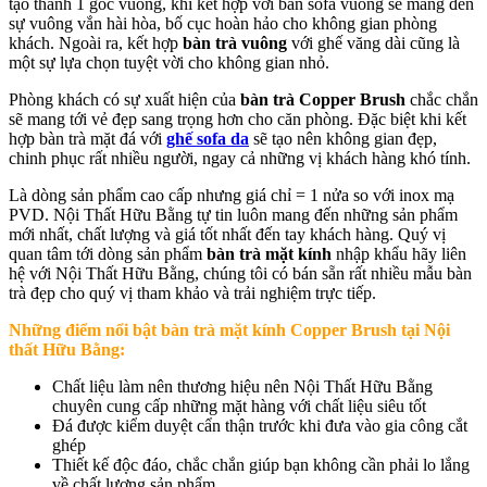
tạo thành 1 góc vuông, khi kết hợp với bàn sofa vuông sẽ mang đến
sự vuông vắn hài hòa, bố cục hoàn hảo cho không gian phòng
khách. Ngoài ra, kết hợp
bàn trà vuông
với ghế văng dài cũng là
một sự lựa chọn tuyệt vời cho không gian nhỏ.
Phòng khách có sự xuất hiện của
bàn trà Copper Brush
chắc chắn
sẽ mang tới vẻ đẹp sang trọng hơn cho căn phòng. Đặc biệt khi kết
hợp bàn trà mặt đá với
ghế sofa da
sẽ tạo nên không gian đẹp,
chinh phục rất nhiều người, ngay cả những vị khách hàng khó tính.
Là dòng sản phẩm cao cấp nhưng giá chỉ = 1 nửa so với inox mạ
PVD. Nội Thất Hữu Bằng tự tin luôn mang đến những sản phẩm
mới nhất, chất lượng và giá tốt nhất đến tay khách hàng. Quý vị
quan tâm tới dòng sản phẩm
bàn trà mặt kính
nhập khẩu hãy liên
hệ với Nội Thất Hữu Bằng, chúng tôi có bán sẵn rất nhiều mẫu bàn
trà đẹp cho quý vị tham khảo và trải nghiệm trực tiếp.
Những điểm nổi bật bàn trà mặt kính Copper Brush tại Nội
thất Hữu Bằng:
Chất liệu làm nên thương hiệu nên Nội Thất Hữu Bằng
chuyên cung cấp những mặt hàng với chất liệu siêu tốt
Đá được kiểm duyệt cẩn thận trước khi đưa vào gia công cắt
ghép
Thiết kế độc đáo, chắc chắn giúp bạn không cần phải lo lắng
về chất lượng sản phẩm