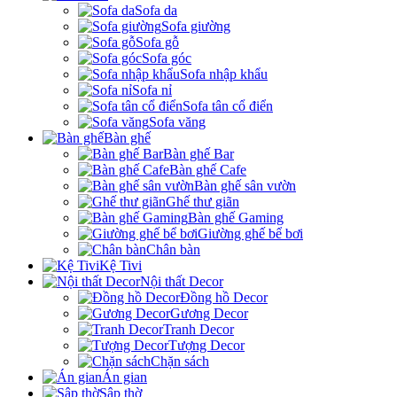
Sofa da
Sofa giường
Sofa gỗ
Sofa góc
Sofa nhập khẩu
Sofa nỉ
Sofa tân cổ điển
Sofa văng
Bàn ghế
Bàn ghế Bar
Bàn ghế Cafe
Bàn ghế sân vườn
Ghế thư giãn
Bàn ghế Gaming
Giường ghế bể bơi
Chân bàn
Kệ Tivi
Nội thất Decor
Đồng hồ Decor
Gương Decor
Tranh Decor
Tượng Decor
Chặn sách
Án gian
Sập thờ