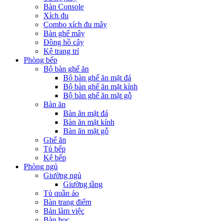
Bàn Console
Xích đu
Combo xích đu mây
Bàn ghế mây
Đồng hồ cây
Kệ trang trí
Phòng bếp
Bộ bàn ghế ăn
Bộ bàn ghế ăn mặt đá
Bộ bàn ghế ăn mặt kính
Bộ bàn ghế ăn mặt gỗ
Bàn ăn
Bàn ăn mặt đá
Bàn ăn mặt kính
Bàn ăn mặt gỗ
Ghế ăn
Tủ bếp
Kệ bếp
Phòng ngủ
Giường ngủ
Giường tầng
Tủ quần áo
Bàn trang điểm
Bàn làm việc
Bàn học