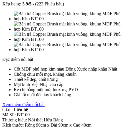
Xếp hạng:
3.9
/
5
-
(223 Phiếu bầu)
Đặc điểm nổi bật
Cốt MDF phủ hợp kim màu Đồng Xước nhập khẩu Nhật
Chống chịu mối mọt, kháng khuẩn
Thiết kế đẹp, chất lượng
Mặt kính Việt Nhật cao cấp
Rẻ chỉ bằng một nửa Inox mạ PVD
Giá tốt nhất đến tay khách hàng
Xem thêm điểm nổi bật
Giá:
Liên hệ
Mã SP:
BT100
Thương hiệu:
Nội thất Hữu Bằng
Kích thước:
Rộng 90cm x Dài 90cm x Cao 40cm