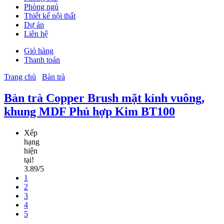
Phòng ngủ
Thiết kế nội thất
Dự án
Liên hệ
Giỏ hàng
Thanh toán
Trang chủ
Bàn trà
Bàn trà Copper Brush mặt kính vuông,
khung MDF Phủ hợp Kim BT100
Xếp
hạng
hiện
tại!
3.89/5
1
2
3
4
5