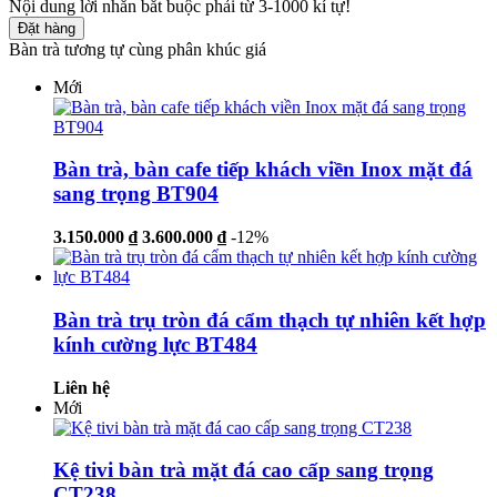
Nội dung lời nhắn bắt buộc phải từ 3-1000 kí tự!
Đặt hàng
Bàn trà tương tự cùng phân khúc giá
Mới
Bàn trà, bàn cafe tiếp khách viền Inox mặt đá
sang trọng BT904
3.150.000 ₫
3.600.000 ₫
-12%
Bàn trà trụ tròn đá cẩm thạch tự nhiên kết hợp
kính cường lực BT484
Liên hệ
Mới
Kệ tivi bàn trà mặt đá cao cấp sang trọng
CT238