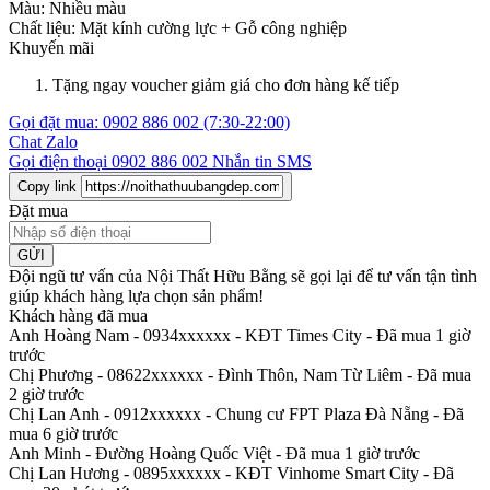
Màu:
Nhiều màu
Chất liệu:
Mặt kính cường lực +
Gỗ công nghiệp
Khuyến mãi
Tặng ngay voucher giảm giá cho đơn hàng kế tiếp
Gọi đặt mua:
0902 886 002
(7:30-22:00)
Chat Zalo
Gọi điện thoại
0902 886 002
Nhắn tin SMS
Copy link
Đặt mua
GỬI
Đội ngũ tư vấn của Nội Thất Hữu Bằng sẽ gọi lại để tư vấn tận tình
giúp khách hàng lựa chọn sản phẩm
!
Khách hàng đã mua
Anh Hoàng Nam - 0934xxxxxx
-
KĐT Times City - Đã mua 1 giờ
trước
Chị Phương - 08622xxxxxx
-
Đình Thôn, Nam Từ Liêm - Đã mua
2 giờ trước
Chị Lan Anh - 0912xxxxxx
-
Chung cư FPT Plaza Đà Nẵng - Đã
mua 6 giờ trước
Anh Minh
-
Đường Hoàng Quốc Việt - Đã mua 1 giờ trước
Chị Lan Hương - 0895xxxxxx
-
KĐT Vinhome Smart City - Đã