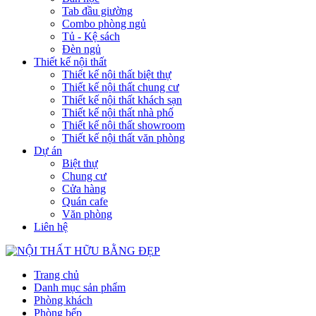
Tab đầu giường
Combo phòng ngủ
Tủ - Kệ sách
Đèn ngủ
Thiết kế nội thất
Thiết kế nội thất biệt thự
Thiết kế nội thất chung cư
Thiết kế nội thất khách sạn
Thiết kế nội thất nhà phố
Thiết kế nội thất showroom
Thiết kế nội thất văn phòng
Dự án
Biệt thự
Chung cư
Cửa hàng
Quán cafe
Văn phòng
Liên hệ
Trang chủ
Danh mục sản phẩm
Phòng khách
Phòng bếp