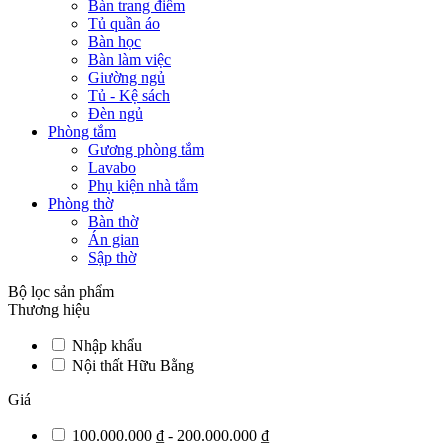
Bàn trang điểm
Tủ quần áo
Bàn học
Bàn làm việc
Giường ngủ
Tủ - Kệ sách
Đèn ngủ
Phòng tắm
Gương phòng tắm
Lavabo
Phụ kiện nhà tắm
Phòng thờ
Bàn thờ
Án gian
Sập thờ
Bộ lọc sản phẩm
Thương hiệu
Nhập khẩu
Nội thất Hữu Bằng
Giá
100.000.000 ₫ - 200.000.000 ₫