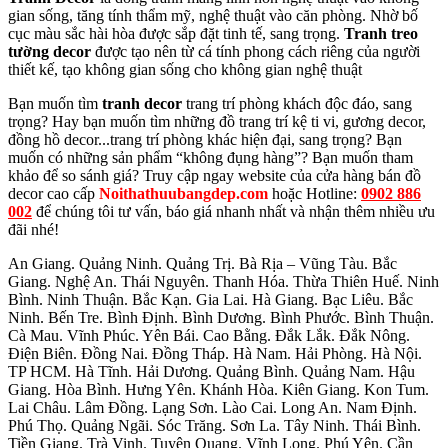
gian sống, tăng tính thẩm mỹ, nghệ thuật vào căn phòng. Nhờ bố
cục màu sắc hài hòa được sắp đặt tinh tế, sang trọng.
Tranh treo
tường decor
được tạo nên từ cá tính phong cách riêng của người
thiết kế, tạo không gian sống cho không gian nghệ thuật
Bạn muốn tìm
tranh decor
trang trí phòng khách độc đáo, sang
trọng? Hay bạn muốn tìm những đồ trang trí kệ ti vi, gương decor,
đồng hồ decor...trang trí phòng khác hiện đại, sang trọng? Bạn
muốn có những sản phẩm “không đụng hàng”? Bạn muốn tham
khảo để so sánh giá? Truy cập ngay website của cửa hàng bán đồ
decor cao cấp
Noithathuubangdep.com
hoặc Hotline:
0902 886
002
để chúng tôi tư vấn, báo giá nhanh nhất và nhận thêm nhiều ưu
đãi nhé!
An Giang. Quảng Ninh. Quảng Trị. Bà Rịa – Vũng Tàu. Bắc
Giang. Nghệ An. Thái Nguyên. Thanh Hóa. Thừa Thiên Huế. Ninh
Bình. Ninh Thuận. Bắc Kạn. Gia Lai. Hà Giang. Bạc Liêu. Bắc
Ninh. Bến Tre. Bình Định. Bình Dương. Bình Phước. Bình Thuận.
Cà Mau. Vĩnh Phúc. Yên Bái. Cao Bằng. Đắk Lắk. Đắk Nông.
Điện Biên. Đồng Nai. Đồng Tháp. Hà Nam. Hải Phòng. Hà Nội.
TP HCM. Hà Tĩnh. Hải Dương. Quảng Bình. Quảng Nam. Hậu
Giang. Hòa Bình. Hưng Yên. Khánh Hòa. Kiên Giang. Kon Tum.
Lai Châu. Lâm Đồng. Lạng Sơn. Lào Cai. Long An. Nam Định.
Phú Thọ. Quảng Ngãi. Sóc Trăng. Sơn La. Tây Ninh. Thái Bình.
Tiền Giang. Trà Vinh. Tuyên Quang. Vĩnh Long. Phú Yên. Cần