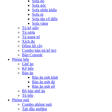
Sofa gỗ
Sofa góc
Sofa nhập khẩu
Sofa nỉ
Sofa tân cổ điển
Sofa văng
Tủ kệ giầy
Tủ rượu
Tủ trang trí
Xích đu
Đồng hồ cây
Combo bàn trà kệ tivi
Bàn Console
Phòng bếp
Ghế ăn
Kệ bếp
Bàn ăn
Bàn ăn mặt kính
Bàn ăn mặt đá
Bàn ăn mặt gỗ
Bộ bàn ghế ăn
Tủ bếp
Phòng ngủ
Combo phòng ngủ
Tab đầu giường