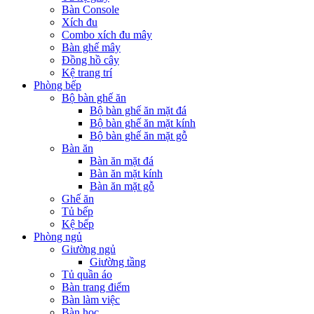
Bàn Console
Xích đu
Combo xích đu mây
Bàn ghế mây
Đồng hồ cây
Kệ trang trí
Phòng bếp
Bộ bàn ghế ăn
Bộ bàn ghế ăn mặt đá
Bộ bàn ghế ăn mặt kính
Bộ bàn ghế ăn mặt gỗ
Bàn ăn
Bàn ăn mặt đá
Bàn ăn mặt kính
Bàn ăn mặt gỗ
Ghế ăn
Tủ bếp
Kệ bếp
Phòng ngủ
Giường ngủ
Giường tầng
Tủ quần áo
Bàn trang điểm
Bàn làm việc
Bàn học