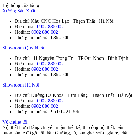
Hệ thống cửa hàng
Xưởng Sản Xuất
Địa chỉ
: Khu CNC Hòa Lạc - Thạch Thất - Hà Nội
Điện thoại
:
0902 886 002
Hotline
:
0902 886 002
Thời gian mở cửa
: 08h - 20h
Showroom Quy Nhơn
Địa chỉ
: 111 Nguyễn Trọng Trì - TP Qui Nhơn - Bình Định
Điện thoại
:
0902 886 002
Hotline
:
0902 886 002
Thời gian mở cửa
: 08h - 20h
Showroom Hà Nội
Địa chỉ
: Đường Đa Khoa - Hữu Bằng - Thạch Thất - Hà Nội
Điện thoại
:
0902 886 002
Hotline
:
0902 886 002
Thời gian mở cửa
: 9h:00 - 21:30h
Về chúng tôi
Nội thất Hữu Bằng chuyên nhận thiết kế, thi công nội thất, bán
buôn bán lẻ đồ gỗ nội thất: Giường, tủ, bàn ghế, sofa...giá rẻ, chất