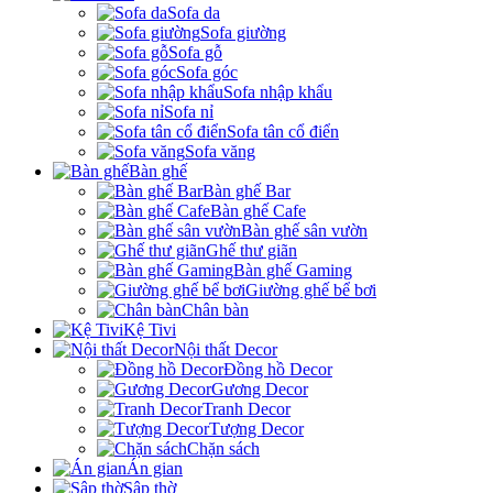
Sofa da
Sofa giường
Sofa gỗ
Sofa góc
Sofa nhập khẩu
Sofa nỉ
Sofa tân cổ điển
Sofa văng
Bàn ghế
Bàn ghế Bar
Bàn ghế Cafe
Bàn ghế sân vườn
Ghế thư giãn
Bàn ghế Gaming
Giường ghế bể bơi
Chân bàn
Kệ Tivi
Nội thất Decor
Đồng hồ Decor
Gương Decor
Tranh Decor
Tượng Decor
Chặn sách
Án gian
Sập thờ