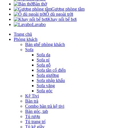
Bàn thờ
Gương phòng tắm
Ô dù ngoài trời
Khay nổi bể bơi
Lavabo
Trang chủ
Phòng khách
Bàn ghế phòng khách
Sofa
Sofa da
Sofa nỉ
Sofa gỗ
Sofa tân cổ điển
Sofa giường
Sofa nhập khẩu
Sofa văng
Sofa góc
Kệ Tivi
Bàn trà
Combo bàn trà kệ tivi
Bàn góc, tab
Tủ rượu
Tủ trang trí
Tủ kệ giầy