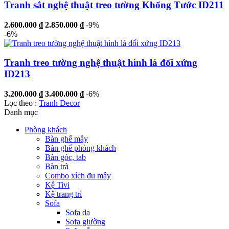
Tranh sắt nghệ thuật treo tường Khổng Tước ID211
2.600.000 ₫
2.850.000 ₫
-9%
-6%
Tranh treo tường nghệ thuật hình lá đối xứng
ID213
3.200.000 ₫
3.400.000 ₫
-6%
Lọc theo :
Tranh Decor
Danh mục
Phòng khách
Bàn ghế mây
Bàn ghế phòng khách
Bàn góc, tab
Bàn trà
Combo xích đu mây
Kệ Tivi
Kệ trang trí
Sofa
Sofa da
Sofa giường