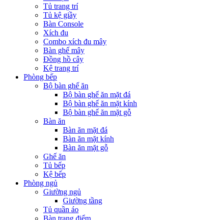
Tủ trang trí
Tủ kệ giầy
Bàn Console
Xích đu
Combo xích đu mây
Bàn ghế mây
Đồng hồ cây
Kệ trang trí
Phòng bếp
Bộ bàn ghế ăn
Bộ bàn ghế ăn mặt đá
Bộ bàn ghế ăn mặt kính
Bộ bàn ghế ăn mặt gỗ
Bàn ăn
Bàn ăn mặt đá
Bàn ăn mặt kính
Bàn ăn mặt gỗ
Ghế ăn
Tủ bếp
Kệ bếp
Phòng ngủ
Giường ngủ
Giường tầng
Tủ quần áo
Bàn trang điểm