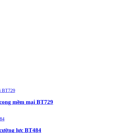
o cong mềm mại BT729
h cường lực BT484