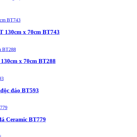
t KT 130cm x 70cm BT743
T 130cm x 70cm BT288
g độc đáo BT593
 đá Ceramic BT779