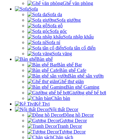
Ghế văn phòng
Sofa
Sofa da
Sofa giường
Sofa gỗ
Sofa góc
Sofa nhập khẩu
Sofa nỉ
Sofa tân cổ điển
Sofa văng
Bàn ghế
Bàn ghế Bar
Bàn ghế Cafe
Bàn ghế sân vườn
Ghế thư giãn
Bàn ghế Gaming
Giường ghế bể bơi
Chân bàn
Kệ Tivi
Nội thất Decor
Đồng hồ Decor
Gương Decor
Tranh Decor
Tượng Decor
Chặn sách