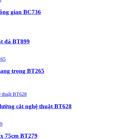
hông gian BC736
mặt đá BT899
 sang trọng BT265
 đường cắt nghệ thuật BT628
 x 75cm BT279