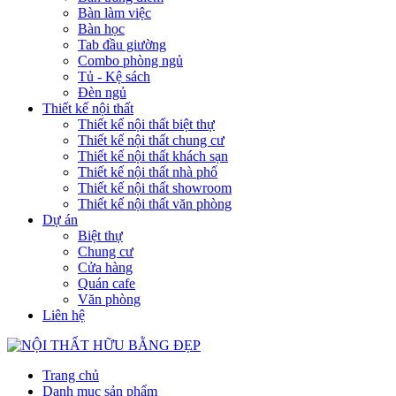
Bàn làm việc
Bàn học
Tab đầu giường
Combo phòng ngủ
Tủ - Kệ sách
Đèn ngủ
Thiết kế nội thất
Thiết kế nội thất biệt thự
Thiết kế nội thất chung cư
Thiết kế nội thất khách sạn
Thiết kế nội thất nhà phố
Thiết kế nội thất showroom
Thiết kế nội thất văn phòng
Dự án
Biệt thự
Chung cư
Cửa hàng
Quán cafe
Văn phòng
Liên hệ
Trang chủ
Danh mục sản phẩm