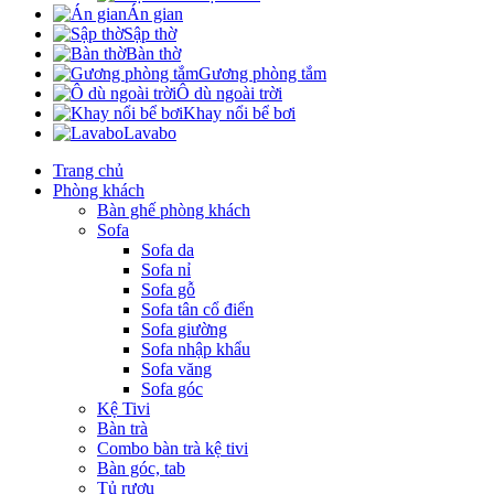
Án gian
Sập thờ
Bàn thờ
Gương phòng tắm
Ô dù ngoài trời
Khay nổi bể bơi
Lavabo
Trang chủ
Phòng khách
Bàn ghế phòng khách
Sofa
Sofa da
Sofa nỉ
Sofa gỗ
Sofa tân cổ điển
Sofa giường
Sofa nhập khẩu
Sofa văng
Sofa góc
Kệ Tivi
Bàn trà
Combo bàn trà kệ tivi
Bàn góc, tab
Tủ rượu