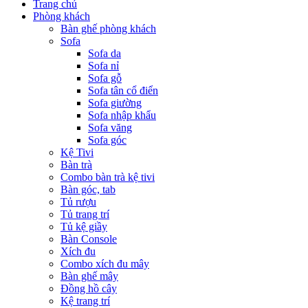
Trang chủ
Phòng khách
Bàn ghế phòng khách
Sofa
Sofa da
Sofa nỉ
Sofa gỗ
Sofa tân cổ điển
Sofa giường
Sofa nhập khẩu
Sofa văng
Sofa góc
Kệ Tivi
Bàn trà
Combo bàn trà kệ tivi
Bàn góc, tab
Tủ rượu
Tủ trang trí
Tủ kệ giầy
Bàn Console
Xích đu
Combo xích đu mây
Bàn ghế mây
Đồng hồ cây
Kệ trang trí