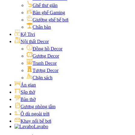
Ghế thư giãn
Bàn ghế Gaming
Giường ghế bể bơi
Chân bàn
Kệ Tivi
Nội thất Decor
Đồng hồ Decor
Gương Decor
Tranh Decor
Tượng Decor
Chặn sách
Án gian
Sập thờ
Bàn thờ
Gương phòng tắm
Ô dù ngoài trời
Khay nổi bể bơi
Lavabo