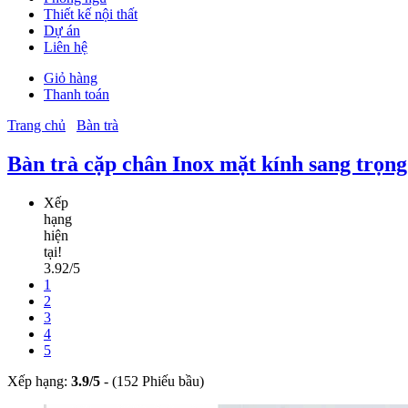
Thiết kế nội thất
Dự án
Liên hệ
Giỏ hàng
Thanh toán
Trang chủ
Bàn trà
Bàn trà cặp chân Inox mặt kính sang trọn
Xếp
hạng
hiện
tại!
3.92/5
1
2
3
4
5
Xếp hạng:
3.9
/
5
-
(152 Phiếu bầu)