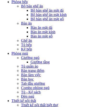
Phòng bếp
Bộ bàn ghế ăn
Bộ bàn ghế ăn mặt đá
Bộ bàn ghế ăn mặt kính
Bộ bàn ghế ăn mặt gỗ
Bàn ăn
Bàn ăn mặt đá
Bàn ăn mặt kính
Bàn ăn mặt gỗ
Ghế ăn
Tủ bếp
Kệ bếp
Phòng ngủ
Giường ngủ
Giường tầng
Tủ quần áo
Bàn trang điểm
Bàn làm việc
Bàn học
Tab đầu giường
Combo phòng ngủ
Tủ - Kệ sách
Đèn ngủ
Thiết kế nội thất
Thiết kế nội thất biệt thự