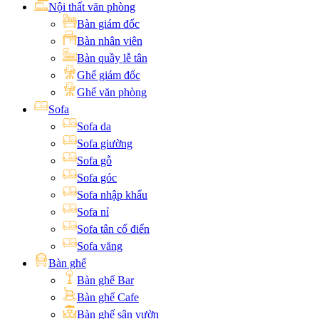
Nội thất văn phòng
Bàn giám đốc
Bàn nhân viên
Bàn quầy lễ tân
Ghế giám đốc
Ghế văn phòng
Sofa
Sofa da
Sofa giường
Sofa gỗ
Sofa góc
Sofa nhập khẩu
Sofa nỉ
Sofa tân cổ điển
Sofa văng
Bàn ghế
Bàn ghế Bar
Bàn ghế Cafe
Bàn ghế sân vườn