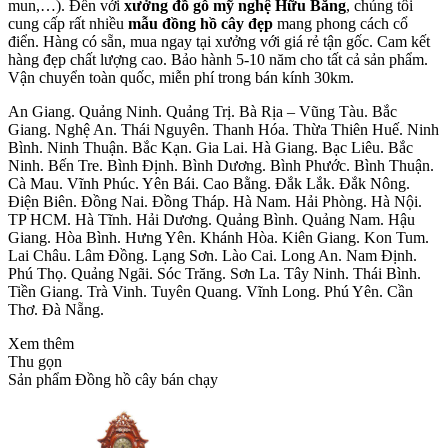
mun,…). Đến với
xưởng đồ gỗ mỹ nghệ Hữu Bằng
, chúng tôi
cung cấp rất nhiều
mẫu đồng hồ cây đẹp
mang phong cách cổ
điển. Hàng có sẵn, mua ngay tại xưởng với giá rẻ tận gốc. Cam kết
hàng đẹp chất lượng cao. Bảo hành 5-10 năm cho tất cả sản phẩm.
Vận chuyển toàn quốc, miễn phí trong bán kính 30km.
An Giang. Quảng Ninh. Quảng Trị. Bà Rịa – Vũng Tàu. Bắc
Giang. Nghệ An. Thái Nguyên. Thanh Hóa. Thừa Thiên Huế. Ninh
Bình. Ninh Thuận. Bắc Kạn. Gia Lai. Hà Giang. Bạc Liêu. Bắc
Ninh. Bến Tre. Bình Định. Bình Dương. Bình Phước. Bình Thuận.
Cà Mau. Vĩnh Phúc. Yên Bái. Cao Bằng. Đắk Lắk. Đắk Nông.
Điện Biên. Đồng Nai. Đồng Tháp. Hà Nam. Hải Phòng. Hà Nội.
TP HCM. Hà Tĩnh. Hải Dương. Quảng Bình. Quảng Nam. Hậu
Giang. Hòa Bình. Hưng Yên. Khánh Hòa. Kiên Giang. Kon Tum.
Lai Châu. Lâm Đồng. Lạng Sơn. Lào Cai. Long An. Nam Định.
Phú Thọ. Quảng Ngãi. Sóc Trăng. Sơn La. Tây Ninh. Thái Bình.
Tiền Giang. Trà Vinh. Tuyên Quang. Vĩnh Long. Phú Yên. Cần
Thơ. Đà Nẵng.
Xem thêm
Thu gọn
Sản phẩm Đồng hồ cây bán chạy