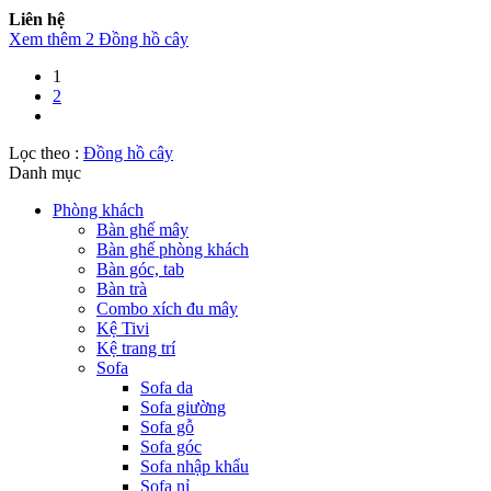
Liên hệ
Xem thêm 2 Đồng hồ cây
1
2
Lọc theo :
Đồng hồ cây
Danh mục
Phòng khách
Bàn ghế mây
Bàn ghế phòng khách
Bàn góc, tab
Bàn trà
Combo xích đu mây
Kệ Tivi
Kệ trang trí
Sofa
Sofa da
Sofa giường
Sofa gỗ
Sofa góc
Sofa nhập khẩu
Sofa nỉ