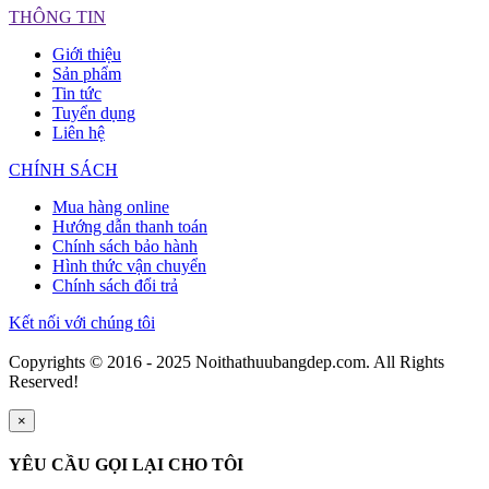
THÔNG TIN
Giới thiệu
Sản phẩm
Tin tức
Tuyển dụng
Liên hệ
CHÍNH SÁCH
Mua hàng online
Hướng dẫn thanh toán
Chính sách bảo hành
Hình thức vận chuyển
Chính sách đổi trả
Kết nối với chúng tôi
Copyrights © 2016 - 2025 Noithathuubangdep.com. All Rights
Reserved!
×
YÊU CẦU GỌI LẠI CHO TÔI