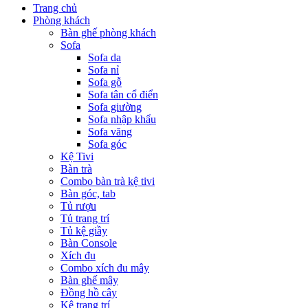
Trang chủ
Phòng khách
Bàn ghế phòng khách
Sofa
Sofa da
Sofa nỉ
Sofa gỗ
Sofa tân cổ điển
Sofa giường
Sofa nhập khẩu
Sofa văng
Sofa góc
Kệ Tivi
Bàn trà
Combo bàn trà kệ tivi
Bàn góc, tab
Tủ rượu
Tủ trang trí
Tủ kệ giầy
Bàn Console
Xích đu
Combo xích đu mây
Bàn ghế mây
Đồng hồ cây
Kệ trang trí