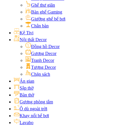
Ghế thư giãn
Bàn ghế Gaming
Giường ghế bể bơi
Chân bàn
Kệ Tivi
Nội thất Decor
Đồng hồ Decor
Gương Decor
Tranh Decor
Tượng Decor
Chặn sách
Án gian
Sập thờ
Bàn thờ
Gương phòng tắm
Ô dù ngoài trời
Khay nổi bể bơi
Lavabo