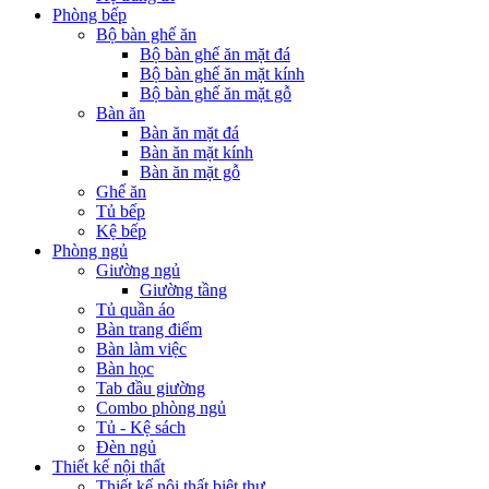
Phòng bếp
Bộ bàn ghế ăn
Bộ bàn ghế ăn mặt đá
Bộ bàn ghế ăn mặt kính
Bộ bàn ghế ăn mặt gỗ
Bàn ăn
Bàn ăn mặt đá
Bàn ăn mặt kính
Bàn ăn mặt gỗ
Ghế ăn
Tủ bếp
Kệ bếp
Phòng ngủ
Giường ngủ
Giường tầng
Tủ quần áo
Bàn trang điểm
Bàn làm việc
Bàn học
Tab đầu giường
Combo phòng ngủ
Tủ - Kệ sách
Đèn ngủ
Thiết kế nội thất
Thiết kế nội thất biệt thự