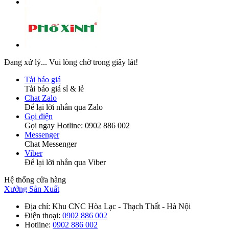
Đang xử lý... Vui lòng chờ trong giây lát!
Tải báo giá
Tải báo giá sỉ & lẻ
Chat Zalo
Để lại lời nhắn qua Zalo
Gọi điện
Gọi ngay Hotline: 0902 886 002
Messenger
Chat Messenger
Viber
Để lại lời nhắn qua Viber
Hệ thống cửa hàng
Xưởng Sản Xuất
Địa chỉ
: Khu CNC Hòa Lạc - Thạch Thất - Hà Nội
Điện thoại
:
0902 886 002
Hotline
:
0902 886 002