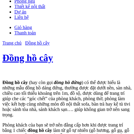
Phòng ngủ
Thiết kế nội thất
Dự án
Liên hệ
Giỏ hàng
Thanh toán
Trang chủ
Đồng hồ cây
Đồng hồ cây
Đồng hồ cây
(hay còn gọi
đồng hồ đứng
) có thể được hiểu là
những mẫu đồng hồ dáng đứng, thường được đặt dưới nền, sàn nhà,
chiều cao tối thiểu khoảng trên 1m, đồ sộ, được dùng để trang trí
giúp che các “góc chết” của phòng khách, phòng thờ, phòng làm
việc kết hợp cùng những món đồ nội thất sofa, bàn trà hay kệ tủ tivi
hoặc sảnh tòa nhà, sảnh khách sạn…. giúp không gian trở nên sang
trọng.
Phòng khách của bạn sẽ trở nên đẳng cấp hơn khi được trang trí
bằng 1 chiếc
đồng hồ cây
làm từ gỗ tự nhiên (gỗ hương, gỗ gụ, gỗ