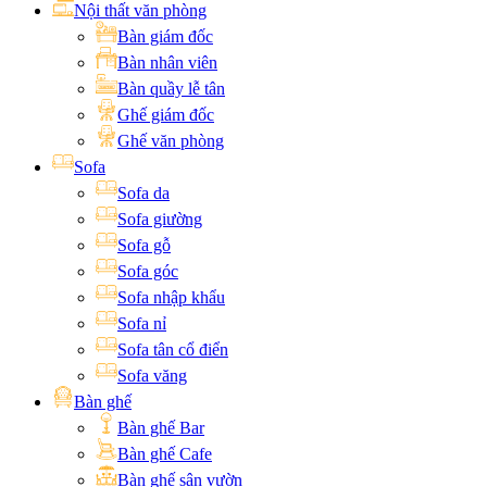
Nội thất văn phòng
Bàn giám đốc
Bàn nhân viên
Bàn quầy lễ tân
Ghế giám đốc
Ghế văn phòng
Sofa
Sofa da
Sofa giường
Sofa gỗ
Sofa góc
Sofa nhập khẩu
Sofa nỉ
Sofa tân cổ điển
Sofa văng
Bàn ghế
Bàn ghế Bar
Bàn ghế Cafe
Bàn ghế sân vườn