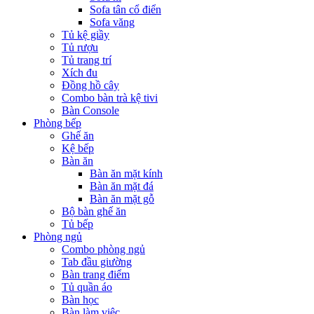
Sofa tân cổ điển
Sofa văng
Tủ kệ giầy
Tủ rượu
Tủ trang trí
Xích đu
Đồng hồ cây
Combo bàn trà kệ tivi
Bàn Console
Phòng bếp
Ghế ăn
Kệ bếp
Bàn ăn
Bàn ăn mặt kính
Bàn ăn mặt đá
Bàn ăn mặt gỗ
Bộ bàn ghế ăn
Tủ bếp
Phòng ngủ
Combo phòng ngủ
Tab đầu giường
Bàn trang điểm
Tủ quần áo
Bàn học
Bàn làm việc