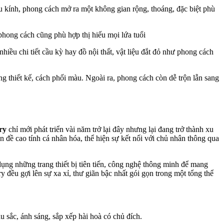
ệu kính, phong cách mở ra một không gian rộng, thoáng, đặc biệt phù
 phong cách cũng phù hợp thị hiếu mọi lứa tuổi
hiều chi tiết cầu kỳ hay đồ nội thất, vật liệu đắt đỏ như phong cách
 thiết kế, cách phối màu. Ngoài ra, phong cách còn dễ trộn lẫn sang
ry
chỉ mới phát triển vài năm trở lại đây nhưng lại đang trở thành xu
 đề cao tính cá nhân hóa, thể hiện sự kết nối với chủ nhân thông qua
dụng những trang thiết bị tiên tiến, công nghệ thông minh để mang
ều gợi lên sự xa xỉ, thư giãn bậc nhất gói gọn trong một tổng thể
u sắc, ánh sáng, sắp xếp hài hoà có chủ đích.