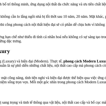
 bố trí thông minh, ứng dụng nội thất đa chức năng và ưu tiên chất li
n không cần lo lắng ngôi nhà bị lỗi thời sau 10 năm, 20 năm. Mặt khác,
thi công phong cách nội thất hiện đại sẽ có phần dễ chịu hơn vì không n
hạn chế như thiếu đi tính cá nhân hoá nếu không có sự sáng tạo trong
ững đặc trưng.
xury
g (Luxury) và hiện đại (Modern). Thực tế,
phong cách Modern Luxu
ần là sự phô diễn những chất liệu, nội thất cao cấp mà phong cách còn
mặt công năng, tính tiện nghi và hiện đại được thể hiện qua việc ứng 
iệm sống trọn vẹn. Mỗi một góc nhìn trong phong cách Modern Luxury đ
sang trọng và tinh tế thông qua vật liệu, nội thất cao cấp và bố cục mà