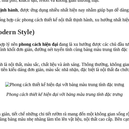
, nhà phố, khách sạn, resort và không gian thương mại.
thịnh hành
, được ứng dụng nhiều nhất hiện nay nhằm giúp bạn dễ dàng
odern Style)
hợp lý nên
phong cách hiện đại
đang là xu hướng được các chủ đầu tư 
ình khối đơn giản, đường nét tuyến tính cùng bảng màu trung tính đặc t
nh là nội thất, màu sắc, chất liệu và ánh sáng. Thông thường, không g
tiên kiểu dáng đơn giản, màu sắc nhã nhặn, đặc biệt là nội thất đa chứ
Phong cách thiết kế hiện đại với bảng màu trung tính đặc trưng
ơn giản, tiết chế những chi tiết rườm rà mang đến một không gian sống r
ng bảng màu nhẹ nhàng làm tôn lên vật liệu, nội thất cao cấp. Bên cạ