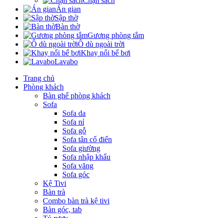
Chặn sách
Án gian
Sập thờ
Bàn thờ
Gương phòng tắm
Ô dù ngoài trời
Khay nổi bể bơi
Lavabo
Trang chủ
Phòng khách
Bàn ghế phòng khách
Sofa
Sofa da
Sofa nỉ
Sofa gỗ
Sofa tân cổ điển
Sofa giường
Sofa nhập khẩu
Sofa văng
Sofa góc
Kệ Tivi
Bàn trà
Combo bàn trà kệ tivi
Bàn góc, tab