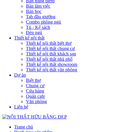
Bàn trang điểm
Bàn làm việc
Bàn học
Tab đầu giường
Combo phòng ngủ
Tủ - Kệ sách
Đèn ngủ
Thiết kế nội thất
Thiết kế nội thất biệt thự
Thiết kế nội thất chung cư
Thiết kế nội thất khách sạn
Thiết kế nội thất nhà phố
Thiết kế nội thất showroom
Thiết kế nội thất văn phòng
Dự án
Biệt thự
Chung cư
Cửa hàng
Quán cafe
Văn phòng
Liên hệ
Trang chủ