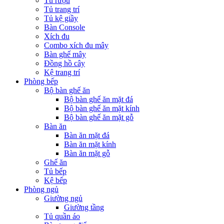
Tủ rượu
Tủ trang trí
Tủ kệ giầy
Bàn Console
Xích đu
Combo xích đu mây
Bàn ghế mây
Đồng hồ cây
Kệ trang trí
Phòng bếp
Bộ bàn ghế ăn
Bộ bàn ghế ăn mặt đá
Bộ bàn ghế ăn mặt kính
Bộ bàn ghế ăn mặt gỗ
Bàn ăn
Bàn ăn mặt đá
Bàn ăn mặt kính
Bàn ăn mặt gỗ
Ghế ăn
Tủ bếp
Kệ bếp
Phòng ngủ
Giường ngủ
Giường tầng
Tủ quần áo