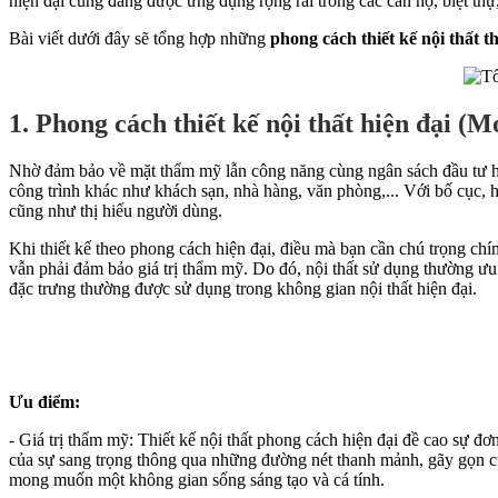
hiện đại cũng đang được ứng dụng rộng rãi trong các căn hộ, biệt thự
Bài viết dưới đây sẽ tổng hợp những
phong cách thiết kế nội thất 
1. Phong cách thiết kế nội thất hiện đại (M
Nhờ đảm bảo về mặt thẩm mỹ lẫn công năng cùng ngân sách đầu tư 
công trình khác như khách sạn, nhà hàng, văn phòng,... Với bố cục, h
cũng như thị hiếu người dùng.
Khi thiết kế theo phong cách hiện đại, điều mà bạn cần chú trọng chí
vẫn phải đảm bảo giá trị thẩm mỹ. Do đó, nội thất sử dụng thường ưu 
đặc trưng thường được sử dụng trong không gian nội thất hiện đại.
Ưu điểm:
- Giá trị thẩm mỹ: Thiết kế nội thất phong cách hiện đại đề cao sự đ
của sự sang trọng thông qua những đường nét thanh mảnh, gãy gọn cù
mong muốn một không gian sống sáng tạo và cá tính.