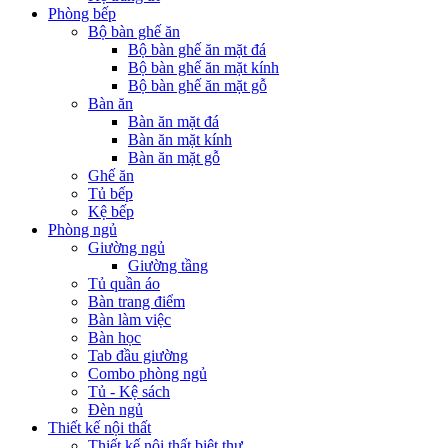
Phòng bếp
Bộ bàn ghế ăn
Bộ bàn ghế ăn mặt đá
Bộ bàn ghế ăn mặt kính
Bộ bàn ghế ăn mặt gỗ
Bàn ăn
Bàn ăn mặt đá
Bàn ăn mặt kính
Bàn ăn mặt gỗ
Ghế ăn
Tủ bếp
Kệ bếp
Phòng ngủ
Giường ngủ
Giường tầng
Tủ quần áo
Bàn trang điểm
Bàn làm việc
Bàn học
Tab đầu giường
Combo phòng ngủ
Tủ - Kệ sách
Đèn ngủ
Thiết kế nội thất
Thiết kế nội thất biệt thự