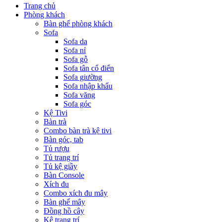
Trang chủ
Phòng khách
Bàn ghế phòng khách
Sofa
Sofa da
Sofa nỉ
Sofa gỗ
Sofa tân cổ điển
Sofa giường
Sofa nhập khẩu
Sofa văng
Sofa góc
Kệ Tivi
Bàn trà
Combo bàn trà kệ tivi
Bàn góc, tab
Tủ rượu
Tủ trang trí
Tủ kệ giầy
Bàn Console
Xích đu
Combo xích đu mây
Bàn ghế mây
Đồng hồ cây
Kệ trang trí