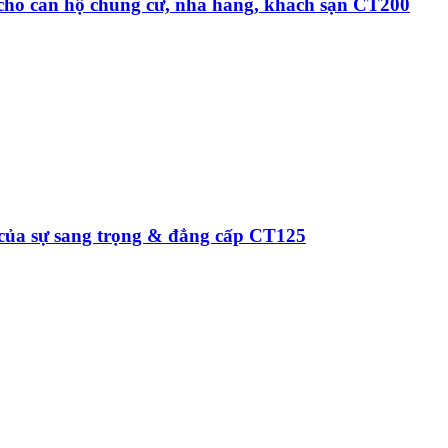
 cho căn hộ chung cư, nhà hàng, khách sạn CT200
 của sự sang trọng & đẳng cấp CT125