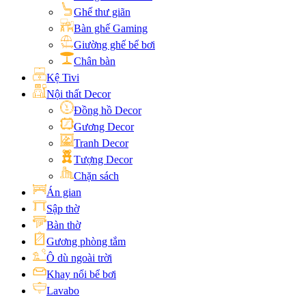
Ghế thư giãn
Bàn ghế Gaming
Giường ghế bể bơi
Chân bàn
Kệ Tivi
Nội thất Decor
Đồng hồ Decor
Gương Decor
Tranh Decor
Tượng Decor
Chặn sách
Án gian
Sập thờ
Bàn thờ
Gương phòng tắm
Ô dù ngoài trời
Khay nổi bể bơi
Lavabo