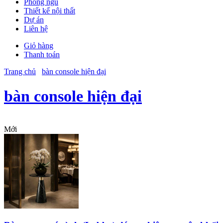
Phòng ngủ
Thiết kế nội thất
Dự án
Liên hệ
Giỏ hàng
Thanh toán
Trang chủ
bàn console hiện đại
bàn console hiện đại
Mới