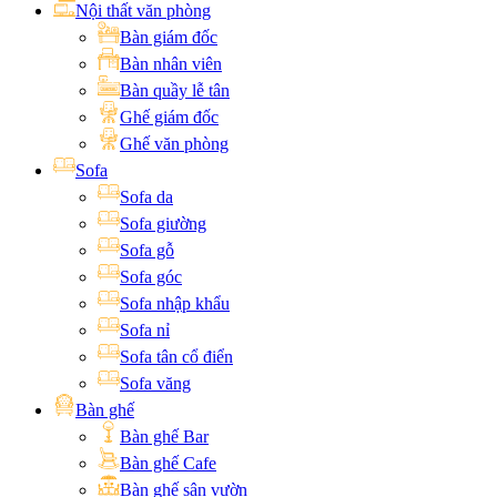
Nội thất văn phòng
Bàn giám đốc
Bàn nhân viên
Bàn quầy lễ tân
Ghế giám đốc
Ghế văn phòng
Sofa
Sofa da
Sofa giường
Sofa gỗ
Sofa góc
Sofa nhập khẩu
Sofa nỉ
Sofa tân cổ điển
Sofa văng
Bàn ghế
Bàn ghế Bar
Bàn ghế Cafe
Bàn ghế sân vườn