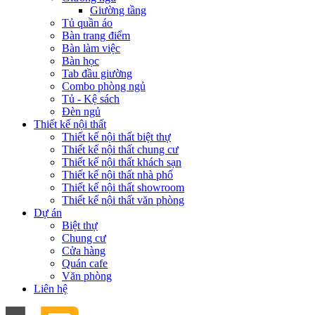
Giường tầng
Tủ quần áo
Bàn trang điểm
Bàn làm việc
Bàn học
Tab đầu giường
Combo phòng ngủ
Tủ - Kệ sách
Đèn ngủ
Thiết kế nội thất
Thiết kế nội thất biệt thự
Thiết kế nội thất chung cư
Thiết kế nội thất khách sạn
Thiết kế nội thất nhà phố
Thiết kế nội thất showroom
Thiết kế nội thất văn phòng
Dự án
Biệt thự
Chung cư
Cửa hàng
Quán cafe
Văn phòng
Liên hệ