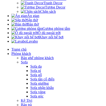
Tranh Decor
Tượng Decor
Chặn sách
Án gian
Sập thờ
Bàn thờ
Gương phòng tắm
Ô dù ngoài trời
Khay nổi bể bơi
Lavabo
Trang chủ
Phòng khách
Bàn ghế phòng khách
Sofa
Sofa da
Sofa nỉ
Sofa gỗ
Sofa tân cổ điển
Sofa giường
Sofa nhập khẩu
Sofa văng
Sofa góc
Kệ Tivi
Bàn trà