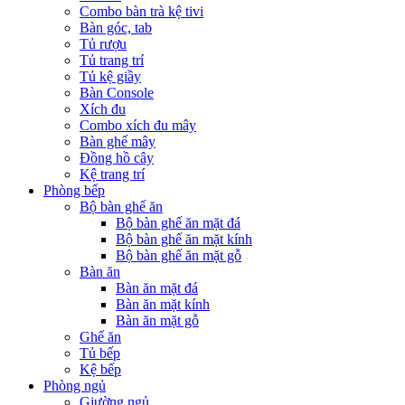
Combo bàn trà kệ tivi
Bàn góc, tab
Tủ rượu
Tủ trang trí
Tủ kệ giầy
Bàn Console
Xích đu
Combo xích đu mây
Bàn ghế mây
Đồng hồ cây
Kệ trang trí
Phòng bếp
Bộ bàn ghế ăn
Bộ bàn ghế ăn mặt đá
Bộ bàn ghế ăn mặt kính
Bộ bàn ghế ăn mặt gỗ
Bàn ăn
Bàn ăn mặt đá
Bàn ăn mặt kính
Bàn ăn mặt gỗ
Ghế ăn
Tủ bếp
Kệ bếp
Phòng ngủ
Giường ngủ