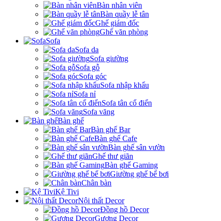
Bàn nhân viên
Bàn quầy lễ tân
Ghế giám đốc
Ghế văn phòng
Sofa
Sofa da
Sofa giường
Sofa gỗ
Sofa góc
Sofa nhập khẩu
Sofa nỉ
Sofa tân cổ điển
Sofa văng
Bàn ghế
Bàn ghế Bar
Bàn ghế Cafe
Bàn ghế sân vườn
Ghế thư giãn
Bàn ghế Gaming
Giường ghế bể bơi
Chân bàn
Kệ Tivi
Nội thất Decor
Đồng hồ Decor
Gương Decor