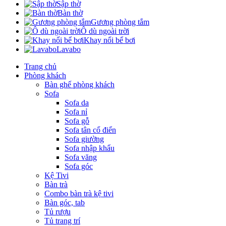
Sập thờ
Bàn thờ
Gương phòng tắm
Ô dù ngoài trời
Khay nổi bể bơi
Lavabo
Trang chủ
Phòng khách
Bàn ghế phòng khách
Sofa
Sofa da
Sofa nỉ
Sofa gỗ
Sofa tân cổ điển
Sofa giường
Sofa nhập khẩu
Sofa văng
Sofa góc
Kệ Tivi
Bàn trà
Combo bàn trà kệ tivi
Bàn góc, tab
Tủ rượu
Tủ trang trí