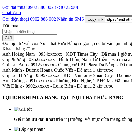
Gọi đặt mua:
0902 886 002
(7:30-22:00)
Chat Zalo
Gọi điện thoại
0902 886 002
Nhắn tin SMS
Copy link
Đặt mua
GỬI
Đội ngũ tư vấn của Nội Thất Hữu Bằng sẽ gọi lại để tư vấn tận tình
Khách hàng đã mua
Anh Hoàng Nam - 0934xxxxxx
-
KĐT Times City - Đã mua 1 giờ tr
Chị Phương - 08622xxxxxx
-
Đình Thôn, Nam Từ Liêm - Đã mua 2 g
Chị Lan Anh - 0912xxxxxx
-
Chung cư FPT Plaza Đà Nẵng - Đã mua
Anh Minh
-
Đường Hoàng Quốc Việt - Đã mua 1 giờ trước
Chị Lan Hương - 0895xxxxxx
-
KĐT Vinhome Smart City - Đã mua 
Anh Cường - 091xxxxxxx
-
Phường Bến Nghé, TP HCM - Đã mua 1 
Việt Dũng - 0902xxxxxx
-
Long Biên - Đã mua 2 giờ trước
LỢI ÍCH KHI MUA HÀNG TẠI - NỘI THẤT HỮU BẰNG
Giá luôn
ưu đãi nhất
trên thị trường, với mục đích mang tới n