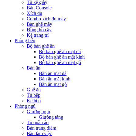
Tủ kệ giầy
Bàn Console
Xích đu
Combo xích đu mây
Bàn ghế mây
Đồng hồ cây
Kệ trang trí
Phòng bếp
Bộ bàn ghế ăn
Bộ bàn ghế ăn mặt đá
Bộ bàn ghế ăn mặt kính
Bộ bàn ghế ăn mặt gỗ
Bàn ăn
Bàn ăn mặt đá
Bàn ăn mặt kính
Bàn ăn mặt gỗ
Ghế ăn
Tủ bếp
Kệ bếp
Phòng ngủ
Giường ngủ
Giường tầng
Tủ quần áo
Bàn trang điểm
Bàn làm việc