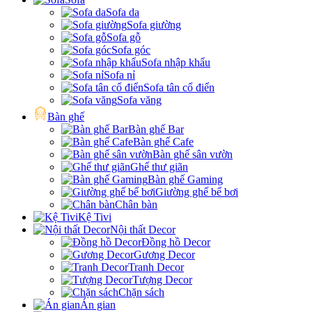
Sofa da
Sofa giường
Sofa gỗ
Sofa góc
Sofa nhập khẩu
Sofa nỉ
Sofa tân cổ điển
Sofa văng
Bàn ghế
Bàn ghế Bar
Bàn ghế Cafe
Bàn ghế sân vườn
Ghế thư giãn
Bàn ghế Gaming
Giường ghế bể bơi
Chân bàn
Kệ Tivi
Nội thất Decor
Đồng hồ Decor
Gương Decor
Tranh Decor
Tượng Decor
Chặn sách
Án gian