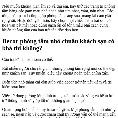
Nếu muốn không gian ấm áp và dịu êm, hãy thử các trang trí phòng
tắm bằng các gam màu nhã nhặn như tím nhạt, xám, nâu nhạt. Các
tông màu pastel cũng giúp phòng tắm sáng sủa, mang lại cảm giác
rộng rãi. Hoặc đơn giản hơn, hãy chọn một chiếc thảm trải sàn có
hoa văn bắt mắt hoặc dùng gạch ốp có tông màu phá cách cũng
khiến phòng tắm của bạn trở nên độc đáo hơn.
Decor phòng tắm nhỏ chuẩn khách sạn có
khả thi không?
Câu trả lời là hoàn toàn có thể.
Rất nhiều người cho rằng chỉ những phòng tắm rộng mới có thể đẹp
như khách sạn. Tuy nhiên, điều này không hoàn toàn chính xác.
Diện tích nhỏ thậm chí còn giúp việc decor trở nên tiết kiệm và dễ
kiểm soát hơn.
Việc sử dụng gương lớn, kính trong suốt, màu sắc sáng và hệ tủ lưu
trữ thông minh sẽ giúp tối ưu không gian hiệu quả.
Quan trọng hơn hết là duy trì sự tối giản. Một phòng tắm nhỏ nhưng
sạch sẽ, ngăn nắp và được chăm chút kỹ lưỡng vẫn có thể mang đến