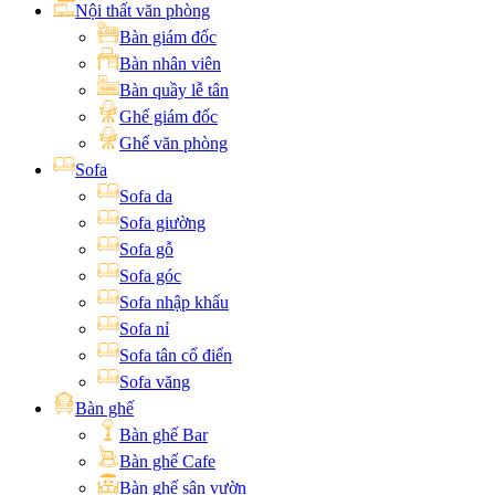
Nội thất văn phòng
Bàn giám đốc
Bàn nhân viên
Bàn quầy lễ tân
Ghế giám đốc
Ghế văn phòng
Sofa
Sofa da
Sofa giường
Sofa gỗ
Sofa góc
Sofa nhập khẩu
Sofa nỉ
Sofa tân cổ điển
Sofa văng
Bàn ghế
Bàn ghế Bar
Bàn ghế Cafe
Bàn ghế sân vườn