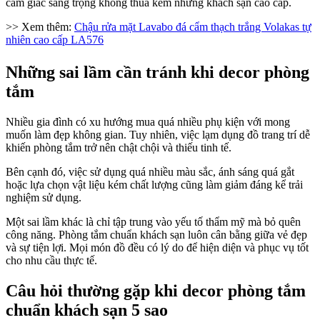
cảm giác sang trọng không thua kém những khách sạn cao cấp.
>> Xem thêm:
Chậu rửa mặt Lavabo đá cẩm thạch trắng Volakas tự
nhiên cao cấp LA576
Những sai lầm cần tránh khi decor phòng
tắm
Nhiều gia đình có xu hướng mua quá nhiều phụ kiện với mong
muốn làm đẹp không gian. Tuy nhiên, việc lạm dụng đồ trang trí dễ
khiến phòng tắm trở nên chật chội và thiếu tinh tế.
Bên cạnh đó, việc sử dụng quá nhiều màu sắc, ánh sáng quá gắt
hoặc lựa chọn vật liệu kém chất lượng cũng làm giảm đáng kể trải
nghiệm sử dụng.
Một sai lầm khác là chỉ tập trung vào yếu tố thẩm mỹ mà bỏ quên
công năng. Phòng tắm chuẩn khách sạn luôn cân bằng giữa vẻ đẹp
và sự tiện lợi. Mọi món đồ đều có lý do để hiện diện và phục vụ tốt
cho nhu cầu thực tế.
Câu hỏi thường gặp khi decor phòng tắm
chuẩn khách sạn 5 sao