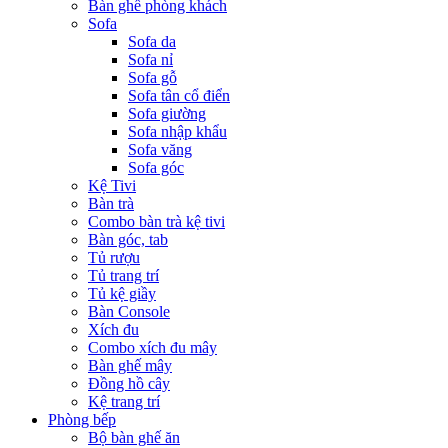
Bàn ghế phòng khách
Sofa
Sofa da
Sofa nỉ
Sofa gỗ
Sofa tân cổ điển
Sofa giường
Sofa nhập khẩu
Sofa văng
Sofa góc
Kệ Tivi
Bàn trà
Combo bàn trà kệ tivi
Bàn góc, tab
Tủ rượu
Tủ trang trí
Tủ kệ giầy
Bàn Console
Xích đu
Combo xích đu mây
Bàn ghế mây
Đồng hồ cây
Kệ trang trí
Phòng bếp
Bộ bàn ghế ăn