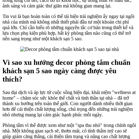
trong từng chi tiết, cách bố trí khoa học, sự đồng nhất về màu sắc,
ánh sáng và cảm giác thư giãn mà không gian mang lại.
Tin vui là bạn hoàn toàn có thể tái hiện trải nghiệm ấy ngay tại ngôi
nhà của mình mà không nhất thiết phải đầu tư một khoản chi phí
quá lớn. Chỉ cần hiểu rõ những nguyên tắc cơ bản trong thiết kế và
lựa chọn phụ kiện phù hợp, bất kỳ phòng tắm nào cũng có thể trở
nên sang trọng như một khách sạn 5 sao.
Vì sao xu hướng decor phòng tắm chuẩn
khách sạn 5 sao ngày càng được yêu
thích?
Sau đại dịch và áp lực từ cuộc sống hiện đại, khái niệm "wellness at
home" – chăm sóc sức khỏe thể chất và tinh thần tại nhà – đã trở
thành xu hướng trên toàn thế giới. Con người dành nhiều thời gian
hơn để cải thiện chất lượng sống, chú trọng đến những trải nghiệm
nhỏ nhưng mang lại cảm giác hạnh phúc mỗi ngày.
Phòng tắm vì thế được xem như một "spa thu nhỏ" trong chính ngôi
nhà. Một không gian sạch sẽ, thơm mát, có tính thẩm mỹ cao sẽ
giúp giảm căng thẳng, cải thiện tâm trạng và nâng cao chất lượng