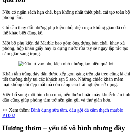
Nếu có ngân sách hạn chế, bạn không nhất thiết phải cải tạo toàn bộ
phòng tắm.
Chỉ cần thay đổi những phụ kiện nhỏ, diện mạo không gian đã có
thể khác biệt đáng kể.
Một bộ phụ kiện đá Marble bao gồm ống đựng bàn chải, khay xà
phòng, hộp khăn giấy hay lọ đựng nước rửa tay sẽ ngay lập tức tạo
cảm giác sang trọng.
Khăn tắm trắng dày dặn được xếp gọn gàng trên giá treo cũng là chi
tiết thường thấy tại các khách sạn 5 sao. Những chiếc khăn mềm
mại không chỉ đẹp mắt mà còn nâng cao trải nghiệm sử dụng.
Việc bổ sung một bình hoa nhỏ, nến thơm hoặc máy khuếch tán tinh
dầu cũng giúp phòng tắm trở nên gần gũi và thư giãn hơn.
>> Xem thêm:
Bình đựng sữa tắm, dầu gội đá cẩm thạch marble
PT002
Hương thơm – yếu tố vô hình nhưng đầy