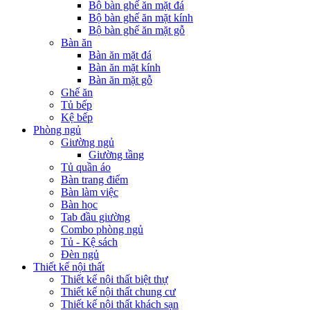
Bộ bàn ghế ăn mặt đá
Bộ bàn ghế ăn mặt kính
Bộ bàn ghế ăn mặt gỗ
Bàn ăn
Bàn ăn mặt đá
Bàn ăn mặt kính
Bàn ăn mặt gỗ
Ghế ăn
Tủ bếp
Kệ bếp
Phòng ngủ
Giường ngủ
Giường tầng
Tủ quần áo
Bàn trang điểm
Bàn làm việc
Bàn học
Tab đầu giường
Combo phòng ngủ
Tủ - Kệ sách
Đèn ngủ
Thiết kế nội thất
Thiết kế nội thất biệt thự
Thiết kế nội thất chung cư
Thiết kế nội thất khách sạn