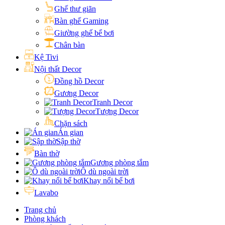
Ghế thư giãn
Bàn ghế Gaming
Giường ghế bể bơi
Chân bàn
Kệ Tivi
Nội thất Decor
Đồng hồ Decor
Gương Decor
Tranh Decor
Tượng Decor
Chặn sách
Án gian
Sập thờ
Bàn thờ
Gương phòng tắm
Ô dù ngoài trời
Khay nổi bể bơi
Lavabo
Trang chủ
Phòng khách