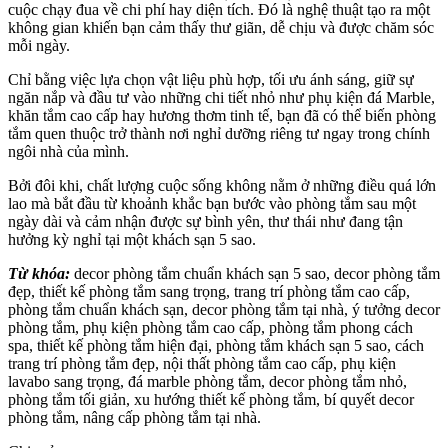
cuộc chạy đua về chi phí hay diện tích. Đó là nghệ thuật tạo ra một
không gian khiến bạn cảm thấy thư giãn, dễ chịu và được chăm sóc
mỗi ngày.
Chỉ bằng việc lựa chọn vật liệu phù hợp, tối ưu ánh sáng, giữ sự
ngăn nắp và đầu tư vào những chi tiết nhỏ như phụ kiện đá Marble,
khăn tắm cao cấp hay hương thơm tinh tế, bạn đã có thể biến phòng
tắm quen thuộc trở thành nơi nghỉ dưỡng riêng tư ngay trong chính
ngôi nhà của mình.
Bởi đôi khi, chất lượng cuộc sống không nằm ở những điều quá lớn
lao mà bắt đầu từ khoảnh khắc bạn bước vào phòng tắm sau một
ngày dài và cảm nhận được sự bình yên, thư thái như đang tận
hưởng kỳ nghỉ tại một khách sạn 5 sao.
Từ khóa:
decor phòng tắm chuẩn khách sạn 5 sao, decor phòng tắm
đẹp, thiết kế phòng tắm sang trọng, trang trí phòng tắm cao cấp,
phòng tắm chuẩn khách sạn, decor phòng tắm tại nhà, ý tưởng decor
phòng tắm, phụ kiện phòng tắm cao cấp, phòng tắm phong cách
spa, thiết kế phòng tắm hiện đại, phòng tắm khách sạn 5 sao, cách
trang trí phòng tắm đẹp, nội thất phòng tắm cao cấp, phụ kiện
lavabo sang trọng, đá marble phòng tắm, decor phòng tắm nhỏ,
phòng tắm tối giản, xu hướng thiết kế phòng tắm, bí quyết decor
phòng tắm, nâng cấp phòng tắm tại nhà.