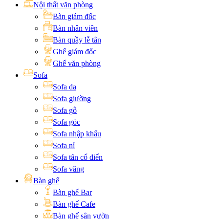
Nội thất văn phòng
Bàn giám đốc
Bàn nhân viên
Bàn quầy lễ tân
Ghế giám đốc
Ghế văn phòng
Sofa
Sofa da
Sofa giường
Sofa gỗ
Sofa góc
Sofa nhập khẩu
Sofa nỉ
Sofa tân cổ điển
Sofa văng
Bàn ghế
Bàn ghế Bar
Bàn ghế Cafe
Bàn ghế sân vườn