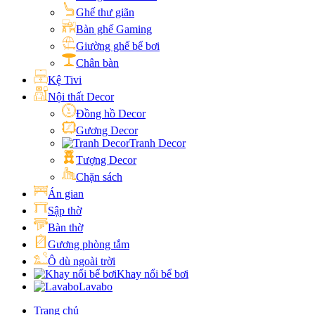
Ghế thư giãn
Bàn ghế Gaming
Giường ghế bể bơi
Chân bàn
Kệ Tivi
Nội thất Decor
Đồng hồ Decor
Gương Decor
Tranh Decor
Tượng Decor
Chặn sách
Án gian
Sập thờ
Bàn thờ
Gương phòng tắm
Ô dù ngoài trời
Khay nổi bể bơi
Lavabo
Trang chủ