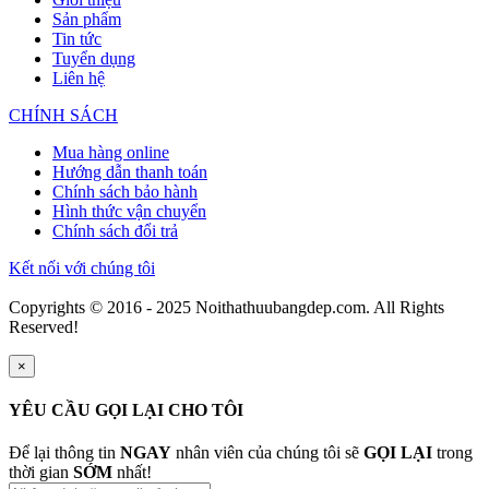
Sản phẩm
Tin tức
Tuyển dụng
Liên hệ
CHÍNH SÁCH
Mua hàng online
Hướng dẫn thanh toán
Chính sách bảo hành
Hình thức vận chuyển
Chính sách đổi trả
Kết nối với chúng tôi
Copyrights © 2016 - 2025 Noithathuubangdep.com. All Rights
Reserved!
×
YÊU CẦU GỌI LẠI CHO TÔI
Để lại thông tin
NGAY
nhân viên của chúng tôi sẽ
GỌI LẠI
trong
thời gian
SỚM
nhất!