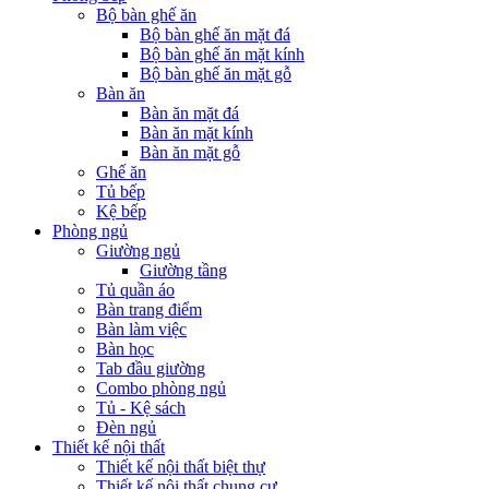
Bộ bàn ghế ăn
Bộ bàn ghế ăn mặt đá
Bộ bàn ghế ăn mặt kính
Bộ bàn ghế ăn mặt gỗ
Bàn ăn
Bàn ăn mặt đá
Bàn ăn mặt kính
Bàn ăn mặt gỗ
Ghế ăn
Tủ bếp
Kệ bếp
Phòng ngủ
Giường ngủ
Giường tầng
Tủ quần áo
Bàn trang điểm
Bàn làm việc
Bàn học
Tab đầu giường
Combo phòng ngủ
Tủ - Kệ sách
Đèn ngủ
Thiết kế nội thất
Thiết kế nội thất biệt thự
Thiết kế nội thất chung cư