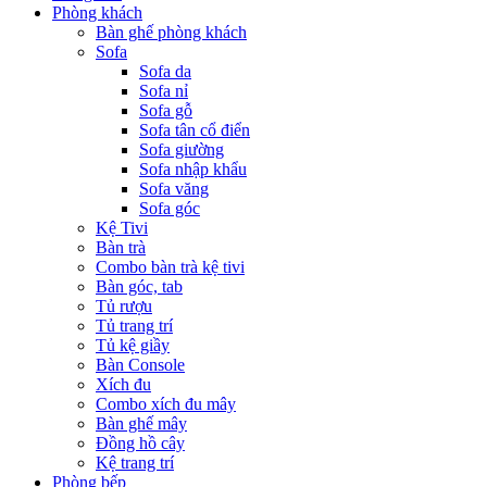
Phòng khách
Bàn ghế phòng khách
Sofa
Sofa da
Sofa nỉ
Sofa gỗ
Sofa tân cổ điển
Sofa giường
Sofa nhập khẩu
Sofa văng
Sofa góc
Kệ Tivi
Bàn trà
Combo bàn trà kệ tivi
Bàn góc, tab
Tủ rượu
Tủ trang trí
Tủ kệ giầy
Bàn Console
Xích đu
Combo xích đu mây
Bàn ghế mây
Đồng hồ cây
Kệ trang trí
Phòng bếp