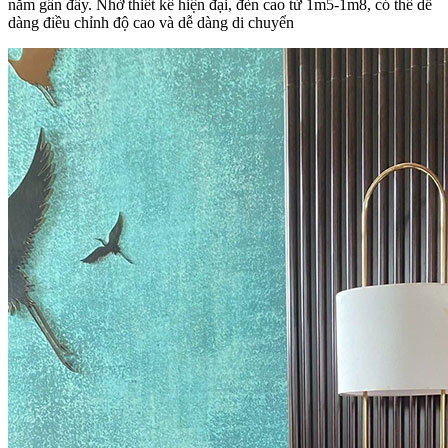
năm gần đây. Nhờ thiết kế hiện đại, đèn cao từ 1m5-1m8, có thể dễ
dàng điều chỉnh độ cao và dễ dàng di chuyển