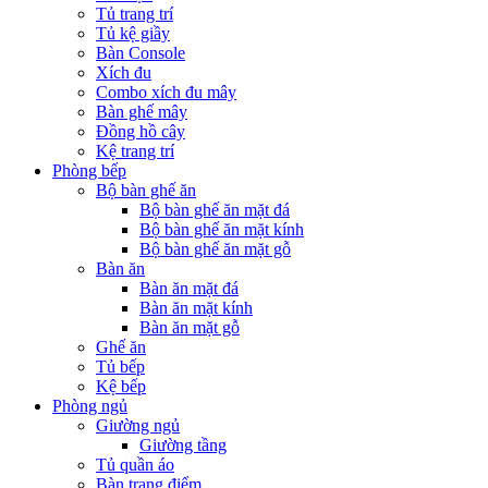
Tủ trang trí
Tủ kệ giầy
Bàn Console
Xích đu
Combo xích đu mây
Bàn ghế mây
Đồng hồ cây
Kệ trang trí
Phòng bếp
Bộ bàn ghế ăn
Bộ bàn ghế ăn mặt đá
Bộ bàn ghế ăn mặt kính
Bộ bàn ghế ăn mặt gỗ
Bàn ăn
Bàn ăn mặt đá
Bàn ăn mặt kính
Bàn ăn mặt gỗ
Ghế ăn
Tủ bếp
Kệ bếp
Phòng ngủ
Giường ngủ
Giường tầng
Tủ quần áo
Bàn trang điểm