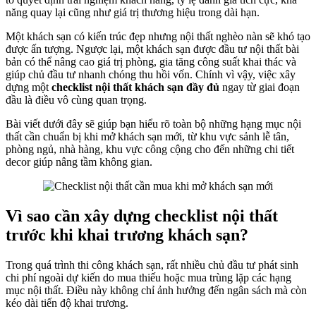
năng quay lại cũng như giá trị thương hiệu trong dài hạn.
Một khách sạn có kiến trúc đẹp nhưng nội thất nghèo nàn sẽ khó tạo
được ấn tượng. Ngược lại, một khách sạn được đầu tư nội thất bài
bản có thể nâng cao giá trị phòng, gia tăng công suất khai thác và
giúp chủ đầu tư nhanh chóng thu hồi vốn. Chính vì vậy, việc xây
dựng một
checklist nội thất khách sạn đầy đủ
ngay từ giai đoạn
đầu là điều vô cùng quan trọng.
Bài viết dưới đây sẽ giúp bạn hiểu rõ toàn bộ những hạng mục nội
thất cần chuẩn bị khi mở khách sạn mới, từ khu vực sảnh lễ tân,
phòng ngủ, nhà hàng, khu vực công cộng cho đến những chi tiết
decor giúp nâng tầm không gian.
Vì sao cần xây dựng checklist nội thất
trước khi khai trương khách sạn?
Trong quá trình thi công khách sạn, rất nhiều chủ đầu tư phát sinh
chi phí ngoài dự kiến do mua thiếu hoặc mua trùng lặp các hạng
mục nội thất. Điều này không chỉ ảnh hưởng đến ngân sách mà còn
kéo dài tiến độ khai trương.