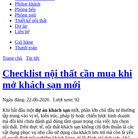
Phòng khách
Phòng bếp
Phòng ngủ
Thiết kế nội thất
Dự án
Liên hệ
Giỏ hàng
Thanh toán
Trang chủ
Tin tức
Checklist nội thất cần mua khi
mở khách sạn mới
Ngày đăng:
22-06-2026
Lượt xem:
92
Khi bắt đầu một
dự án khách sạn
mới, phần lớn chủ đầu tư thường
tập trung vào vị trí, kiến trúc, pháp lý hoặc chiến lược kinh doanh
mà đôi khi chưa đánh giá đúng tầm quan trọng của việc lựa chọn
nội thất. Trên thực tế, nội thất khách sạn không chỉ đơn thuần là các
vật dụng phục vụ nhu cầu sử dụng của khách lưu trú mà còn là yếu
tố quyết định trải nghiệm khách hàng, tỷ lệ đánh giá tích cực, khả