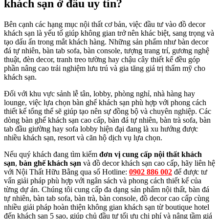
khách sạn ở đâu uy tín?
Bên cạnh các hạng mục nội thất cơ bản, việc đầu tư vào đồ decor
khách sạn là yếu tố giúp không gian trở nên khác biệt, sang trọng và
tạo dấu ấn trong mắt khách hàng. Những sản phẩm như bàn decor
đá tự nhiên, bàn tab sofa, bàn console, tượng trang trí, gương nghệ
thuật, đèn decor, tranh treo tường hay chậu cây thiết kế đều góp
phần nâng cao trải nghiệm lưu trú và gia tăng giá trị thẩm mỹ cho
khách sạn.
Đối với khu vực sảnh lễ tân, lobby, phòng nghỉ, nhà hàng hay
lounge, việc lựa chọn bàn ghế khách sạn phù hợp với phong cách
thiết kế tổng thể sẽ giúp tạo nên sự đồng bộ và chuyên nghiệp. Các
dòng bàn ghế khách sạn cao cấp, bàn đá tự nhiên, bàn trà sofa, bàn
tab đầu giường hay sofa lobby hiện đại đang là xu hướng được
nhiều khách sạn, resort và căn hộ dịch vụ lựa chọn.
Nếu quý khách đang tìm kiếm
đơn vị cung cấp nội thất khách
sạn
,
bàn ghế khách sạn
và đồ decor khách sạn cao cấp, hãy liên hệ
với Nội Thất Hữu Bằng qua số Hotline:
0902 886 002
để được tư
vấn giải pháp phù hợp với ngân sách và phong cách thiết kế của
từng dự án. Chúng tôi cung cấp đa dạng sản phẩm nội thất, bàn đá
tự nhiên, bàn tab sofa, bàn trà, bàn console, đồ decor cao cấp cùng
nhiều giải pháp hoàn thiện không gian khách sạn từ boutique hotel
đến khách sạn 5 sao, giúp chủ đầu tư tối ưu chi phí và nâng tầm giá