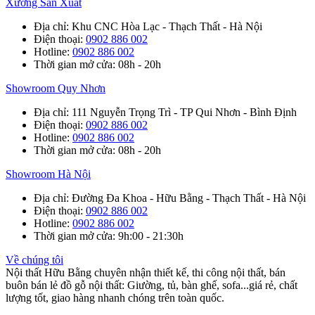
Xưởng Sản Xuất
Địa chỉ
: Khu CNC Hòa Lạc - Thạch Thất - Hà Nội
Điện thoại
:
0902 886 002
Hotline
:
0902 886 002
Thời gian mở cửa
: 08h - 20h
Showroom Quy Nhơn
Địa chỉ
: 111 Nguyễn Trọng Trì - TP Qui Nhơn - Bình Định
Điện thoại
:
0902 886 002
Hotline
:
0902 886 002
Thời gian mở cửa
: 08h - 20h
Showroom Hà Nội
Địa chỉ
: Đường Đa Khoa - Hữu Bằng - Thạch Thất - Hà Nội
Điện thoại
:
0902 886 002
Hotline
:
0902 886 002
Thời gian mở cửa
: 9h:00 - 21:30h
Về chúng tôi
Nội thất Hữu Bằng chuyên nhận thiết kế, thi công nội thất, bán
buôn bán lẻ đồ gỗ nội thất: Giường, tủ, bàn ghế, sofa...giá rẻ, chất
lượng tốt, giao hàng nhanh chóng trên toàn quốc.