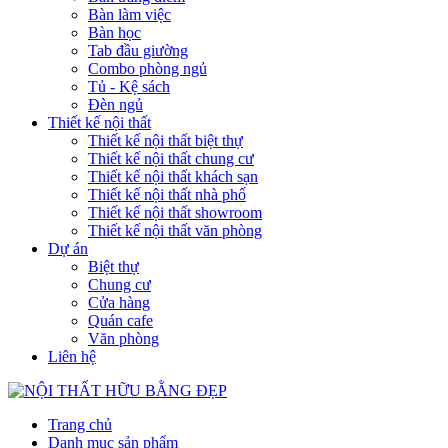
Bàn làm việc
Bàn học
Tab đầu giường
Combo phòng ngủ
Tủ - Kệ sách
Đèn ngủ
Thiết kế nội thất
Thiết kế nội thất biệt thự
Thiết kế nội thất chung cư
Thiết kế nội thất khách sạn
Thiết kế nội thất nhà phố
Thiết kế nội thất showroom
Thiết kế nội thất văn phòng
Dự án
Biệt thự
Chung cư
Cửa hàng
Quán cafe
Văn phòng
Liên hệ
Trang chủ
Danh mục sản phẩm