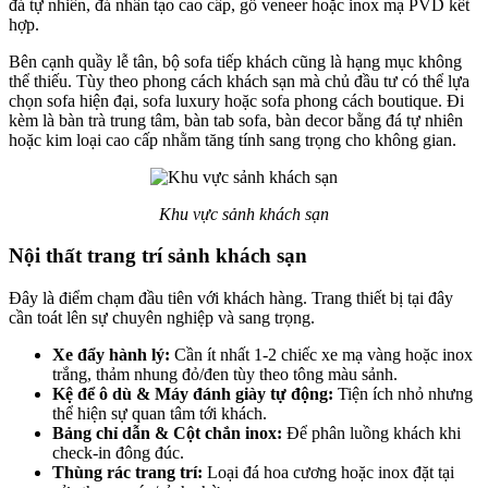
đá tự nhiên, đá nhân tạo cao cấp, gỗ veneer hoặc inox mạ PVD kết
hợp.
Bên cạnh quầy lễ tân, bộ sofa tiếp khách cũng là hạng mục không
thể thiếu. Tùy theo phong cách khách sạn mà chủ đầu tư có thể lựa
chọn sofa hiện đại, sofa luxury hoặc sofa phong cách boutique. Đi
kèm là bàn trà trung tâm, bàn tab sofa, bàn decor bằng đá tự nhiên
hoặc kim loại cao cấp nhằm tăng tính sang trọng cho không gian.
Khu vực sảnh khách sạn
Nội thất trang trí sảnh khách sạn
Đây là điểm chạm đầu tiên với khách hàng. Trang thiết bị tại đây
cần toát lên sự chuyên nghiệp và sang trọng.
Xe đẩy hành lý:
Cần ít nhất 1-2 chiếc xe mạ vàng hoặc inox
trắng, thảm nhung đỏ/đen tùy theo tông màu sảnh.
Kệ để ô dù & Máy đánh giày tự động:
Tiện ích nhỏ nhưng
thể hiện sự quan tâm tới khách.
Bảng chỉ dẫn & Cột chắn inox:
Để phân luồng khách khi
check-in đông đúc.
Thùng rác trang trí:
Loại đá hoa cương hoặc inox đặt tại