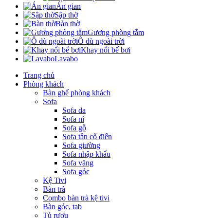
Án gian
Sập thờ
Bàn thờ
Gương phòng tắm
Ô dù ngoài trời
Khay nổi bể bơi
Lavabo
Trang chủ
Phòng khách
Bàn ghế phòng khách
Sofa
Sofa da
Sofa nỉ
Sofa gỗ
Sofa tân cổ điển
Sofa giường
Sofa nhập khẩu
Sofa văng
Sofa góc
Kệ Tivi
Bàn trà
Combo bàn trà kệ tivi
Bàn góc, tab
Tủ rượu