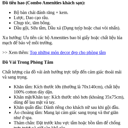
Đồ tiêu hao (Combo Amenities khách sạn):
Bộ bàn chải đánh răng + kem.
Lược, Dao cạo râu.
Chụp tóc, tăm bông.
Dầu gội, Sữa tắm, Dầu xả (Dạng tuýp hoặc chai vòi nhấn).
Xu hướng: Ưu tiên các bộ Amenities bao bì giấy hoặc chất liệu lúa
mạch để bảo vệ môi trường.
>> Xem thêm:
Top những món decor đẹp cho phòng tắm
Đồ Vải Trong Phòng Tắm
Chất lượng của đồ vải ảnh hưởng trực tiếp đến cảm giác thoải mái
và sang trọng.
Khăn tắm: Kích thước lớn (thường là 70x140cm), chất liệu
100% cotton dày dặn.
Khăn mặt/Khăn tay: Kích thước nhỏ hơn (khoảng 35x75cm),
dùng để lau mặt và tay.
Khăn quấn đầu: Dành riêng cho khách nữ sau khi gội đầu.
Áo choàng tắm: Mang lại cảm giác sang trọng và thư giãn
như ở spa.
Thảm chân: Đặt trước khu vực tắm hoặc bồn tắm để chống
trơn trượt và giữ sàn khô ráo.