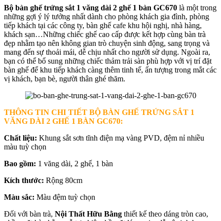
Bộ bàn ghế trứng sắt 1 văng dài 2 ghế 1 bàn GC670
là một trong
những gợi ý lý tưởng nhất dành cho phòng khách gia đình, phòng
tiếp khách tại các công ty, bàn ghế cafe khu hội nghị, nhà hàng,
khách sạn…Những chiếc ghế cao cấp được kết hợp cùng bàn trà
đẹp nhằm tạo nên không gian trò chuyện sinh động, sang trọng và
mang đến sự thoải mái, dễ chịu nhất cho người sử dụng. Ngoài ra,
bạn có thể bổ sung những chiếc thảm trải sàn phù hợp với vị trí đặt
bàn ghế để khu tiếp khách càng thêm tinh tế, ấn tượng trong mắt các
vị khách, bạn bè, người thân ghé thăm.
THÔNG TIN CHI TIẾT BỘ BÀN GHẾ TRỨNG SẮT 1
VĂNG DÀI 2 GHẾ 1 BÀN
GC670:
Chất liệu:
Khung sắt sơn tĩnh điện mạ vàng PVD, đệm nỉ nhiều
màu tuỳ chọn
Bao gồm:
1 văng dài, 2 ghế, 1 bàn
Kích thước:
Rộng 80cm
Màu sắc:
Màu đệm tuỳ chọn
Đối với bàn trà,
Nội Thất Hữu Bằng
thiết kế theo dáng tròn cao,