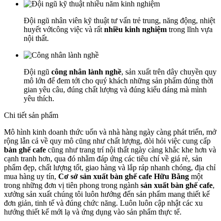
Đội ngũ nhân viên kỹ thuật tư vấn trẻ trung, năng động, nhiệt
huyết vớicông việc và rất
nhiều kinh nghiệm
trong lĩnh vựa
nội thất.
Đội ngũ
công nhân lành nghề
, sản xuất trên dây chuyền quy
mô lớn để đem tới cho quý khách những sản phẩm đúng thời
gian yêu câu, đúng chất lượng và đúng kiểu dáng mà mình
yêu thích.
Chi tiết sản phẩm
Mô hình kinh doanh thức uốn và nhà hàng ngày càng phát triển, mở
rộng lẫn cả về quy mô cũng như chất lượng, đòi hỏi việc cung cấp
bàn ghế cafe
cũng như trang trí nội thất ngày càng khắc khe hơn và
cạnh tranh hơn, qua đó nhằm đáp ứng các tiêu chí về giá rẻ, sản
phẩm đẹp, chất lượng tốt, giao hàng và lắp ráp nhanh chóng, địa chỉ
mua hàng uy tín,
Cơ sở sản xuất bàn ghế cafe Hữu Bằng
một
trong những đơn vị tiên phong trong ngành
sản xuất bàn ghế cafe
,
xưởng sản xuất chúng tôi luôn hướng đến sản phẩm mang thiết kế
đơn giản, tinh tế và đúng chức năng. Luôn luôn cập nhật các xu
hướng thiết kế mới lạ và ứng dụng vào sản phẩm thực tế.