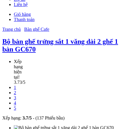
Liên hệ
Giỏ hàng
Thanh toán
Trang chủ
Bàn ghế Cafe
Bộ bàn ghế trứng sắt 1 văng dài 2 ghế 1
bàn GC670
Xếp
hạng
hiện
tại!
3.73/5
1
2
3
4
5
Xếp hạng:
3.7
/
5
-
(137 Phiếu bầu)