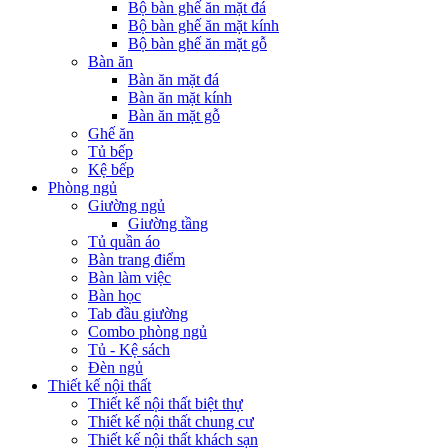
Bộ bàn ghế ăn mặt đá
Bộ bàn ghế ăn mặt kính
Bộ bàn ghế ăn mặt gỗ
Bàn ăn
Bàn ăn mặt đá
Bàn ăn mặt kính
Bàn ăn mặt gỗ
Ghế ăn
Tủ bếp
Kệ bếp
Phòng ngủ
Giường ngủ
Giường tầng
Tủ quần áo
Bàn trang điểm
Bàn làm việc
Bàn học
Tab đầu giường
Combo phòng ngủ
Tủ - Kệ sách
Đèn ngủ
Thiết kế nội thất
Thiết kế nội thất biệt thự
Thiết kế nội thất chung cư
Thiết kế nội thất khách sạn