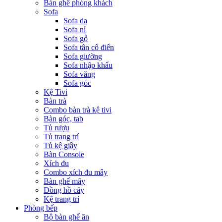
Bàn ghế phòng khách
Sofa
Sofa da
Sofa nỉ
Sofa gỗ
Sofa tân cổ điển
Sofa giường
Sofa nhập khẩu
Sofa văng
Sofa góc
Kệ Tivi
Bàn trà
Combo bàn trà kệ tivi
Bàn góc, tab
Tủ rượu
Tủ trang trí
Tủ kệ giầy
Bàn Console
Xích đu
Combo xích đu mây
Bàn ghế mây
Đồng hồ cây
Kệ trang trí
Phòng bếp
Bộ bàn ghế ăn