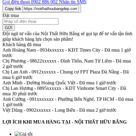
Gọi điện thoại
0902 886 002
Nhắn tin SMS
Copy link
Đặt mua
GỬI
Đội ngũ tư vấn của Nội Thất Hữu Bằng sẽ gọi lại để tư vấn tận tình
giúp khách hàng lựa chọn sản phẩm
!
Khách hàng đã mua
Anh Hoàng Nam - 0934xxxxxx
-
KĐT Times City - Đã mua 1 giờ
trước
Chị Phương - 08622xxxxxx
-
Đình Thôn, Nam Từ Liêm - Đã mua
2 giờ trước
Chị Lan Anh - 0912xxxxxx
-
Chung cư FPT Plaza Đà Nẵng - Đã
mua 6 giờ trước
Anh Minh
-
Đường Hoàng Quốc Việt - Đã mua 1 giờ trước
Chị Lan Hương - 0895xxxxxx
-
KĐT Vinhome Smart City - Đã
mua 30 phút trước
Anh Cường - 091xxxxxxx
-
Phường Bến Nghé, TP HCM - Đã mua
1 giờ trước
Việt Dũng - 0902xxxxxx
-
Long Biên - Đã mua 2 giờ trước
LỢI ÍCH KHI MUA HÀNG TẠI - NỘI THẤT HỮU BẰNG