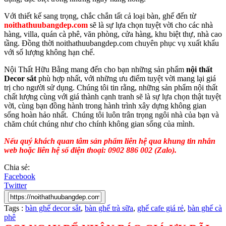
Với thiết kế sang trọng, chắc chắn tất cả loại bàn, ghế đến từ
noithathuubangdep.com
sẽ là sự lựa chọn tuyệt vời cho các nhà
hàng, villa, quán cà phê, văn phòng, cửa hàng, khu biệt thự, nhà cao
tầng. Đồng thời noithathuubangdep.com chuyên phục vụ xuất khẩu
với số lượng không hạn chế.
Nội Thất Hữu Bằng mang đến cho bạn những sản phẩm
nội thất
Decor sắt
phù hợp nhất, với những ưu điểm tuyệt vời mang lại giá
trị cho người sử dụng. Chúng tôi tin rằng, những sản phẩm nội thất
chất lượng cùng với giá thành cạnh tranh sẽ là sự lựa chọn thật tuyệt
vời, cùng bạn đồng hành trong hành trình xây dựng không gian
sống hoàn hảo nhất. Chúng tôi luôn trân trọng ngôi nhà của bạn và
chăm chút chúng như cho chính không gian sống của mình.
Nếu quý khách quan tâm sản phẩm liên hệ qua khung tin nhắn
web hoặc liên hệ số điện thoại: 0902 886 002 (Zalo).
Chia sẻ:
Facebook
Twitter
Tags :
bàn ghế decor sắt
,
bàn ghế trà sữa
,
ghế cafe giá rẻ
,
bàn ghế cà
phê