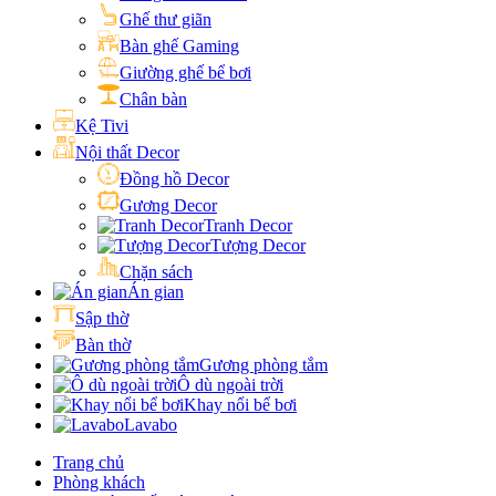
Ghế thư giãn
Bàn ghế Gaming
Giường ghế bể bơi
Chân bàn
Kệ Tivi
Nội thất Decor
Đồng hồ Decor
Gương Decor
Tranh Decor
Tượng Decor
Chặn sách
Án gian
Sập thờ
Bàn thờ
Gương phòng tắm
Ô dù ngoài trời
Khay nổi bể bơi
Lavabo
Trang chủ
Phòng khách