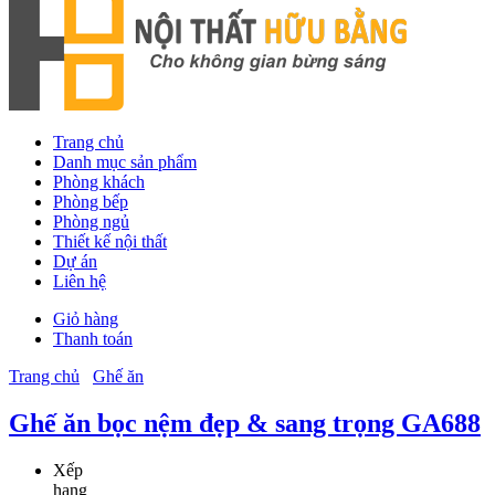
Trang chủ
Danh mục sản phẩm
Phòng khách
Phòng bếp
Phòng ngủ
Thiết kế nội thất
Dự án
Liên hệ
Giỏ hàng
Thanh toán
Trang chủ
Ghế ăn
Ghế ăn bọc nệm đẹp & sang trọng GA688
Xếp
hạng