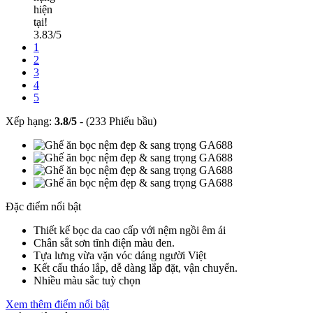
hiện
tại!
3.83/5
1
2
3
4
5
Xếp hạng:
3.8
/
5
-
(233 Phiếu bầu)
Đặc điểm nổi bật
Thiết kế bọc da cao cấp với nệm ngồi êm ái
Chân sắt sơn tĩnh điện màu đen.
Tựa lưng vừa vặn vóc dáng người Việt
Kết cấu tháo lắp, dễ dàng lắp đặt, vận chuyển.
Nhiều màu sắc tuỳ chọn
Xem thêm điểm nổi bật