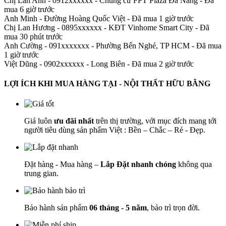
Chị Lan Anh - 0912xxxxxx
-
Chung cư FPT Plaza Đà Nẵng - Đã
mua 6 giờ trước
Anh Minh
-
Đường Hoàng Quốc Việt - Đã mua 1 giờ trước
Chị Lan Hương - 0895xxxxxx
-
KĐT Vinhome Smart City - Đã
mua 30 phút trước
Anh Cường - 091xxxxxxx
-
Phường Bến Nghé, TP HCM - Đã mua
1 giờ trước
Việt Dũng - 0902xxxxxx
-
Long Biên - Đã mua 2 giờ trước
LỢI ÍCH KHI MUA HÀNG TẠI - NỘI THẤT HỮU BẰNG
Giá luôn
ưu đãi nhất
trên thị trường, với mục đích mang tới
người tiêu dùng sản phẩm Việt : Bền – Chắc – Rẻ - Đẹp.
Đặt hàng - Mua hàng –
Lắp Đặt nhanh chóng
không qua
trung gian.
Bảo hành sản phẩm
06 tháng - 5 năm
, bảo trì trọn đời.