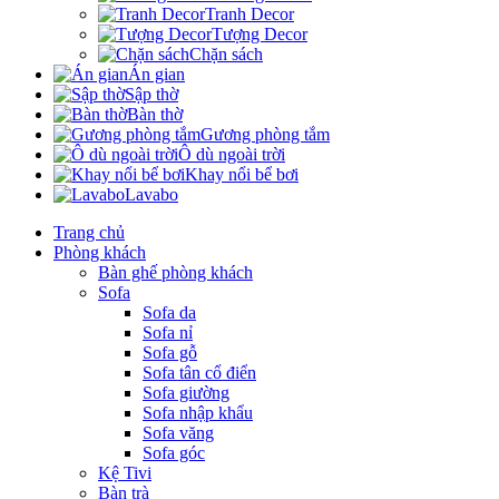
Tranh Decor
Tượng Decor
Chặn sách
Án gian
Sập thờ
Bàn thờ
Gương phòng tắm
Ô dù ngoài trời
Khay nổi bể bơi
Lavabo
Trang chủ
Phòng khách
Bàn ghế phòng khách
Sofa
Sofa da
Sofa nỉ
Sofa gỗ
Sofa tân cổ điển
Sofa giường
Sofa nhập khẩu
Sofa văng
Sofa góc
Kệ Tivi
Bàn trà