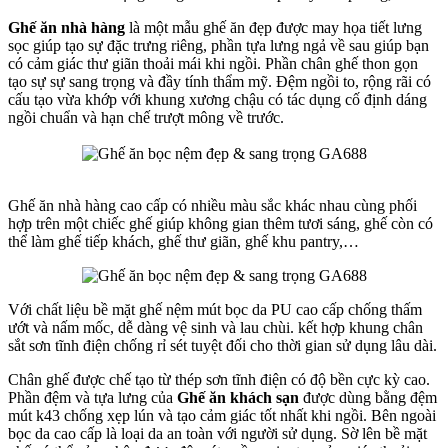
Ghế ăn nhà hàng
là một mẫu ghế ăn đẹp được may họa tiết lưng
sọc giúp tạo sự đặc trưng riêng, phần tựa lưng ngả về sau giúp bạn
có cảm giác thư giãn thoải mái khi ngồi. Phần chân ghế thon gọn
tạo sự sự sang trọng và đầy tính thẩm mỹ. Đệm ngồi to, rộng rãi có
cấu tạo vừa khớp với khung xương chậu có tác dụng cố định dáng
ngồi chuẩn và hạn chế trượt mông về trước.
Ghế ăn nhà hàng cao cấp có nhiều màu sắc khác nhau cùng phối
hợp trên một chiếc ghế giúp không gian thêm tươi sáng, ghế còn có
thể làm ghế tiếp khách, ghế thư giãn, ghế khu pantry,…
Với chất liệu bề mặt ghế nệm mút bọc da PU cao cấp chống thấm
ướt và nấm mốc, dễ dàng vệ sinh và lau chùi. kết hợp khung chân
sắt sơn tĩnh điện chống rỉ sét tuyệt đối cho thời gian sử dụng lâu dài.
Chân ghế được chế tạo từ thép sơn tĩnh điện có độ bền cực kỳ cao.
Phần đệm và tựa lưng của
Ghế ăn khách sạn
được dùng bằng đệm
mút k43 chống xẹp lún và tạo cảm giác tốt nhất khi ngồi. Bên ngoài
bọc da cao cấp là loại da an toàn với người sử dụng. Sờ lên bề mặt