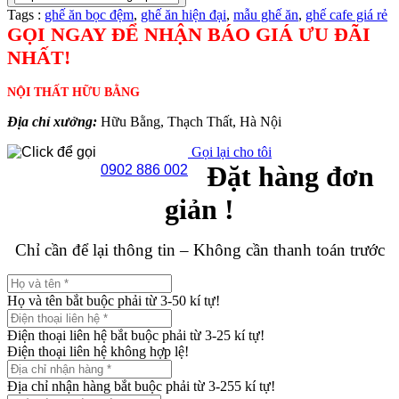
Tags :
ghế ăn bọc đệm
,
ghế ăn hiện đại
,
mẫu ghế ăn
,
ghế cafe giá rẻ
GỌI NGAY ĐỂ NHẬN BÁO GIÁ ƯU ĐÃI
NHẤT!
NỘI THẤT HỮU BẰNG
Địa chỉ xưởng:
Hữu Bằng, Thạch Thất, Hà Nội
Gọi lại cho tôi
Đặt hàng đơn
0902 886 002
giản !
Chỉ cần để lại thông tin – Không cần thanh toán trước
Họ và tên bắt buộc phải từ 3-50 kí tự!
Điện thoại liên hệ bắt buộc phải từ 3-25 kí tự!
Điện thoại liên hệ không hợp lệ!
Địa chỉ nhận hàng bắt buộc phải từ 3-255 kí tự!