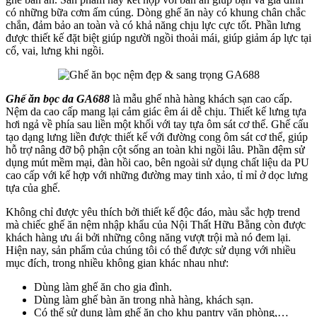
có những bữa cơm ấm cúng. Dòng ghế ăn này có khung chân chắc
chắn, đảm bảo an toàn và có khả năng chịu lực cực tốt. Phần lưng
được thiết kế đặt biệt giúp người ngồi thoải mái, giúp giảm áp lực tại
cổ, vai, lưng khi ngồi.
Ghế ăn bọc da GA688
là mẫu ghế nhà hàng khách sạn cao cấp.
Nệm da cao cấp mang lại cảm giác êm ái dễ chịu. Thiết kế lưng tựa
hơi ngả về phía sau liền một khối với tay tựa ôm sát cơ thể. Ghế cấu
tạo dạng lưng liền được thiết kế với đường cong ôm sát cơ thể, giúp
hỗ trợ nâng đỡ bộ phận cột sống an toàn khi ngồi lâu. Phần đệm sử
dụng mút mềm mại, đàn hồi cao, bên ngoài sử dụng chất liệu da PU
cao cấp với kế hợp với những đường may tinh xảo, tỉ mỉ ở dọc lưng
tựa của ghế.
Không chỉ được yêu thích bởi thiết kế độc đáo, màu sắc hợp trend
mà chiếc ghế ăn nệm nhập khẩu của Nội Thất Hữu Bằng còn được
khách hàng ưu ái bởi những công năng vượt trội mà nó đem lại.
Hiện nay, sản phẩm của chúng tôi có thể được sử dụng với nhiều
mục đích, trong nhiều không gian khác nhau như:
Dùng làm ghế ăn cho gia đình.
Dùng làm ghế bàn ăn trong nhà hàng, khách sạn.
Có thể sử dụng làm ghế ăn cho khu pantry văn phòng,…