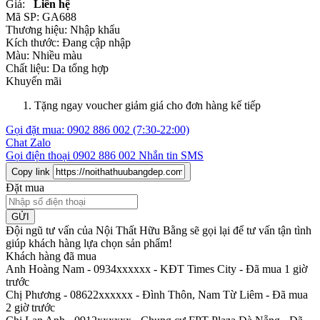
Giá:
Liên hệ
Mã SP:
GA688
Thương hiệu:
Nhập khẩu
Kích thước:
Đang cập nhập
Màu:
Nhiều màu
Chất liệu:
Da tổng hợp
Khuyến mãi
Tặng ngay voucher giảm giá cho đơn hàng kế tiếp
Gọi đặt mua:
0902 886 002
(7:30-22:00)
Chat Zalo
Gọi điện thoại
0902 886 002
Nhắn tin SMS
Copy link
Đặt mua
GỬI
Đội ngũ tư vấn của Nội Thất Hữu Bằng sẽ gọi lại để tư vấn tận tình
giúp khách hàng lựa chọn sản phẩm
!
Khách hàng đã mua
Anh Hoàng Nam - 0934xxxxxx
-
KĐT Times City - Đã mua 1 giờ
trước
Chị Phương - 08622xxxxxx
-
Đình Thôn, Nam Từ Liêm - Đã mua
2 giờ trước