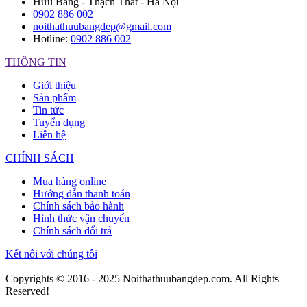
Hữu Bằng - Thạch Thất - Hà Nội
0902 886 002
noithathuubangdep@gmail.com
Hotline:
0902 886 002
THÔNG TIN
Giới thiệu
Sản phẩm
Tin tức
Tuyển dụng
Liên hệ
CHÍNH SÁCH
Mua hàng online
Hướng dẫn thanh toán
Chính sách bảo hành
Hình thức vận chuyển
Chính sách đổi trả
Kết nối với chúng tôi
Copyrights © 2016 - 2025 Noithathuubangdep.com. All Rights
Reserved!