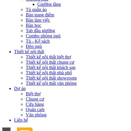
Giường tầng
Tủ quần áo
Bàn trang điểm
Bàn làm việc
Bàn học
Tab đầu giường
Combo phòng ngủ
Tủ - Kệ sách
Đèn ngủ
Thiết kế nội thất
Thiết kế nội thất biệt thự
Thiết kế nội thất chung cư
Thiết kế nội thất khách sạn
Thiết kế nội thất nhà phố
Thiết kế nội thất showroom
Thiết kế nội thất văn phòng
Dự án
Biệt thự
Chung cư
Cửa hàng
Quán cafe
Văn phòng
Liên hệ