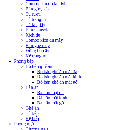
Combo bàn trà kệ tivi
Bàn góc, tab
Tủ rượu
Tủ trang trí
Tủ kệ giầy
Bàn Console
Xích đu
Combo xích đu mây
Bàn ghế mây
Đồng hồ cây
Kệ trang trí
Phòng bếp
Bộ bàn ghế ăn
Bộ bàn ghế ăn mặt đá
Bộ bàn ghế ăn mặt kính
Bộ bàn ghế ăn mặt gỗ
Bàn ăn
Bàn ăn mặt đá
Bàn ăn mặt kính
Bàn ăn mặt gỗ
Ghế ăn
Tủ bếp
Kệ bếp
Phòng ngủ
Giường ngủ