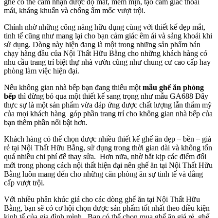
ghế có thể cảm nhận được độ mát, mềm mịn, tạo cảm giác thoải
mái, kháng khuẩn và chống ẩm mốc vượt trội.
Chính nhờ những công năng hữu dụng cùng với thiết kế đẹp mắt,
tinh tế cũng như mang lại cho bạn cảm giác êm ái và sảng khoái khi
sử dụng. Dòng này hiện đang là một trong những sản phẩm bán
chạy hàng đầu của Nội Thất Hữu Bằng cho những khách hàng có
nhu cầu trang trí biệt thự nhà vườn cũng như chung cư cao cấp hay
phòng làm việc hiện đại.
Nếu không gian nhà bếp bạn đang thiếu một
mẫu ghế ăn phòng
bếp
thì đừng bỏ qua một thiết kế sang trọng như mẫu GA688 Đây
thực sự là một sản phẩm vừa đáp ứng được chất lượng lẫn thẩm mỹ
của mọi khách hàng góp phần trang trí cho không gian nhà bếp của
bạn thêm phần nổi bật hơn.
Khách hàng có thể chọn được nhiều thiết kế ghế ăn đẹp – bền – giá
rẻ tại Nội Thất Hữu Bằng, sử dụng trong thời gian dài và không tốn
quá nhiều chi phí để thay sửa. Hơn nữa, nhờ bắt kịp các điểm đổi
mới trong phong cách nội thất hiện đại nên ghế ăn tại Nội Thất Hữu
Bằng luôn mang đến cho những căn phòng ăn sự tinh tế và đẳng
cấp vượt trội.
Với nhiều phân khúc giá cho các dòng ghế ăn tại Nội Thất Hữu
Bằng, bạn sẽ có cơ hội chọn được sản phẩm tốt nhất theo điều kiện
kinh tế của gia đình mình. Bạn có thể chọn mua ghế ăn giá rẻ, ghế