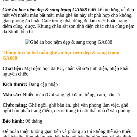
Ghế ăn bọc nệm đẹp & sang trọng GA688
thiết kế ôm lưng rất đẹp
mắt với nhiều màu bắt mắt, mẫu ghế ăn này rất phù hợp cho không
gian phòng ăn hoặc Cafe trong nhà, dùng để làm việc hoặc trang
điểm cũng được. Khung chân sắt sơn tĩnh điện chắc chắn cùng nệm
da Simili bền bỉ.
Thông tin chi tiết mẫu ghế ăn bọc nệm đẹp & sang trọng
GA688:
Chất liệu:
Mặt đệm bọc da PU, chân sắt sơn tĩnh điện, nhập khẩu
nguyên chiếc
Kích thước:
Đang cập nhập
Màu sắc:
Nhiều màu (Ghi sáng, ghi đậm, trắng, cam, nâu...)
Chức năng:
Ghế ngồi, ghế bàn ăn, ghế văn phòng làm việc, ghế
ngồi bàn phấn trang điểm, decor trang trí nội thất nhà ở văn phòng...
Bảo hành:
06 tháng
Để hoàn thiện không gian bếp và phòng ăn thì không thể nào thiếu
ghế bàn ăn. Sản phẩm này kết hợp với bàn ăn giúp bạn và gia đình