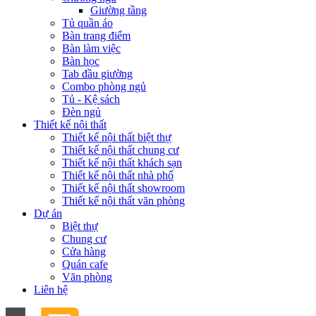
Giường tầng
Tủ quần áo
Bàn trang điểm
Bàn làm việc
Bàn học
Tab đầu giường
Combo phòng ngủ
Tủ - Kệ sách
Đèn ngủ
Thiết kế nội thất
Thiết kế nội thất biệt thự
Thiết kế nội thất chung cư
Thiết kế nội thất khách sạn
Thiết kế nội thất nhà phố
Thiết kế nội thất showroom
Thiết kế nội thất văn phòng
Dự án
Biệt thự
Chung cư
Cửa hàng
Quán cafe
Văn phòng
Liên hệ