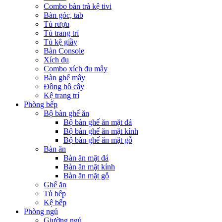
Combo bàn trà kệ tivi
Bàn góc, tab
Tủ rượu
Tủ trang trí
Tủ kệ giầy
Bàn Console
Xích đu
Combo xích đu mây
Bàn ghế mây
Đồng hồ cây
Kệ trang trí
Phòng bếp
Bộ bàn ghế ăn
Bộ bàn ghế ăn mặt đá
Bộ bàn ghế ăn mặt kính
Bộ bàn ghế ăn mặt gỗ
Bàn ăn
Bàn ăn mặt đá
Bàn ăn mặt kính
Bàn ăn mặt gỗ
Ghế ăn
Tủ bếp
Kệ bếp
Phòng ngủ
Giường ngủ