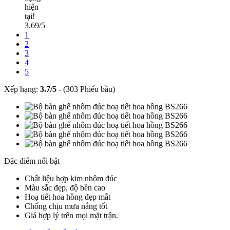
hiện
tại!
3.69/5
1
2
3
4
5
Xếp hạng:
3.7
/
5
-
(303 Phiếu bầu)
Đặc điểm nổi bật
Chất liệu hợp kim nhôm đúc
Màu sắc đẹp, độ bền cao
Hoạ tiết hoa hồng đẹp mắt
Chống chịu mưa nắng tốt
Giá hợp lý trên mọi mặt trận.