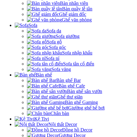
Bàn nhân viên
Bàn quầy lễ tân
Ghế giám đốc
Ghế văn phòng
Sofa
Sofa da
Sofa giường
Sofa gỗ
Sofa góc
Sofa nhập khẩu
Sofa nỉ
Sofa tân cổ điển
Sofa văng
Bàn ghế
Bàn ghế Bar
Bàn ghế Cafe
Bàn ghế sân vườn
Ghế thư giãn
Bàn ghế Gaming
Giường ghế bể bơi
Chân bàn
Kệ Tivi
Nội thất Decor
Đồng hồ Decor
Gương Decor