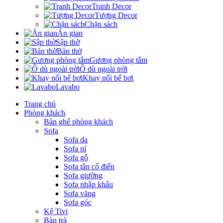
Tranh Decor
Tượng Decor
Chặn sách
Án gian
Sập thờ
Bàn thờ
Gương phòng tắm
Ô dù ngoài trời
Khay nổi bể bơi
Lavabo
Trang chủ
Phòng khách
Bàn ghế phòng khách
Sofa
Sofa da
Sofa nỉ
Sofa gỗ
Sofa tân cổ điển
Sofa giường
Sofa nhập khẩu
Sofa văng
Sofa góc
Kệ Tivi
Bàn trà