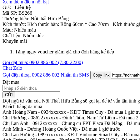
Xem thêm điểm nổi bật
Giá:
Liên hệ
Mã SP:
BS266
Thương hiệu:
Nội thất Hữu Bằng
Kích thước:
Kích thước bàn: Rộng 60cm * Cao 70cm - Kích thước gh
Màu:
Nhiều màu
Chất liệu:
Nhôm đúc
Khuyến mãi
Tặng ngay voucher giảm giá cho đơn hàng kế tiếp
Gọi đặt mua:
0902 886 002
(7:30-22:00)
Chat Zalo
Gọi điện thoại
0902 886 002
Nhắn tin SMS
Copy link
Đặt mua
GỬI
Đội ngũ tư vấn của Nội Thất Hữu Bằng sẽ gọi lại để tư vấn tận tình
Khách hàng đã mua
Anh Hoàng Nam - 0934xxxxxx
-
KĐT Times City - Đã mua 1 giờ tr
Chị Phương - 08622xxxxxx
-
Đình Thôn, Nam Từ Liêm - Đã mua 2 g
Chị Lan Anh - 0912xxxxxx
-
Chung cư FPT Plaza Đà Nẵng - Đã mua
Anh Minh
-
Đường Hoàng Quốc Việt - Đã mua 1 giờ trước
Chị Lan Hương - 0895xxxxxx
-
KĐT Vinhome Smart City - Đã mua 