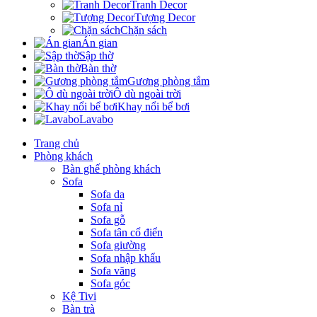
Tranh Decor
Tượng Decor
Chặn sách
Án gian
Sập thờ
Bàn thờ
Gương phòng tắm
Ô dù ngoài trời
Khay nổi bể bơi
Lavabo
Trang chủ
Phòng khách
Bàn ghế phòng khách
Sofa
Sofa da
Sofa nỉ
Sofa gỗ
Sofa tân cổ điển
Sofa giường
Sofa nhập khẩu
Sofa văng
Sofa góc
Kệ Tivi
Bàn trà