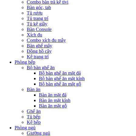
Combo bàn trà kệ tivi
Bàn góc, tab
Tủ rượu
Tủ trang trí
Tủ kệ giầy
Bàn Console
Xích đu
Combo xích đu mây
Bàn ghế mây
Đồng hồ cây
Kệ trang trí
Phòng bếp
Bộ bàn ghế ăn
Bộ bàn ghế ăn mặt đá
Bộ bàn ghế ăn mặt kính
Bộ bàn ghế ăn mặt gỗ
Bàn ăn
Bàn ăn mặt đá
Bàn ăn mặt kính
Bàn ăn mặt gỗ
Ghế ăn
Tủ bếp
Kệ bếp
Phòng ngủ
Giường ngủ