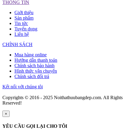
THÔNG TIN
Giới thiệu
Sản phẩm
Tin tức
Tuyển dụng
Liên hệ
CHÍNH SÁCH
Mua hàng online
Hướng dẫn thanh toán
Chính sách bảo hành
Hình thức vận chuyển
Chính sách đổi trả
Kết nối với chúng tôi
Copyrights © 2016 - 2025 Noithathuubangdep.com. All Rights
Reserved!
×
YÊU CẦU GỌI LẠI CHO TÔI