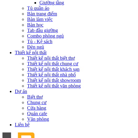
Giường tầng
Tủ quần áo
Bàn trang điểm
Bàn làm việc
Bàn học
Tab đầu giường
Combo phòng ngủ
Tủ - Kệ sách
Đèn ngủ
Thiết kế nội thất
Thiết kế nội thất biệt thự
Thiết kế nội thất chung cư
Thiết kế nội thất khách sạn
Thiết kế nội thất nhà phố
Thiết kế nội thất showroom
Thiết kế nội thất văn phòng
Dự án
Biệt thự
Chung cư
Cửa hàng
Quán cafe
Văn phòng
Liên hệ