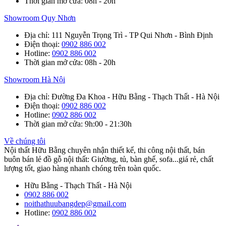
Thời gian mở cửa
: 08h - 20h
Showroom Quy Nhơn
Địa chỉ
: 111 Nguyễn Trọng Trì - TP Qui Nhơn - Bình Định
Điện thoại
:
0902 886 002
Hotline
:
0902 886 002
Thời gian mở cửa
: 08h - 20h
Showroom Hà Nội
Địa chỉ
: Đường Đa Khoa - Hữu Bằng - Thạch Thất - Hà Nội
Điện thoại
:
0902 886 002
Hotline
:
0902 886 002
Thời gian mở cửa
: 9h:00 - 21:30h
Về chúng tôi
Nội thất Hữu Bằng chuyên nhận thiết kế, thi công nội thất, bán
buôn bán lẻ đồ gỗ nội thất: Giường, tủ, bàn ghế, sofa...giá rẻ, chất
lượng tốt, giao hàng nhanh chóng trên toàn quốc.
Hữu Bằng - Thạch Thất - Hà Nội
0902 886 002
noithathuubangdep@gmail.com
Hotline:
0902 886 002