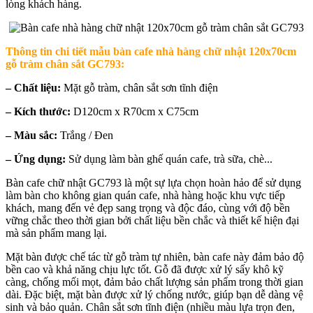
lòng khách hàng.
Thông tin chi tiết mẫu b
àn cafe nhà hàng chữ nhật 120x70cm
gỗ tràm chân sắt GC793
:
– Chất liệu:
Mặt gỗ tràm, chân sắt sơn tĩnh điện
– Kích thước:
D120cm x R70cm x C75cm
– Màu sắc:
Trắng / Đen
– Ứng dụng:
Sử dụng làm bàn ghế quán cafe, trà sữa, chè...
Bàn cafe chữ nhật GC793 là một sự lựa chọn hoàn hảo để sử dụng
làm bàn cho không gian quán cafe, nhà hàng hoặc khu vực tiếp
khách, mang đến vẻ đẹp sang trọng và độc đáo, cùng với độ bền
vững chắc theo thời gian bởi chất liệu bền chắc và thiết kế hiện đại
mà sản phẩm mang lại.
Mặt bàn được chế tác từ gỗ tràm tự nhiên, bàn cafe này đảm bảo độ
bền cao và khả năng chịu lực tốt. Gỗ đã được xử lý sấy khô kỹ
càng, chống mối mọt, đảm bảo chất lượng sản phẩm trong thời gian
dài. Đặc biệt, mặt bàn được xử lý chống nước, giúp bạn dễ dàng vệ
sinh và bảo quản. Chân sắt sơn tĩnh điện (nhiều màu lựa trọn đen,