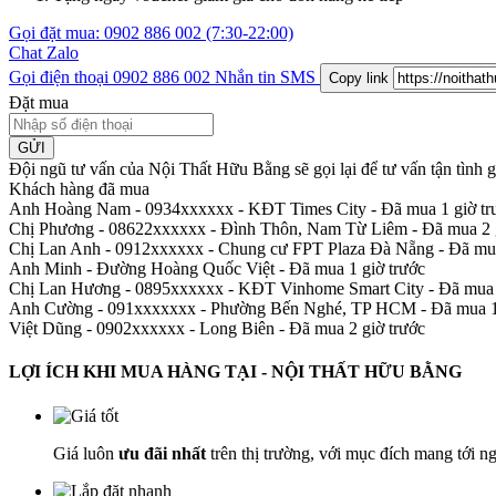
Gọi đặt mua:
0902 886 002
(7:30-22:00)
Chat Zalo
Gọi điện thoại
0902 886 002
Nhắn tin SMS
Copy link
Đặt mua
GỬI
Đội ngũ tư vấn của Nội Thất Hữu Bằng sẽ gọi lại để tư vấn tận tình
Khách hàng đã mua
Anh Hoàng Nam - 0934xxxxxx
-
KĐT Times City - Đã mua 1 giờ tr
Chị Phương - 08622xxxxxx
-
Đình Thôn, Nam Từ Liêm - Đã mua 2 g
Chị Lan Anh - 0912xxxxxx
-
Chung cư FPT Plaza Đà Nẵng - Đã mua
Anh Minh
-
Đường Hoàng Quốc Việt - Đã mua 1 giờ trước
Chị Lan Hương - 0895xxxxxx
-
KĐT Vinhome Smart City - Đã mua 
Anh Cường - 091xxxxxxx
-
Phường Bến Nghé, TP HCM - Đã mua 1 
Việt Dũng - 0902xxxxxx
-
Long Biên - Đã mua 2 giờ trước
LỢI ÍCH KHI MUA HÀNG TẠI - NỘI THẤT HỮU BẰNG
Giá luôn
ưu đãi nhất
trên thị trường, với mục đích mang tới n