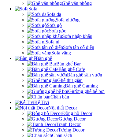
Ghế văn phòng
Sofa
Sofa da
Sofa giường
Sofa gỗ
Sofa góc
Sofa nhập khẩu
Sofa nỉ
Sofa tân cổ điển
Sofa văng
Bàn ghế
Bàn ghế Bar
Bàn ghế Cafe
Bàn ghế sân vườn
Ghế thư giãn
Bàn ghế Gaming
Giường ghế bể bơi
Chân bàn
Kệ Tivi
Nội thất Decor
Đồng hồ Decor
Gương Decor
Tranh Decor
Tượng Decor
Chặn sách