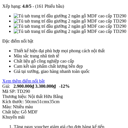
Xếp hạng:
4.0
/
5
-
(161 Phiếu bầu)
Đặc điểm nổi bật
Thiết kế hiện đại phù hợp mọi phong cách nội thất
Màu sắc trang nhã tinh tế
Chất liệu gỗ công nghiệp cao cấp
Cam kết sản phẩm chất lượng bền đẹp
Giá tại xưởng, giao hàng nhanh toàn quốc
Xem thêm điểm nổi bật
Giá:
2.900.000₫
3.300.000₫
-12%
Mã SP:
TD290
Thương hiệu:
Nội thất Hữu Bằng
Kích thước:
50cmx51cmx35cm
Màu:
Nhiều màu
Chất liệu:
Gỗ MDF
Khuyến mãi
Tặng ngay voucher giảm giá cho đơn hàng kế tiếp