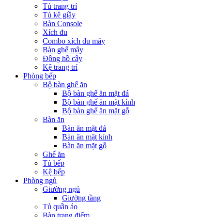
Tủ trang trí
Tủ kệ giầy
Bàn Console
Xích đu
Combo xích đu mây
Bàn ghế mây
Đồng hồ cây
Kệ trang trí
Phòng bếp
Bộ bàn ghế ăn
Bộ bàn ghế ăn mặt đá
Bộ bàn ghế ăn mặt kính
Bộ bàn ghế ăn mặt gỗ
Bàn ăn
Bàn ăn mặt đá
Bàn ăn mặt kính
Bàn ăn mặt gỗ
Ghế ăn
Tủ bếp
Kệ bếp
Phòng ngủ
Giường ngủ
Giường tầng
Tủ quần áo
Bàn trang điểm