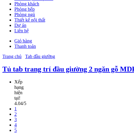
Phòng khách
Phòng bếp
Phòng ngủ
Thiết kế nội thất
Dự án
Liên hệ
Giỏ hàng
Thanh toán
Trang chủ
Tab đầu giường
Tủ tab trang trí đầu giường 2 ngăn gỗ MD
Xếp
hạng
hiện
tại!
4.04/5
1
2
3
4
5