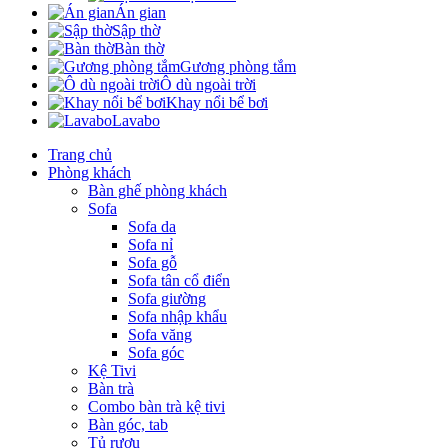
Án gian
Sập thờ
Bàn thờ
Gương phòng tắm
Ô dù ngoài trời
Khay nổi bể bơi
Lavabo
Trang chủ
Phòng khách
Bàn ghế phòng khách
Sofa
Sofa da
Sofa nỉ
Sofa gỗ
Sofa tân cổ điển
Sofa giường
Sofa nhập khẩu
Sofa văng
Sofa góc
Kệ Tivi
Bàn trà
Combo bàn trà kệ tivi
Bàn góc, tab
Tủ rượu