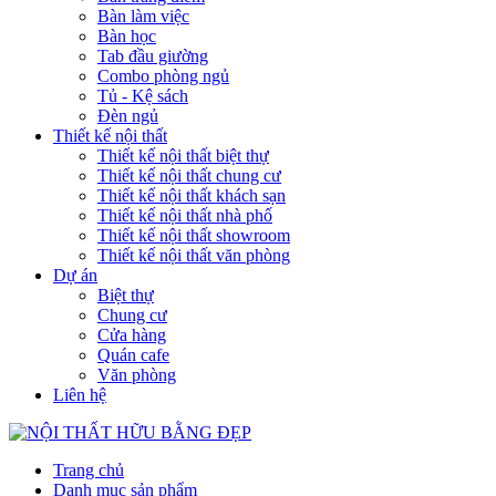
Bàn làm việc
Bàn học
Tab đầu giường
Combo phòng ngủ
Tủ - Kệ sách
Đèn ngủ
Thiết kế nội thất
Thiết kế nội thất biệt thự
Thiết kế nội thất chung cư
Thiết kế nội thất khách sạn
Thiết kế nội thất nhà phố
Thiết kế nội thất showroom
Thiết kế nội thất văn phòng
Dự án
Biệt thự
Chung cư
Cửa hàng
Quán cafe
Văn phòng
Liên hệ
Trang chủ
Danh mục sản phẩm