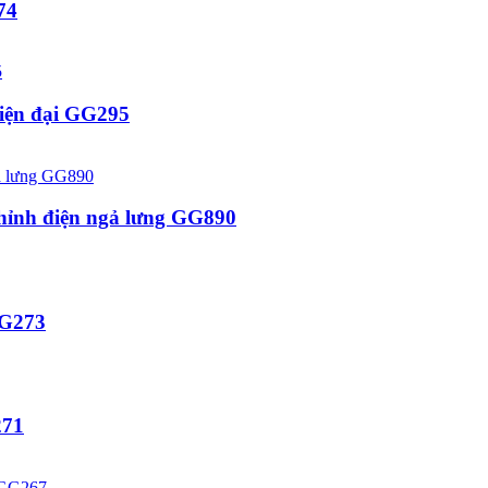
74
hiện đại GG295
 chỉnh điện ngả lưng GG890
GG273
271