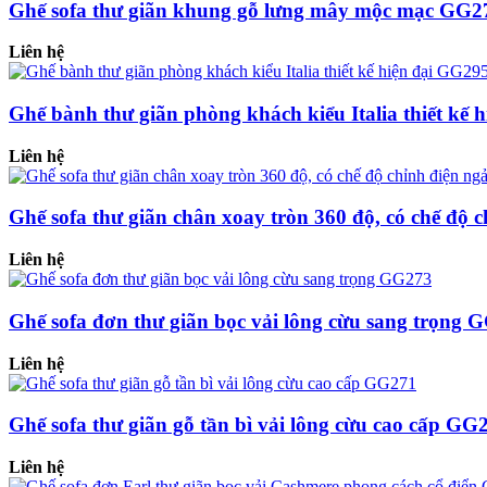
Ghế sofa thư giãn khung gỗ lưng mây mộc mạc GG2
Liên hệ
Ghế bành thư giãn phòng khách kiểu Italia thiết kế 
Liên hệ
Ghế sofa thư giãn chân xoay tròn 360 độ, có chế độ
Liên hệ
Ghế sofa đơn thư giãn bọc vải lông cừu sang trọng 
Liên hệ
Ghế sofa thư giãn gỗ tần bì vải lông cừu cao cấp GG
Liên hệ