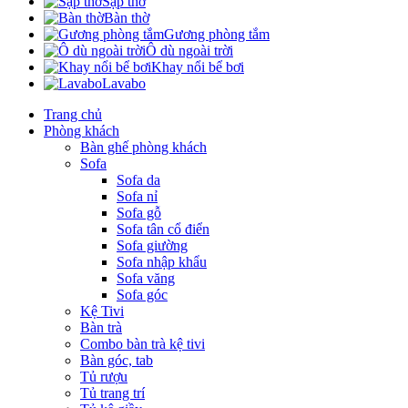
Sập thờ
Bàn thờ
Gương phòng tắm
Ô dù ngoài trời
Khay nổi bể bơi
Lavabo
Trang chủ
Phòng khách
Bàn ghế phòng khách
Sofa
Sofa da
Sofa nỉ
Sofa gỗ
Sofa tân cổ điển
Sofa giường
Sofa nhập khẩu
Sofa văng
Sofa góc
Kệ Tivi
Bàn trà
Combo bàn trà kệ tivi
Bàn góc, tab
Tủ rượu
Tủ trang trí