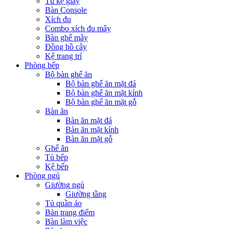
Tủ kệ giầy
Bàn Console
Xích đu
Combo xích đu mây
Bàn ghế mây
Đồng hồ cây
Kệ trang trí
Phòng bếp
Bộ bàn ghế ăn
Bộ bàn ghế ăn mặt đá
Bộ bàn ghế ăn mặt kính
Bộ bàn ghế ăn mặt gỗ
Bàn ăn
Bàn ăn mặt đá
Bàn ăn mặt kính
Bàn ăn mặt gỗ
Ghế ăn
Tủ bếp
Kệ bếp
Phòng ngủ
Giường ngủ
Giường tầng
Tủ quần áo
Bàn trang điểm
Bàn làm việc