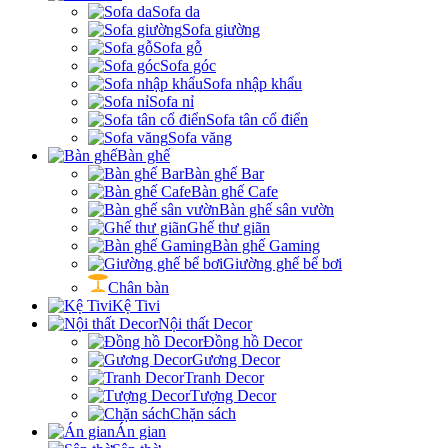
Sofa da
Sofa giường
Sofa gỗ
Sofa góc
Sofa nhập khẩu
Sofa nỉ
Sofa tân cổ điển
Sofa văng
Bàn ghế
Bàn ghế Bar
Bàn ghế Cafe
Bàn ghế sân vườn
Ghế thư giãn
Bàn ghế Gaming
Giường ghế bể bơi
Chân bàn
Kệ Tivi
Nội thất Decor
Đồng hồ Decor
Gương Decor
Tranh Decor
Tượng Decor
Chặn sách
Án gian