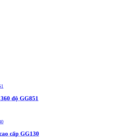
y 360 độ GG851
 cao cấp GG130