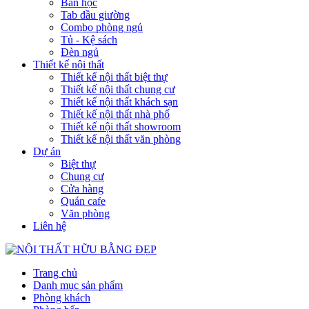
Bàn học
Tab đầu giường
Combo phòng ngủ
Tủ - Kệ sách
Đèn ngủ
Thiết kế nội thất
Thiết kế nội thất biệt thự
Thiết kế nội thất chung cư
Thiết kế nội thất khách sạn
Thiết kế nội thất nhà phố
Thiết kế nội thất showroom
Thiết kế nội thất văn phòng
Dự án
Biệt thự
Chung cư
Cửa hàng
Quán cafe
Văn phòng
Liên hệ
Trang chủ
Danh mục sản phẩm
Phòng khách