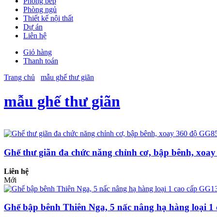
Phòng bếp
Phòng ngủ
Thiết kế nội thất
Dự án
Liên hệ
Giỏ hàng
Thanh toán
Trang chủ
mẫu ghế thư giãn
mẫu ghế thư giãn
Ghế thư giãn đa chức năng chỉnh cơ, bập bênh, xoa
Liên hệ
Mới
Ghế bập bênh Thiên Nga, 5 nấc nâng hạ hàng loại 1