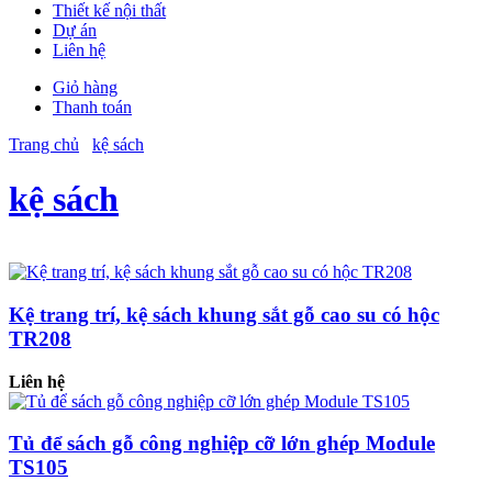
Thiết kế nội thất
Dự án
Liên hệ
Giỏ hàng
Thanh toán
Trang chủ
kệ sách
kệ sách
Kệ trang trí, kệ sách khung sắt gỗ cao su có hộc
TR208
Liên hệ
Tủ để sách gỗ công nghiệp cỡ lớn ghép Module
TS105