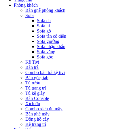
Phòng khách
Bàn ghế phòng khách
Sofa
Sofa da
Sofa nỉ
Sofa gỗ
Sofa tân cổ điển
Sofa giường
Sofa nhập khẩu
Sofa văng
Sofa góc
Kệ Tivi
Bàn trà
Combo bàn trà kệ tivi
Bàn góc, tab
Tủ rượu
Tủ trang trí
Tủ kệ giầy
Bàn Console
Xích đu
Combo xích đu mây
Bàn ghế mây
Đồng hồ cây
Kệ trang trí