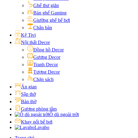
Ghế thư giãn
Bàn ghế Gaming
Giường ghế bể bơi
Chân bàn
Kệ Tivi
Nội thất Decor
Đồng hồ Decor
Gương Decor
Tranh Decor
Tượng Decor
Chặn sách
Án gian
Sập thờ
Bàn thờ
Gương phòng tắm
Ô dù ngoài trời
Khay nổi bể bơi
Lavabo
Trang chủ