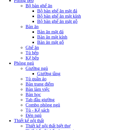
Phòng bếp
Bộ bàn ghế ăn
Bộ bàn ghế ăn mặt đá
Bộ bàn ghế ăn mặt kính
Bộ bàn ghế ăn mặt gỗ
Bàn ăn
Bàn ăn mặt đá
Bàn ăn mặt kính
Bàn ăn mặt gỗ
Ghế ăn
Tủ bếp
Kệ bếp
Phòng ngủ
Giường ngủ
Giường tầng
Tủ quần áo
Bàn trang điểm
Bàn làm việc
Bàn học
Tab đầu giường
Combo phòng ngủ
Tủ - Kệ sách
Đèn ngủ
Thiết kế nội thất
Thiết kế nội thất biệt thự