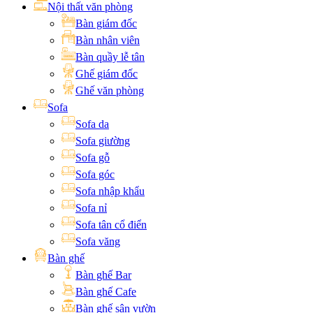
Nội thất văn phòng
Bàn giám đốc
Bàn nhân viên
Bàn quầy lễ tân
Ghế giám đốc
Ghế văn phòng
Sofa
Sofa da
Sofa giường
Sofa gỗ
Sofa góc
Sofa nhập khẩu
Sofa nỉ
Sofa tân cổ điển
Sofa văng
Bàn ghế
Bàn ghế Bar
Bàn ghế Cafe
Bàn ghế sân vườn