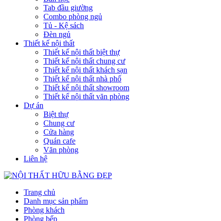
Tab đầu giường
Combo phòng ngủ
Tủ - Kệ sách
Đèn ngủ
Thiết kế nội thất
Thiết kế nội thất biệt thự
Thiết kế nội thất chung cư
Thiết kế nội thất khách sạn
Thiết kế nội thất nhà phố
Thiết kế nội thất showroom
Thiết kế nội thất văn phòng
Dự án
Biệt thự
Chung cư
Cửa hàng
Quán cafe
Văn phòng
Liên hệ
Trang chủ
Danh mục sản phẩm
Phòng khách
Phòng bếp