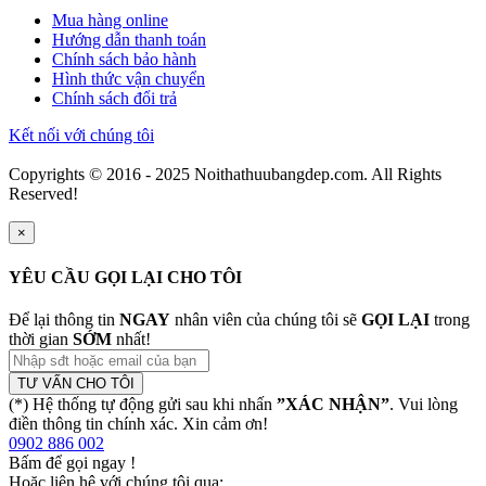
Mua hàng online
Hướng dẫn thanh toán
Chính sách bảo hành
Hình thức vận chuyển
Chính sách đổi trả
Kết nối với chúng tôi
Copyrights © 2016 - 2025 Noithathuubangdep.com. All Rights
Reserved!
×
YÊU CẦU GỌI LẠI CHO TÔI
Để lại thông tin
NGAY
nhân viên của chúng tôi sẽ
GỌI LẠI
trong
thời gian
SỚM
nhất!
TƯ VẤN CHO TÔI
(*) Hệ thống tự động gửi sau khi nhấn
”XÁC NHẬN”
. Vui lòng
điền thông tin chính xác. Xin cảm ơn!
0902 886 002
Bấm để gọi ngay
!
Hoặc liên hệ với chúng tôi qua: