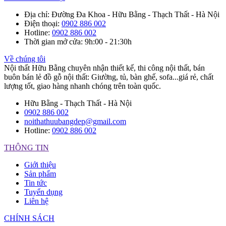
Địa chỉ
: Đường Đa Khoa - Hữu Bằng - Thạch Thất - Hà Nội
Điện thoại
:
0902 886 002
Hotline
:
0902 886 002
Thời gian mở cửa
: 9h:00 - 21:30h
Về chúng tôi
Nội thất Hữu Bằng chuyên nhận thiết kế, thi công nội thất, bán
buôn bán lẻ đồ gỗ nội thất: Giường, tủ, bàn ghế, sofa...giá rẻ, chất
lượng tốt, giao hàng nhanh chóng trên toàn quốc.
Hữu Bằng - Thạch Thất - Hà Nội
0902 886 002
noithathuubangdep@gmail.com
Hotline:
0902 886 002
THÔNG TIN
Giới thiệu
Sản phẩm
Tin tức
Tuyển dụng
Liên hệ
CHÍNH SÁCH