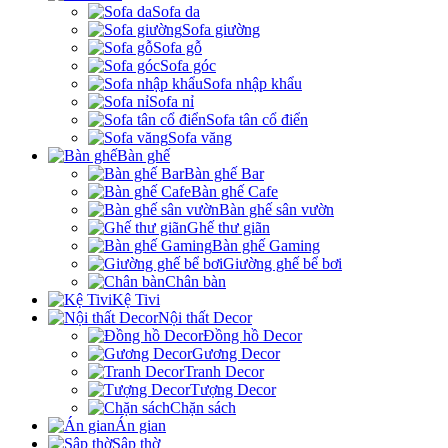
Sofa da
Sofa giường
Sofa gỗ
Sofa góc
Sofa nhập khẩu
Sofa nỉ
Sofa tân cổ điển
Sofa văng
Bàn ghế
Bàn ghế Bar
Bàn ghế Cafe
Bàn ghế sân vườn
Ghế thư giãn
Bàn ghế Gaming
Giường ghế bể bơi
Chân bàn
Kệ Tivi
Nội thất Decor
Đồng hồ Decor
Gương Decor
Tranh Decor
Tượng Decor
Chặn sách
Án gian
Sập thờ