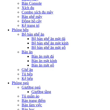
Bàn Console
Xích đu
Combo xích đu mây
Bàn ghế mây
Đồng hồ cây
Kệ trang trí
Phòng bếp
Bộ bàn ghế ăn
Bộ bàn ghế ăn mặt đá
Bộ bàn ghế ăn mặt kính
Bộ bàn ghế ăn mặt gỗ
Bàn ăn
Bàn ăn mặt đá
Bàn ăn mặt kính
Bàn ăn mặt gỗ
Ghế ăn
Tủ bếp
Kệ bếp
Phòng ngủ
Giường ngủ
Giường tầng
Tủ quần áo
Bàn trang điểm
Bàn làm việc
Bàn học