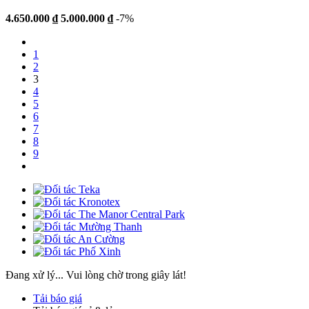
4.650.000 ₫
5.000.000 ₫
-7%
1
2
3
4
5
6
7
8
9
Đang xử lý... Vui lòng chờ trong giây lát!
Tải báo giá