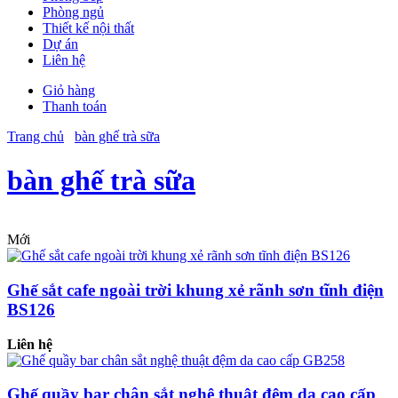
Phòng ngủ
Thiết kế nội thất
Dự án
Liên hệ
Giỏ hàng
Thanh toán
Trang chủ
bàn ghế trà sữa
bàn ghế trà sữa
Mới
Ghế sắt cafe ngoài trời khung xẻ rãnh sơn tĩnh điện
BS126
Liên hệ
Ghế quầy bar chân sắt nghệ thuật đệm da cao cấp