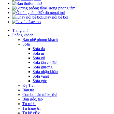
Bàn thờ
Gương phòng tắm
Ô dù ngoài trời
Khay nổi bể bơi
Lavabo
Trang chủ
Phòng khách
Bàn ghế phòng khách
Sofa
Sofa da
Sofa nỉ
Sofa gỗ
Sofa tân cổ điển
Sofa giường
Sofa nhập khẩu
Sofa văng
Sofa góc
Kệ Tivi
Bàn trà
Combo bàn trà kệ tivi
Bàn góc, tab
Tủ rượu
Tủ trang trí
Tủ kệ giầy