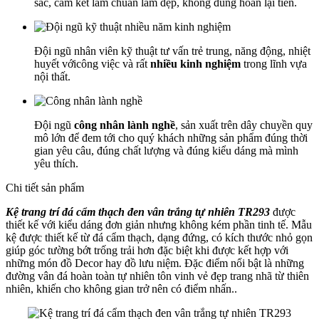
sắc, cam kết làm chuẩn làm đẹp, không đúng hoàn lại tiền.
Đội ngũ nhân viên kỹ thuật tư vấn trẻ trung, năng động, nhiệt
huyết vớicông việc và rất
nhiều kinh nghiệm
trong lĩnh vựa
nội thất.
Đội ngũ
công nhân lành nghề
, sản xuất trên dây chuyền quy
mô lớn để đem tới cho quý khách những sản phẩm đúng thời
gian yêu câu, đúng chất lượng và đúng kiểu dáng mà mình
yêu thích.
Chi tiết sản phẩm
Kệ trang trí đá cẩm thạch đen vân trắng tự nhiên TR293
được
thiết kế với kiểu dáng đơn giản nhưng không kém phần tinh tế. Mẫu
kệ được thiết kế từ đá cẩm thạch, dạng đứng, có kích thước nhỏ gọn
giúp góc tường bớt trống trải hơn đặc biệt khi được kết hợp với
những món đồ Decor hay đồ lưu niệm. Đặc điểm nổi bật là những
đường vân đá hoàn toàn tự nhiên tôn vinh vẻ đẹp trang nhã từ thiên
nhiên, khiến cho không gian trở nên có điểm nhấn..