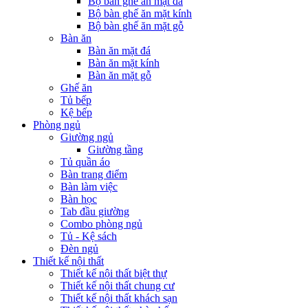
Bộ bàn ghế ăn mặt đá
Bộ bàn ghế ăn mặt kính
Bộ bàn ghế ăn mặt gỗ
Bàn ăn
Bàn ăn mặt đá
Bàn ăn mặt kính
Bàn ăn mặt gỗ
Ghế ăn
Tủ bếp
Kệ bếp
Phòng ngủ
Giường ngủ
Giường tầng
Tủ quần áo
Bàn trang điểm
Bàn làm việc
Bàn học
Tab đầu giường
Combo phòng ngủ
Tủ - Kệ sách
Đèn ngủ
Thiết kế nội thất
Thiết kế nội thất biệt thự
Thiết kế nội thất chung cư
Thiết kế nội thất khách sạn