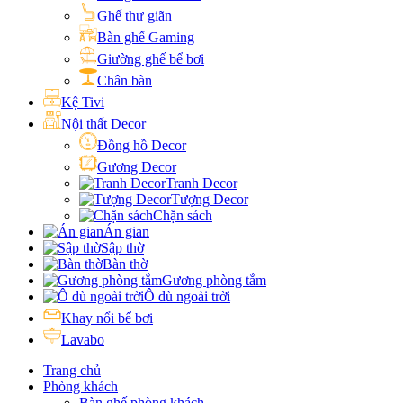
Ghế thư giãn
Bàn ghế Gaming
Giường ghế bể bơi
Chân bàn
Kệ Tivi
Nội thất Decor
Đồng hồ Decor
Gương Decor
Tranh Decor
Tượng Decor
Chặn sách
Án gian
Sập thờ
Bàn thờ
Gương phòng tắm
Ô dù ngoài trời
Khay nổi bể bơi
Lavabo
Trang chủ
Phòng khách
Bàn ghế phòng khách