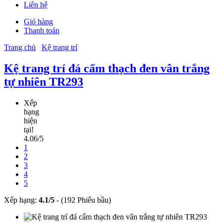
Liên hệ
Giỏ hàng
Thanh toán
Trang chủ
Kệ trang trí
Kệ trang trí đá cẩm thạch đen vân trắng
tự nhiên TR293
Xếp
hạng
hiện
tại!
4.06/5
1
2
3
4
5
Xếp hạng:
4.1
/
5
-
(192 Phiếu bầu)