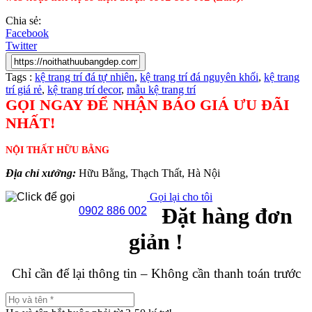
Chia sẻ:
Facebook
Twitter
Tags :
kệ trang trí đá tự nhiên
,
kệ trang trí đá nguyên khối
,
kệ trang
trí giá rẻ
,
kệ trang trí decor
,
mẫu kệ trang trí
GỌI NGAY ĐỂ NHẬN BÁO GIÁ ƯU ĐÃI
NHẤT!
NỘI THẤT HỮU BẰNG
Địa chỉ xưởng:
Hữu Bằng, Thạch Thất, Hà Nội
Gọi lại cho tôi
Đặt hàng đơn
0902 886 002
giản !
Chỉ cần để lại thông tin – Không cần thanh toán trước