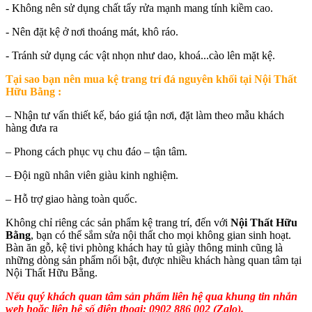
- Không nên sử dụng chất tẩy rửa mạnh mang tính kiềm cao.
- Nên đặt kệ ở nơi thoáng mát, khô ráo.
- Tránh sử dụng các vật nhọn như dao, khoá...cào lên mặt kệ.
Tại sao bạn nên mua
kệ trang trí đá nguyên khối tại Nội Thất
Hữu Bằng
:
– Nhận tư vấn thiết kế, báo giá tận nơi, đặt làm theo mẫu khách
hàng đưa ra
– Phong cách phục vụ chu đáo – tận tâm.
– Đội ngũ nhân viên giàu kinh nghiệm.
– Hỗ trợ giao hàng toàn quốc.
Không chỉ riêng các sản phẩm kệ trang trí, đến với
Nội Thất Hữu
Bằng
, bạn có thể sắm sửa nội thất cho mọi không gian sinh hoạt.
Bàn ăn gỗ, kệ tivi phòng khách hay tủ giày thông minh cũng là
những dòng sản phẩm nổi bật, được nhiều khách hàng quan tâm tại
Nội Thất Hữu Bằng.
Nếu quý khách quan tâm sản phẩm liên hệ qua khung tin nhắn
web hoặc liên hệ số điện thoại: 0902 886 002 (Zalo).