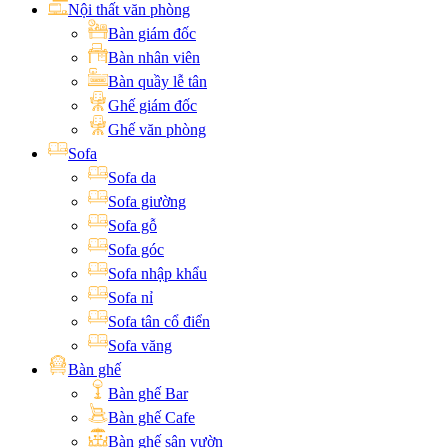
Nội thất văn phòng
Bàn giám đốc
Bàn nhân viên
Bàn quầy lễ tân
Ghế giám đốc
Ghế văn phòng
Sofa
Sofa da
Sofa giường
Sofa gỗ
Sofa góc
Sofa nhập khẩu
Sofa nỉ
Sofa tân cổ điển
Sofa văng
Bàn ghế
Bàn ghế Bar
Bàn ghế Cafe
Bàn ghế sân vườn