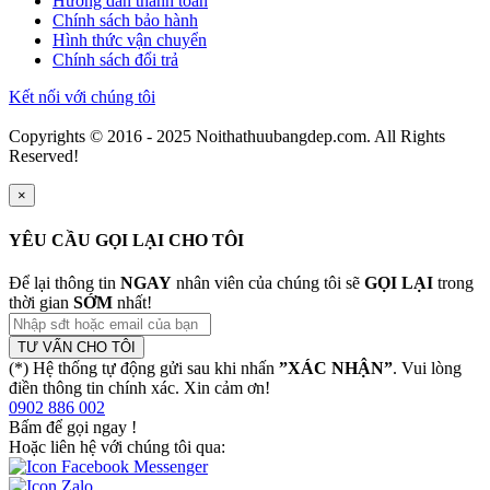
Hướng dẫn thanh toán
Chính sách bảo hành
Hình thức vận chuyển
Chính sách đổi trả
Kết nối với chúng tôi
Copyrights © 2016 - 2025 Noithathuubangdep.com. All Rights
Reserved!
×
YÊU CẦU GỌI LẠI CHO TÔI
Để lại thông tin
NGAY
nhân viên của chúng tôi sẽ
GỌI LẠI
trong
thời gian
SỚM
nhất!
TƯ VẤN CHO TÔI
(*) Hệ thống tự động gửi sau khi nhấn
”XÁC NHẬN”
. Vui lòng
điền thông tin chính xác. Xin cảm ơn!
0902 886 002
Bấm để gọi ngay
!
Hoặc liên hệ với chúng tôi qua: