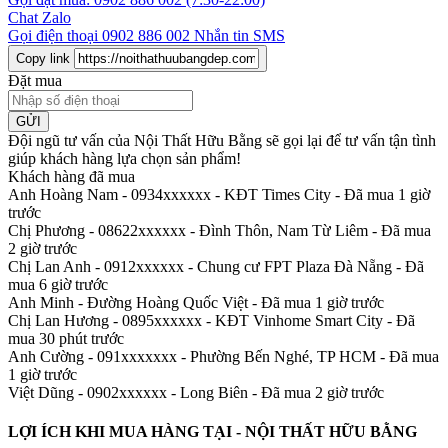
Chat Zalo
Gọi điện thoại
0902 886 002
Nhắn tin SMS
Copy link
Đặt mua
GỬI
Đội ngũ tư vấn của Nội Thất Hữu Bằng sẽ gọi lại để tư vấn tận tình
giúp khách hàng lựa chọn sản phẩm
!
Khách hàng đã mua
Anh Hoàng Nam - 0934xxxxxx
-
KĐT Times City - Đã mua 1 giờ
trước
Chị Phương - 08622xxxxxx
-
Đình Thôn, Nam Từ Liêm - Đã mua
2 giờ trước
Chị Lan Anh - 0912xxxxxx
-
Chung cư FPT Plaza Đà Nẵng - Đã
mua 6 giờ trước
Anh Minh
-
Đường Hoàng Quốc Việt - Đã mua 1 giờ trước
Chị Lan Hương - 0895xxxxxx
-
KĐT Vinhome Smart City - Đã
mua 30 phút trước
Anh Cường - 091xxxxxxx
-
Phường Bến Nghé, TP HCM - Đã mua
1 giờ trước
Việt Dũng - 0902xxxxxx
-
Long Biên - Đã mua 2 giờ trước
LỢI ÍCH KHI MUA HÀNG TẠI - NỘI THẤT HỮU BẰNG