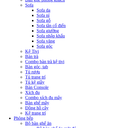
Sofa
Sofa da
Sofa nỉ
Sofa gỗ
Sofa tân cổ điển
Sofa giường
Sofa nhập khẩu
Sofa văng
Sofa góc
Kệ Tivi
Bàn trà
Combo bàn trà kệ tivi
Bàn góc, tab
Tủ rượu
Tủ trang trí
Tủ kệ giầy
Bàn Console
Xích đu
Combo xích đu mây
Bàn ghế mây
Đồng hồ cây
Kệ trang trí
Phòng bếp
Bộ bàn ghế ăn