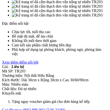
Đặc điểm nổi bật
Chịu lực tốt, tuổi thọ cao
Bề mặt đá mát, dễ lau chùi
Không lỗi mốt theo thời gian
Cam kết sản phẩm chất lượng bền đẹp
Phù hợp sử dụng tại phòng khách, phòng ngủ, phòng làm
việc
Xem thêm điểm nổi bật
Giá:
Liên hệ
Mã SP:
TR293
Thương hiệu:
Nội thất Hữu Bằng
Kích thước:
Dài 30cm x Rộng 30cm x Cao 30/60/90cm
Màu:
Nhiều màu
Chất liệu:
Đá tự nhiên
Khuyến mãi
Tặng ngay voucher giảm giá cho đơn hàng kế tiếp
Gọi đặt mua:
0902 886 002
(7:30-22:00)