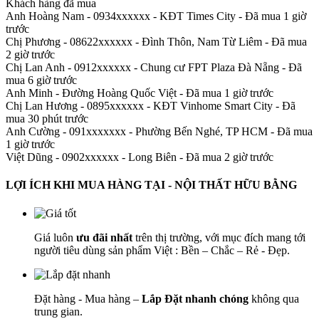
Khách hàng đã mua
Anh Hoàng Nam - 0934xxxxxx
-
KĐT Times City - Đã mua 1 giờ
trước
Chị Phương - 08622xxxxxx
-
Đình Thôn, Nam Từ Liêm - Đã mua
2 giờ trước
Chị Lan Anh - 0912xxxxxx
-
Chung cư FPT Plaza Đà Nẵng - Đã
mua 6 giờ trước
Anh Minh
-
Đường Hoàng Quốc Việt - Đã mua 1 giờ trước
Chị Lan Hương - 0895xxxxxx
-
KĐT Vinhome Smart City - Đã
mua 30 phút trước
Anh Cường - 091xxxxxxx
-
Phường Bến Nghé, TP HCM - Đã mua
1 giờ trước
Việt Dũng - 0902xxxxxx
-
Long Biên - Đã mua 2 giờ trước
LỢI ÍCH KHI MUA HÀNG TẠI - NỘI THẤT HỮU BẰNG
Giá luôn
ưu đãi nhất
trên thị trường, với mục đích mang tới
người tiêu dùng sản phẩm Việt : Bền – Chắc – Rẻ - Đẹp.
Đặt hàng - Mua hàng –
Lắp Đặt nhanh chóng
không qua
trung gian.