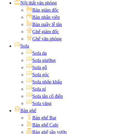
Nội thất văn phòng
Bàn giám đốc
Bàn nhân viên
Bàn quầy lễ tân
Ghế giám đốc
Ghế văn phòng
Sofa
Sofa da
Sofa giường
Sofa gỗ
Sofa góc
Sofa nhập khẩu
Sofa nỉ
Sofa tân cổ điển
Sofa văng
Bàn ghế
Bàn ghế Bar
Bàn ghế Cafe
Bàn ghế sân vườn