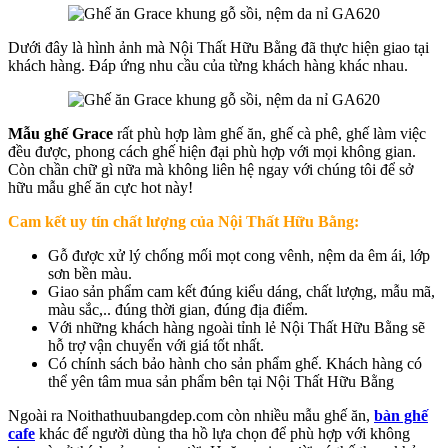
Dưới đây là hình ảnh mà Nội Thất Hữu Bằng đã thực hiện giao tại
khách hàng. Đáp ứng nhu cầu của từng khách hàng khác nhau.
Mẫu ghế Grace
rất phù hợp làm ghế ăn, ghế cà phê, ghế làm việc
đều được, phong cách ghế hiện đại phù hợp với mọi không gian.
Còn chần chữ gì nữa mà không liên hệ ngay với chúng tôi để sở
hữu mẫu ghế ăn cực hot này!
Cam kết uy tín chất lượng của Nội Thất Hữu Bằng:
Gỗ được xử lý chống mối mọt cong vênh, nệm da êm ái, lớp
sơn bền màu.
Giao sản phẩm cam kết đúng kiểu dáng, chất lượng, mẫu mã,
màu sắc,.. đúng thời gian, đúng địa điểm.
Với những khách hàng ngoài tỉnh lẻ Nội Thất Hữu Bằng sẽ
hỗ trợ vận chuyển với giá tốt nhất.
Có chính sách bảo hành cho sản phẩm ghế. Khách hàng có
thể yên tâm mua sản phẩm bên tại Nội Thất Hữu Bằng
Ngoài ra Noithathuubangdep.com còn nhiều mẫu ghế ăn,
bàn ghế
cafe
khác để người dùng tha hồ lựa chọn để phù hợp với không