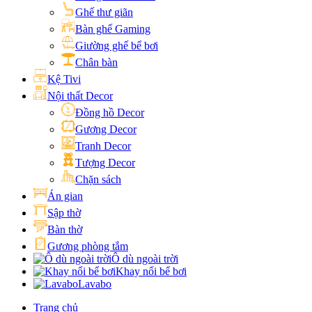
Ghế thư giãn
Bàn ghế Gaming
Giường ghế bể bơi
Chân bàn
Kệ Tivi
Nội thất Decor
Đồng hồ Decor
Gương Decor
Tranh Decor
Tượng Decor
Chặn sách
Án gian
Sập thờ
Bàn thờ
Gương phòng tắm
Ô dù ngoài trời
Khay nổi bể bơi
Lavabo
Trang chủ