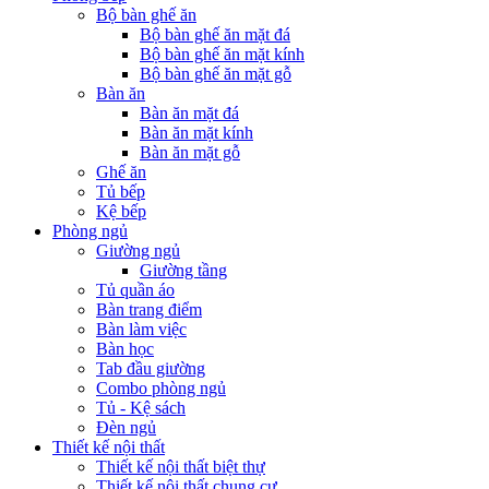
Bộ bàn ghế ăn
Bộ bàn ghế ăn mặt đá
Bộ bàn ghế ăn mặt kính
Bộ bàn ghế ăn mặt gỗ
Bàn ăn
Bàn ăn mặt đá
Bàn ăn mặt kính
Bàn ăn mặt gỗ
Ghế ăn
Tủ bếp
Kệ bếp
Phòng ngủ
Giường ngủ
Giường tầng
Tủ quần áo
Bàn trang điểm
Bàn làm việc
Bàn học
Tab đầu giường
Combo phòng ngủ
Tủ - Kệ sách
Đèn ngủ
Thiết kế nội thất
Thiết kế nội thất biệt thự
Thiết kế nội thất chung cư