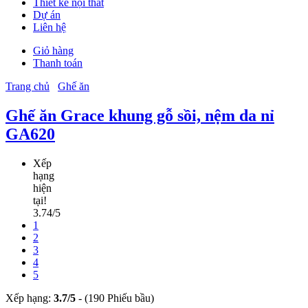
Thiết kế nội thất
Dự án
Liên hệ
Giỏ hàng
Thanh toán
Trang chủ
Ghế ăn
Ghế ăn Grace khung gỗ sồi, nệm da nỉ
GA620
Xếp
hạng
hiện
tại!
3.74/5
1
2
3
4
5
Xếp hạng:
3.7
/
5
-
(190 Phiếu bầu)