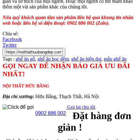
gian và sở thích của mọi người. Hoặc mọi người có thế tham khảo
thêm một vài sản phẩm khác của chúng tôi.
Nếu quý khách quan tâm sản phẩm liên hệ qua khung tin nhắn
web hoặc liên hệ số điện thoại: 0902 886 002 (Zalo).
Chia sẻ:
Facebook
Twitter
Tags :
ghế ăn gỗ
,
ghế ăn bọc đệm
,
ghế ăn hiện đại
,
mẫu ghế ăn
GỌI NGAY ĐỂ NHẬN BÁO GIÁ ƯU ĐÃI
NHẤT!
NỘI THẤT HỮU BẰNG
Địa chỉ xưởng:
Hữu Bằng, Thạch Thất, Hà Nội
Gọi lại cho tôi
Đặt hàng đơn
0902 886 002
giản !