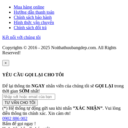
Mua hàng online
Hướng dẫn thanh toán
Chính sách bảo hành
Hình thức vận chuyển
Chính sách đổi trả
Kết nối với chúng tôi
Copyrights © 2016 - 2025 Noithathuubangdep.com. All Rights
Reserved!
×
YÊU CẦU GỌI LẠI CHO TÔI
Để lại thông tin
NGAY
nhân viên của chúng tôi sẽ
GỌI LẠI
trong
thời gian
SỚM
nhất!
TƯ VẤN CHO TÔI
(*) Hệ thống tự động gửi sau khi nhấn
”XÁC NHẬN”
. Vui lòng
điền thông tin chính xác. Xin cảm ơn!
0902 886 002
Bấm để gọi ngay
!