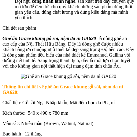
Đội ngũ
công nhân lành nghề
, sản xuất trên dây chuyền quy
mô lớn để đem tới cho quý khách những sản phẩm đúng thời
gian yêu câu, đúng chất lượng và đúng kiểu dáng mà mình
yêu thích.
Chi tiết sản phẩm
Ghế ăn Grace khung gỗ sồi, nệm da nỉ GA620
là dòng ghế ăn
cao cấp của Nội Thất Hữu Bằng. Đây là dòng ghế được nhiều
khách hàng ưa chuộng nhờ thiết kế đẹp sang trọng Độ bền cao. Đây
là dòng sản phẩm tiêu biểu của nhà thiết kế Emmanuel Gallina với
đường nét tinh tế. Sang trọng thanh lịch, đây là một lựa chọn tuyệt
vời cho không gian nội thất hiện đại mang đậm tính châu Âu.
Thông tin chi tiết về ghế ăn Grace khung gỗ sồi, nệm da nỉ
GA620:
Chất liệu: Gỗ sồi Nga Nhập khẩu, Mặt đệm bọc da PU, nỉ
Kích thước: 540 x 490 x 780 mm
Màu sắc: Nhiều màu (
Brown, Walnut, Natural)
Bảo hành : 12 tháng