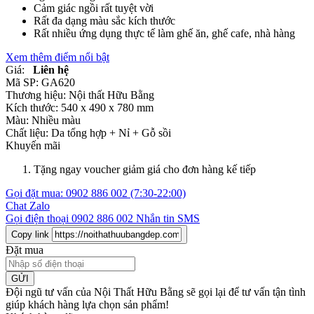
Cảm giác ngồi rất tuyệt vời
Rất đa dạng màu sắc kích thước
Rất nhiều ứng dụng thực tế làm ghế ăn, ghế cafe, nhà hàng
Xem thêm điểm nổi bật
Giá:
Liên hệ
Mã SP:
GA620
Thương hiệu:
Nội thất Hữu Bằng
Kích thước:
540 x 490 x 780 mm
Màu:
Nhiều màu
Chất liệu:
Da tổng hợp +
Nỉ +
Gỗ sồi
Khuyến mãi
Tặng ngay voucher giảm giá cho đơn hàng kế tiếp
Gọi đặt mua:
0902 886 002
(7:30-22:00)
Chat Zalo
Gọi điện thoại
0902 886 002
Nhắn tin SMS
Copy link
Đặt mua
GỬI
Đội ngũ tư vấn của Nội Thất Hữu Bằng sẽ gọi lại để tư vấn tận tình
giúp khách hàng lựa chọn sản phẩm
!