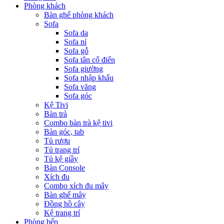
Phòng khách
Bàn ghế phòng khách
Sofa
Sofa da
Sofa nỉ
Sofa gỗ
Sofa tân cổ điển
Sofa giường
Sofa nhập khẩu
Sofa văng
Sofa góc
Kệ Tivi
Bàn trà
Combo bàn trà kệ tivi
Bàn góc, tab
Tủ rượu
Tủ trang trí
Tủ kệ giầy
Bàn Console
Xích đu
Combo xích đu mây
Bàn ghế mây
Đồng hồ cây
Kệ trang trí
Phòng bếp