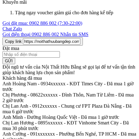
Khuyến mãi
Tặng ngay voucher giảm giá cho đơn hàng kế tiếp
Gọi đặt mua:
0902 886 002
(7:30-22:00)
Chat Zalo
Gọi điện thoại
0902 886 002
Nhắn tin SMS
Copy link
Đặt mua
GỬI
Đội ngũ tư vấn của Nội Thất Hữu Bằng sẽ gọi lại để tư vấn tận tình
giúp khách hàng lựa chọn sản phẩm
!
Khách hàng đã mua
Anh Hoàng Nam - 0934xxxxxx
-
KĐT Times City - Đã mua 1 giờ
trước
Chị Phương - 08622xxxxxx
-
Đình Thôn, Nam Từ Liêm - Đã mua
2 giờ trước
Chị Lan Anh - 0912xxxxxx
-
Chung cư FPT Plaza Đà Nẵng - Đã
mua 6 giờ trước
Anh Minh
-
Đường Hoàng Quốc Việt - Đã mua 1 giờ trước
Chị Lan Hương - 0895xxxxxx
-
KĐT Vinhome Smart City - Đã
mua 30 phút trước
Anh Cường - 091xxxxxxx
-
Phường Bến Nghé, TP HCM - Đã mua