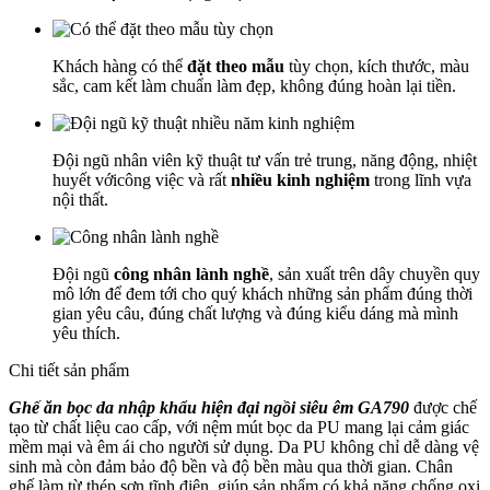
Khách hàng có thể
đặt theo mẫu
tùy chọn, kích thước, màu
sắc, cam kết làm chuẩn làm đẹp, không đúng hoàn lại tiền.
Đội ngũ nhân viên kỹ thuật tư vấn trẻ trung, năng động, nhiệt
huyết vớicông việc và rất
nhiều kinh nghiệm
trong lĩnh vựa
nội thất.
Đội ngũ
công nhân lành nghề
, sản xuất trên dây chuyền quy
mô lớn để đem tới cho quý khách những sản phẩm đúng thời
gian yêu câu, đúng chất lượng và đúng kiểu dáng mà mình
yêu thích.
Chi tiết sản phẩm
Ghế ăn bọc da nhập khẩu hiện đại ngồi siêu êm GA790
được chế
tạo từ chất liệu cao cấp, với nệm mút bọc da PU mang lại cảm giác
mềm mại và êm ái cho người sử dụng. Da PU không chỉ dễ dàng vệ
sinh mà còn đảm bảo độ bền và độ bền màu qua thời gian. Chân
ghế làm từ thép sơn tĩnh điện, giúp sản phẩm có khả năng chống oxi