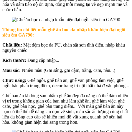
hóa và đảm bảo độ ổn định, đồng thời mang lại vẻ đẹp mạnh mẽ và
chắc chắn.
Thông tin chi tiết mẫu ghế ăn bọc da nhập khẩu hiện đại ngồi
siêu êm GA790:
Chất liệu:
Mặt đệm bọc da PU, chân sắt sơn tĩnh điện, nhập khẩu
nguyên chiếc
Kích thước:
Đang cập nhập...
Màu sắc:
Nhiều màu (Ghi sáng, ghi đậm, trắng, cam, nâu...)
Chức năng:
Ghế ngồi, ghế bàn ăn, ghế văn phòng làm việc, ghế
ngồi bàn phấn trang điểm, decor trang trí nội thất nhà ở văn phòng...
Ghế bàn ăn là dòng sản phẩm ghế ăn đẹp đa năng có thể đảm nhiều
vị trí trong không gian của bạn như làm ghế ăn, ghế làm việc, ghế
cafe, ghế bàn học, ghế bàn trang điểm... Với mẫu ghế bàn ăn này
bạn có thể thể dễ dàng lau dọn vệ sinh, màu sắc ấn tượng cùng chất
liệu da bóng cao cấp sẽ khiến mọi đồ vật xung quanh trở nên hài
hòa, không gian hiện đại sang trọng hơn.