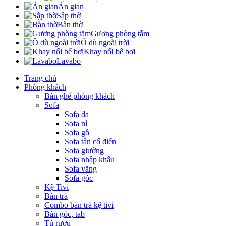
Án gian
Sập thờ
Bàn thờ
Gương phòng tắm
Ô dù ngoài trời
Khay nổi bể bơi
Lavabo
Trang chủ
Phòng khách
Bàn ghế phòng khách
Sofa
Sofa da
Sofa nỉ
Sofa gỗ
Sofa tân cổ điển
Sofa giường
Sofa nhập khẩu
Sofa văng
Sofa góc
Kệ Tivi
Bàn trà
Combo bàn trà kệ tivi
Bàn góc, tab
Tủ rượu