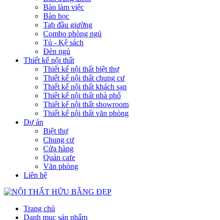
Bàn làm việc
Bàn học
Tab đầu giường
Combo phòng ngủ
Tủ - Kệ sách
Đèn ngủ
Thiết kế nội thất
Thiết kế nội thất biệt thự
Thiết kế nội thất chung cư
Thiết kế nội thất khách sạn
Thiết kế nội thất nhà phố
Thiết kế nội thất showroom
Thiết kế nội thất văn phòng
Dự án
Biệt thự
Chung cư
Cửa hàng
Quán cafe
Văn phòng
Liên hệ
Trang chủ
Danh mục sản phẩm