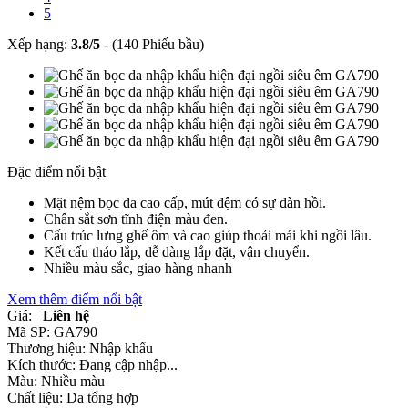
5
Xếp hạng:
3.8
/
5
-
(140 Phiếu bầu)
Đặc điểm nổi bật
Mặt nệm bọc da cao cấp, mút đệm có sự đàn hồi.
Chân sắt sơn tĩnh điện màu đen.
Cấu trúc lưng ghế ôm và cao giúp thoải mái khi ngồi lâu.
Kết cấu tháo lắp, dễ dàng lắp đặt, vận chuyển.
Nhiều màu sắc, giao hàng nhanh
Xem thêm điểm nổi bật
Giá:
Liên hệ
Mã SP:
GA790
Thương hiệu:
Nhập khẩu
Kích thước:
Đang cập nhập...
Màu:
Nhiều màu
Chất liệu:
Da tổng hợp