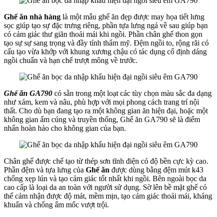
Ghế ăn nhà hàng
là một mẫu ghế ăn đẹp được may họa tiết lưng
sọc giúp tạo sự đặc trưng riêng, phần tựa lưng ngả về sau giúp bạn
có cảm giác thư giãn thoải mái khi ngồi. Phần chân ghế thon gọn
tạo sự sự sang trọng và đầy tính thẩm mỹ. Đệm ngồi to, rộng rãi có
cấu tạo vừa khớp với khung xương chậu có tác dụng cố định dáng
ngồi chuẩn và hạn chế trượt mông về trước.
Ghế ăn GA790
có sẵn trong một loạt các tùy chọn màu sắc đa dạng
như xám, kem và nâu, phù hợp với mọi phong cách trang trí nội
thất. Cho dù bạn đang tạo ra một không gian ăn hiện đại, hoặc một
không gian ấm cúng và truyền thống, Ghế ăn GA790 sẽ là điểm
nhấn hoàn hảo cho không gian của bạn.
Chân ghế được chế tạo từ thép sơn tĩnh điện có độ bền cực kỳ cao.
Phần đệm và tựa lưng của
Ghế ăn
được dùng bằng đệm mút k43
chống xẹp lún và tạo cảm giác tốt nhất khi ngồi. Bên ngoài bọc da
cao cấp là loại da an toàn với người sử dụng. Sờ lên bề mặt ghế có
thể cảm nhận được độ mát, mềm mịn, tạo cảm giác thoải mái, kháng
khuẩn và chống ẩm mốc vượt trội.