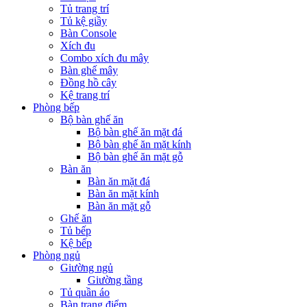
Tủ trang trí
Tủ kệ giầy
Bàn Console
Xích đu
Combo xích đu mây
Bàn ghế mây
Đồng hồ cây
Kệ trang trí
Phòng bếp
Bộ bàn ghế ăn
Bộ bàn ghế ăn mặt đá
Bộ bàn ghế ăn mặt kính
Bộ bàn ghế ăn mặt gỗ
Bàn ăn
Bàn ăn mặt đá
Bàn ăn mặt kính
Bàn ăn mặt gỗ
Ghế ăn
Tủ bếp
Kệ bếp
Phòng ngủ
Giường ngủ
Giường tầng
Tủ quần áo
Bàn trang điểm