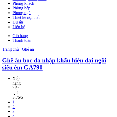
Phòng khách
Phòng bếp
Phòng ngủ
Thiết kế nội thất
Dự án
Liên hệ
Giỏ hàng
Thanh toán
Trang chủ
Ghế ăn
Ghế ăn bọc da nhập khẩu hiện đại ngồi
siêu êm GA790
Xếp
hạng
hiện
tại!
3.76/5
1
2
3
4