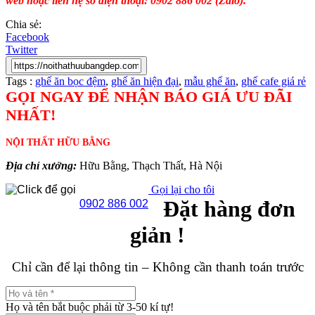
web hoặc liên hệ số điện thoại: 0902 886 002 (Zalo).
Chia sẻ:
Facebook
Twitter
Tags :
ghế ăn bọc đệm
,
ghế ăn hiện đại
,
mẫu ghế ăn
,
ghế cafe giá rẻ
GỌI NGAY ĐỂ NHẬN BÁO GIÁ ƯU ĐÃI
NHẤT!
NỘI THẤT HỮU BẰNG
Địa chỉ xưởng:
Hữu Bằng, Thạch Thất, Hà Nội
Gọi lại cho tôi
Đặt hàng đơn
0902 886 002
giản !
Chỉ cần để lại thông tin – Không cần thanh toán trước
Họ và tên bắt buộc phải từ 3-50 kí tự!