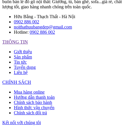
buôn bán lẻ đồ gỗ nội thất: Giường, tủ, bàn ghế, sofa...giá rẻ, chất
lượng tốt, giao hàng nhanh chóng trên toàn quốc.
Hữu Bằng - Thạch Thất - Hà Nội
0902 886 002
noithathuubangdep@gmail.com
Hotline:
0902 886 002
THÔNG TIN
Giới thiệu
Sản phẩm
Tin tức
Tuyển dụng
Liên hệ
CHÍNH SÁCH
Mua hàng online
Hướng dẫn thanh toán
Chính sách bảo hành
Hình thức vận chuyển
Chính sách đổi trả
Kết nối với chúng tôi