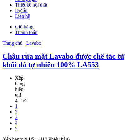
Thiết kế nội thất
Dự án
Liên hệ
Giỏ hàng
Thanh toán
Trang chủ
Lavabo
Chậu rửa mặt Lavabo được chế tác từ
khối đá tự nhiên 100% LA553
Xếp
hạng
hiện
tại!
4.15/5
1
2
3
4
5
Xếp hạng:
4.1
/
5
-
(110 Phiếu bầu)