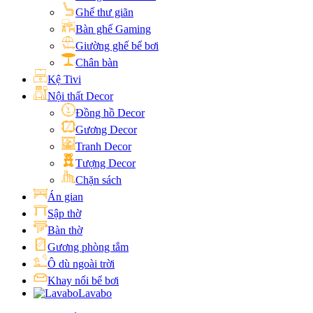
Ghế thư giãn
Bàn ghế Gaming
Giường ghế bể bơi
Chân bàn
Kệ Tivi
Nội thất Decor
Đồng hồ Decor
Gương Decor
Tranh Decor
Tượng Decor
Chặn sách
Án gian
Sập thờ
Bàn thờ
Gương phòng tắm
Ô dù ngoài trời
Khay nổi bể bơi
Lavabo