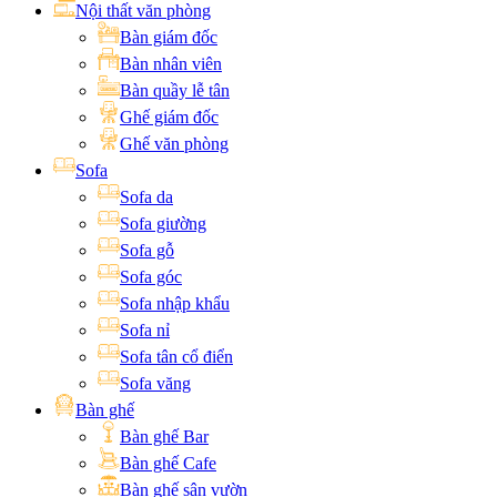
Nội thất văn phòng
Bàn giám đốc
Bàn nhân viên
Bàn quầy lễ tân
Ghế giám đốc
Ghế văn phòng
Sofa
Sofa da
Sofa giường
Sofa gỗ
Sofa góc
Sofa nhập khẩu
Sofa nỉ
Sofa tân cổ điển
Sofa văng
Bàn ghế
Bàn ghế Bar
Bàn ghế Cafe
Bàn ghế sân vườn