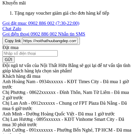
Khuyến mãi
Tặng ngay voucher giảm giá cho đơn hàng kế tiếp
Gọi đặt mua:
0902 886 002
(7:30-22:00)
Chat Zalo
Gọi điện thoại
0902 886 002
Nhắn tin SMS
Copy link
Đặt mua
GỬI
Đội ngũ tư vấn của Nội Thất Hữu Bằng sẽ gọi lại để tư vấn tận tình
giúp khách hàng lựa chọn sản phẩm
!
Khách hàng đã mua
Anh Hoàng Nam - 0934xxxxxx
-
KĐT Times City - Đã mua 1 giờ
trước
Chị Phương - 08622xxxxxx
-
Đình Thôn, Nam Từ Liêm - Đã mua
2 giờ trước
Chị Lan Anh - 0912xxxxxx
-
Chung cư FPT Plaza Đà Nẵng - Đã
mua 6 giờ trước
Anh Minh
-
Đường Hoàng Quốc Việt - Đã mua 1 giờ trước
Chị Lan Hương - 0895xxxxxx
-
KĐT Vinhome Smart City - Đã
mua 30 phút trước
Anh Cường - 091xxxxxxx
-
Phường Bến Nghé, TP HCM - Đã mua