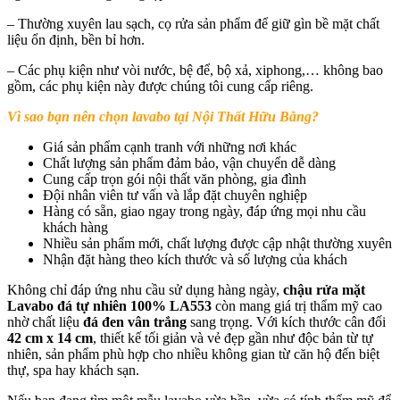
– Thường xuyên lau sạch, cọ rửa sản phẩm để giữ gìn bề mặt chất
liệu ổn định, bền bỉ hơn.
– Các phụ kiện như vòi nước, bệ để, bộ xả, xiphong,… không bao
gồm, các phụ kiện này được chúng tôi cung cấp riêng.
Vì sao bạn nên chọn lavabo tại Nội Thất Hữu Bằng?
Giá sản phẩm cạnh tranh với những nơi khác
Chất lượng sản phẩm đảm bảo, vận chuyển dễ dàng
Cung cấp trọn gói nội thất văn phòng, gia đình
Đội nhân viên tư vấn và lắp đặt chuyên nghiệp
Hàng có sẵn, giao ngay trong ngày, đáp ứng mọi nhu cầu
khách hàng
Nhiều sản phẩm mới, chất lượng được cập nhật thường xuyên
Nhận đặt hàng theo kích thước và số lượng của khách
Không chỉ đáp ứng nhu cầu sử dụng hàng ngày,
chậu rửa mặt
Lavabo đá tự nhiên 100% LA553
còn mang giá trị thẩm mỹ cao
nhờ chất liệu
đá đen vân trắng
sang trọng. Với kích thước cân đối
42 cm x 14 cm
, thiết kế tối giản và vẻ đẹp gần như độc bản từ tự
nhiên, sản phẩm phù hợp cho nhiều không gian từ căn hộ đến biệt
thự, spa hay khách sạn.