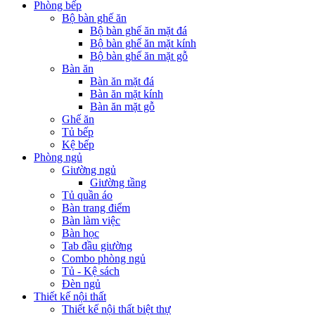
Phòng bếp
Bộ bàn ghế ăn
Bộ bàn ghế ăn mặt đá
Bộ bàn ghế ăn mặt kính
Bộ bàn ghế ăn mặt gỗ
Bàn ăn
Bàn ăn mặt đá
Bàn ăn mặt kính
Bàn ăn mặt gỗ
Ghế ăn
Tủ bếp
Kệ bếp
Phòng ngủ
Giường ngủ
Giường tầng
Tủ quần áo
Bàn trang điểm
Bàn làm việc
Bàn học
Tab đầu giường
Combo phòng ngủ
Tủ - Kệ sách
Đèn ngủ
Thiết kế nội thất
Thiết kế nội thất biệt thự