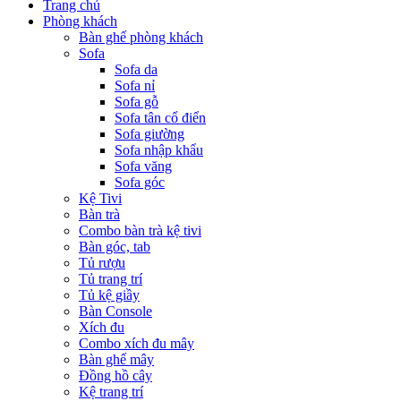
Trang chủ
Phòng khách
Bàn ghế phòng khách
Sofa
Sofa da
Sofa nỉ
Sofa gỗ
Sofa tân cổ điển
Sofa giường
Sofa nhập khẩu
Sofa văng
Sofa góc
Kệ Tivi
Bàn trà
Combo bàn trà kệ tivi
Bàn góc, tab
Tủ rượu
Tủ trang trí
Tủ kệ giầy
Bàn Console
Xích đu
Combo xích đu mây
Bàn ghế mây
Đồng hồ cây
Kệ trang trí