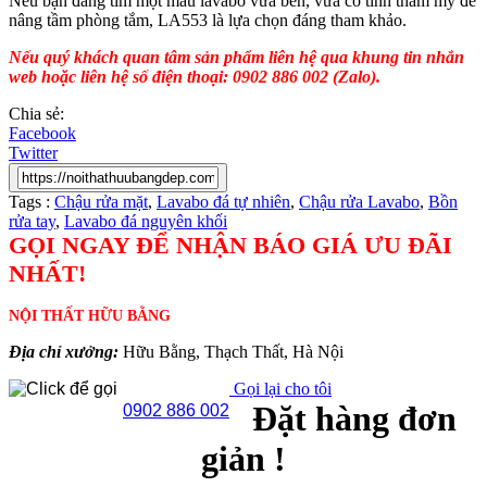
Nếu bạn đang tìm một mẫu lavabo vừa bền, vừa có tính thẩm mỹ để
nâng tầm phòng tắm, LA553 là lựa chọn đáng tham khảo.
Nếu quý khách quan tâm sản phẩm liên hệ qua khung tin nhắn
web hoặc liên hệ số điện thoại: 0902 886 002 (Zalo).
Chia sẻ:
Facebook
Twitter
Tags :
Chậu rửa mặt
,
Lavabo đá tự nhiên
,
Chậu rửa Lavabo
,
Bồn
rửa tay
,
Lavabo đá nguyên khối
GỌI NGAY ĐỂ NHẬN BÁO GIÁ ƯU ĐÃI
NHẤT!
NỘI THẤT HỮU BẰNG
Địa chỉ xưởng:
Hữu Bằng, Thạch Thất, Hà Nội
Gọi lại cho tôi
Đặt hàng đơn
0902 886 002
giản !