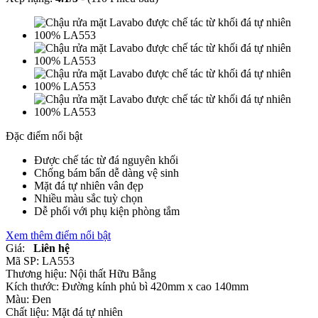
Đặc điểm nổi bật
Được chế tác từ đá nguyên khối
Chống bám bẩn dễ dàng vệ sinh
Mặt đá tự nhiên vân đẹp
Nhiều màu sắc tuỳ chọn
Dễ phối với phụ kiện phòng tắm
Xem thêm điểm nổi bật
Giá:
Liên hệ
Mã SP:
LA553
Thương hiệu:
Nội thất Hữu Bằng
Kích thước:
Ðường kính phủ bì 420mm x cao 140mm
Màu:
Đen
Chất liệu:
Mặt đá tự nhiên