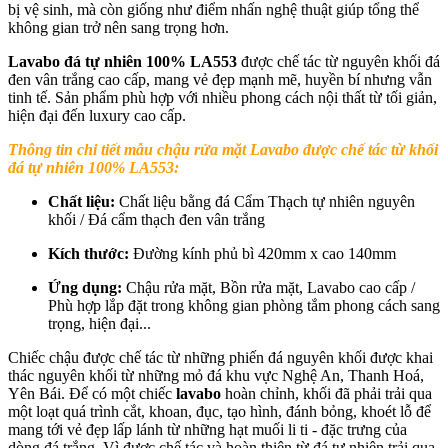
bị vệ sinh, mà còn giống như điểm nhấn nghệ thuật giúp tổng thể
không gian trở nên sang trọng hơn.
Lavabo đá tự nhiên 100% LA553
được chế tác từ nguyên khối đá
đen vân trắng cao cấp, mang vẻ đẹp mạnh mẽ, huyền bí nhưng vẫn
tinh tế. Sản phẩm phù hợp với nhiều phong cách nội thất từ tối giản,
hiện đại đến luxury cao cấp.
Thông tin chi tiết mẫu chậu rửa mặt Lavabo được chế tác từ khối
đá tự nhiên 100% LA553:
Chất liệu:
Chất liệu bằng đá Cẩm Thạch tự nhiên nguyên
khối / Đá cẩm thạch đen vân trắng
Kích thước:
Ðường kính phủ bì 420mm x cao 140mm
Ứng dụng:
Chậu rửa mặt, Bồn rửa mặt, Lavabo cao cấp /
Phù hợp lắp đặt trong không gian phòng tắm phong cách sang
trọng, hiện đại...
Chiếc chậu được chế tác từ những phiến đá nguyên khối được khai
thác nguyên khối từ những mỏ đá khu vực Nghệ An, Thanh Hoá,
Yên Bái. Để có một chiếc
lavabo
hoàn chỉnh, khối đã phải trải qua
một loạt quá trình cắt, khoan, đục, tạo hình, đánh bỏng, khoét lỗ để
mang tới vẻ đẹp lấp lánh từ những hạt muối li ti - đặc trưng của
dòng đá trắng. Vì được chế tác và hoàn thiện từ đá tự nhiên trải qua