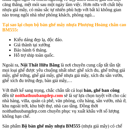
căng thẳng, mệt mỏi sau một ngày làm việc. Hơn nữa với chất liệu
nhựa giả mây, có màu sắc tự nhiên phù hợp với bất kì không gian
nào trong ngôi nhà như phòng khách, phòng ngủ...
Tại sao lại chọn b
ộ bàn ghế mây nhựa Phượng Hoàng chân cao
BM555
:
Kiểu dáng đẹp lạ, độc đáo.
Giá thành tại xưởng
Bảo hành 6 tháng.
Hỗ trợ ship toàn quốc.
Ngoài ra,
Nội Thất Hữu Bằng
là nơi chuyên cung cấp tất tần tật
mọi loại ghế được yêu chuộng nhất như: ghế xích đu, ghế trứng giả
mây, ghế trứng, ghế giả mây, ghế nhựa giả mây, xích đu sân vườn,
ghế xích đu trứng đẹp, bàn giả mây,…
Với thiết kế sang trọng, chắc chắn tất cả loại
bàn, ghế ban công
đến từ
noithathuubangdep.com
sẽ là sự lựa chọn tuyệt vời cho các
nhà hàng, villa, quán cà phê, văn phòng, cửa hàng, sân vườn, nhà ở,
khu ngoài trời, khu biệt thự, nhà cao tầng. Đồng thời
noithathuubangdep.com chuyên phục vụ xuất khẩu với số lượng
không hạn chế.
Sản phẩm
Bộ bàn ghế mây nhựa BM555
(nhựa giả mây) có chế