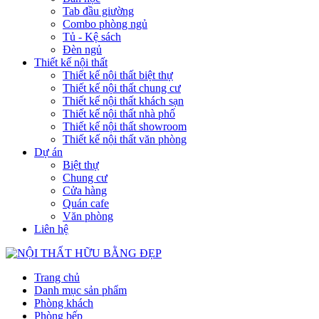
Tab đầu giường
Combo phòng ngủ
Tủ - Kệ sách
Đèn ngủ
Thiết kế nội thất
Thiết kế nội thất biệt thự
Thiết kế nội thất chung cư
Thiết kế nội thất khách sạn
Thiết kế nội thất nhà phố
Thiết kế nội thất showroom
Thiết kế nội thất văn phòng
Dự án
Biệt thự
Chung cư
Cửa hàng
Quán cafe
Văn phòng
Liên hệ
Trang chủ
Danh mục sản phẩm
Phòng khách
Phòng bếp