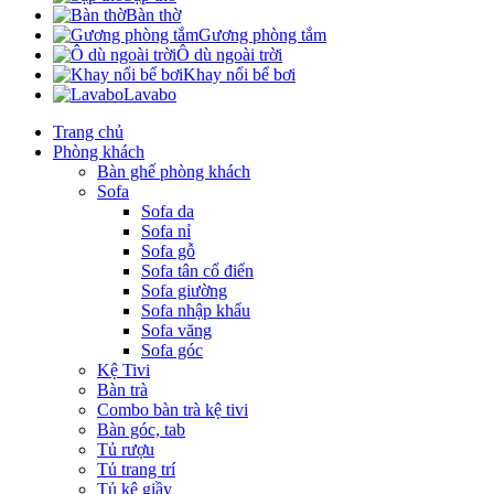
Bàn thờ
Gương phòng tắm
Ô dù ngoài trời
Khay nổi bể bơi
Lavabo
Trang chủ
Phòng khách
Bàn ghế phòng khách
Sofa
Sofa da
Sofa nỉ
Sofa gỗ
Sofa tân cổ điển
Sofa giường
Sofa nhập khẩu
Sofa văng
Sofa góc
Kệ Tivi
Bàn trà
Combo bàn trà kệ tivi
Bàn góc, tab
Tủ rượu
Tủ trang trí
Tủ kệ giầy