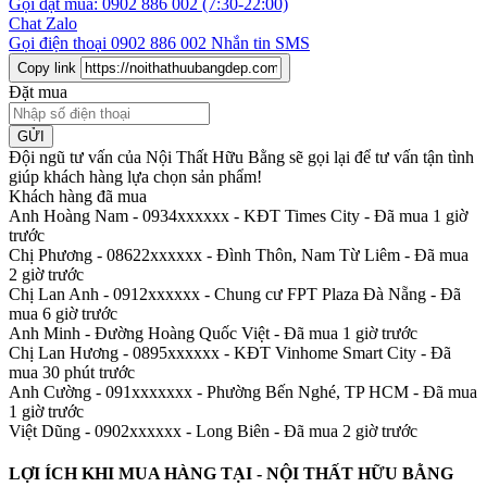
Gọi đặt mua:
0902 886 002
(7:30-22:00)
Chat Zalo
Gọi điện thoại
0902 886 002
Nhắn tin SMS
Copy link
Đặt mua
GỬI
Đội ngũ tư vấn của Nội Thất Hữu Bằng sẽ gọi lại để tư vấn tận tình
giúp khách hàng lựa chọn sản phẩm
!
Khách hàng đã mua
Anh Hoàng Nam - 0934xxxxxx
-
KĐT Times City - Đã mua 1 giờ
trước
Chị Phương - 08622xxxxxx
-
Đình Thôn, Nam Từ Liêm - Đã mua
2 giờ trước
Chị Lan Anh - 0912xxxxxx
-
Chung cư FPT Plaza Đà Nẵng - Đã
mua 6 giờ trước
Anh Minh
-
Đường Hoàng Quốc Việt - Đã mua 1 giờ trước
Chị Lan Hương - 0895xxxxxx
-
KĐT Vinhome Smart City - Đã
mua 30 phút trước
Anh Cường - 091xxxxxxx
-
Phường Bến Nghé, TP HCM - Đã mua
1 giờ trước
Việt Dũng - 0902xxxxxx
-
Long Biên - Đã mua 2 giờ trước
LỢI ÍCH KHI MUA HÀNG TẠI - NỘI THẤT HỮU BẰNG