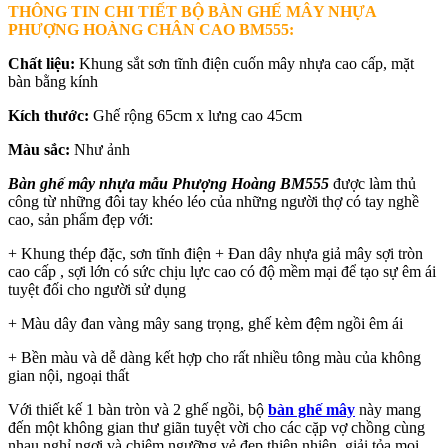
THÔNG TIN CHI TIẾT BỘ BÀN GHẾ MÂY NHỰA
PHƯỢNG HOÀNG CHÂN CAO BM555
:
Chất liệu:
Khung sắt sơn tĩnh điện cuốn mây nhựa cao cấp, mặt
bàn bằng kính
Kích thước:
Ghế rộng 65cm x lưng cao 45cm
Màu sắc:
Như ảnh
Bàn ghế mây nhựa mẫu Phượng Hoàng BM555
được làm thủ
công từ những đôi tay khéo léo của những người thợ có tay nghề
cao, sản phẩm đẹp với:
+ Khung thép đặc, sơn tĩnh điện + Đan dây nhựa giả mây sợi tròn
cao cấp , sợi lớn có sức chịu lực cao có độ mềm mại để tạo sự êm ái
tuyệt đối cho người sử dụng
+ Màu dây đan vàng mây sang trọng, ghế kèm đệm ngồi êm ái
+ Bền màu và dễ dàng kết hợp cho rất nhiều tông màu của không
gian nội, ngoại thất
Với thiết kế 1 bàn tròn và 2 ghế ngồi, bộ
bàn ghế mây
này mang
đến một không gian thư giãn tuyệt vời cho các cặp vợ chồng cùng
nhau nghỉ ngơi và chiêm ngưỡng vẻ đẹp thiên nhiên, giải tỏa mọi