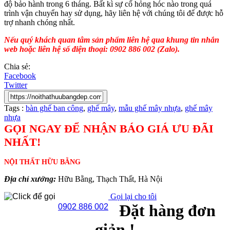
độ bảo hành trong 6 tháng. Bất kì sự cố hỏng hóc nào trong quá
trình vận chuyển hay sử dụng, hãy liên hệ với chúng tôi để được hỗ
trợ nhanh chóng nhất.
Nếu quý khách quan tâm sản phẩm liên hệ qua khung tin nhắn
web hoặc liên hệ số điện thoại: 0902 886 002 (Zalo).
Chia sẻ:
Facebook
Twitter
Tags :
bàn ghế ban công
,
ghế mây
,
mẫu ghế mây nhựa
,
ghế mây
nhựa
GỌI NGAY ĐỂ NHẬN BÁO GIÁ ƯU ĐÃI
NHẤT!
NỘI THẤT HỮU BẰNG
Địa chỉ xưởng:
Hữu Bằng, Thạch Thất, Hà Nội
Gọi lại cho tôi
Đặt hàng đơn
0902 886 002
giản !