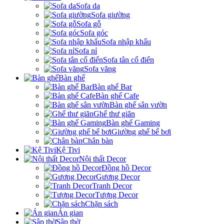
Sofa da
Sofa giường
Sofa gỗ
Sofa góc
Sofa nhập khẩu
Sofa nỉ
Sofa tân cổ điển
Sofa văng
Bàn ghế
Bàn ghế Bar
Bàn ghế Cafe
Bàn ghế sân vườn
Ghế thư giãn
Bàn ghế Gaming
Giường ghế bể bơi
Chân bàn
Kệ Tivi
Nội thất Decor
Đồng hồ Decor
Gương Decor
Tranh Decor
Tượng Decor
Chặn sách
Án gian
Sập thờ