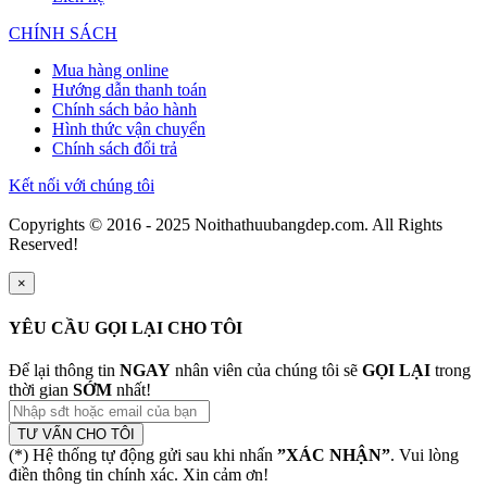
CHÍNH SÁCH
Mua hàng online
Hướng dẫn thanh toán
Chính sách bảo hành
Hình thức vận chuyển
Chính sách đổi trả
Kết nối với chúng tôi
Copyrights © 2016 - 2025 Noithathuubangdep.com. All Rights
Reserved!
×
YÊU CẦU GỌI LẠI CHO TÔI
Để lại thông tin
NGAY
nhân viên của chúng tôi sẽ
GỌI LẠI
trong
thời gian
SỚM
nhất!
TƯ VẤN CHO TÔI
(*) Hệ thống tự động gửi sau khi nhấn
”XÁC NHẬN”
. Vui lòng
điền thông tin chính xác. Xin cảm ơn!