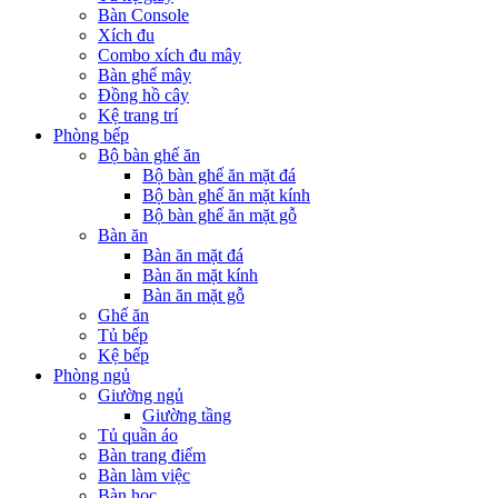
Bàn Console
Xích đu
Combo xích đu mây
Bàn ghế mây
Đồng hồ cây
Kệ trang trí
Phòng bếp
Bộ bàn ghế ăn
Bộ bàn ghế ăn mặt đá
Bộ bàn ghế ăn mặt kính
Bộ bàn ghế ăn mặt gỗ
Bàn ăn
Bàn ăn mặt đá
Bàn ăn mặt kính
Bàn ăn mặt gỗ
Ghế ăn
Tủ bếp
Kệ bếp
Phòng ngủ
Giường ngủ
Giường tầng
Tủ quần áo
Bàn trang điểm
Bàn làm việc
Bàn học