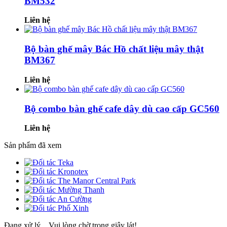
BM532
Liên hệ
Bộ bàn ghế mây Bác Hồ chất liệu mây thật
BM367
Liên hệ
Bộ combo bàn ghế cafe dây dù cao cấp GC560
Liên hệ
Sản phẩm đã xem
Đang xử lý... Vui lòng chờ trong giây lát!