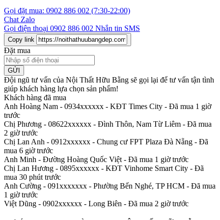
Gọi đặt mua:
0902 886 002
(7:30-22:00)
Chat Zalo
Gọi điện thoại
0902 886 002
Nhắn tin SMS
Copy link
Đặt mua
GỬI
Đội ngũ tư vấn của Nội Thất Hữu Bằng sẽ gọi lại để tư vấn tận tình
giúp khách hàng lựa chọn sản phẩm
!
Khách hàng đã mua
Anh Hoàng Nam - 0934xxxxxx
-
KĐT Times City - Đã mua 1 giờ
trước
Chị Phương - 08622xxxxxx
-
Đình Thôn, Nam Từ Liêm - Đã mua
2 giờ trước
Chị Lan Anh - 0912xxxxxx
-
Chung cư FPT Plaza Đà Nẵng - Đã
mua 6 giờ trước
Anh Minh
-
Đường Hoàng Quốc Việt - Đã mua 1 giờ trước
Chị Lan Hương - 0895xxxxxx
-
KĐT Vinhome Smart City - Đã
mua 30 phút trước
Anh Cường - 091xxxxxxx
-
Phường Bến Nghé, TP HCM - Đã mua
1 giờ trước
Việt Dũng - 0902xxxxxx
-
Long Biên - Đã mua 2 giờ trước