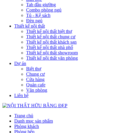
Tab đầu giường
Combo phòng ngủ
Tủ - Kệ sách
Đèn ngủ
Thiết kế nội thất
Thiết kế nội thất biệt thự
Thiết kế nội thất chung cư
Thiết kế nội thất khách sạn
Thiết kế nội thất nhà phố
Thiết kế nội thất showroom
Thiết kế nội thất văn phòng
Dự án
Biệt thự
Chung cư
Cửa hàng
Quán cafe
Văn phòng
Liên hệ
Trang chủ
Danh mục sản phẩm
Phòng khách
Phòng bếp