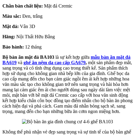
Chân bàn chất liệu:
Mặt đá Cremic
Màu sắc:
Đen, trắng
Mặt đá:
Vân 3D
Hãng:
Nội Thất Hữu Bằng
Bảo hành:
12 tháng
Bộ bàn ăn mặt đá BA103
là sự kết hợp giữa
mẫu bàn ăn mặt đá
BA619
và
ghế ăn nệm da cao cấp GA679
,
một sản phẩm đẹp mắt,
sang trọng và có tính ứng dụng cao trong thiết kế. Sản phẩm thích
hợp sử dụng cho không gian nhà bếp lớn của gia đình. Ghế bọc da
cao cấp mang đến cho bạn cảm giác ngồi êm ái kết hợp những hoa
văn màu sắc tạo cho không gian trở nên sang trọng và hài hòa hơn
mang lại cảm giác êm ái cho người dùng sau ngày dài làm việc mệt
mỏi, mặt bàn với bề mặt đá Cremic cao cấp với hoa văn sinh động
kết hợp kiểu chân côn bọc đồng tạo điểm nhấn cho bộ bàn ăn phong
cách hiện đại và phá cách. Gam màu đá nhẵn bóng sạch sẽ, sang
trọng, mang đến cho bạn những bữa ăn cơm ngon miệng hơn.
Không thể phủ nhận vẻ đẹp sang trọng và sự tinh tế của bộ bàn ghế