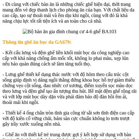
- Đi cùng với chiếc bàn ăn là những chiếc ghế hiện đại, thời trang
mang đến vẻ đẹp thanh lịch cho phòng ăn của bạn. Với chất liệu da
cao cấp, tạo sự thoải mái và êm dịu khi ngồi, cùng với đó là khả
năng chịu lực tốt rất tiện ích và an toàn cho cả nhà.
Thông tin ghế ăn bọc da GA679:
- Kết cấu lưng và đệm ghế liền khối mút bọc da công nghiệp cao
cấp với khả năng chống ẩm mốc tốt, không lo phai màu, xẹp lún
nếu bảo quản đúng cách sẽ làm tăng tuổi thọ.
- Lưng ghế thiết kế dạng thác nước với độ hõm theo cấu trúc cột
sống giúp định vị dáng ngồi thẳng đứng khoa học hỗ trợ giảm thiểu
chứng vẹo cột sống, đau nhức cơ xương, điểm xuyến sọc màu dọc
theo lưng và đệm ghế tạo ấn tượng thu hút. Bề mặt đệm ghế rộng rãi
và với lớp mút bọc dày dặn vừa phải đảm bảo độ đàn hồi êm ái,
thoải mái khi ngồi.
- Thiết kế 4 ống chân tròn tĩnh gia công từ sắt sơn tĩnh điện cao cấp
với độ kiên cố vững chãi, bám sàn cực chuẩn không lo trơn trượt
gây trầy xước xuống nền nhà.
- Ghế ăn với thiết kế trẻ trung được gợi ý kết hợp sử dụng với bàn