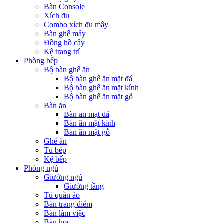
Bàn Console
Xích đu
Combo xích đu mây
Bàn ghế mây
Đồng hồ cây
Kệ trang trí
Phòng bếp
Bộ bàn ghế ăn
Bộ bàn ghế ăn mặt đá
Bộ bàn ghế ăn mặt kính
Bộ bàn ghế ăn mặt gỗ
Bàn ăn
Bàn ăn mặt đá
Bàn ăn mặt kính
Bàn ăn mặt gỗ
Ghế ăn
Tủ bếp
Kệ bếp
Phòng ngủ
Giường ngủ
Giường tầng
Tủ quần áo
Bàn trang điểm
Bàn làm việc
Bàn học