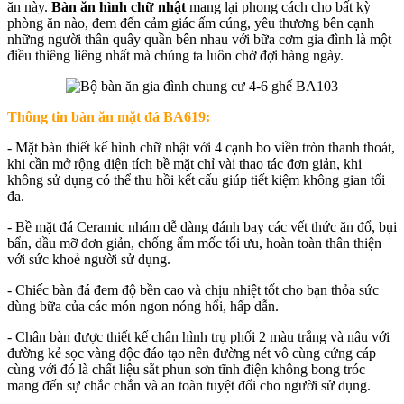
ăn này.
Bàn ăn hình chữ nhật
mang lại phong cách cho bất kỳ
phòng ăn nào, đem đến cảm giác ấm cúng, yêu thương bên cạnh
những người thân quây quần bên nhau với bữa cơm gia đình là một
điều thiêng liêng nhất mà chúng ta luôn chờ đợi hàng ngày.
Thông tin bàn ăn mặt đá BA619:
- Mặt bàn thiết kế hình chữ nhật với 4 cạnh bo viền tròn thanh thoát,
khi cần mở rộng diện tích bề mặt chỉ vài thao tác đơn giản, khi
không sử dụng có thể thu hồi kết cấu giúp tiết kiệm không gian tối
đa.
- Bề mặt đá Ceramic nhám dễ dàng đánh bay các vết thức ăn đổ, bụi
bẩn, dầu mỡ đơn giản, chống ẩm mốc tối ưu, hoàn toàn thân thiện
với sức khoẻ người sử dụng.
- Chiếc bàn đá đem độ bền cao và chịu nhiệt tốt cho bạn thỏa sức
dùng bữa của các món ngon nóng hổi, hấp dẫn.
- Chân bàn được thiết kế chân hình trụ phối 2 màu trắng và nâu với
đường kẻ sọc vàng độc đáo tạo nên đường nét vô cùng cứng cáp
cùng với đó là chất liệu sắt phun sơn tĩnh điện không bong tróc
mang đến sự chắc chắn và an toàn tuyệt đối cho người sử dụng.