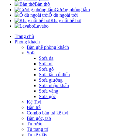
Bàn thờ
Gương phòng tắm
Ô dù ngoài trời
Khay nổi bể bơi
Lavabo
Trang chủ
Phòng khách
Bàn ghế phòng khách
Sofa
Sofa da
Sofa nỉ
Sofa gỗ
Sofa tân cổ điển
Sofa giường
Sofa nhập khẩu
Sofa văng
Sofa góc
Kệ Tivi
Bàn trà
Combo bàn trà kệ tivi
Bàn góc, tab
Tủ rượu
Tủ trang trí
Tủ kệ giầy