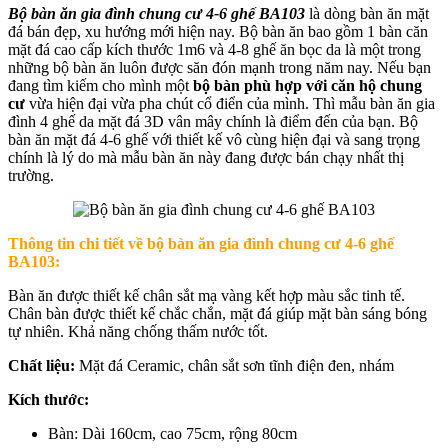
Bộ bàn ăn gia đình chung cư 4-6 ghế BA103
là dòng bàn ăn mặt
đá bán đẹp, xu hướng mới hiện nay. Bộ bàn ăn bao gồm 1 bàn căn
mặt đá cao cấp kích thước 1m6 và 4-8 ghế ăn bọc da là một trong
những bộ bàn ăn luôn được săn đón mạnh trong năm nay. Nếu bạn
đang tìm kiếm cho mình một
bộ bàn phù hợp với căn hộ chung
cư
vừa hiện đại vừa pha chút cổ điển của mình. Thì mẫu bàn ăn gia
đình 4 ghế da mặt đá 3D vân mây chính là điểm đến của bạn. Bộ
bàn ăn mặt đá 4-6 ghế với thiết kế vô cùng hiện đại và sang trọng
chính là lý do mà mẫu bàn ăn này đang được bán chạy nhất thị
trường.
Thông tin chi tiết về b
ộ bàn ăn gia đình chung cư 4-6 ghế
BA103:
Bàn ăn được thiết kế chân sắt mạ vàng kết hợp màu sắc tinh tế.
Chân bàn được thiết kế chắc chắn, mặt đá giúp mặt bàn sáng bóng
tự nhiên. Khả năng chống thấm nước tốt.
Chất liệu:
Mặt đá Ceramic, chân sắt sơn tĩnh điện đen, nhám
Kích thước:
Bàn: Dài 160cm, cao 75cm, rộng 80cm