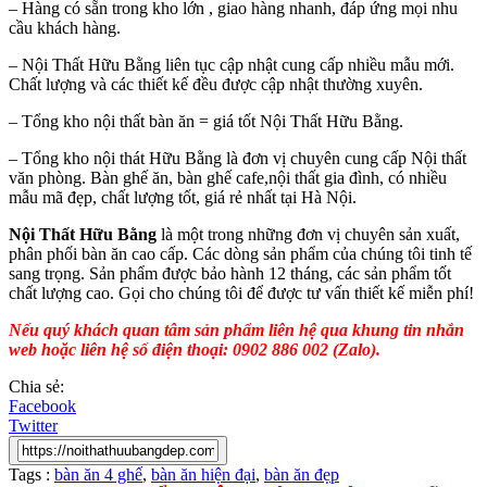
– Hàng có sẵn trong kho lớn , giao hàng nhanh, đáp ứng mọi nhu
cầu khách hàng.
– Nội Thất Hữu Bằng liên tục cập nhật cung cấp nhiều mẫu mới.
Chất lượng và các thiết kế đều được cập nhật thường xuyên.
– Tổng kho nội thất bàn ăn = giá tốt Nội Thất Hữu Bằng.
– Tổng kho nội thát Hữu Bằng là đơn vị chuyên cung cấp Nội thất
văn phòng. Bàn ghế ăn, bàn ghế cafe,nội thất gia đình, có nhiều
mẫu mã đẹp, chất lượng tốt, giá rẻ nhất tại Hà Nội.
Nội Thất Hữu Bằng
là một trong những đơn vị chuyên sản xuất,
phân phối bàn ăn cao cấp. Các dòng sản phẩm của chúng tôi tinh tế
sang trọng. Sản phẩm được bảo hành 12 tháng, các sản phẩm tốt
chất lượng cao. Gọi cho chúng tôi để được tư vấn thiết kế miễn phí!
Nếu quý khách quan tâm sản phẩm liên hệ qua khung tin nhắn
web hoặc liên hệ số điện thoại: 0902 886 002 (Zalo).
Chia sẻ:
Facebook
Twitter
Tags :
bàn ăn 4 ghế
,
bàn ăn hiện đại
,
bàn ăn đẹp