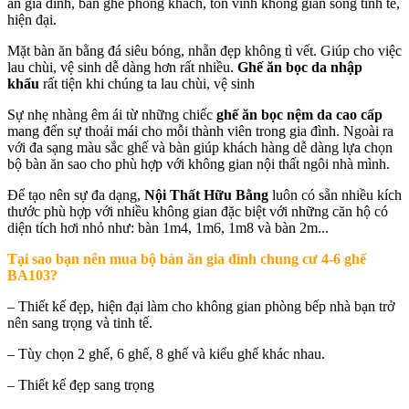
ăn gia đình, bàn ghế phòng khách, tôn vinh không gian sống tinh tế,
hiện đại.
Mặt bàn ăn bằng đá siêu bóng, nhẵn đẹp không tì vết. Giúp cho việc
lau chùi, vệ sinh dễ dàng hơn rất nhiều.
Ghế ăn bọc da nhập
khẩu
rất tiện khi chúng ta lau chùi, vệ sinh
Sự nhẹ nhàng êm ái từ những chiếc
ghế ăn bọc nệm da cao cấp
mang đến sự thoải mái cho mỗi thành viên trong gia đình. Ngoài ra
với đa sạng màu sắc ghế và bàn giúp khách hàng dễ dàng lựa chọn
bộ bàn ăn sao cho phù hợp với không gian nội thất ngôi nhà mình.
Để tạo nên sự đa dạng,
Nội Thất Hữu Bằng
luôn có sẵn nhiều kích
thước phù hợp với nhiều không gian đặc biệt với những căn hộ có
diện tích hơi nhỏ như: bàn 1m4, 1m6, 1m8 và bàn 2m...
Tại sao bạn nên mua
bộ bàn ăn gia đình chung cư 4-6 ghế
BA103
?
– Thiết kế đẹp, hiện đại làm cho không gian phòng bếp nhà bạn trở
nên sang trọng và tinh tế.
– Tùy chọn 2 ghế, 6 ghế, 8 ghế và kiểu ghế khác nhau.
– Thiết kế đẹp sang trọng