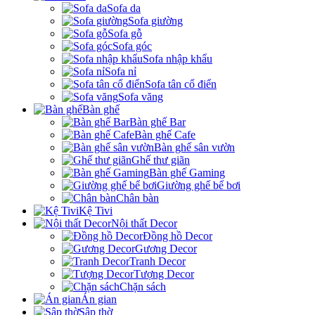
Sofa da
Sofa giường
Sofa gỗ
Sofa góc
Sofa nhập khẩu
Sofa nỉ
Sofa tân cổ điển
Sofa văng
Bàn ghế
Bàn ghế Bar
Bàn ghế Cafe
Bàn ghế sân vườn
Ghế thư giãn
Bàn ghế Gaming
Giường ghế bể bơi
Chân bàn
Kệ Tivi
Nội thất Decor
Đồng hồ Decor
Gương Decor
Tranh Decor
Tượng Decor
Chặn sách
Án gian
Sập thờ