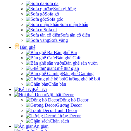
Sofa da
Sofa giường
Sofa gỗ
Sofa góc
Sofa nhập khẩu
Sofa nỉ
Sofa tân cổ điển
Sofa văng
Bàn ghế
Bàn ghế Bar
Bàn ghế Cafe
Bàn ghế sân vườn
Ghế thư giãn
Bàn ghế Gaming
Giường ghế bể bơi
Chân bàn
Kệ Tivi
Nội thất Decor
Đồng hồ Decor
Gương Decor
Tranh Decor
Tượng Decor
Chặn sách
Án gian