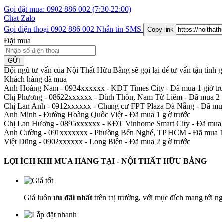
Gọi đặt mua:
0902 886 002
(7:30-22:00)
Chat Zalo
Gọi điện thoại
0902 886 002
Nhắn tin SMS
Copy link
Đặt mua
GỬI
Đội ngũ tư vấn của Nội Thất Hữu Bằng sẽ gọi lại để tư vấn tận tình
Khách hàng đã mua
Anh Hoàng Nam - 0934xxxxxx
-
KĐT Times City - Đã mua 1 giờ tr
Chị Phương - 08622xxxxxx
-
Đình Thôn, Nam Từ Liêm - Đã mua 2 g
Chị Lan Anh - 0912xxxxxx
-
Chung cư FPT Plaza Đà Nẵng - Đã mua
Anh Minh
-
Đường Hoàng Quốc Việt - Đã mua 1 giờ trước
Chị Lan Hương - 0895xxxxxx
-
KĐT Vinhome Smart City - Đã mua 
Anh Cường - 091xxxxxxx
-
Phường Bến Nghé, TP HCM - Đã mua 1 
Việt Dũng - 0902xxxxxx
-
Long Biên - Đã mua 2 giờ trước
LỢI ÍCH KHI MUA HÀNG TẠI - NỘI THẤT HỮU BẰNG
Giá luôn
ưu đãi nhất
trên thị trường, với mục đích mang tới n