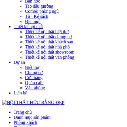
Bàn học
Tab đầu giường
Combo phòng ngủ
Tủ - Kệ sách
Đèn ngủ
Thiết kế nội thất
Thiết kế nội thất biệt thự
Thiết kế nội thất chung cư
Thiết kế nội thất khách sạn
Thiết kế nội thất nhà phố
Thiết kế nội thất showroom
Thiết kế nội thất văn phòng
Dự án
Biệt thự
Chung cư
Cửa hàng
Quán cafe
Văn phòng
Liên hệ
Trang chủ
Danh mục sản phẩm
Phòng khách