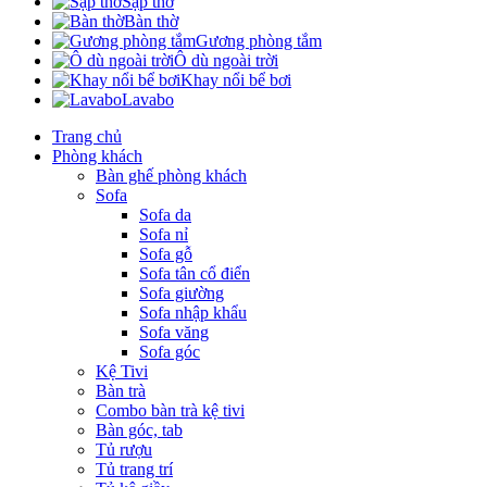
Sập thờ
Bàn thờ
Gương phòng tắm
Ô dù ngoài trời
Khay nổi bể bơi
Lavabo
Trang chủ
Phòng khách
Bàn ghế phòng khách
Sofa
Sofa da
Sofa nỉ
Sofa gỗ
Sofa tân cổ điển
Sofa giường
Sofa nhập khẩu
Sofa văng
Sofa góc
Kệ Tivi
Bàn trà
Combo bàn trà kệ tivi
Bàn góc, tab
Tủ rượu
Tủ trang trí