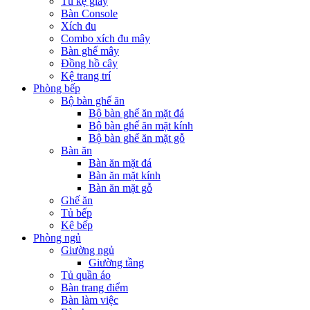
Tủ kệ giầy
Bàn Console
Xích đu
Combo xích đu mây
Bàn ghế mây
Đồng hồ cây
Kệ trang trí
Phòng bếp
Bộ bàn ghế ăn
Bộ bàn ghế ăn mặt đá
Bộ bàn ghế ăn mặt kính
Bộ bàn ghế ăn mặt gỗ
Bàn ăn
Bàn ăn mặt đá
Bàn ăn mặt kính
Bàn ăn mặt gỗ
Ghế ăn
Tủ bếp
Kệ bếp
Phòng ngủ
Giường ngủ
Giường tầng
Tủ quần áo
Bàn trang điểm
Bàn làm việc