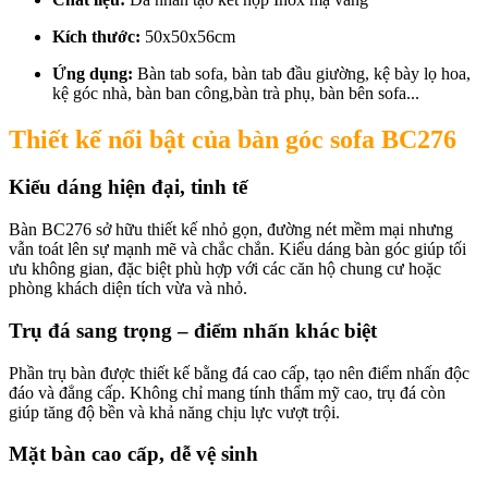
Kích thước:
50x50x56cm
Ứng dụng:
Bàn tab sofa, bàn tab đầu giường, kệ bày lọ hoa,
kệ góc nhà, bàn ban công,bàn trà phụ, bàn bên sofa...
Thiết kế nổi bật của bàn góc sofa BC276
Kiểu dáng hiện đại, tinh tế
Bàn BC276 sở hữu thiết kế nhỏ gọn, đường nét mềm mại nhưng
vẫn toát lên sự mạnh mẽ và chắc chắn. Kiểu dáng bàn góc giúp tối
ưu không gian, đặc biệt phù hợp với các căn hộ chung cư hoặc
phòng khách diện tích vừa và nhỏ.
Trụ đá sang trọng – điểm nhấn khác biệt
Phần trụ bàn được thiết kế bằng đá cao cấp, tạo nên điểm nhấn độc
đáo và đẳng cấp. Không chỉ mang tính thẩm mỹ cao, trụ đá còn
giúp tăng độ bền và khả năng chịu lực vượt trội.
Mặt bàn cao cấp, dễ vệ sinh