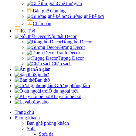
Ghế thư giãn
Bàn ghế Gaming
Giường ghế bể bơi
Chân bàn
Kệ Tivi
Nội thất Decor
Đồng hồ Decor
Gương Decor
Tranh Decor
Tượng Decor
Chặn sách
Án gian
Sập thờ
Bàn thờ
Gương phòng tắm
Ô dù ngoài trời
Khay nổi bể bơi
Lavabo
Trang chủ
Phòng khách
Bàn ghế phòng khách
Sofa
Sofa da