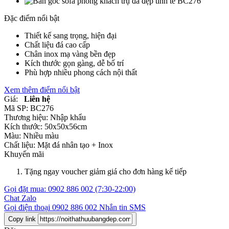
Đặc điểm nổi bật
Thiết kế sang trọng, hiện đại
Chất liệu đá cao cấp
Chân inox mạ vàng bền đẹp
Kích thước gọn gàng, dễ bố trí
Phù hợp nhiều phong cách nội thất
Xem thêm điểm nổi bật
Giá:
Liên hệ
Mã SP:
BC276
Thương hiệu:
Nhập khẩu
Kích thước:
50x50x56cm
Màu:
Nhiều màu
Chất liệu:
Mặt đá nhân tạo +
Inox
Khuyến mãi
Tặng ngay voucher giảm giá cho đơn hàng kế tiếp
Gọi đặt mua:
0902 886 002
(7:30-22:00)
Chat Zalo
Gọi điện thoại
0902 886 002
Nhắn tin SMS
Copy link