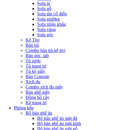
Sofa nỉ
Sofa gỗ
Sofa tân cổ điển
Sofa giường
Sofa nhập khẩu
Sofa văng
Sofa góc
Kệ Tivi
Bàn trà
Combo bàn trà kệ tivi
Bàn góc, tab
Tủ rượu
Tủ trang trí
Tủ kệ giầy
Bàn Console
Xích đu
Combo xích đu mây
Bàn ghế mây
Đồng hồ cây
Kệ trang trí
Phòng bếp
Bộ bàn ghế ăn
Bộ bàn ghế ăn mặt đá
Bộ bàn ghế ăn mặt kính
Bộ bàn ghế ăn mặt gỗ