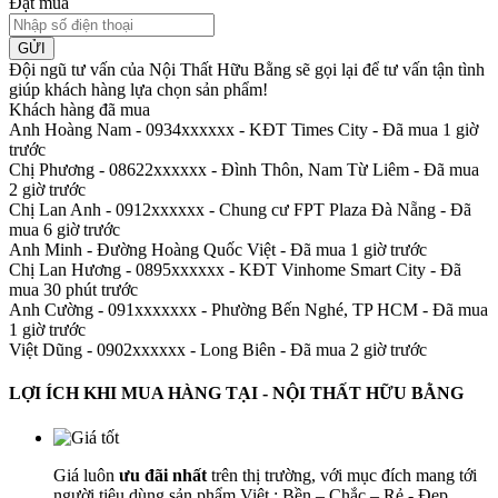
Đặt mua
GỬI
Đội ngũ tư vấn của Nội Thất Hữu Bằng sẽ gọi lại để tư vấn tận tình
giúp khách hàng lựa chọn sản phẩm
!
Khách hàng đã mua
Anh Hoàng Nam - 0934xxxxxx
-
KĐT Times City - Đã mua 1 giờ
trước
Chị Phương - 08622xxxxxx
-
Đình Thôn, Nam Từ Liêm - Đã mua
2 giờ trước
Chị Lan Anh - 0912xxxxxx
-
Chung cư FPT Plaza Đà Nẵng - Đã
mua 6 giờ trước
Anh Minh
-
Đường Hoàng Quốc Việt - Đã mua 1 giờ trước
Chị Lan Hương - 0895xxxxxx
-
KĐT Vinhome Smart City - Đã
mua 30 phút trước
Anh Cường - 091xxxxxxx
-
Phường Bến Nghé, TP HCM - Đã mua
1 giờ trước
Việt Dũng - 0902xxxxxx
-
Long Biên - Đã mua 2 giờ trước
LỢI ÍCH KHI MUA HÀNG TẠI - NỘI THẤT HỮU BẰNG
Giá luôn
ưu đãi nhất
trên thị trường, với mục đích mang tới
người tiêu dùng sản phẩm Việt : Bền – Chắc – Rẻ - Đẹp.