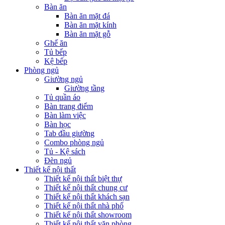
Bàn ăn
Bàn ăn mặt đá
Bàn ăn mặt kính
Bàn ăn mặt gỗ
Ghế ăn
Tủ bếp
Kệ bếp
Phòng ngủ
Giường ngủ
Giường tầng
Tủ quần áo
Bàn trang điểm
Bàn làm việc
Bàn học
Tab đầu giường
Combo phòng ngủ
Tủ - Kệ sách
Đèn ngủ
Thiết kế nội thất
Thiết kế nội thất biệt thự
Thiết kế nội thất chung cư
Thiết kế nội thất khách sạn
Thiết kế nội thất nhà phố
Thiết kế nội thất showroom
Thiết kế nội thất văn phòng