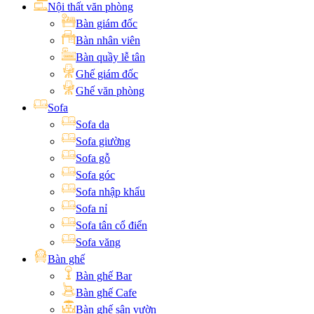
Nội thất văn phòng
Bàn giám đốc
Bàn nhân viên
Bàn quầy lễ tân
Ghế giám đốc
Ghế văn phòng
Sofa
Sofa da
Sofa giường
Sofa gỗ
Sofa góc
Sofa nhập khẩu
Sofa nỉ
Sofa tân cổ điển
Sofa văng
Bàn ghế
Bàn ghế Bar
Bàn ghế Cafe
Bàn ghế sân vườn