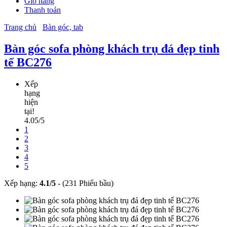
Giỏ hàng
Thanh toán
Trang chủ
Bàn góc, tab
Bàn góc sofa phòng khách trụ đá đẹp tinh
tế BC276
Xếp
hạng
hiện
tại!
4.05/5
1
2
3
4
5
Xếp hạng:
4.1
/
5
-
(231 Phiếu bầu)