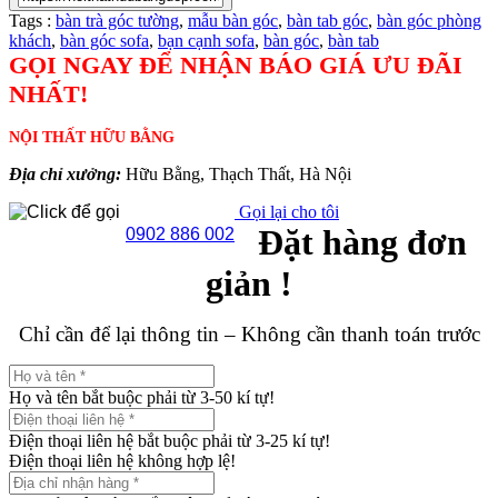
Tags :
bàn trà góc tường
,
mẫu bàn góc
,
bàn tab góc
,
bàn góc phòng
khách
,
bàn góc sofa
,
bạn cạnh sofa
,
bàn góc
,
bàn tab
GỌI NGAY ĐỂ NHẬN BÁO GIÁ ƯU ĐÃI
NHẤT!
NỘI THẤT HỮU BẰNG
Địa chỉ xưởng:
Hữu Bằng, Thạch Thất, Hà Nội
Gọi lại cho tôi
Đặt hàng đơn
0902 886 002
giản !
Chỉ cần để lại thông tin – Không cần thanh toán trước
Họ và tên bắt buộc phải từ 3-50 kí tự!
Điện thoại liên hệ bắt buộc phải từ 3-25 kí tự!
Điện thoại liên hệ không hợp lệ!