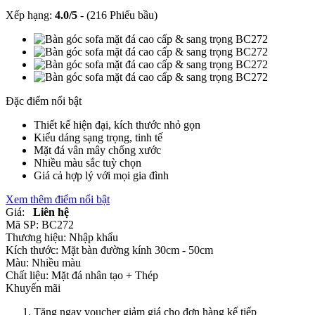
Xếp hạng:
4.0
/
5
-
(216 Phiếu bầu)
Đặc điểm nổi bật
Thiết kế hiện đại, kích thước nhỏ gọn
Kiểu dáng sạng trọng, tinh tế
Mặt đá vân mây chống xước
Nhiều màu sắc tuỳ chọn
Giá cả hợp lý với mọi gia đình
Xem thêm điểm nổi bật
Giá:
Liên hệ
Mã SP:
BC272
Thương hiệu:
Nhập khẩu
Kích thước:
Mặt bàn đường kính 30cm - 50cm
Màu:
Nhiều màu
Chất liệu:
Mặt đá nhân tạo +
Thép
Khuyến mãi
Tặng ngay voucher giảm giá cho đơn hàng kế tiếp