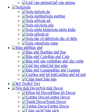
Ghế văn phòng
Sofa
Sofa da
Sofa giường
Sofa gỗ
Sofa góc
Sofa nhập khẩu
Sofa nỉ
Sofa tân cổ điển
Sofa văng
Bàn ghế
Bàn ghế Bar
Bàn ghế Cafe
Bàn ghế sân vườn
Ghế thư giãn
Bàn ghế Gaming
Giường ghế bể bơi
Chân bàn
Kệ Tivi
Nội thất Decor
Đồng hồ Decor
Gương Decor
Tranh Decor
Tượng Decor
Chặn sách