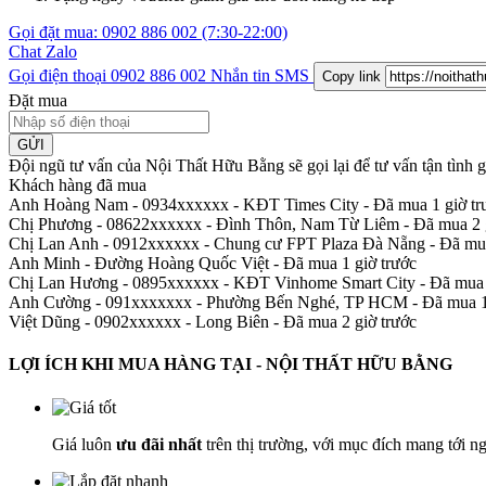
Gọi đặt mua:
0902 886 002
(7:30-22:00)
Chat Zalo
Gọi điện thoại
0902 886 002
Nhắn tin SMS
Copy link
Đặt mua
GỬI
Đội ngũ tư vấn của Nội Thất Hữu Bằng sẽ gọi lại để tư vấn tận tình
Khách hàng đã mua
Anh Hoàng Nam - 0934xxxxxx
-
KĐT Times City - Đã mua 1 giờ tr
Chị Phương - 08622xxxxxx
-
Đình Thôn, Nam Từ Liêm - Đã mua 2 g
Chị Lan Anh - 0912xxxxxx
-
Chung cư FPT Plaza Đà Nẵng - Đã mua
Anh Minh
-
Đường Hoàng Quốc Việt - Đã mua 1 giờ trước
Chị Lan Hương - 0895xxxxxx
-
KĐT Vinhome Smart City - Đã mua 
Anh Cường - 091xxxxxxx
-
Phường Bến Nghé, TP HCM - Đã mua 1 
Việt Dũng - 0902xxxxxx
-
Long Biên - Đã mua 2 giờ trước
LỢI ÍCH KHI MUA HÀNG TẠI - NỘI THẤT HỮU BẰNG
Giá luôn
ưu đãi nhất
trên thị trường, với mục đích mang tới n