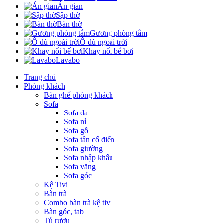
Án gian
Sập thờ
Bàn thờ
Gương phòng tắm
Ô dù ngoài trời
Khay nổi bể bơi
Lavabo
Trang chủ
Phòng khách
Bàn ghế phòng khách
Sofa
Sofa da
Sofa nỉ
Sofa gỗ
Sofa tân cổ điển
Sofa giường
Sofa nhập khẩu
Sofa văng
Sofa góc
Kệ Tivi
Bàn trà
Combo bàn trà kệ tivi
Bàn góc, tab
Tủ rượu