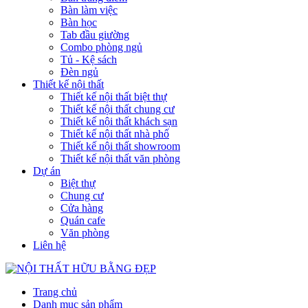
Bàn làm việc
Bàn học
Tab đầu giường
Combo phòng ngủ
Tủ - Kệ sách
Đèn ngủ
Thiết kế nội thất
Thiết kế nội thất biệt thự
Thiết kế nội thất chung cư
Thiết kế nội thất khách sạn
Thiết kế nội thất nhà phố
Thiết kế nội thất showroom
Thiết kế nội thất văn phòng
Dự án
Biệt thự
Chung cư
Cửa hàng
Quán cafe
Văn phòng
Liên hệ
Trang chủ
Danh mục sản phẩm