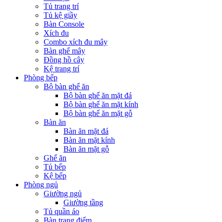
Tủ trang trí
Tủ kệ giầy
Bàn Console
Xích đu
Combo xích đu mây
Bàn ghế mây
Đồng hồ cây
Kệ trang trí
Phòng bếp
Bộ bàn ghế ăn
Bộ bàn ghế ăn mặt đá
Bộ bàn ghế ăn mặt kính
Bộ bàn ghế ăn mặt gỗ
Bàn ăn
Bàn ăn mặt đá
Bàn ăn mặt kính
Bàn ăn mặt gỗ
Ghế ăn
Tủ bếp
Kệ bếp
Phòng ngủ
Giường ngủ
Giường tầng
Tủ quần áo
Bàn trang điểm