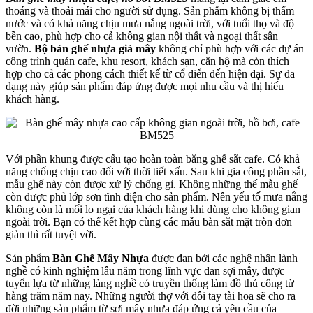
thoáng và thoải mái cho người sử dụng. Sản phẩm không bị thấm
nước và có khả năng chịu mưa nắng ngoài trời, với tuổi thọ và độ
bền cao, phù hợp cho cả không gian nội thất và ngoại thất sân
vườn.
Bộ bàn ghế nhựa giả mây
không chỉ phù hợp với các dự án
công trình quán cafe, khu resort, khách sạn, căn hộ mà còn thích
hợp cho cả các phong cách thiết kế từ cổ điển đến hiện đại. Sự đa
dạng này giúp sản phẩm đáp ứng được mọi nhu cầu và thị hiếu
khách hàng.
Với phần khung được cấu tạo hoàn toàn bằng ghế sắt cafe. Có khả
năng chống chịu cao đối với thời tiết xấu. Sau khi gia công phần sắt,
mẫu ghế này còn được xử lý chống gỉ. Không những thế mẫu ghế
còn được phủ lớp sơn tĩnh điện cho sản phẩm. Nên yếu tố mưa nắng
không còn là mối lo ngại của khách hàng khi dùng cho không gian
ngoài trời. Bạn có thể kết hợp cùng các mẫu bàn sắt mặt tròn đơn
giản thì rất tuyệt vời.
Sản phẩm
Bàn Ghế Mây Nhựa
được đan bởi các nghệ nhân lành
nghề có kinh nghiệm lâu năm trong lĩnh vực đan sợi mây, được
tuyển lựa từ những làng nghề có truyền thống làm đồ thủ công từ
hàng trăm năm nay. Những người thợ với đôi tay tài hoa sẽ cho ra
đời những sản phẩm từ sợi mây nhựa đáp ứng cả yêu cầu của