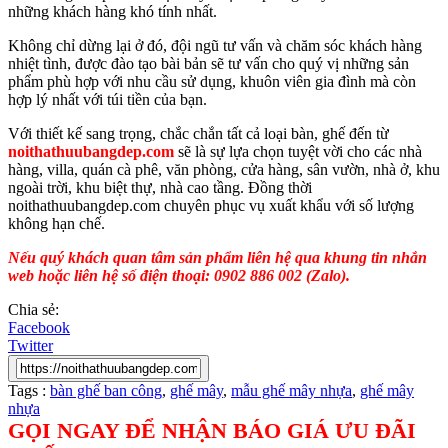
những khách hàng khó tính nhất.
Không chỉ dừng lại ở đó, đội ngũ tư vấn và chăm sóc khách hàng
nhiệt tình, được đào tạo bài bản sẽ tư vấn cho quý vị những sản
phẩm phù hợp với nhu cầu sử dụng, khuôn viên gia đình mà còn
hợp lý nhất với túi tiền của bạn.
Với thiết kế sang trọng, chắc chắn tất cả loại bàn, ghế đến từ
noithathuubangdep.com
sẽ là sự lựa chọn tuyệt vời cho các nhà
hàng, villa, quán cà phê, văn phòng, cửa hàng, sân vườn, nhà ở, khu
ngoài trời, khu biệt thự, nhà cao tầng. Đồng thời
noithathuubangdep.com chuyên phục vụ xuất khẩu với số lượng
không hạn chế.
Nếu quý khách quan tâm sản phẩm liên hệ qua khung tin nhắn
web hoặc liên hệ số điện thoại: 0902 886 002 (Zalo).
Chia sẻ:
Facebook
Twitter
Tags :
bàn ghế ban công
,
ghế mây
,
mẫu ghế mây nhựa
,
ghế mây
nhựa
GỌI NGAY ĐỂ NHẬN BÁO GIÁ ƯU ĐÃI