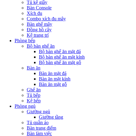
Tủ kệ giầy
Bàn Console
Xích đu
Combo xích đu mây
Bàn ghế mây
Đồng hồ cây
Kệ trang trí
Phòng bếp
Bộ bàn ghế ăn
Bộ bàn ghế ăn mặt đá
Bộ bàn ghế ăn mặt kính
Bộ bàn ghế ăn mặt gỗ
Bàn ăn
Bàn ăn mặt đá
Bàn ăn mặt kính
Bàn ăn mặt gỗ
Ghế ăn
Tủ bếp
Kệ bếp
Phòng ngủ
Giường ngủ
Giường tầng
Tủ quần áo
Bàn trang điểm
Bàn làm việc