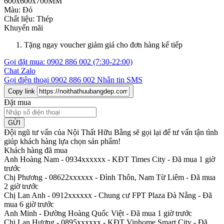
600x600x700MM
Màu:
Đỏ
Chất liệu:
Thép
Khuyến mãi
Tặng ngay voucher giảm giá cho đơn hàng kế tiếp
Gọi đặt mua:
0902 886 002
(7:30-22:00)
Chat Zalo
Gọi điện thoại
0902 886 002
Nhắn tin SMS
Copy link
Đặt mua
GỬI
Đội ngũ tư vấn của Nội Thất Hữu Bằng sẽ gọi lại để tư vấn tận tình
giúp khách hàng lựa chọn sản phẩm
!
Khách hàng đã mua
Anh Hoàng Nam - 0934xxxxxx
-
KĐT Times City - Đã mua 1 giờ
trước
Chị Phương - 08622xxxxxx
-
Đình Thôn, Nam Từ Liêm - Đã mua
2 giờ trước
Chị Lan Anh - 0912xxxxxx
-
Chung cư FPT Plaza Đà Nẵng - Đã
mua 6 giờ trước
Anh Minh
-
Đường Hoàng Quốc Việt - Đã mua 1 giờ trước
Chị Lan Hương - 0895xxxxxx
-
KĐT Vinhome Smart City - Đã