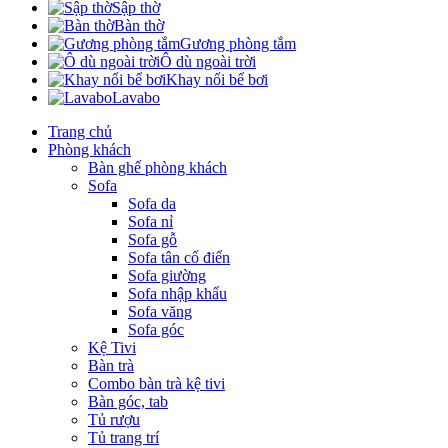
Sập thờ
Bàn thờ
Gương phòng tắm
Ô dù ngoài trời
Khay nổi bể bơi
Lavabo
Trang chủ
Phòng khách
Bàn ghế phòng khách
Sofa
Sofa da
Sofa nỉ
Sofa gỗ
Sofa tân cổ điển
Sofa giường
Sofa nhập khẩu
Sofa văng
Sofa góc
Kệ Tivi
Bàn trà
Combo bàn trà kệ tivi
Bàn góc, tab
Tủ rượu
Tủ trang trí