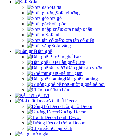
Sofa
Sofa da
Sofa giường
Sofa gỗ
Sofa góc
Sofa nhập khẩu
Sofa nỉ
Sofa tân cổ điển
Sofa văng
Bàn ghế
Bàn ghế Bar
Bàn ghế Cafe
Bàn ghế sân vườn
Ghế thư giãn
Bàn ghế Gaming
Giường ghế bể bơi
Chân bàn
Kệ Tivi
Nội thất Decor
Đồng hồ Decor
Gương Decor
Tranh Decor
Tượng Decor
Chặn sách
Án gian