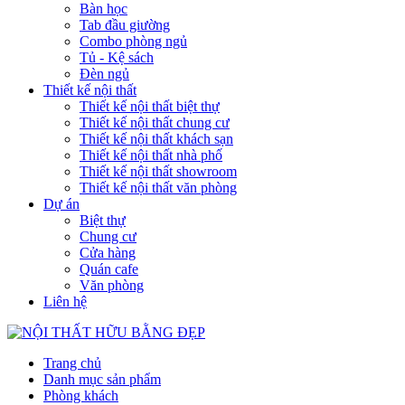
Bàn học
Tab đầu giường
Combo phòng ngủ
Tủ - Kệ sách
Đèn ngủ
Thiết kế nội thất
Thiết kế nội thất biệt thự
Thiết kế nội thất chung cư
Thiết kế nội thất khách sạn
Thiết kế nội thất nhà phố
Thiết kế nội thất showroom
Thiết kế nội thất văn phòng
Dự án
Biệt thự
Chung cư
Cửa hàng
Quán cafe
Văn phòng
Liên hệ
Trang chủ
Danh mục sản phẩm
Phòng khách