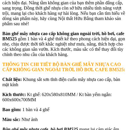
cách hiện đại. Nâng tầm không gian của bạn thêm phần đẳng cấp,
sang trọng. Đồng thời ghế nhựa còn sở hữu nhiều tính năng vượt
trội, mang lại cho khách hàng sự hài lòng. Nếu bạn cần tìm hiểu về
dòng sản phẩm này, hãy cùng Nội thất Hữu Bằng tham khảo sản
phẩm sau nhé!
Bàn ghế mây nhựa cao cấp không gian ngoài trời, hồ bơi, cafe
BM525
gồm 1 bàn và 4 ghế thiết kế theo phong cách hiện đại, gọn
nhẹ, chịu được thời tiết khắc nghiệt như mưa, nắng, thích hợp cho
các không gian sân vườn. Kích thước, màu sắc có thể thay đổi tùy
chỉnh theo nhu cầu của khách hàng.
THÔNG TIN CHI TIẾT BỘ BÀN GHẾ MÂY NHỰA CAO
CẤP KHÔNG GIAN NGOÀI TRỜI, HỒ BƠI, CAFE BM525
:
Chất liệu:
Khung sắt sơn tĩnh điện cuốn mây nhựa cao cấp, bàn
mặt kính
Kích thước:
Kt ghế: 620x580x810MM / Kt bàn yếm ngắn:
600x600x700MM
Bao gồm:
1 bàn và 4 ghế
Màu sắc:
Như ảnh
Bàn ghế mây nhựa cafe, hồ bơi BM525
mang lại cảm giác êm