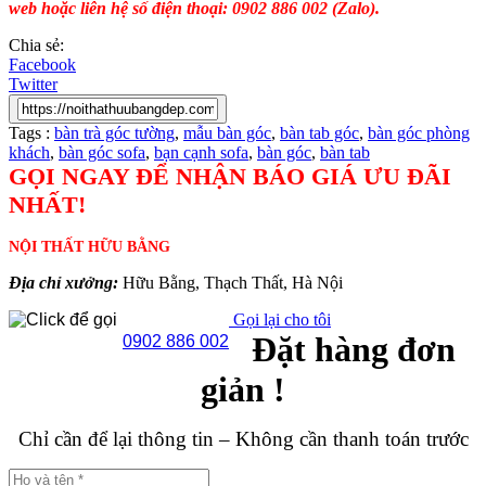
web hoặc liên hệ số điện thoại: 0902 886 002 (Zalo).
Chia sẻ:
Facebook
Twitter
Tags :
bàn trà góc tường
,
mẫu bàn góc
,
bàn tab góc
,
bàn góc phòng
khách
,
bàn góc sofa
,
bạn cạnh sofa
,
bàn góc
,
bàn tab
GỌI NGAY ĐỂ NHẬN BÁO GIÁ ƯU ĐÃI
NHẤT!
NỘI THẤT HỮU BẰNG
Địa chỉ xưởng:
Hữu Bằng, Thạch Thất, Hà Nội
Gọi lại cho tôi
Đặt hàng đơn
0902 886 002
giản !
Chỉ cần để lại thông tin – Không cần thanh toán trước