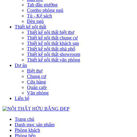
Tab đầu giường
Combo phòng ngủ
Tủ - Kệ sách
Đèn ngủ
Thiết kế nội thất
Thiết kế nội thất biệt thự
Thiết kế nội thất chung cư
Thiết kế nội thất khách sạn
Thiết kế nội thất nhà phố
Thiết kế nội thất showroom
Thiết kế nội thất văn phòng
Dự án
Biệt thự
Chung cư
Cửa hàng
Quán cafe
Văn phòng
Liên hệ
Trang chủ
Danh mục sản phẩm
Phòng khách
Phòng bếp