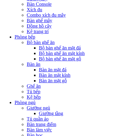
Bàn Console
Xích đu
Combo xích đu mây
Bàn ghế mây
Đồng hồ cây
Kệ trang trí
Phòng bếp
Bộ bàn ghế ăn
Bộ bàn ghế ăn mặt đá
Bộ bàn ghế ăn mặt kính
Bộ bàn ghế ăn mặt gỗ
Bàn ăn
Bàn ăn mặt đá
Bàn ăn mặt kính
Bàn ăn mặt gỗ
Ghế ăn
Tủ bếp
Kệ bếp
Phòng ngủ
Giường ngủ
Giường tầng
Tủ quần áo
Bàn trang điểm
Bàn làm việc
Bàn học