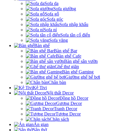
Sofa da
Sofa giường
Sofa gỗ
Sofa góc
Sofa nhập khẩu
Sofa nỉ
Sofa tân cổ điển
Sofa văng
Bàn ghế
Bàn ghế Bar
Bàn ghế Cafe
Bàn ghế sân vườn
Ghế thư giãn
Bàn ghế Gaming
Giường ghế bể bơi
Chân bàn
Kệ Tivi
Nội thất Decor
Đồng hồ Decor
Gương Decor
Tranh Decor
Tượng Decor
Chặn sách
Án gian
Sập thờ