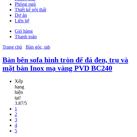
Phòng ngủ
Thiết kế nội thất
Dự án
Liên hệ
Giỏ hàng
Thanh toán
Trang chủ
Bàn góc, tab
Bàn bên sofa hình tròn đế đá đen, trụ và
mặt bàn Inox mạ vàng PVD BC240
Xếp
hạng
hiện
tại!
3.87/5
1
2
3
4
5