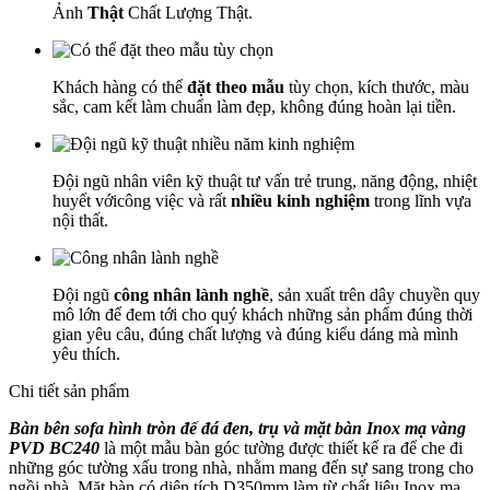
Ảnh
Thật
Chất Lượng Thật.
Khách hàng có thể
đặt theo mẫu
tùy chọn, kích thước, màu
sắc, cam kết làm chuẩn làm đẹp, không đúng hoàn lại tiền.
Đội ngũ nhân viên kỹ thuật tư vấn trẻ trung, năng động, nhiệt
huyết vớicông việc và rất
nhiều kinh nghiệm
trong lĩnh vựa
nội thất.
Đội ngũ
công nhân lành nghề
, sản xuất trên dây chuyền quy
mô lớn để đem tới cho quý khách những sản phẩm đúng thời
gian yêu câu, đúng chất lượng và đúng kiểu dáng mà mình
yêu thích.
Chi tiết sản phẩm
Bàn bên sofa hình tròn đế đá đen, trụ và mặt bàn Inox mạ vàng
PVD BC240
là một mẫu bàn góc tường được thiết kế ra để che đi
những góc tường xấu trong nhà, nhằm mang đến sự sang trong cho
ngồi nhà. Mặt bàn có diện tích D350mm làm từ chất liệu Inox mạ