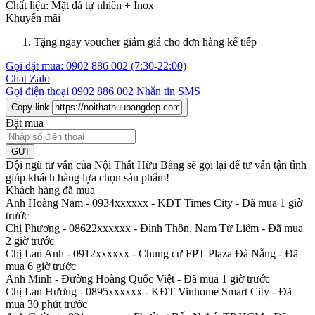
Chất liệu:
Mặt đá tự nhiên +
Inox
Khuyến mãi
Tặng ngay voucher giảm giá cho đơn hàng kế tiếp
Gọi đặt mua:
0902 886 002
(7:30-22:00)
Chat Zalo
Gọi điện thoại
0902 886 002
Nhắn tin SMS
Copy link
Đặt mua
GỬI
Đội ngũ tư vấn của Nội Thất Hữu Bằng sẽ gọi lại để tư vấn tận tình
giúp khách hàng lựa chọn sản phẩm
!
Khách hàng đã mua
Anh Hoàng Nam - 0934xxxxxx
-
KĐT Times City - Đã mua 1 giờ
trước
Chị Phương - 08622xxxxxx
-
Đình Thôn, Nam Từ Liêm - Đã mua
2 giờ trước
Chị Lan Anh - 0912xxxxxx
-
Chung cư FPT Plaza Đà Nẵng - Đã
mua 6 giờ trước
Anh Minh
-
Đường Hoàng Quốc Việt - Đã mua 1 giờ trước
Chị Lan Hương - 0895xxxxxx
-
KĐT Vinhome Smart City - Đã
mua 30 phút trước