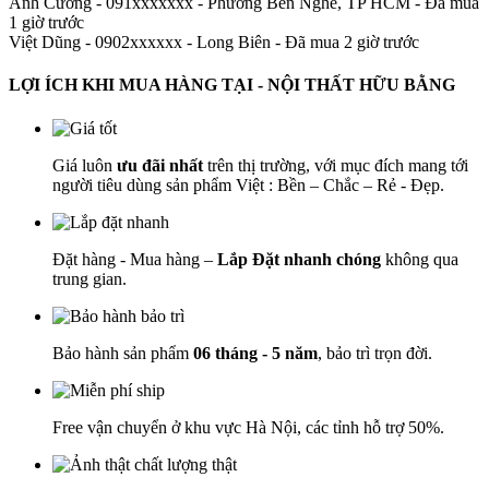
Anh Cường - 091xxxxxxx
-
Phường Bến Nghé, TP HCM - Đã mua
1 giờ trước
Việt Dũng - 0902xxxxxx
-
Long Biên - Đã mua 2 giờ trước
LỢI ÍCH KHI MUA HÀNG TẠI - NỘI THẤT HỮU BẰNG
Giá luôn
ưu đãi nhất
trên thị trường, với mục đích mang tới
người tiêu dùng sản phẩm Việt : Bền – Chắc – Rẻ - Đẹp.
Đặt hàng - Mua hàng –
Lắp Đặt nhanh chóng
không qua
trung gian.
Bảo hành sản phẩm
06 tháng - 5 năm
, bảo trì trọn đời.
Free vận chuyển ở khu vực Hà Nội, các tỉnh hỗ trợ 50%.