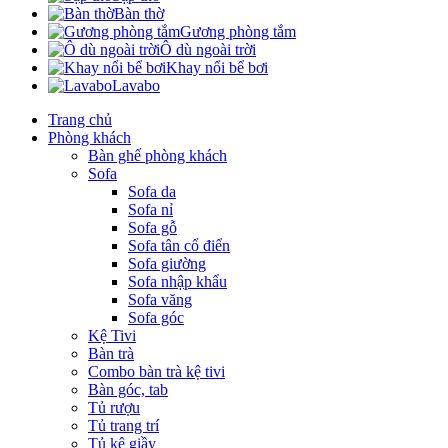
Bàn thờ
Gương phòng tắm
Ô dù ngoài trời
Khay nổi bể bơi
Lavabo
Trang chủ
Phòng khách
Bàn ghế phòng khách
Sofa
Sofa da
Sofa nỉ
Sofa gỗ
Sofa tân cổ điển
Sofa giường
Sofa nhập khẩu
Sofa văng
Sofa góc
Kệ Tivi
Bàn trà
Combo bàn trà kệ tivi
Bàn góc, tab
Tủ rượu
Tủ trang trí
Tủ kệ giầy