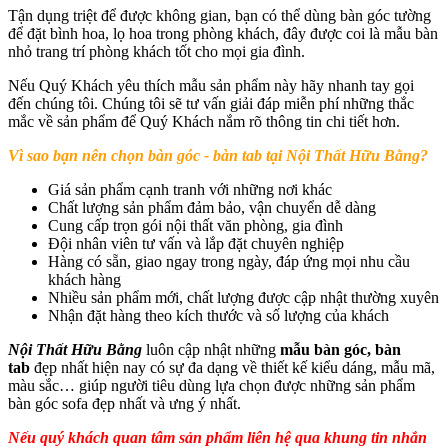
Tận dụng triệt để được không gian, bạn có thể dùng bàn góc tường
để đặt bình hoa, lọ hoa trong phòng khách, đây được coi là mẫu bàn
nhỏ trang trí phòng khách tốt cho mọi gia đình.
Nếu Quý Khách yêu thích mẫu sản phẩm này hãy nhanh tay gọi
đến chúng tôi. Chúng tôi sẽ tư vấn giải đáp miễn phí những thắc
mắc về sản phẩm để Quý Khách nắm rõ thông tin chi tiết hơn.
Vì sao bạn nên chọn bàn góc - bàn tab tại Nội Thất Hữu Bằng?
Giá sản phẩm cạnh tranh với những nơi khác
Chất lượng sản phẩm đảm bảo, vận chuyển dễ dàng
Cung cấp trọn gói nội thất văn phòng, gia đình
Đội nhân viên tư vấn và lắp đặt chuyên nghiệp
Hàng có sẵn, giao ngay trong ngày, đáp ứng mọi nhu cầu
khách hàng
Nhiều sản phẩm mới, chất lượng được cập nhật thường xuyên
Nhận đặt hàng theo kích thước và số lượng của khách
Nội Thất Hữu Bằng
luôn cập nhật những
mẫu bàn góc, bàn
tab
đẹp nhất hiện nay có sự đa dạng về thiết kế kiểu dáng, mẫu mã,
màu sắc… giúp người tiêu dùng lựa chọn được những sản phẩm
bàn góc sofa đẹp nhất và ưng ý nhất.
Nếu quý khách quan tâm sản phẩm liên hệ qua khung tin nhắn