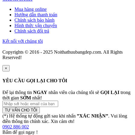
Mua hàng online
Hướng dẫn thanh toán
Chính sách bảo hành
Hình thức vận chuyển
Chính sách đổi trả
Kết nối với chúng tôi
Copyrights © 2016 - 2025 Noithathuubangdep.com. All Rights
Reserved!
×
YÊU CẦU GỌI LẠI CHO TÔI
Để lại thông tin
NGAY
nhân viên của chúng tôi sẽ
GỌI LẠI
trong
thời gian
SỚM
nhất!
TƯ VẤN CHO TÔI
(*) Hệ thống tự động gửi sau khi nhấn
”XÁC NHẬN”
. Vui lòng
điền thông tin chính xác. Xin cảm ơn!
0902 886 002
Bấm để gọi ngay
!