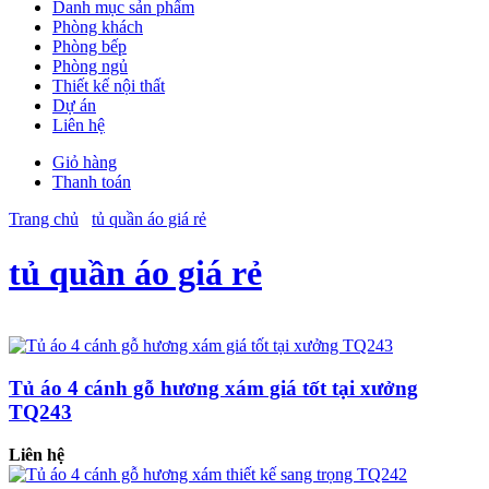
Danh mục sản phẩm
Phòng khách
Phòng bếp
Phòng ngủ
Thiết kế nội thất
Dự án
Liên hệ
Giỏ hàng
Thanh toán
Trang chủ
tủ quần áo giá rẻ
tủ quần áo giá rẻ
Tủ áo 4 cánh gỗ hương xám giá tốt tại xưởng
TQ243
Liên hệ