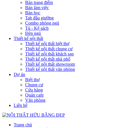
Bàn trang điểm
Bàn làm việc
Bàn học
Tab đầu giường
Combo phòng ngủ
Tủ - Kệ sách
Đèn ngủ
Thiết kế nội thất
Thiết kế nội thất biệt thự
Thiết kế nội thất chung cư
Thiết kế nội thất khách sạn
Thiết kế nội thất nhà phố
Thiết kế nội thất showroom
Thiết kế nội thất văn phòng
Dự án
Biệt thự
Chung cư
Cửa hàng
Quán cafe
Văn phòng
Liên hệ
Trang chủ