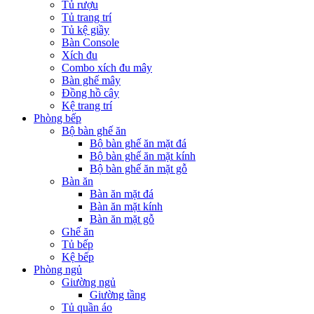
Tủ rượu
Tủ trang trí
Tủ kệ giầy
Bàn Console
Xích đu
Combo xích đu mây
Bàn ghế mây
Đồng hồ cây
Kệ trang trí
Phòng bếp
Bộ bàn ghế ăn
Bộ bàn ghế ăn mặt đá
Bộ bàn ghế ăn mặt kính
Bộ bàn ghế ăn mặt gỗ
Bàn ăn
Bàn ăn mặt đá
Bàn ăn mặt kính
Bàn ăn mặt gỗ
Ghế ăn
Tủ bếp
Kệ bếp
Phòng ngủ
Giường ngủ
Giường tầng
Tủ quần áo