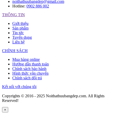
noithathuubangdep@gmail.com
Hotline:
0902 886 002
THÔNG TIN
Giới thiệu
Sản phẩm
Tin tức
Tuyển dụng
Liên hệ
CHÍNH SÁCH
Mua hàng online
Hướng dẫn thanh toán
Chính sách bảo hành
Hình thức vận chuyển
Chính sách đổi trả
Kết nối với chúng tôi
Copyrights © 2016 - 2025 Noithathuubangdep.com. All Rights
Reserved!
×