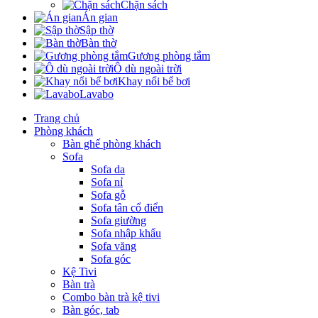
Chặn sách
Án gian
Sập thờ
Bàn thờ
Gương phòng tắm
Ô dù ngoài trời
Khay nổi bể bơi
Lavabo
Trang chủ
Phòng khách
Bàn ghế phòng khách
Sofa
Sofa da
Sofa nỉ
Sofa gỗ
Sofa tân cổ điển
Sofa giường
Sofa nhập khẩu
Sofa văng
Sofa góc
Kệ Tivi
Bàn trà
Combo bàn trà kệ tivi
Bàn góc, tab