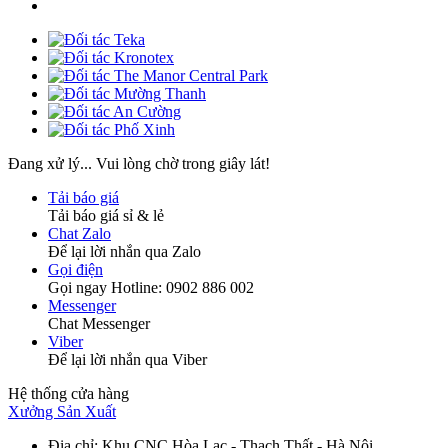
Đang xử lý... Vui lòng chờ trong giây lát!
Tải báo giá
Tải báo giá sỉ & lẻ
Chat Zalo
Để lại lời nhắn qua Zalo
Gọi điện
Gọi ngay Hotline: 0902 886 002
Messenger
Chat Messenger
Viber
Để lại lời nhắn qua Viber
Hệ thống cửa hàng
Xưởng Sản Xuất
Địa chỉ
: Khu CNC Hòa Lạc - Thạch Thất - Hà Nội