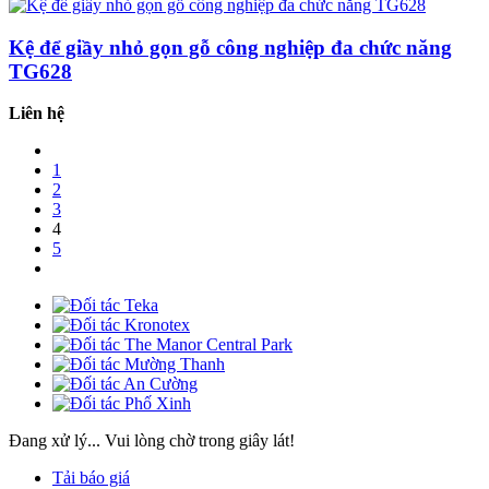
Kệ để giầy nhỏ gọn gỗ công nghiệp đa chức năng
TG628
Liên hệ
1
2
3
4
5
Đang xử lý... Vui lòng chờ trong giây lát!
Tải báo giá