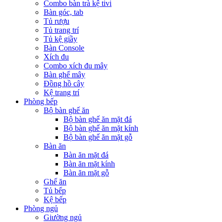
Combo bàn trà kệ tivi
Bàn góc, tab
Tủ rượu
Tủ trang trí
Tủ kệ giầy
Bàn Console
Xích đu
Combo xích đu mây
Bàn ghế mây
Đồng hồ cây
Kệ trang trí
Phòng bếp
Bộ bàn ghế ăn
Bộ bàn ghế ăn mặt đá
Bộ bàn ghế ăn mặt kính
Bộ bàn ghế ăn mặt gỗ
Bàn ăn
Bàn ăn mặt đá
Bàn ăn mặt kính
Bàn ăn mặt gỗ
Ghế ăn
Tủ bếp
Kệ bếp
Phòng ngủ
Giường ngủ