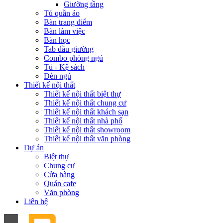
Giường tầng
Tủ quần áo
Bàn trang điểm
Bàn làm việc
Bàn học
Tab đầu giường
Combo phòng ngủ
Tủ - Kệ sách
Đèn ngủ
Thiết kế nội thất
Thiết kế nội thất biệt thự
Thiết kế nội thất chung cư
Thiết kế nội thất khách sạn
Thiết kế nội thất nhà phố
Thiết kế nội thất showroom
Thiết kế nội thất văn phòng
Dự án
Biệt thự
Chung cư
Cửa hàng
Quán cafe
Văn phòng
Liên hệ