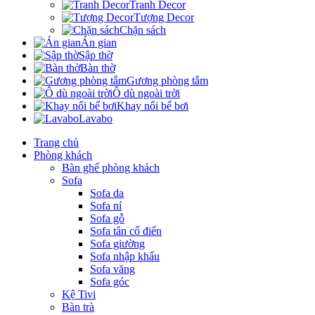
Tranh Decor
Tượng Decor
Chặn sách
Án gian
Sập thờ
Bàn thờ
Gương phòng tắm
Ô dù ngoài trời
Khay nổi bể bơi
Lavabo
Trang chủ
Phòng khách
Bàn ghế phòng khách
Sofa
Sofa da
Sofa nỉ
Sofa gỗ
Sofa tân cổ điển
Sofa giường
Sofa nhập khẩu
Sofa văng
Sofa góc
Kệ Tivi
Bàn trà