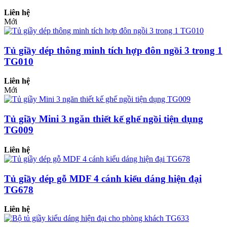
Liên hệ
Mới
Tủ giầy dép thông minh tích hợp đôn ngồi 3 trong 1
TG010
Liên hệ
Mới
Tủ giầy Mini 3 ngăn thiết kế ghế ngồi tiện dụng
TG009
Liên hệ
Tủ giầy dép gỗ MDF 4 cánh kiểu dáng hiện đại
TG678
Liên hệ