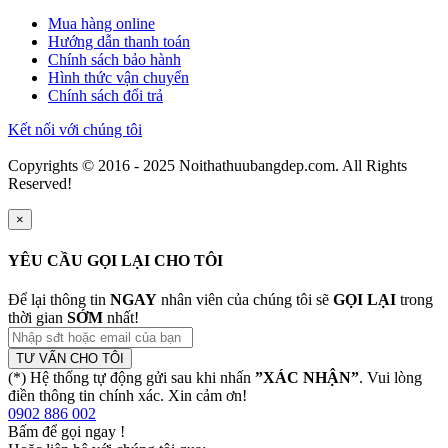
Mua hàng online
Hướng dẫn thanh toán
Chính sách bảo hành
Hình thức vận chuyển
Chính sách đổi trả
Kết nối với chúng tôi
Copyrights © 2016 - 2025 Noithathuubangdep.com. All Rights
Reserved!
×
YÊU CẦU GỌI LẠI CHO TÔI
Để lại thông tin
NGAY
nhân viên của chúng tôi sẽ
GỌI LẠI
trong
thời gian
SỚM
nhất!
TƯ VẤN CHO TÔI
(*) Hệ thống tự động gửi sau khi nhấn
”XÁC NHẬN”
. Vui lòng
điền thông tin chính xác. Xin cảm ơn!
0902 886 002
Bấm để gọi ngay
!