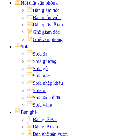
Nội thất văn phòng
Bàn giám đốc
Bàn nhân viên
Bàn quầy lễ tân
Ghế giám đốc
Ghế văn phòng
Sofa
Sofa da
Sofa giường
Sofa gỗ
Sofa góc
Sofa nhập khẩu
Sofa nỉ
Sofa tân cổ điển
Sofa văng
Bàn ghế
Bàn ghế Bar
Bàn ghế Cafe
Bàn ghế sân vườn