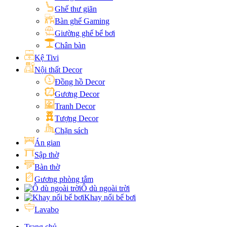
Ghế thư giãn
Bàn ghế Gaming
Giường ghế bể bơi
Chân bàn
Kệ Tivi
Nội thất Decor
Đồng hồ Decor
Gương Decor
Tranh Decor
Tượng Decor
Chặn sách
Án gian
Sập thờ
Bàn thờ
Gương phòng tắm
Ô dù ngoài trời
Khay nổi bể bơi
Lavabo
Trang chủ