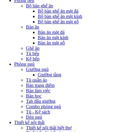
Phòng bếp
Bộ bàn ghế ăn
Bộ bàn ghế ăn mặt đá
Bộ bàn ghế ăn mặt kính
Bộ bàn ghế ăn mặt gỗ
Bàn ăn
Bàn ăn mặt đá
Bàn ăn mặt kính
Bàn ăn mặt gỗ
Ghế ăn
Tủ bếp
Kệ bếp
Phòng ngủ
Giường ngủ
Giường tầng
Tủ quần áo
Bàn trang điểm
Bàn làm việc
Bàn học
Tab đầu giường
Combo phòng ngủ
Tủ - Kệ sách
Đèn ngủ
Thiết kế nội thất
Thiết kế nội thất biệt thự