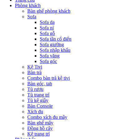
Phòng khách
Bàn ghế phòng khách
Sofa
Sofa da
Sofa nỉ
Sofa gỗ
Sofa tân cổ điển
Sofa giường
Sofa nhập khẩu
Sofa văng
Sofa góc
Kệ Tivi
Bàn trà
Combo bàn trà kệ tivi
Bàn góc, tab
Tủ rượu
Tủ trang trí
Tủ kệ giầy
Bàn Console
Xích đu
Combo xích đu mây
Bàn ghế mây
Đồng hồ cây
Kệ trang trí