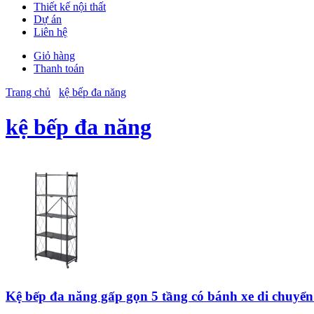
Thiết kế nội thất
Dự án
Liên hệ
Giỏ hàng
Thanh toán
Trang chủ
kệ bếp đa năng
kệ bếp đa năng
Kệ bếp đa năng gấp gọn 5 tầng có bánh xe di chuyể