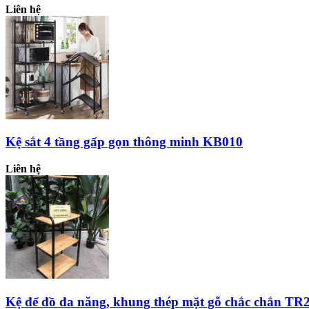
Liên hệ
Kệ sắt 4 tầng gấp gọn thông minh KB010
Liên hệ
Kệ để đồ đa năng, khung thép mặt gỗ chắc chắn TR