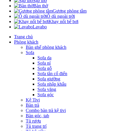
Sập thờ
Bàn thờ
Gương phòng tắm
Ô dù ngoài trời
Khay nổi bể bơi
Lavabo
Trang chủ
Phòng khách
Bàn ghế phòng khách
Sofa
Sofa da
Sofa nỉ
Sofa gỗ
Sofa tân cổ điển
Sofa giường
Sofa nhập khẩu
Sofa văng
Sofa góc
Kệ Tivi
Bàn trà
Combo bàn trà kệ tivi
Bàn góc, tab
Tủ rượu
Tủ trang trí