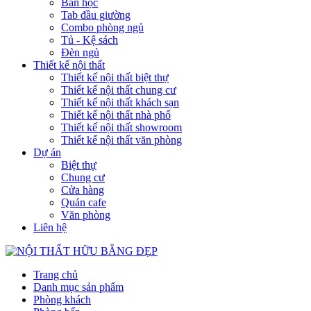
Bàn học
Tab đầu giường
Combo phòng ngủ
Tủ - Kệ sách
Đèn ngủ
Thiết kế nội thất
Thiết kế nội thất biệt thự
Thiết kế nội thất chung cư
Thiết kế nội thất khách sạn
Thiết kế nội thất nhà phố
Thiết kế nội thất showroom
Thiết kế nội thất văn phòng
Dự án
Biệt thự
Chung cư
Cửa hàng
Quán cafe
Văn phòng
Liên hệ
Trang chủ
Danh mục sản phẩm
Phòng khách