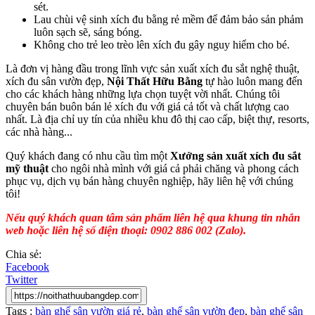
sét.
Lau chùi vệ sinh xích đu bằng rẻ mềm để đảm bảo sản phảm
luôn sạch sẽ, sáng bóng.
Không cho trẻ leo trèo lên xích đu gây nguy hiểm cho bé.
Là đơn vị hàng đầu trong lĩnh vực sản xuất xích đu sắt nghệ thuật,
xích đu sân vườn đẹp,
Nội Thất Hữu Bằng
tự hào luôn mang đến
cho các khách hàng những lựa chọn tuyệt vời nhất. Chúng tôi
chuyên bán buôn bán lẻ xích đu với giá cả tốt và chất lượng cao
nhất. Là địa chỉ uy tín của nhiều khu đô thị cao cấp, biệt thự, resorts,
các nhà hàng...
Quý khách đang có nhu cầu tìm một
Xưởng sản xuất xích đu sắt
mỹ thuật
cho ngôi nhà mình với giá cả phải chăng và phong cách
phục vụ, dịch vụ bán hàng chuyên nghiệp, hãy liên hệ với chúng
tôi!
Nếu quý khách quan tâm sản phẩm liên hệ qua khung tin nhắn
web hoặc liên hệ số điện thoại: 0902 886 002 (Zalo).
Chia sẻ:
Facebook
Twitter
Tags :
bàn ghế sân vườn giá rẻ
,
bàn ghế sân vườn đẹp
,
bàn ghế sân