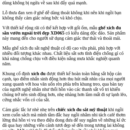
dùng không bị ngửa về sau khi đẩy quá mạnh.
Lỗ thưa đan xen ở ghế dễ dàng thoát không khi nên khi ngồi bạn
không thấy cảm giác nóng bức và khó chịu.
Với thiết kế rộng rãi có thể kết hợp với gối ốm, mẫu
ghế xích đu
sân vườn ngoài trời đẹp XD065
có kiểu dáng độc đáo. Sản phẩm
này mang đến cho người sử dụng cảm giác thư thái và thoải mái.
Mẫu ghế xích đu sắt nghệ thuật có độ cao vừa phải, phù hợp với
nhiều đối tượng khác nhau. Chất liệu sắt sơn tĩnh điện chống gỉ có
khả năng chống chịu với điều kiện nắng mưa khắc nghiệt quanh
năm.
Khung cố định
xích đu
được thiết kế hoàn toàn bằng sắt hộp cán
cạnh, tạo điểm nhấn sinh động hơn thu hút mắt nhìn của mọi người
xung quanh với hoa văn uốn rèn phía trên khung treo, qua bàn tay
của người nghệ nhân như thổi hồn vào các thanh sắt vô tri khiến
chúng trở nên sinh động hơn, nhẹ nhàng hơn làm mất đi sự lạnh lẽo,
cứng nhắc vốn có của sắt.
Cảm giác lắc lư nhè nhẹ trên
chiếc xích đu sắt mỹ thuật
khi ngồi
xem cuốn sách mà mình tâm đắc hay ngồi nhâm nhi tách café thơm
lừng thả hồn vi vu theo điệu đong đưa để suy ngẫm về những kí ức
đã qua hay những viễn cảnh tươi đẹp sẽ đến trong tương lai không