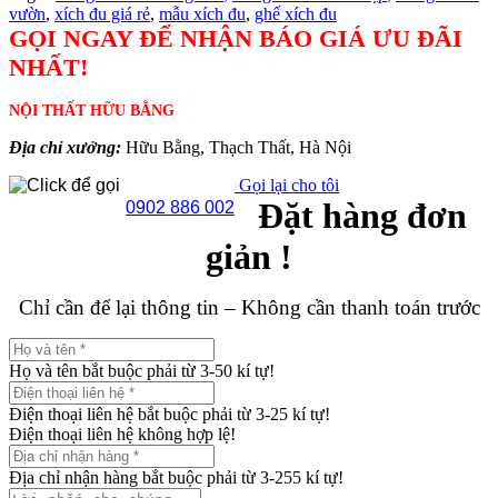
vườn
,
xích đu giá rẻ
,
mẫu xích đu
,
ghế xích đu
GỌI NGAY ĐỂ NHẬN BÁO GIÁ ƯU ĐÃI
NHẤT!
NỘI THẤT HỮU BẰNG
Địa chỉ xưởng:
Hữu Bằng, Thạch Thất, Hà Nội
Gọi lại cho tôi
Đặt hàng đơn
0902 886 002
giản !
Chỉ cần để lại thông tin – Không cần thanh toán trước
Họ và tên bắt buộc phải từ 3-50 kí tự!
Điện thoại liên hệ bắt buộc phải từ 3-25 kí tự!
Điện thoại liên hệ không hợp lệ!
Địa chỉ nhận hàng bắt buộc phải từ 3-255 kí tự!