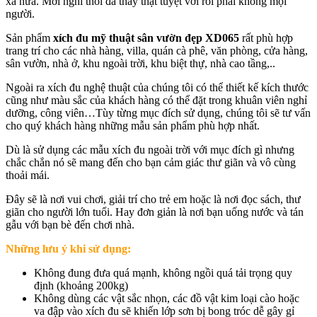
xa nữa. Mới nghĩ thôi đã thấy thật tuyệt vời rồi phải không mọi
người.
Sản phẩm
xích đu mỹ thuật sân vườn đẹp XD065
rất phù hợp
trang trí cho các nhà hàng, villa, quán cà phê, văn phòng, cửa hàng,
sân vườn, nhà ở, khu ngoài trời, khu biệt thự, nhà cao tầng,..
Ngoài ra xích đu nghệ thuật của chúng tôi có thể thiết kế kích thước
cũng như màu sắc của khách hàng có thể đặt trong khuân viên nghỉ
dưỡng, công viên…Tùy từng mục đích sử dụng, chúng tôi sẽ tư vấn
cho quý khách hàng những mẫu sản phẩm phù hợp nhất.
Dù là sử dụng các mẫu xích đu ngoài trời với mục đích gì nhưng
chắc chắn nó sẽ mang đến cho bạn cảm giác thư giãn và vô cùng
thoải mái.
Đây sẽ là nơi vui chơi, giải trí cho trẻ em hoặc là nơi đọc sách, thư
giãn cho người lớn tuổi. Hay đơn giản là nơi bạn uống nước và tán
gẫu với bạn bè đến chơi nhà.
Những lưu ý khi sử dụng:
Không đung đưa quá mạnh, không ngồi quá tải trọng quy
định (khoảng 200kg)
Không dùng các vật sắc nhọn, các đồ vật kim loại cào hoặc
va đập vào xích đu sẽ khiến lớp sơn bị bong tróc dễ gây gỉ