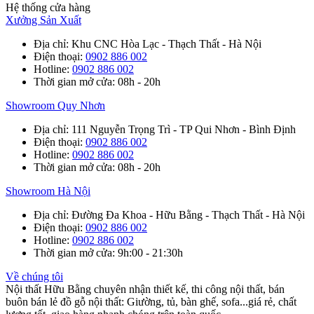
Hệ thống cửa hàng
Xưởng Sản Xuất
Địa chỉ
: Khu CNC Hòa Lạc - Thạch Thất - Hà Nội
Điện thoại
:
0902 886 002
Hotline
:
0902 886 002
Thời gian mở cửa
: 08h - 20h
Showroom Quy Nhơn
Địa chỉ
: 111 Nguyễn Trọng Trì - TP Qui Nhơn - Bình Định
Điện thoại
:
0902 886 002
Hotline
:
0902 886 002
Thời gian mở cửa
: 08h - 20h
Showroom Hà Nội
Địa chỉ
: Đường Đa Khoa - Hữu Bằng - Thạch Thất - Hà Nội
Điện thoại
:
0902 886 002
Hotline
:
0902 886 002
Thời gian mở cửa
: 9h:00 - 21:30h
Về chúng tôi
Nội thất Hữu Bằng chuyên nhận thiết kế, thi công nội thất, bán
buôn bán lẻ đồ gỗ nội thất: Giường, tủ, bàn ghế, sofa...giá rẻ, chất