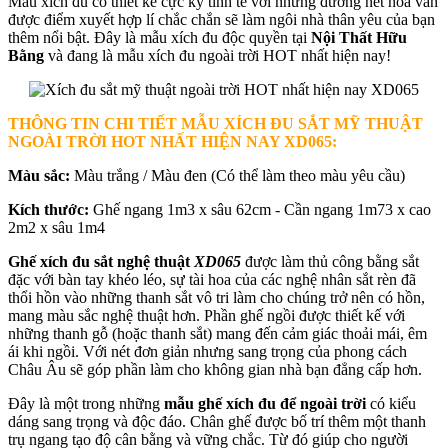
Mẫu xích đu có thiết kế cực kỳ tinh tế với những đường nét hoa văn
được điểm xuyết hợp lí chắc chắn sẽ làm ngôi nhà thân yêu của bạn
thêm nổi bật. Đây là mẫu xích đu độc quyền tại
Nội Thất Hữu
Bằng
và đang là mẫu xích đu ngoài trời HOT nhất hiện nay!
THÔNG TIN CHI TIẾT MẪU XÍCH ĐU SẮT MỸ THUẬT
NGOÀI TRỜI HOT NHẤT HIỆN NAY XD065:
Màu sắc:
Màu trắng / Màu đen (Có thể làm theo màu yêu cầu)
Kích thước:
Ghế ngang 1m3 x sâu 62cm - Cần ngang 1m73 x cao
2m2 x sâu 1m4
Ghế xích đu sắt nghệ thuật
XD065
được làm thủ công bằng sắt
đặc với bàn tay khéo léo, sự tài hoa của các nghệ nhân sắt rèn đã
thổi hồn vào những thanh sắt vô tri làm cho chúng trở nên có hồn,
mang màu sắc nghệ thuật hơn. Phần ghế ngồi được thiết kế với
những thanh gỗ (hoặc thanh sắt) mang đến cảm giác thoải mái, êm
ái khi ngồi. Với nét đơn giản nhưng sang trọng của phong cách
Châu Âu sẽ góp phần làm cho không gian nhà bạn đẳng cấp hơn.
Đây là một trong những
mẫu ghế xích đu để ngoài trời
có kiểu
dáng sang trọng và độc đáo. Chân ghế được bố trí thêm một thanh
trụ ngang tạo độ cân bằng và vững chắc. Từ đó giúp cho người