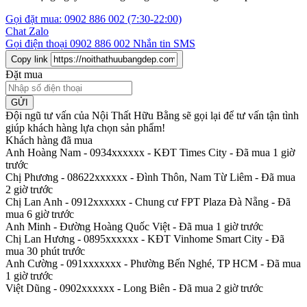
Gọi đặt mua:
0902 886 002
(7:30-22:00)
Chat Zalo
Gọi điện thoại
0902 886 002
Nhắn tin SMS
Copy link
Đặt mua
GỬI
Đội ngũ tư vấn của Nội Thất Hữu Bằng sẽ gọi lại để tư vấn tận tình
giúp khách hàng lựa chọn sản phẩm
!
Khách hàng đã mua
Anh Hoàng Nam - 0934xxxxxx
-
KĐT Times City - Đã mua 1 giờ
trước
Chị Phương - 08622xxxxxx
-
Đình Thôn, Nam Từ Liêm - Đã mua
2 giờ trước
Chị Lan Anh - 0912xxxxxx
-
Chung cư FPT Plaza Đà Nẵng - Đã
mua 6 giờ trước
Anh Minh
-
Đường Hoàng Quốc Việt - Đã mua 1 giờ trước
Chị Lan Hương - 0895xxxxxx
-
KĐT Vinhome Smart City - Đã
mua 30 phút trước
Anh Cường - 091xxxxxxx
-
Phường Bến Nghé, TP HCM - Đã mua
1 giờ trước
Việt Dũng - 0902xxxxxx
-
Long Biên - Đã mua 2 giờ trước