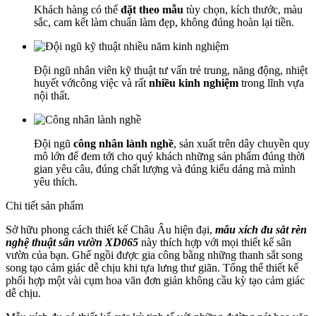
Khách hàng có thể
đặt theo mẫu
tùy chọn, kích thước, màu
sắc, cam kết làm chuẩn làm đẹp, không đúng hoàn lại tiền.
Đội ngũ nhân viên kỹ thuật tư vấn trẻ trung, năng động, nhiệt
huyết vớicông việc và rất
nhiều kinh nghiệm
trong lĩnh vựa
nội thất.
Đội ngũ
công nhân lành nghề
, sản xuất trên dây chuyền quy
mô lớn để đem tới cho quý khách những sản phẩm đúng thời
gian yêu câu, đúng chất lượng và đúng kiểu dáng mà mình
yêu thích.
Chi tiết sản phẩm
Sở hữu phong cách thiết kế Châu Âu hiện đại,
mẫu xích đu sắt rèn
nghệ thuật sân vườn XD065
này thích hợp với mọi thiết kế sân
vườn của bạn. Ghế ngồi được gia công bằng những thanh sắt song
song tạo cảm giác dễ chịu khi tựa lưng thư giãn. Tổng thể thiết kế
phối hợp một vài cụm hoa văn đơn giản không cầu kỳ tạo cảm giác
dễ chịu.