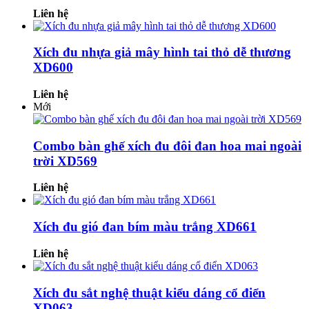
Liên hệ
Xích đu nhựa giả mây hình tai thỏ dễ thương
XD600
Liên hệ
Mới
Combo bàn ghế xích đu đôi đan hoa mai ngoài
trời XD569
Liên hệ
Xích đu gió đan bím màu trắng XD661
Liên hệ
Xích đu sắt nghệ thuật kiểu dáng cổ điển
XD063