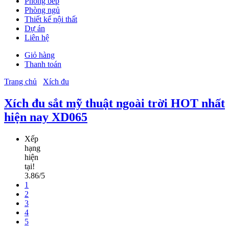
Phòng bếp
Phòng ngủ
Thiết kế nội thất
Dự án
Liên hệ
Giỏ hàng
Thanh toán
Trang chủ
Xích đu
Xích đu sắt mỹ thuật ngoài trời HOT nhất
hiện nay XD065
Xếp
hạng
hiện
tại!
3.86/5
1
2
3
4
5