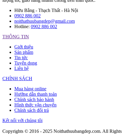
lượng tốt, giao hàng nhanh chóng trên toàn quốc.
Hữu Bằng - Thạch Thất - Hà Nội
0902 886 002
noithathuubangdep@gmail.com
Hotline:
0902 886 002
THÔNG TIN
Giới thiệu
Sản phẩm
Tin tức
Tuyển dụng
Liên hệ
CHÍNH SÁCH
Mua hàng online
Hướng dẫn thanh toán
Chính sách bảo hành
Hình thức vận chuyển
Chính sách đổi trả
Kết nối với chúng tôi
Copyrights © 2016 - 2025 Noithathuubangdep.com. All Rights