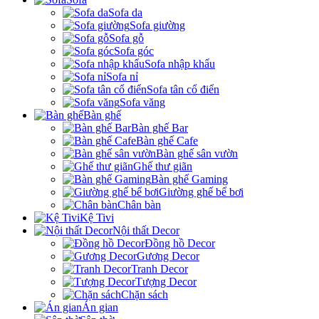
Sofa da
Sofa giường
Sofa gỗ
Sofa góc
Sofa nhập khẩu
Sofa nỉ
Sofa tân cổ điển
Sofa văng
Bàn ghế
Bàn ghế Bar
Bàn ghế Cafe
Bàn ghế sân vườn
Ghế thư giãn
Bàn ghế Gaming
Giường ghế bể bơi
Chân bàn
Kệ Tivi
Nội thất Decor
Đồng hồ Decor
Gương Decor
Tranh Decor
Tượng Decor
Chặn sách
Án gian