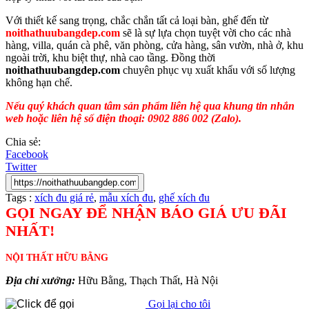
Với thiết kế sang trọng, chắc chắn tất cả loại bàn, ghế đến từ
noithathuubangdep.com
sẽ là sự lựa chọn tuyệt vời cho các nhà
hàng, villa, quán cà phê, văn phòng, cửa hàng, sân vườn, nhà ở, khu
ngoài trời, khu biệt thự, nhà cao tầng. Đồng thời
noithathuubangdep.com
chuyên phục vụ xuất khẩu với số lượng
không hạn chế.
Nếu quý khách quan tâm sản phẩm liên hệ qua khung tin nhắn
web hoặc liên hệ số điện thoại: 0902 886 002 (Zalo).
Chia sẻ:
Facebook
Twitter
Tags :
xích đu giá rẻ
,
mẫu xích đu
,
ghế xích đu
GỌI NGAY ĐỂ NHẬN BÁO GIÁ ƯU ĐÃI
NHẤT!
NỘI THẤT HỮU BẰNG
Địa chỉ xưởng:
Hữu Bằng, Thạch Thất, Hà Nội
Gọi lại cho tôi