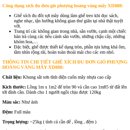
Công dụng xí
ch đu đơn giỏ phượng hoàng vàng mây XD888
:
Ghế xích đu đôi sợi mây dùng làm ghế treo khi đọc sách,
nghe nhạc, tận hưởng không gian thư giãn tại nhà thật tuyệt
vời.
Trang trí các không gian trong nhà, sân vườn, cạnh một chiếc
bàn trà cùng các tiểu cảnh sân vườn, những chậu cây, những
khóm hoa,…
Đặc biệt, ghế được thiết kế dạng tròn, phần tựa lưng khá ôm,
tầm nhìn rộng rãi, hoàn toàn thoải mái cho các em nhỏ.
THÔNG TIN CHI TIẾT GHẾ
XÍCH ĐU ĐƠN GIỎ PHƯỢNG
HOÀNG VÀNG MÂY XD888:
Chất liệu:
Khung sắt sơn tĩnh điện cuốn mây nhựa cao cấp
Kích thước:
Lồng 1m x 1m2 đế tròn 90 và cần cao 1m85 từ đất lên
tới đỉnh cần. Dành cho 1 người ngồi chịu được 120kg
Màu sắc:
Như ảnh
Đệm:
Full màu
Trọng lượng:
~25kg ( tính cả cần đế , lồng , đệm )