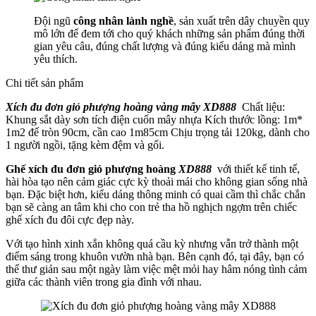
Đội ngũ
công nhân lành nghề
, sản xuất trên dây chuyền quy
mô lớn để đem tới cho quý khách những sản phẩm đúng thời
gian yêu câu, đúng chất lượng và đúng kiểu dáng mà mình
yêu thích.
Chi tiết sản phẩm
Xích đu đơn giỏ phượng hoàng vàng mây XD888
Chất liệu:
Khung sắt dày sơn tích điện cuốn mây nhựa Kích thước lồng: 1m*
1m2 đế tròn 90cm, cần cao 1m85cm Chịu trọng tải 120kg, dành cho
1 người ngồi, tặng kèm đệm và gối.
Ghế xích đu đơn giỏ phượng hoàng
XD888
với thiết kế tinh tế,
hài hòa tạo nên cảm giác cực kỳ thoải mái cho không gian sống nhà
bạn. Đặc biệt hơn, kiểu dáng thông minh có quai cầm thì chắc chắn
bạn sẽ càng an tâm khi cho con trẻ tha hồ nghịch ngợm trên chiếc
ghế xích đu đôi cực đẹp này.
Với tạo hình xinh xắn không quá cầu kỳ nhưng vẫn trở thành một
điểm sáng trong khuôn vườn nhà bạn. Bên cạnh đó, tại đây, bạn có
thể thư giản sau một ngày làm việc mệt mỏi hay hâm nóng tình cảm
giữa các thành viên trong gia đình với nhau.