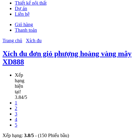
Thiết kế nội thất
Dự án
Liên hệ
Giỏ hàng
Thanh toán
Trang chủ
Xích đu
Xích đu đơn giỏ phượng hoàng vàng mây
XD888
Xếp
hạng
hiện
tại!
3.84/5
1
2
3
4
5
Xếp hạng:
3.8
/
5
-
(150 Phiếu bầu)