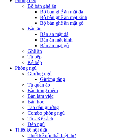
Phòng bếp
Bộ bàn ghế ăn
Bộ bàn ghế ăn mặt đá
Bộ bàn ghế ăn mặt kính
Bộ bàn ghế ăn mặt gỗ
Bàn ăn
Bàn ăn mặt đá
Bàn ăn mặt kính
Bàn ăn mặt gỗ
Ghế ăn
Tủ bếp
Kệ bếp
Phòng ngủ
Giường ngủ
Giường tầng
Tủ quần áo
Bàn trang điểm
Bàn làm việc
Bàn học
Tab đầu giường
Combo phòng ngủ
Tủ - Kệ sách
Đèn ngủ
Thiết kế nội thất
Thiết kế nội thất biệt thự