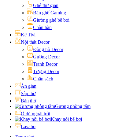
Ghế thư giãn
Bàn ghế Gaming
Giường ghế bể bơi
Chân bàn
Kệ Tivi
Nội thất Decor
Đồng hồ Decor
Gương Decor
Tranh Decor
Tượng Decor
Chặn sách
Án gian
Sập thờ
Bàn thờ
Gương phòng tắm
Ô dù ngoài trời
Khay nổi bể bơi
Lavabo
Trang chủ