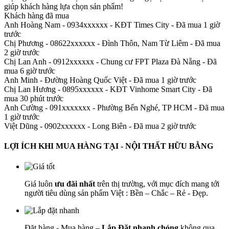
giúp khách hàng lựa chọn sản phẩm
!
Khách hàng đã mua
Anh Hoàng Nam - 0934xxxxxx
-
KĐT Times City - Đã mua 1 giờ
trước
Chị Phương - 08622xxxxxx
-
Đình Thôn, Nam Từ Liêm - Đã mua
2 giờ trước
Chị Lan Anh - 0912xxxxxx
-
Chung cư FPT Plaza Đà Nẵng - Đã
mua 6 giờ trước
Anh Minh
-
Đường Hoàng Quốc Việt - Đã mua 1 giờ trước
Chị Lan Hương - 0895xxxxxx
-
KĐT Vinhome Smart City - Đã
mua 30 phút trước
Anh Cường - 091xxxxxxx
-
Phường Bến Nghé, TP HCM - Đã mua
1 giờ trước
Việt Dũng - 0902xxxxxx
-
Long Biên - Đã mua 2 giờ trước
LỢI ÍCH KHI MUA HÀNG TẠI - NỘI THẤT HỮU BẰNG
Giá luôn
ưu đãi nhất
trên thị trường, với mục đích mang tới
người tiêu dùng sản phẩm Việt : Bền – Chắc – Rẻ - Đẹp.
Đặt hàng - Mua hàng –
Lắp Đặt nhanh chóng
không qua