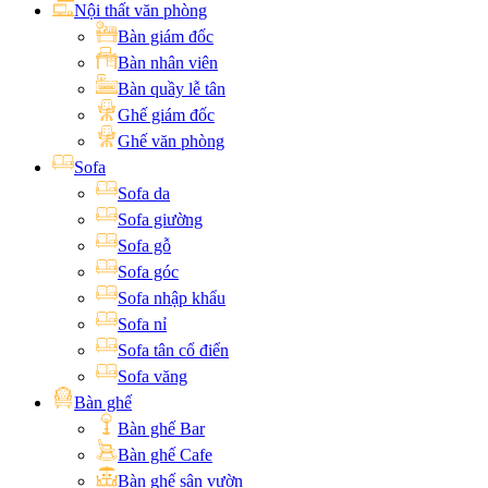
Nội thất văn phòng
Bàn giám đốc
Bàn nhân viên
Bàn quầy lễ tân
Ghế giám đốc
Ghế văn phòng
Sofa
Sofa da
Sofa giường
Sofa gỗ
Sofa góc
Sofa nhập khẩu
Sofa nỉ
Sofa tân cổ điển
Sofa văng
Bàn ghế
Bàn ghế Bar
Bàn ghế Cafe
Bàn ghế sân vườn