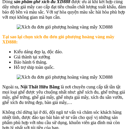
Dòng
sản phẩm ghế xích đu XD888
được ưu ái khi kết hợp cùng
dây nhựa giả mây cao cấp đạt tiêu chuẩn chất lượng xuất khẩu, đảm
bảo độ bền và màu sắc. Với sự hòa quyện màu sắc hài hòa phù hợp
với mọi không gian mà bạn cần.
Tại sao lại chọn
xích đu đơn giỏ phượng hoàng vàng mây
XD888
:
Kiểu dáng đẹp lạ, độc đáo.
Giá thành tại xưởng
Bảo hành 6 tháng.
Hỗ trợ ship toàn quốc.
Ngoài ra,
Nội Thất Hữu Bằng
là nơi chuyên cung cấp tất tần tật
mọi loại ghế được yêu chuộng nhất như: ghế xích đu, ghế trứng giả
mây, ghế trứng, ghế giả mây, ghế nhựa giả mây, xích đu sân vườn,
ghế xích đu trứng đẹp, bàn giả mây,…
Không chỉ dừng lại ở đó, đội ngũ tư vấn và chăm sóc khách hàng
nhiệt tình, được đào tạo bài bản sẽ tư vấn cho quý vị những sản
phẩm phù hợp với nhu cầu sử dụng, khuôn viên gia đình mà còn
hợp lý nhất với túi tiền của bạn.