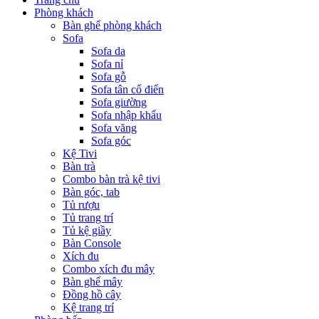
Phòng khách
Bàn ghế phòng khách
Sofa
Sofa da
Sofa nỉ
Sofa gỗ
Sofa tân cổ điển
Sofa giường
Sofa nhập khẩu
Sofa văng
Sofa góc
Kệ Tivi
Bàn trà
Combo bàn trà kệ tivi
Bàn góc, tab
Tủ rượu
Tủ trang trí
Tủ kệ giầy
Bàn Console
Xích đu
Combo xích đu mây
Bàn ghế mây
Đồng hồ cây
Kệ trang trí