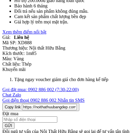
Hỗ trợ 200.000đ giao hàng toàn quốc
Bảo hành 6 tháng
Đổi trả nếu sản phẩm không đúng mẫu.
Cam kết sản phẩm chất lượng bền đẹp
Giá hợp lý trên mọi mặt trận.
Xem thêm điểm nổi bật
Giá:
Liên hệ
Mã SP:
XD888
Thương hiệu:
Nội thất Hữu Bằng
Kích thước:
1m85
Màu:
Vàng
Chất liệu:
Thép
Khuyến mãi
Tặng ngay voucher giảm giá cho đơn hàng kế tiếp
Gọi đặt mua:
0902 886 002
(7:30-22:00)
Chat Zalo
Gọi điện thoại
0902 886 002
Nhắn tin SMS
Copy link
Đặt mua
GỬI
Đội ngũ tư vấn của Nội Thất Hữu Bằng sẽ gọi lại để tư vấn tận tình