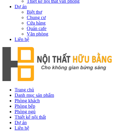
Thiết kế nội thất văn phòng
Dự án
Biệt thự
Chung cư
Cửa hàng
Quán cafe
Văn phòng
Liên hệ
Trang chủ
Danh mục sản phẩm
Phòng khách
Phòng bếp
Phòng ngủ
Thiết kế nội thất
Dự án
Liên hệ