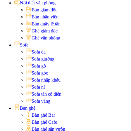
Nội thất văn phòng
Bàn giám đốc
Bàn nhân viên
Bàn quầy lễ tân
Ghế giám đốc
Ghế văn phòng
Sofa
Sofa da
Sofa giường
Sofa gỗ
Sofa góc
Sofa nhập khẩu
Sofa nỉ
Sofa tân cổ điển
Sofa văng
Bàn ghế
Bàn ghế Bar
Bàn ghế Cafe
Bàn ghế sân vườn