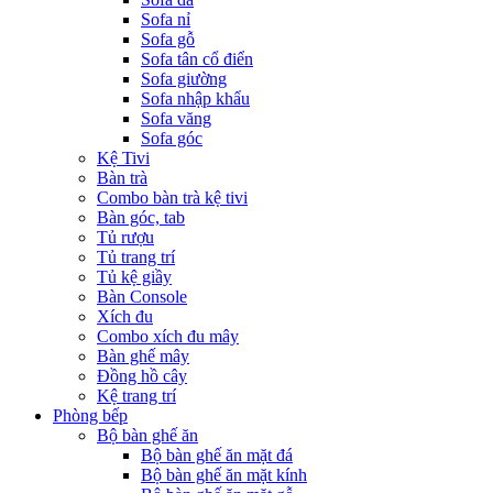
Sofa nỉ
Sofa gỗ
Sofa tân cổ điển
Sofa giường
Sofa nhập khẩu
Sofa văng
Sofa góc
Kệ Tivi
Bàn trà
Combo bàn trà kệ tivi
Bàn góc, tab
Tủ rượu
Tủ trang trí
Tủ kệ giầy
Bàn Console
Xích đu
Combo xích đu mây
Bàn ghế mây
Đồng hồ cây
Kệ trang trí
Phòng bếp
Bộ bàn ghế ăn
Bộ bàn ghế ăn mặt đá
Bộ bàn ghế ăn mặt kính