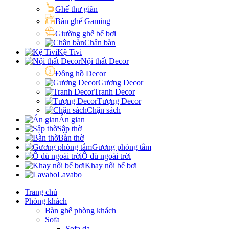
Ghế thư giãn
Bàn ghế Gaming
Giường ghế bể bơi
Chân bàn
Kệ Tivi
Nội thất Decor
Đồng hồ Decor
Gương Decor
Tranh Decor
Tượng Decor
Chặn sách
Án gian
Sập thờ
Bàn thờ
Gương phòng tắm
Ô dù ngoài trời
Khay nổi bể bơi
Lavabo
Trang chủ
Phòng khách
Bàn ghế phòng khách
Sofa
Sofa da