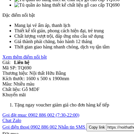
Đặc điểm nổi bật
Mang lại vẻ ấm áp, thanh lịch
Thiết kế tối giản, phong cách hiện đại, trẻ trung
Chất lượng vượt trội, đáp ứng nhu cầu sử dụng
Giá thành phải chăng, bảo hành 12 tháng
Thời gian giao hàng nhanh chóng, dịch vụ tận tâm
Xem thêm điểm nổi bật
Giá:
Liên hệ
Mã SP:
TQ690
Thương hiệu:
Nội thất Hữu Bằng
Kích thước:
1600 x 500 x 1900mm
Màu:
Nhiều màu
Chất liệu:
Gỗ MDF
Khuyến mãi
Tặng ngay voucher giảm giá cho đơn hàng kế tiếp
Gọi đặt mua:
0902 886 002
(7:30-22:00)
Chat Zalo
Gọi điện thoại
0902 886 002
Nhắn tin SMS
Copy link
Đặt mua