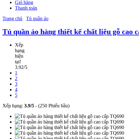
Giỏ hàng
Thanh toán
Trang chủ
Tủ quần áo
Tủ quần áo hàng thiết kế chất liệu gỗ cao
Xếp
hạng
hiện
tại!
3.92/5
1
2
3
4
5
Xếp hạng:
3.9
/
5
-
(250 Phiếu bầu)