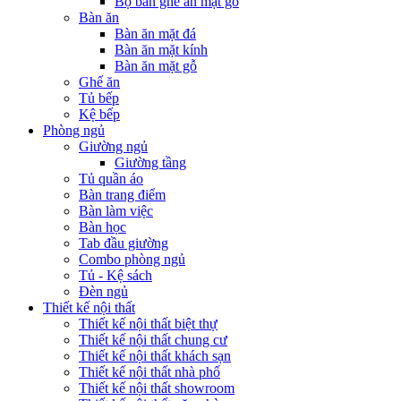
Bộ bàn ghế ăn mặt gỗ
Bàn ăn
Bàn ăn mặt đá
Bàn ăn mặt kính
Bàn ăn mặt gỗ
Ghế ăn
Tủ bếp
Kệ bếp
Phòng ngủ
Giường ngủ
Giường tầng
Tủ quần áo
Bàn trang điểm
Bàn làm việc
Bàn học
Tab đầu giường
Combo phòng ngủ
Tủ - Kệ sách
Đèn ngủ
Thiết kế nội thất
Thiết kế nội thất biệt thự
Thiết kế nội thất chung cư
Thiết kế nội thất khách sạn
Thiết kế nội thất nhà phố
Thiết kế nội thất showroom