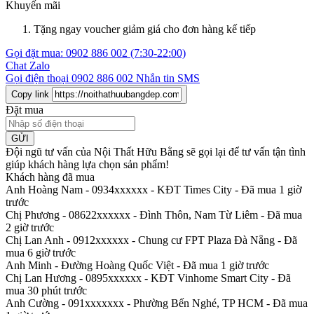
Khuyến mãi
Tặng ngay voucher giảm giá cho đơn hàng kế tiếp
Gọi đặt mua:
0902 886 002
(7:30-22:00)
Chat Zalo
Gọi điện thoại
0902 886 002
Nhắn tin SMS
Copy link
Đặt mua
GỬI
Đội ngũ tư vấn của Nội Thất Hữu Bằng sẽ gọi lại để tư vấn tận tình
giúp khách hàng lựa chọn sản phẩm
!
Khách hàng đã mua
Anh Hoàng Nam - 0934xxxxxx
-
KĐT Times City - Đã mua 1 giờ
trước
Chị Phương - 08622xxxxxx
-
Đình Thôn, Nam Từ Liêm - Đã mua
2 giờ trước
Chị Lan Anh - 0912xxxxxx
-
Chung cư FPT Plaza Đà Nẵng - Đã
mua 6 giờ trước
Anh Minh
-
Đường Hoàng Quốc Việt - Đã mua 1 giờ trước
Chị Lan Hương - 0895xxxxxx
-
KĐT Vinhome Smart City - Đã
mua 30 phút trước
Anh Cường - 091xxxxxxx
-
Phường Bến Nghé, TP HCM - Đã mua