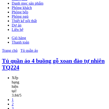
Danh mục sản phẩm
Phòng khách
Phòng bếp
Phòng ngủ
Thiết kế nội thất
Dự án
Liên hệ
Giỏ hàng
Thanh toán
Trang chủ
Tủ quần áo
Tủ quần áo 4 buồng gỗ xoan đào tự nhiên
TQ224
Xếp
hạng
hiện
tại!
3.84/5
1
2
3