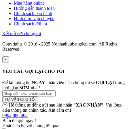
Mua hàng online
Hướng dẫn thanh toán
Chính sách bảo hành
Hình thức vận chuyển
Chính sách đổi trả
Kết nối với chúng tôi
Copyrights © 2016 - 2025 Noithathuubangdep.com. All Rights
Reserved!
×
YÊU CẦU GỌI LẠI CHO TÔI
Để lại thông tin
NGAY
nhân viên của chúng tôi sẽ
GỌI LẠI
trong
thời gian
SỚM
nhất!
TƯ VẤN CHO TÔI
(*) Hệ thống tự động gửi sau khi nhấn
”XÁC NHẬN”
. Vui lòng
điền thông tin chính xác. Xin cảm ơn!
0902 886 002
Bấm để gọi ngay
!
Hoặc liên hệ với chúng tôi qua: