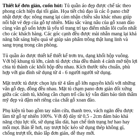
Thiết kế đơn giản, cuốn hút:
Tủ quần áo đẹp được chế tác theo
phong cách hiện đại tối giản. Họa tiết chủ đạo là các ô pano chữ
nhật được đục nông mang lại cảm nhận chiều sâu khác nhau giúp
nổi bật vẻ đẹp của gỗ tự nhiên. Màu sắc vàng nâu của gỗ xoan đào
cùng vân gỗ uốn lượn là yếu tố trang trí tạo điểm nhấn lôi cuốn nhất
cho các khách hàng. Các góc cạnh đều được mài nhẵn mang lại khả
năng bắt sáng hiệu quả sẽ giúp sản phẩm trông thật lung linh và
sang trọng trong căn phòng.
Tủ quần áo được thiết kế thiết kế trơn tru, dạng khối hộp vuông.
Với bộ khung tủ lớn, cánh tủ được chia đều thành 4 cánh mở tiện lợi
chia tủ thành các khối hộp đều nhau. Kích thước tiêu chuẩn, phù
hợp với gia đình sử dụng từ 4 - 6 người người sử dụng.
Mặt trước tủ được chọn lựa từ 4 tấm gỗ lớn nguyên khối với những
vân gỗ đẹp, đồng đều nhau. Mặt tủ chạm pano đơn giản đối xứng
giữa các cánh tủ, không cần chạm trổ cầu kỳ vẫn đảm bảo tính thẩm
mỹ đẹp và đậm nét riêng của chất gỗ xoan đào.
Phụ kiện tủ bao gồm tay nắm cửa, thanh treo, vách ngăn đều được
làm từ gỗ tự nhiên 100%. Với độ dày từ 0,5 - 2cm đảm bảo khả
năng chịu lực tốt, sử dụng lâu dài, hạn chế tình trạng hư hao hay
mối mọt. Bản lề hơi, ray trượt hộc kéo sử dụng thép không gỉ,
chống trượt tốt, tháo lắp đơn giản, dễ thay mới.