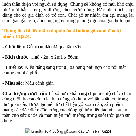
luôn thân thiện với người sử dụng. Chúng sẽ không có mùi khó chịu
như mùi hắc, hay gây dị ứng cho người dùng. Đặc biệt thích hợp
dùng cho cả gia đình có trẻ con. Chất gỗ tự nhiên ấm áp, mang lại
cảm giác gần gũi, ấm cúng ngay trong phòng ngủ của gia đình bạn.
Thông tin chi tiết mẫu t
ủ quần áo 4 buồng gỗ xoan đào tự
nhiên TQ224
:
- Chất liệu:
Gỗ xoan đào đã qua tẩm sấy
- Kích thước:
1m8 - 2m x 2m1 x 56cm
- Thiết kế:
Kiểu dáng sang trọng , đa năng phù hợp cho nội thất
chung cư nhà phố.
- Màu sắc:
Màu cánh gián
Chất lượng vượt trội:
Tủ sở hữu khả năng chịu lực, độ chắc chắn
cùng tuổi thọ cao đem lại khả năng sử dụng với tần suất lớn trong
thời gian dài. Được tạo nên từ chất liệu gỗ xoan đào, sản phẩm
mang các đặc điểm đặc trưng của dòng gỗ tự nhiên tạo nên sự an
toàn cho sức khỏe và thân thiện môi trường trong suốt thời gian sử
dụng.