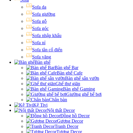
Sofa da
Sofa giường
Sofa gỗ
Sofa góc
Sofa nhập khẩu
Sofa nỉ
Sofa tân cổ điển
Sofa văng
Bàn ghế
Bàn ghế Bar
Bàn ghế Cafe
Bàn ghế sân vườn
Ghế thư giãn
Bàn ghế Gaming
Giường ghế bể bơi
Chân bàn
Kệ Tivi
Nội thất Decor
Đồng hồ Decor
Gương Decor
Tranh Decor
Tượng Decor