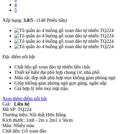
4
5
Xếp hạng:
3.8
/
5
-
(148 Phiếu bầu)
Đặc điểm nổi bật
Chất liệu gỗ xoan đào tự nhiên bền chắc
Thiết kế hiện đại phù hợp chung cư, nhà phố
Màu sắc đẹp mắt phù hợp mọi không gian phòng ngủ
Giúp không gian phòng ngủ gọn gàng, ngăn nắp
Giá hợp lý trên mọi mặt trận.
Xem thêm điểm nổi bật
Giá:
Liên hệ
Mã SP:
TQ224
Thương hiệu:
Nội thất Hữu Bằng
Kích thước:
1m8 - 2m x 2m1 x 56cm
Màu:
Nhiều màu
Chất liệu:
Gỗ xoan đào