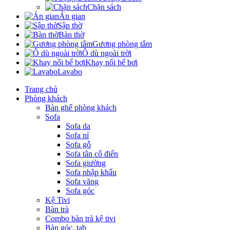
Chặn sách
Án gian
Sập thờ
Bàn thờ
Gương phòng tắm
Ô dù ngoài trời
Khay nổi bể bơi
Lavabo
Trang chủ
Phòng khách
Bàn ghế phòng khách
Sofa
Sofa da
Sofa nỉ
Sofa gỗ
Sofa tân cổ điển
Sofa giường
Sofa nhập khẩu
Sofa văng
Sofa góc
Kệ Tivi
Bàn trà
Combo bàn trà kệ tivi
Bàn góc, tab