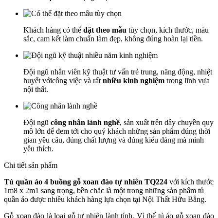
Khách hàng có thể
đặt theo mẫu
tùy chọn, kích thước, màu
sắc, cam kết làm chuẩn làm đẹp, không đúng hoàn lại tiền.
Đội ngũ nhân viên kỹ thuật tư vấn trẻ trung, năng động, nhiệt
huyết vớicông việc và rất
nhiều kinh nghiệm
trong lĩnh vựa
nội thất.
Đội ngũ
công nhân lành nghề
, sản xuất trên dây chuyền quy
mô lớn để đem tới cho quý khách những sản phẩm đúng thời
gian yêu câu, đúng chất lượng và đúng kiểu dáng mà mình
yêu thích.
Chi tiết sản phẩm
Tủ quần áo 4 buồng gỗ xoan đào tự nhiên TQ224
với kích thước
1m8 x 2m1 sang trọng, bền chắc là một trong những sản phẩm tủ
quần áo được nhiều khách hàng lựa chọn tại Nội Thất Hữu Bằng.
Gỗ xoan đào là loại gỗ tự nhiên lành tính. Vì thế tủ áo gỗ xoan đào