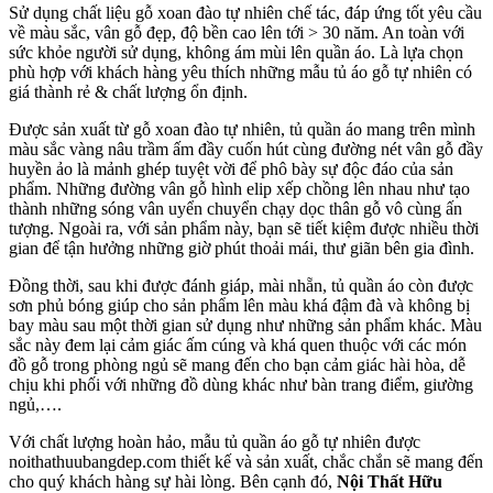
Sử dụng chất liệu gỗ xoan đào tự nhiên chế tác, đáp ứng tốt yêu cầu
về màu sắc, vân gỗ đẹp, độ bền cao lên tới > 30 năm. An toàn với
sức khỏe người sử dụng, không ám mùi lên quần áo. Là lựa chọn
phù hợp với khách hàng yêu thích những mẫu tủ áo gỗ tự nhiên có
giá thành rẻ & chất lượng ổn định.
Được sản xuất từ gỗ xoan đào tự nhiên, tủ quần áo mang trên mình
màu sắc vàng nâu trầm ấm đầy cuốn hút cùng đường nét vân gỗ đầy
huyền ảo là mảnh ghép tuyệt vời để phô bày sự độc đáo của sản
phẩm. Những đường vân gỗ hình elip xếp chồng lên nhau như tạo
thành những sóng vân uyển chuyển chạy dọc thân gỗ vô cùng ấn
tượng. Ngoài ra, với sản phẩm này, bạn sẽ tiết kiệm được nhiều thời
gian để tận hưởng những giờ phút thoải mái, thư giãn bên gia đình.
Đồng thời, sau khi được đánh giáp, mài nhẵn, tủ quần áo còn được
sơn phủ bóng giúp cho sản phẩm lên màu khá đậm đà và không bị
bay màu sau một thời gian sử dụng như những sản phẩm khác. Màu
sắc này đem lại cảm giác ấm cúng và khá quen thuộc với các món
đồ gỗ trong phòng ngủ sẽ mang đến cho bạn cảm giác hài hòa, dễ
chịu khi phối với những đồ dùng khác như bàn trang điểm, giường
ngủ,….
Với chất lượng hoàn hảo, mẫu tủ quần áo gỗ tự nhiên được
noithathuubangdep.com thiết kế và sản xuất, chắc chắn sẽ mang đến
cho quý khách hàng sự hài lòng. Bên cạnh đó,
Nội Thất Hữu