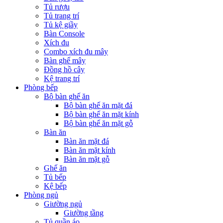
Tủ rượu
Tủ trang trí
Tủ kệ giầy
Bàn Console
Xích đu
Combo xích đu mây
Bàn ghế mây
Đồng hồ cây
Kệ trang trí
Phòng bếp
Bộ bàn ghế ăn
Bộ bàn ghế ăn mặt đá
Bộ bàn ghế ăn mặt kính
Bộ bàn ghế ăn mặt gỗ
Bàn ăn
Bàn ăn mặt đá
Bàn ăn mặt kính
Bàn ăn mặt gỗ
Ghế ăn
Tủ bếp
Kệ bếp
Phòng ngủ
Giường ngủ
Giường tầng
Tủ quần áo