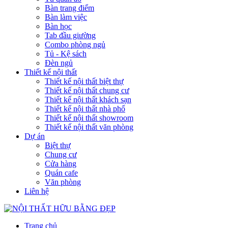
Bàn trang điểm
Bàn làm việc
Bàn học
Tab đầu giường
Combo phòng ngủ
Tủ - Kệ sách
Đèn ngủ
Thiết kế nội thất
Thiết kế nội thất biệt thự
Thiết kế nội thất chung cư
Thiết kế nội thất khách sạn
Thiết kế nội thất nhà phố
Thiết kế nội thất showroom
Thiết kế nội thất văn phòng
Dự án
Biệt thự
Chung cư
Cửa hàng
Quán cafe
Văn phòng
Liên hệ
Trang chủ