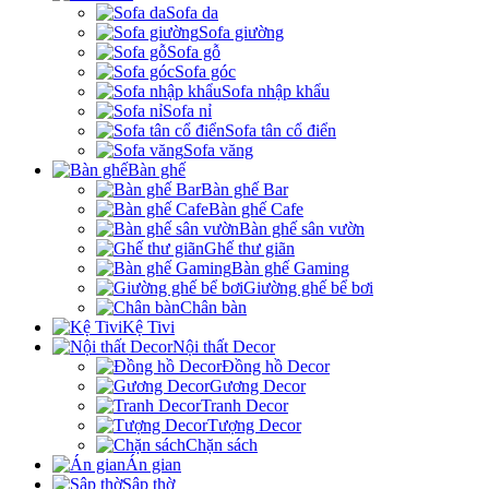
Sofa da
Sofa giường
Sofa gỗ
Sofa góc
Sofa nhập khẩu
Sofa nỉ
Sofa tân cổ điển
Sofa văng
Bàn ghế
Bàn ghế Bar
Bàn ghế Cafe
Bàn ghế sân vườn
Ghế thư giãn
Bàn ghế Gaming
Giường ghế bể bơi
Chân bàn
Kệ Tivi
Nội thất Decor
Đồng hồ Decor
Gương Decor
Tranh Decor
Tượng Decor
Chặn sách
Án gian
Sập thờ