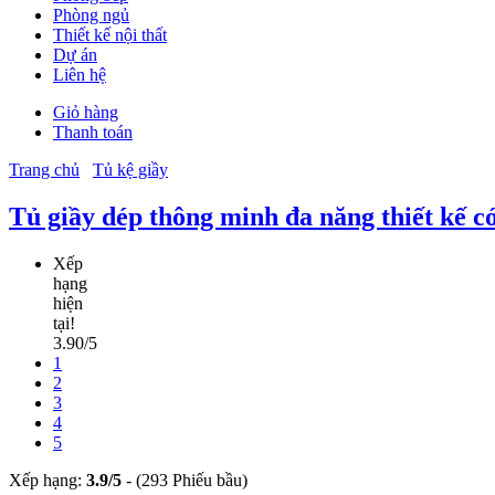
Phòng ngủ
Thiết kế nội thất
Dự án
Liên hệ
Giỏ hàng
Thanh toán
Trang chủ
Tủ kệ giầy
Tủ giầy dép thông minh đa năng thiết kế 
Xếp
hạng
hiện
tại!
3.90/5
1
2
3
4
5
Xếp hạng:
3.9
/
5
-
(293 Phiếu bầu)