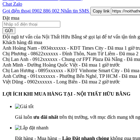
Chat Zalo
Gọi điện thoại
0902 886 002
Nhắn tin SMS
Copy link
Đặt mua
GỬI
Đội ngũ tư vấn của Nội Thất Hữu Bằng sẽ gọi lại để tư vấn tận tình
Khách hàng đã mua
Anh Hoàng Nam - 0934xxxxxx
-
KĐT Times City - Đã mua 1 giờ tr
Chị Phương - 08622xxxxxx
-
Đình Thôn, Nam Từ Liêm - Đã mua 2 g
Chị Lan Anh - 0912xxxxxx
-
Chung cư FPT Plaza Đà Nẵng - Đã mua
Anh Minh
-
Đường Hoàng Quốc Việt - Đã mua 1 giờ trước
Chị Lan Hương - 0895xxxxxx
-
KĐT Vinhome Smart City - Đã mua 
Anh Cường - 091xxxxxxx
-
Phường Bến Nghé, TP HCM - Đã mua 1 
Việt Dũng - 0902xxxxxx
-
Long Biên - Đã mua 2 giờ trước
LỢI ÍCH KHI MUA HÀNG TẠI - NỘI THẤT HỮU BẰNG
Giá luôn
ưu đãi nhất
trên thị trường, với mục đích mang tới n
Đặt hàng - Mua hàng –
Lắp Đặt nhanh chóng
không qua trun