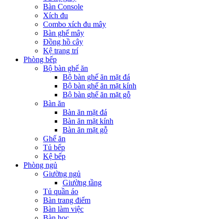
Bàn Console
Xích đu
Combo xích đu mây
Bàn ghế mây
Đồng hồ cây
Kệ trang trí
Phòng bếp
Bộ bàn ghế ăn
Bộ bàn ghế ăn mặt đá
Bộ bàn ghế ăn mặt kính
Bộ bàn ghế ăn mặt gỗ
Bàn ăn
Bàn ăn mặt đá
Bàn ăn mặt kính
Bàn ăn mặt gỗ
Ghế ăn
Tủ bếp
Kệ bếp
Phòng ngủ
Giường ngủ
Giường tầng
Tủ quần áo
Bàn trang điểm
Bàn làm việc
Bàn học