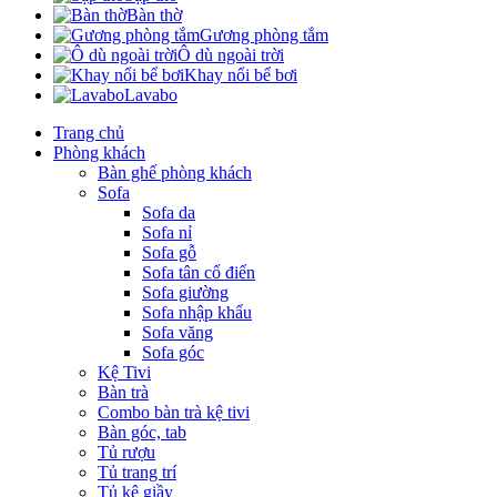
Bàn thờ
Gương phòng tắm
Ô dù ngoài trời
Khay nổi bể bơi
Lavabo
Trang chủ
Phòng khách
Bàn ghế phòng khách
Sofa
Sofa da
Sofa nỉ
Sofa gỗ
Sofa tân cổ điển
Sofa giường
Sofa nhập khẩu
Sofa văng
Sofa góc
Kệ Tivi
Bàn trà
Combo bàn trà kệ tivi
Bàn góc, tab
Tủ rượu
Tủ trang trí
Tủ kệ giầy