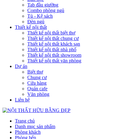
Tab đầu giường
Combo phòng ngủ
Tủ - Kệ sách
Đèn ngủ
Thiết kế nội thất
Thiết kế nội thất biệt thự
Thiết kế nội thất chung cư
Thiết kế nội thất khách sạn
Thiết kế nội thất nhà phố
Thiết kế nội thất showroom
Thiết kế nội thất văn phòng
Dự án
Biệt thự
Chung cư
Cửa hàng
Quán cafe
Văn phòng
Liên hệ
Trang chủ
Danh mục sản phẩm
Phòng khách
Phòng bếp