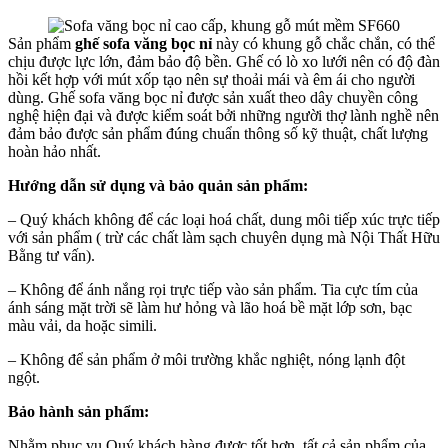
Sản phẩm
ghế sofa văng bọc nỉ
này có khung gỗ chắc chắn, có thể
chịu được lực lớn, đảm bảo độ bền. Ghế có lò xo lưới nên có độ đàn
hồi kết hợp với mút xốp tạo nên sự thoải mái và êm ái cho người
dùng. Ghế sofa văng bọc nỉ được sản xuất theo dây chuyền công
nghệ hiện đại và được kiểm soát bởi những người thợ lành nghề nên
đảm bảo được sản phẩm đúng chuẩn thông số kỹ thuật, chất lượng
hoàn hảo nhất.
Hướng dẫn sử dụng và bảo quản sản phẩm:
– Quý khách không để các loại hoá chất, dung môi tiếp xúc trực tiếp
với sản phẩm ( trừ các chất làm sạch chuyên dụng mà Nội Thất Hữu
Bằng tư vấn).
– Không để ánh nắng rọi trực tiếp vào sản phẩm. Tia cực tím của
ánh sáng mặt trời sẽ làm hư hỏng và lão hoá bề mặt lớp sơn, bạc
màu vải, da hoặc simili.
– Không để sản phẩm ở môi trường khắc nghiệt, nóng lạnh đột
ngột.
Bảo hành sản phẩm:
Nhằm phục vụ Quý khách hàng được tốt hơn, tất cả sản phẩm của