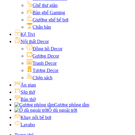
Ghế thư giãn
Bàn ghế Gaming
Giường ghế bể bơi
Chân bàn
Kệ Tivi
Nội thất Decor
Đồng hồ Decor
Gương Decor
Tranh Decor
Tượng Decor
Chặn sách
Án gian
Sập thờ
Bàn thờ
Gương phòng tắm
Ô dù ngoài trời
Khay nổi bể bơi
Lavabo
Trang chủ