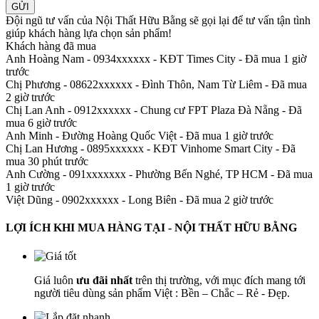
GỬI
Đội ngũ tư vấn của Nội Thất Hữu Bằng sẽ gọi lại để tư vấn tận tình
giúp khách hàng lựa chọn sản phẩm
!
Khách hàng đã mua
Anh Hoàng Nam - 0934xxxxxx
-
KĐT Times City - Đã mua 1 giờ
trước
Chị Phương - 08622xxxxxx
-
Đình Thôn, Nam Từ Liêm - Đã mua
2 giờ trước
Chị Lan Anh - 0912xxxxxx
-
Chung cư FPT Plaza Đà Nẵng - Đã
mua 6 giờ trước
Anh Minh
-
Đường Hoàng Quốc Việt - Đã mua 1 giờ trước
Chị Lan Hương - 0895xxxxxx
-
KĐT Vinhome Smart City - Đã
mua 30 phút trước
Anh Cường - 091xxxxxxx
-
Phường Bến Nghé, TP HCM - Đã mua
1 giờ trước
Việt Dũng - 0902xxxxxx
-
Long Biên - Đã mua 2 giờ trước
LỢI ÍCH KHI MUA HÀNG TẠI - NỘI THẤT HỮU BẰNG
Giá luôn
ưu đãi nhất
trên thị trường, với mục đích mang tới
người tiêu dùng sản phẩm Việt : Bền – Chắc – Rẻ - Đẹp.