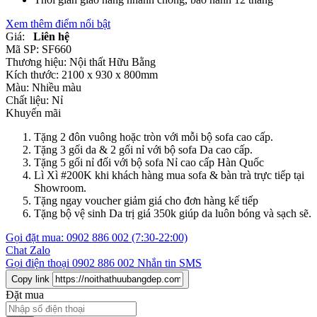
Xem thêm điểm nổi bật
Giá:
Liên hệ
Mã SP:
SF660
Thương hiệu:
Nội thất Hữu Bằng
Kích thước:
2100 x 930 x 800mm
Màu:
Nhiều màu
Chất liệu:
Nỉ
Khuyến mãi
Tặng 2 đôn vuông hoặc tròn với mỗi bộ sofa cao cấp.
Tặng 3 gối da & 2 gối nỉ với bộ sofa Da cao cấp.
Tặng 5 gối nỉ đối với bộ sofa Nỉ cao cấp Hàn Quốc
Lì Xì #200K khi khách hàng mua sofa & bàn trà trực tiếp tại
Showroom.
Tặng ngay voucher giảm giá cho đơn hàng kế tiếp
Tặng bộ vệ sinh Da trị giá 350k giúp da luôn bóng và sạch sẽ.
Gọi đặt mua:
0902 886 002
(7:30-22:00)
Chat Zalo
Gọi điện thoại
0902 886 002
Nhắn tin SMS
Copy link
Đặt mua