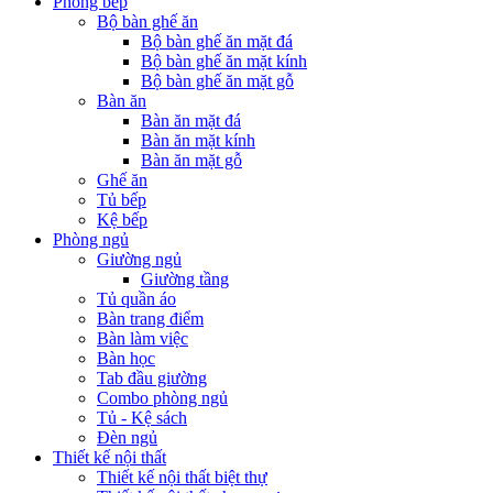
Phòng bếp
Bộ bàn ghế ăn
Bộ bàn ghế ăn mặt đá
Bộ bàn ghế ăn mặt kính
Bộ bàn ghế ăn mặt gỗ
Bàn ăn
Bàn ăn mặt đá
Bàn ăn mặt kính
Bàn ăn mặt gỗ
Ghế ăn
Tủ bếp
Kệ bếp
Phòng ngủ
Giường ngủ
Giường tầng
Tủ quần áo
Bàn trang điểm
Bàn làm việc
Bàn học
Tab đầu giường
Combo phòng ngủ
Tủ - Kệ sách
Đèn ngủ
Thiết kế nội thất
Thiết kế nội thất biệt thự