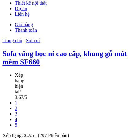
Thiết kế nội thất
Dự án
Liên hệ
Giỏ hàng
Thanh toán
Trang chủ
Sofa nỉ
Sofa văng bọc nỉ cao cấp, khung gỗ mút
mềm SF660
Xếp
hạng
hiện
tại!
3.67/5
1
2
3
4
5
Xếp hạng:
3.7
/
5
-
(297 Phiếu bầu)