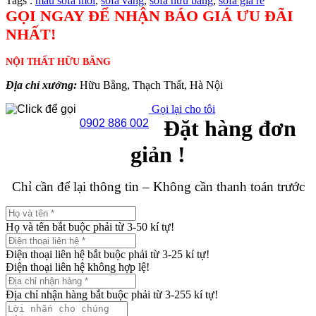
Tags :
mẫu sofa mới
,
sofa văng
,
sofa hữu bằng
,
sofa giá rẻ
GỌI NGAY ĐỂ NHẬN BÁO GIÁ ƯU ĐÃI
NHẤT!
NỘI THẤT HỮU BẰNG
Địa chỉ xưởng:
Hữu Bằng, Thạch Thất, Hà Nội
Gọi lại cho tôi
Đặt hàng đơn
0902 886 002
giản !
Chỉ cần để lại thông tin – Không cần thanh toán trước
Họ và tên bắt buộc phải từ 3-50 kí tự!
Điện thoại liên hệ bắt buộc phải từ 3-25 kí tự!
Điện thoại liên hệ không hợp lệ!
Địa chỉ nhận hàng bắt buộc phải từ 3-255 kí tự!