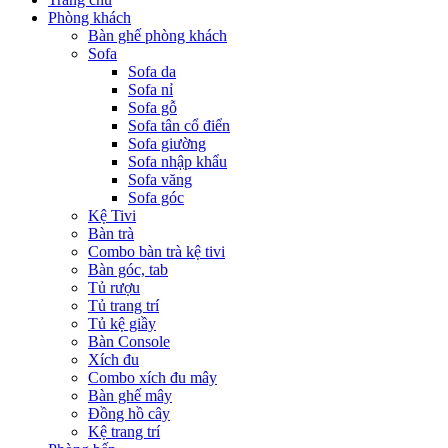
Phòng khách
Bàn ghế phòng khách
Sofa
Sofa da
Sofa nỉ
Sofa gỗ
Sofa tân cổ điển
Sofa giường
Sofa nhập khẩu
Sofa văng
Sofa góc
Kệ Tivi
Bàn trà
Combo bàn trà kệ tivi
Bàn góc, tab
Tủ rượu
Tủ trang trí
Tủ kệ giầy
Bàn Console
Xích đu
Combo xích đu mây
Bàn ghế mây
Đồng hồ cây
Kệ trang trí