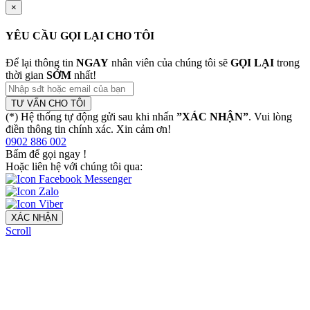
×
YÊU CẦU GỌI LẠI CHO TÔI
Để lại thông tin
NGAY
nhân viên của chúng tôi sẽ
GỌI LẠI
trong
thời gian
SỚM
nhất!
TƯ VẤN CHO TÔI
(*) Hệ thống tự động gửi sau khi nhấn
”XÁC NHẬN”
. Vui lòng
điền thông tin chính xác. Xin cảm ơn!
0902 886 002
Bấm để gọi ngay
!
Hoặc liên hệ với chúng tôi qua:
XÁC NHẬN
Scroll