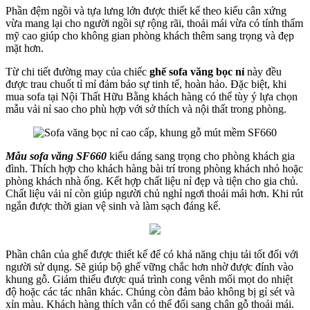
Phần đệm ngồi và tựa lưng lớn được thiết kế theo kiểu cân xứng
vừa mang lại cho người ngồi sự rộng rãi, thoải mái vừa có tính thẩm
mỹ cao giúp cho không gian phòng khách thêm sang trọng và đẹp
mặt hơn.
Từ chi tiết đường may của chiếc
ghế sofa văng bọc nỉ
này đều
được trau chuốt tỉ mỉ đảm bảo sự tinh tế, hoàn hảo. Đặc biệt, khi
mua sofa tại Nội Thất Hữu Bằng khách hàng có thể tùy ý lựa chọn
mẫu vải nỉ sao cho phù hợp với sở thích và nội thất trong phòng.
Mẫu sofa văng SF660
kiểu dáng sang trọng cho phòng khách gia
đình. Thích hợp cho khách hàng bài trí trong phòng khách nhỏ hoặc
phòng khách nhà ống. Kết hợp chất liệu nỉ đẹp và tiện cho gia chủ.
Chất liệu vải nỉ còn giúp người chủ nghỉ ngơi thoải mái hơn. Khi rút
ngắn được thời gian vệ sinh và làm sạch đáng kể.
Phần chân của ghế được thiết kế để có khả năng chịu tải tốt đối với
người sử dụng. Sẽ giúp bộ ghế vững chắc hơn nhờ được đính vào
khung gỗ. Giảm thiểu được quá trình cong vênh mối mọt do nhiệt
độ hoặc các tác nhân khác. Chúng còn đảm bảo không bị gỉ sét và
xỉn màu. Khách hàng thích vẫn có thể đổi sang chân gỗ thoải mái.