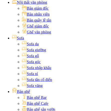
Nội thất văn phòng
Bàn giám đốc
Bàn nhân viên
Bàn quầy lễ tân
Ghế giám đốc
Ghế văn phòng
Sofa
Sofa da
Sofa giường
Sofa gỗ
Sofa góc
Sofa nhập khẩu
Sofa nỉ
Sofa tân cổ điển
Sofa văng
Bàn ghế
Bàn ghế Bar
Bàn ghế Cafe
Bàn ghế sân vườn