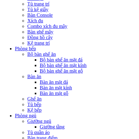
Tủ trang trí
Tủ kệ giầy
Bàn Console
Xích đu
Combo xích đu mây
Bàn ghế mây
Đồng hồ cây
Kệ trang trí
Phòng bếp
Bộ bàn ghế ăn
Bộ bàn ghế ăn mặt đá
Bộ bàn ghế ăn mặt kính
Bộ bàn ghế ăn mặt gỗ
Bàn ăn
Bàn ăn mặt đá
Bàn ăn mặt kính
Bàn ăn mặt gỗ
Ghế ăn
Tủ bếp
Kệ bếp
Phòng ngủ
Giường ngủ
Giường tầng
Tủ quần áo
Bàn trang điểm