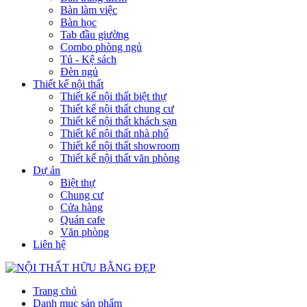
Bàn làm việc
Bàn học
Tab đầu giường
Combo phòng ngủ
Tủ - Kệ sách
Đèn ngủ
Thiết kế nội thất
Thiết kế nội thất biệt thự
Thiết kế nội thất chung cư
Thiết kế nội thất khách sạn
Thiết kế nội thất nhà phố
Thiết kế nội thất showroom
Thiết kế nội thất văn phòng
Dự án
Biệt thự
Chung cư
Cửa hàng
Quán cafe
Văn phòng
Liên hệ
Trang chủ
Danh mục sản phẩm