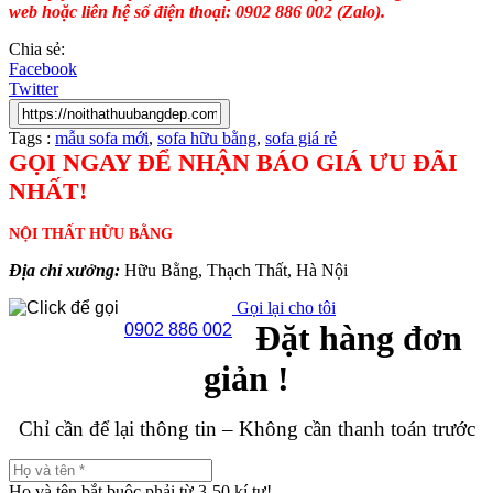
web hoặc liên hệ số điện thoại: 0902 886 002 (Zalo).
Chia sẻ:
Facebook
Twitter
Tags :
mẫu sofa mới
,
sofa hữu bằng
,
sofa giá rẻ
GỌI NGAY ĐỂ NHẬN BÁO GIÁ ƯU ĐÃI
NHẤT!
NỘI THẤT HỮU BẰNG
Địa chỉ xưởng:
Hữu Bằng, Thạch Thất, Hà Nội
Gọi lại cho tôi
Đặt hàng đơn
0902 886 002
giản !
Chỉ cần để lại thông tin – Không cần thanh toán trước
Họ và tên bắt buộc phải từ 3-50 kí tự!