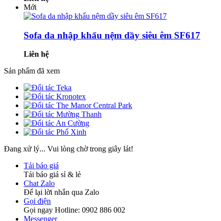
Mới
Sofa da nhập khẩu nệm dầy siêu êm SF617
Liên hệ
Sản phẩm đã xem
Đang xử lý... Vui lòng chờ trong giây lát!
Tải báo giá
Tải báo giá sỉ & lẻ
Chat Zalo
Để lại lời nhắn qua Zalo
Gọi điện
Gọi ngay Hotline: 0902 886 002
Messenger