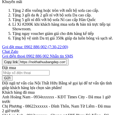
Khuyến mãi
Tặng 2 đôn vuông hoặc tròn với mỗi bộ sofa cao cấp.
Tặng 3 gối da & 2 gối nỉ với bộ sofa Da cao cấp.
Tặng 5 gối nỉ đối với bộ sofa Nỉ cao cấp Hàn Quốc
Lì Xì #200K khi khách hàng mua sofa & bàn trà trực tiếp tại
Showroom.
Tặng ngay voucher giảm giá cho đơn hàng kế tiếp
Tặng bộ vệ sinh Da trị giá 350k giúp da luôn bóng và sạch sẽ.
Gọi đặt mua:
0902 886 002
(7:30-22:00)
Chat Zalo
Gọi điện thoại
0902 886 002
Nhắn tin SMS
Copy link
Đặt mua
GỬI
Đội ngũ tư vấn của Nội Thất Hữu Bằng sẽ gọi lại để tư vấn tận tình
giúp khách hàng lựa chọn sản phẩm
!
Khách hàng đã mua
Anh Hoàng Nam - 0934xxxxxx
-
KĐT Times City - Đã mua 1 giờ
trước
Chị Phương - 08622xxxxxx
-
Đình Thôn, Nam Từ Liêm - Đã mua
2 giờ trước