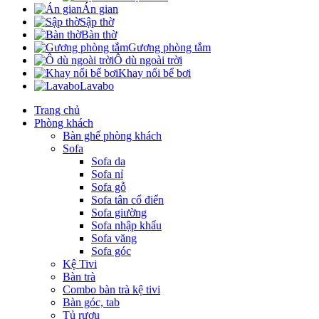
Án gian
Sập thờ
Bàn thờ
Gương phòng tắm
Ô dù ngoài trời
Khay nổi bể bơi
Lavabo
Trang chủ
Phòng khách
Bàn ghế phòng khách
Sofa
Sofa da
Sofa nỉ
Sofa gỗ
Sofa tân cổ điển
Sofa giường
Sofa nhập khẩu
Sofa văng
Sofa góc
Kệ Tivi
Bàn trà
Combo bàn trà kệ tivi
Bàn góc, tab
Tủ rượu