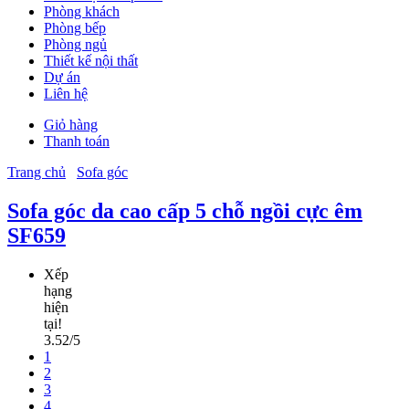
Phòng khách
Phòng bếp
Phòng ngủ
Thiết kế nội thất
Dự án
Liên hệ
Giỏ hàng
Thanh toán
Trang chủ
Sofa góc
Sofa góc da cao cấp 5 chỗ ngồi cực êm
SF659
Xếp
hạng
hiện
tại!
3.52/5
1
2
3
4