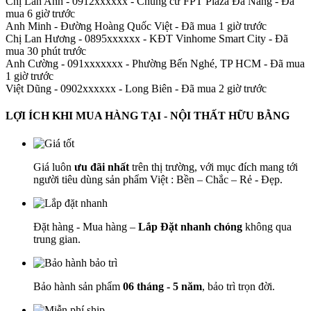
Chị Lan Anh - 0912xxxxxx
-
Chung cư FPT Plaza Đà Nẵng - Đã
mua 6 giờ trước
Anh Minh
-
Đường Hoàng Quốc Việt - Đã mua 1 giờ trước
Chị Lan Hương - 0895xxxxxx
-
KĐT Vinhome Smart City - Đã
mua 30 phút trước
Anh Cường - 091xxxxxxx
-
Phường Bến Nghé, TP HCM - Đã mua
1 giờ trước
Việt Dũng - 0902xxxxxx
-
Long Biên - Đã mua 2 giờ trước
LỢI ÍCH KHI MUA HÀNG TẠI - NỘI THẤT HỮU BẰNG
Giá luôn
ưu đãi nhất
trên thị trường, với mục đích mang tới
người tiêu dùng sản phẩm Việt : Bền – Chắc – Rẻ - Đẹp.
Đặt hàng - Mua hàng –
Lắp Đặt nhanh chóng
không qua
trung gian.
Bảo hành sản phẩm
06 tháng - 5 năm
, bảo trì trọn đời.