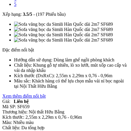
5
Xếp hạng:
3.5
/
5
-
(197 Phiếu bầu)
Đặc điểm nổi bật
Hướng dẫn sử dụng: Dùng làm ghế ngồi phòng khách
Chất liệu: Khung gỗ tự nhiên, lò xo lưới, mút xốp cao cấp và
vải da nhập khẩu
Kích thước (DxRxC): 2,55m x 2,29m x 0,76 - 0,96m
Màu sắc: Khách hàng có thể lựa chọn mẫu vải nỉ bọc ngoài
tại Nội Thất Hữu Bằng
Xem thêm điểm nổi bật
Giá:
Liên hệ
Mã SP:
SF659
Thương hiệu:
Nội thất Hữu Bằng
Kích thước:
2,55m x 2,29m x 0,76 - 0,96m
Màu:
Nhiều màu
Chất liệu:
Da tổng hợp