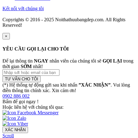
Kết nối với chúng tôi
Copyrights © 2016 - 2025 Noithathuubangdep.com. All Rights
Reserved!
×
YÊU CẦU GỌI LẠI CHO TÔI
Để lại thông tin
NGAY
nhân viên của chúng tôi sẽ
GỌI LẠI
trong
thời gian
SỚM
nhất!
TƯ VẤN CHO TÔI
(*) Hệ thống tự động gửi sau khi nhấn
”XÁC NHẬN”
. Vui lòng
điền thông tin chính xác. Xin cảm ơn!
0902 886 002
Bấm để gọi ngay
!
Hoặc liên hệ với chúng tôi qua:
XÁC NHẬN
Scroll