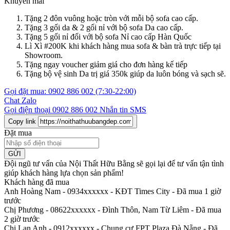
Khuyến mãi
Tặng 2 đôn vuông hoặc tròn với mỗi bộ sofa cao cấp.
Tặng 3 gối da & 2 gối nỉ với bộ sofa Da cao cấp.
Tặng 5 gối nỉ đối với bộ sofa Nỉ cao cấp Hàn Quốc
Lì Xì #200K khi khách hàng mua sofa & bàn trà trực tiếp tại
Showroom.
Tặng ngay voucher giảm giá cho đơn hàng kế tiếp
Tặng bộ vệ sinh Da trị giá 350k giúp da luôn bóng và sạch sẽ.
Gọi đặt mua:
0902 886 002
(7:30-22:00)
Chat Zalo
Gọi điện thoại
0902 886 002
Nhắn tin SMS
Copy link
Đặt mua
GỬI
Đội ngũ tư vấn của Nội Thất Hữu Bằng sẽ gọi lại để tư vấn tận tình
giúp khách hàng lựa chọn sản phẩm
!
Khách hàng đã mua
Anh Hoàng Nam - 0934xxxxxx
-
KĐT Times City - Đã mua 1 giờ
trước
Chị Phương - 08622xxxxxx
-
Đình Thôn, Nam Từ Liêm - Đã mua
2 giờ trước
Chị Lan Anh - 0912xxxxxx
-
Chung cư FPT Plaza Đà Nẵng - Đã