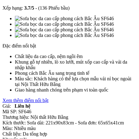
Xếp hạng:
3.7
/
5
-
(136 Phiếu bầu)
Đặc điểm nổi bật
Chất liệu da cao cấp, nệm ngồi êm
Khung gỗ tự nhiên, lò xo lưới, mút xốp cao cấp và vải da
nhập khẩu
Phong cách Bắc Âu sang trọng tinh tế
Màu sắc: Khách hàng có thể lựa chọn mẫu vải nỉ bọc ngoài
tại Nội Thất Hữu Bằng
Giao hàng nhanh chóng trên phạm vi toàn quốc
Xem thêm điểm nổi bật
Giá:
Liên hệ
Mã SP:
SF646
Thương hiệu:
Nội thất Hữu Bằng
Kích thước:
Sofa dài: 221x90x83cm - Sofa đơn: 65x65x41cm
Màu:
Nhiều màu
Chất liệu:
Da tổng hợp