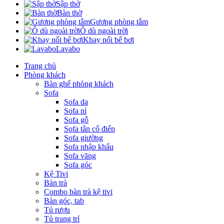
Sập thờ
Bàn thờ
Gương phòng tắm
Ô dù ngoài trời
Khay nổi bể bơi
Lavabo
Trang chủ
Phòng khách
Bàn ghế phòng khách
Sofa
Sofa da
Sofa nỉ
Sofa gỗ
Sofa tân cổ điển
Sofa giường
Sofa nhập khẩu
Sofa văng
Sofa góc
Kệ Tivi
Bàn trà
Combo bàn trà kệ tivi
Bàn góc, tab
Tủ rượu
Tủ trang trí