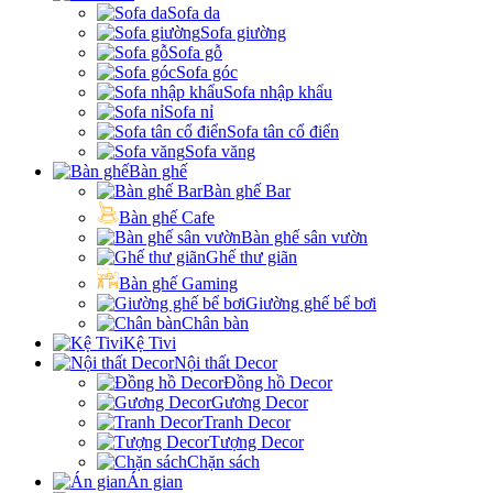
Sofa da
Sofa giường
Sofa gỗ
Sofa góc
Sofa nhập khẩu
Sofa nỉ
Sofa tân cổ điển
Sofa văng
Bàn ghế
Bàn ghế Bar
Bàn ghế Cafe
Bàn ghế sân vườn
Ghế thư giãn
Bàn ghế Gaming
Giường ghế bể bơi
Chân bàn
Kệ Tivi
Nội thất Decor
Đồng hồ Decor
Gương Decor
Tranh Decor
Tượng Decor
Chặn sách
Án gian