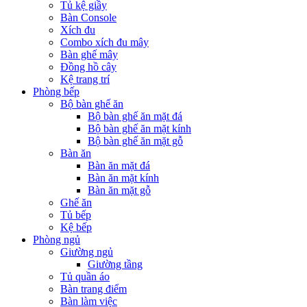
Tủ kệ giầy
Bàn Console
Xích đu
Combo xích đu mây
Bàn ghế mây
Đồng hồ cây
Kệ trang trí
Phòng bếp
Bộ bàn ghế ăn
Bộ bàn ghế ăn mặt đá
Bộ bàn ghế ăn mặt kính
Bộ bàn ghế ăn mặt gỗ
Bàn ăn
Bàn ăn mặt đá
Bàn ăn mặt kính
Bàn ăn mặt gỗ
Ghế ăn
Tủ bếp
Kệ bếp
Phòng ngủ
Giường ngủ
Giường tầng
Tủ quần áo
Bàn trang điểm
Bàn làm việc