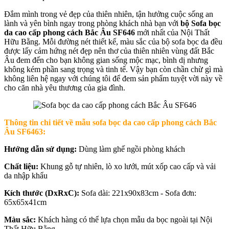
Đắm mình trong vẻ đẹp của thiên nhiên, tận hưởng cuộc sống an
lành và yên bình ngay trong phòng khách nhà bạn với
bộ Sofa bọc
da cao cấp phong cách Bắc Âu SF646
mới nhất của Nội Thất
Hữu Bằng. Mỗi đường nét thiết kế, màu sắc của bộ sofa bọc da đều
được lấy cảm hứng nét đẹp nên thơ của thiên nhiên vùng đất Bắc
Âu đem đến cho bạn không gian sống mộc mạc, bình dị nhưng
không kém phần sang trọng và tinh tế. Vậy bạn còn chần chừ gì mà
không liên hệ ngay với chúng tôi để đem sản phẩm tuyệt vời này về
cho căn nhà yêu thương của gia đình.
Thông tin chi tiết về mẫu sofa bọc da cao cấp phong cách Bắc
Âu SF6463:
Hướng dẫn sử dụng:
Dùng làm ghế ngồi phòng khách
Chất liệu:
Khung gỗ tự nhiên, lò xo lưới, mút xốp cao cấp và vải
da nhập khẩu
Kích thước (DxRxC):
Sofa dài: 221x90x83cm - Sofa đơn:
65x65x41cm
Màu sắc:
Khách hàng có thể lựa chọn mẫu da bọc ngoài tại Nội
Thất Hữu Bằng