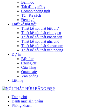
Bàn học
Tab đầu giường
Combo phòng ngủ
Tủ - Kệ sách
Đèn ngủ
Thiết kế nội thất
Thiết kế nội thất biệt thự
Thiết kế nội thất chung cư
Thiết kế nội thất khách sạn
Thiết kế nội thất nhà phố
Thiết kế nội thất showroom
Thiết kế nội thất văn phòng
Dự án
Biệt thự
Chung cư
Cửa hàng
Quán cafe
Văn phòng
Liên hệ
Trang chủ
Danh mục sản phẩm
Phòng khách