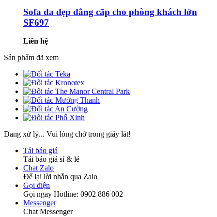
Sofa da đẹp đẳng cấp cho phòng khách lớn
SF697
Liên hệ
Sản phẩm đã xem
Đang xử lý... Vui lòng chờ trong giây lát!
Tải báo giá
Tải báo giá sỉ & lẻ
Chat Zalo
Để lại lời nhắn qua Zalo
Gọi điện
Gọi ngay Hotline: 0902 886 002
Messenger
Chat Messenger