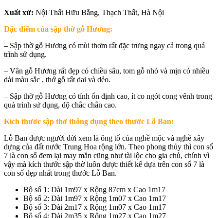
Xuất xứ:
Nội Thất Hữu Bằng, Thạch Thất, Hà Nội
Đặc điểm của sập thờ gỗ Hương:
– Sập thờ gỗ Hương có mùi thơm rất đặc trưng ngay cả trong quá
trình sử dụng.
– Vân gỗ Hương rất đẹp có chiều sâu, tom gỗ nhỏ và mịn có nhiều
dải màu sắc , thớ gỗ rất dai và dẻo.
– Sập thờ gỗ Hương có tính ổn định cao, ít co ngót cong vênh trong
quá trình sử dụng, độ chắc chắn cao.
Kích thước sập thờ thông dụng theo thước Lỗ Ban:
Lỗ Ban được người đời xem là ông tổ của nghề mộc và nghề xây
dựng của đất nước Trung Hoa rộng lớn. Theo phong thủy thì con số
7 là con số đem lại may mắn cũng như tài lộc cho gia chủ, chính vì
vậy mà kích thước sập thờ luôn được thiết kế dựa trên con số 7 là
con số đẹp nhất trong thước Lỗ Ban.
Bộ số 1: Dài 1m97 x Rộng 87cm x Cao 1m17
Bộ số 2: Dài 1m97 x Rộng 1m07 x Cao 1m17
Bộ số 3: Dài 2m17 x Rộng 1m07 x Cao 1m17
Bộ số 4: Dài 2m35 x Rộng 1m27 x Cao 1m27