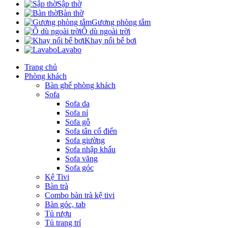
Sập thờ
Bàn thờ
Gương phòng tắm
Ô dù ngoài trời
Khay nổi bể bơi
Lavabo
Trang chủ
Phòng khách
Bàn ghế phòng khách
Sofa
Sofa da
Sofa nỉ
Sofa gỗ
Sofa tân cổ điển
Sofa giường
Sofa nhập khẩu
Sofa văng
Sofa góc
Kệ Tivi
Bàn trà
Combo bàn trà kệ tivi
Bàn góc, tab
Tủ rượu
Tủ trang trí