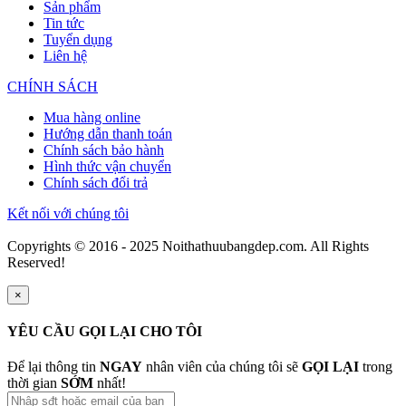
Sản phẩm
Tin tức
Tuyển dụng
Liên hệ
CHÍNH SÁCH
Mua hàng online
Hướng dẫn thanh toán
Chính sách bảo hành
Hình thức vận chuyển
Chính sách đổi trả
Kết nối với chúng tôi
Copyrights © 2016 - 2025 Noithathuubangdep.com. All Rights
Reserved!
×
YÊU CẦU GỌI LẠI CHO TÔI
Để lại thông tin
NGAY
nhân viên của chúng tôi sẽ
GỌI LẠI
trong
thời gian
SỚM
nhất!