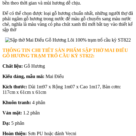
bền theo thời gian và mùi hương dễ chịu.
Để có thể chọn được loại gỗ hương chuẩn nhất, những người thợ đã
phải ngâm gỗ hương trong nước để màu gỗ chuyển sang màu nước
chè, nghĩa là màu vàng có pha chút xanh thì mới bắt tay vào thiết kế
sập thờ
THÔNG TIN CHI TIẾT SẢN PHẨM SẬP THỜ MAI ĐIỂU
GỖ HƯƠNG TRẠM TRỔ CẦU KỲ ST822
:
Chất liệu:
Gỗ Hương
Kiểu dáng, mẫu mã:
Mai Điểu
Kích thước:
Dài 1m97 x Rộng 1m07 x Cao 1m17, Bàn cơm:
117cm x 61cm x 61cm
Khuôn tranh:
4 phân
Ván mặt:
1.2 phân
Dạ:
5 phân
Hoàn thiện:
Sơn PU hoặc đánh Vecni