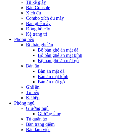
Tủ kệ giầy
Bàn Console
Xích đu
Combo xích đu mây
Bàn ghế mây
Đồng hồ cây
Kệ trang trí
Phòng bếp
Bộ bàn ghế ăn
Bộ bàn ghế ăn mặt đá
Bộ bàn ghế ăn mặt kính
Bộ bàn ghế ăn mặt gỗ
Bàn ăn
Bàn ăn mặt đá
Bàn ăn mặt kính
Bàn ăn mặt gỗ
Ghế ăn
Tủ bếp
Kệ bếp
Phòng ngủ
Giường ngủ
Giường tầng
Tủ quần áo
Bàn trang điểm
Bàn làm việc