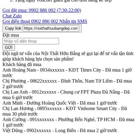
Gọi đặt mua:
0902 886 002
(7:30-22:00)
Chat Zalo
Gọi điện thoại
0902 886 002
Nhắn tin SMS
Copy link
Đặt mua
GỬI
Đội ngũ tư vấn của Nội Thất Hữu Bằng sẽ gọi lại để tư vấn tận tình
giúp khách hàng lựa chọn sản phẩm
!
Khách hàng đã mua
Anh Hoàng Nam - 0934xxxxxx
-
KĐT Times City - Đã mua 1 giờ
trước
Chị Phương - 08622xxxxxx
-
Đình Thôn, Nam Từ Liêm - Đã mua
2 giờ trước
Chị Lan Anh - 0912xxxxxx
-
Chung cư FPT Plaza Đà Nẵng - Đã
mua 6 giờ trước
Anh Minh
-
Đường Hoàng Quốc Việt - Đã mua 1 giờ trước
Chị Lan Hương - 0895xxxxxx
-
KĐT Vinhome Smart City - Đã
mua 30 phút trước
Anh Cường - 091xxxxxxx
-
Phường Bến Nghé, TP HCM - Đã mua
1 giờ trước
Việt Dũng - 0902xxxxxx
-
Long Biên - Đã mua 2 giờ trước