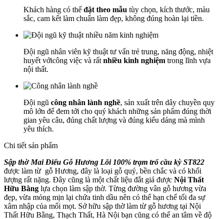
Khách hàng có thể
đặt theo mẫu
tùy chọn, kích thước, màu
sắc, cam kết làm chuẩn làm đẹp, không đúng hoàn lại tiền.
Đội ngũ nhân viên kỹ thuật tư vấn trẻ trung, năng động, nhiệt
huyết vớicông việc và rất
nhiều kinh nghiệm
trong lĩnh vựa
nội thất.
Đội ngũ
công nhân lành nghề
, sản xuất trên dây chuyền quy
mô lớn để đem tới cho quý khách những sản phẩm đúng thời
gian yêu câu, đúng chất lượng và đúng kiểu dáng mà mình
yêu thích.
Chi tiết sản phẩm
Sập thờ Mai Điểu Gỗ Hương Lõi 100% trạm trổ cầu kỳ ST822
được làm từ gỗ Hương, đây là loại gỗ quý, bền chắc và có khối
lượng rất nặng. Đây cũng là một chất liệu đắt giá được
Nội Thất
Hữu Bằng
lựa chọn làm sập thờ. Từng đường vân gỗ hương vừa
đẹp, vừa mỏng mịn lại chứa tinh dầu nên có thể hạn chế tối đa sự
xâm nhập của mối mọt. Sở hữu sập thờ làm từ gỗ hương tại Nội
Thất Hữu Bằng, Thạch Thất, Hà Nội bạn cũng có thể an tâm về độ