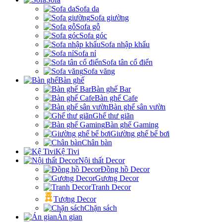
Sofa da
Sofa giường
Sofa gỗ
Sofa góc
Sofa nhập khẩu
Sofa nỉ
Sofa tân cổ điển
Sofa văng
Bàn ghế
Bàn ghế Bar
Bàn ghế Cafe
Bàn ghế sân vườn
Ghế thư giãn
Bàn ghế Gaming
Giường ghế bể bơi
Chân bàn
Kệ Tivi
Nội thất Decor
Đồng hồ Decor
Gương Decor
Tranh Decor
Tượng Decor
Chặn sách
Án gian