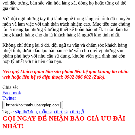
với đặc trưng, bản sắc văn hóa làng xã, dòng họ hoặc từng cá thể
gia đình.
Với đội ngũ những tay thợ lành nghề trong làng có trình độ chuyên
môn và làm việc với tinh thần trách nhiệm cao. Mục tiêu của chúng
tôi là mang lại những ý tưởng thiết kế hoàn hảo nhất. Luôn làm hài
lòng khách hàng cho dù là khách hàng là người khó tính nhất.
Không chỉ dừng lại ở đó, đội ngũ tư vấn và chăm sóc khách hàng
nhiệt tình, được đào tạo bài bản sẽ tư vấn cho quý vị những sản
phẩm phù hợp với nhu cầu sử dụng, khuôn viên gia đình mà còn
hợp lý nhất với túi tiền của bạn.
Nếu quý khách quan tâm sản phẩm liên hệ qua khung tin nhắn
web hoặc liên hệ số điện thoại: 0902 886 002 (Zalo).
Chia sẻ:
Facebook
Twitter
Tags :
sập thờ đẹp
,
mẫu sập thờ
,
sập thờ gỗ
GỌI NGAY ĐỂ NHẬN BÁO GIÁ ƯU ĐÃI
NHẤT!