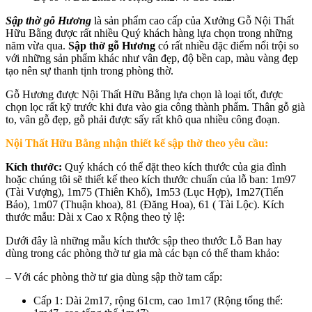
Sập thờ gỗ Hương
là sản phẩm cao cấp của Xưởng Gỗ Nội Thất
Hữu Bằng được rất nhiều Quý khách hàng lựa chọn trong những
năm vừa qua.
Sập thờ gỗ Hương
có rất nhiều đặc điểm nổi trội so
với những sản phẩm khác như vân đẹp, độ bền cap, màu vàng đẹp
tạo nên sự thanh tịnh trong phòng thờ.
Gỗ Hương được Nội Thất Hữu Bằng lựa chọn là loại tốt, được
chọn lọc rất kỹ trước khi đưa vào gia công thành phẩm. Thân gỗ già
to, vân gỗ đẹp, gỗ phải được sấy rất khô qua nhiều công đoạn.
Nội Thất Hữu Bằng nhận thiết kế sập thờ theo yêu cầu:
Kích thước:
Quý khách có thể đặt theo kích thước của gia đình
hoặc chúng tôi sẽ thiết kế theo kích thước chuẩn của lỗ ban: 1m97
(Tài Vượng), 1m75 (Thiên Khổ), 1m53 (Lục Hợp), 1m27(Tiến
Bảo), 1m07 (Thuận khoa), 81 (Đăng Hoa), 61 ( Tài Lộc). Kích
thước mẫu: Dài x Cao x Rộng theo tỷ lệ:
Dưới đây là những mẫu kích thước sập theo thước Lỗ Ban hay
dùng trong các phòng thờ tư gia mà các bạn có thể tham khảo:
– Với các phòng thờ tư gia dùng sập thờ tam cấp:
Cấp 1: Dài 2m17, rộng 61cm, cao 1m17 (Rộng tổng thể: