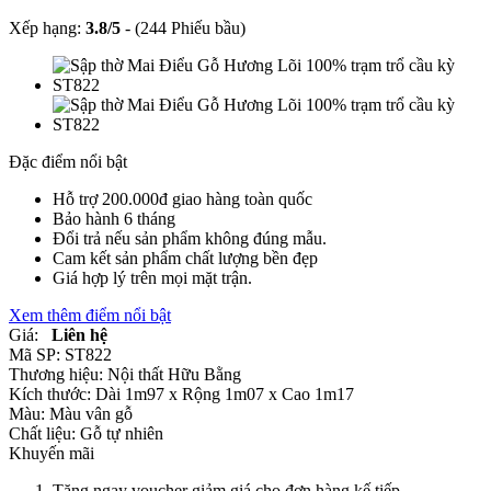
Xếp hạng:
3.8
/
5
-
(244 Phiếu bầu)
Đặc điểm nổi bật
Hỗ trợ 200.000đ giao hàng toàn quốc
Bảo hành 6 tháng
Đổi trả nếu sản phẩm không đúng mẫu.
Cam kết sản phẩm chất lượng bền đẹp
Giá hợp lý trên mọi mặt trận.
Xem thêm điểm nổi bật
Giá:
Liên hệ
Mã SP:
ST822
Thương hiệu:
Nội thất Hữu Bằng
Kích thước:
Dài 1m97 x Rộng 1m07 x Cao 1m17
Màu:
Màu vân gỗ
Chất liệu:
Gỗ tự nhiên
Khuyến mãi
Tặng ngay voucher giảm giá cho đơn hàng kế tiếp