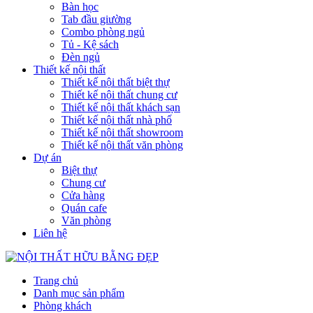
Bàn học
Tab đầu giường
Combo phòng ngủ
Tủ - Kệ sách
Đèn ngủ
Thiết kế nội thất
Thiết kế nội thất biệt thự
Thiết kế nội thất chung cư
Thiết kế nội thất khách sạn
Thiết kế nội thất nhà phố
Thiết kế nội thất showroom
Thiết kế nội thất văn phòng
Dự án
Biệt thự
Chung cư
Cửa hàng
Quán cafe
Văn phòng
Liên hệ
Trang chủ
Danh mục sản phẩm
Phòng khách