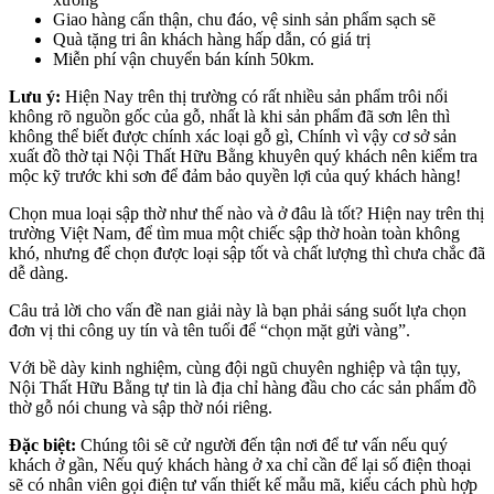
Giao hàng cẩn thận, chu đáo, vệ sinh sản phẩm sạch sẽ
Quà tặng tri ân khách hàng hấp dẫn, có giá trị
Miễn phí vận chuyển bán kính 50km.
Lưu ý:
Hiện Nay trên thị trường có rất nhiều sản phẩm trôi nổi
không rõ nguồn gốc của gỗ, nhất là khi sản phẩm đã sơn lên thì
không thể biết được chính xác loại gỗ gì, Chính vì vậy cơ sở sản
xuất đồ thờ tại Nội Thất Hữu Bằng khuyên quý khách nên kiểm tra
mộc kỹ trước khi sơn để đảm bảo quyền lợi của quý khách hàng!
Chọn mua loại sập thờ như thế nào và ở đâu là tốt? Hiện nay trên thị
trường Việt Nam, để tìm mua một chiếc sập thờ hoàn toàn không
khó, nhưng để chọn được loại sập tốt và chất lượng thì chưa chắc đã
dễ dàng.
Câu trả lời cho vấn đề nan giải này là bạn phải sáng suốt lựa chọn
đơn vị thi công uy tín và tên tuổi để “chọn mặt gửi vàng”.
Với bề dày kinh nghiệm, cùng đội ngũ chuyên nghiệp và tận tụy,
Nội Thất Hữu Bằng tự tin là địa chỉ hàng đầu cho các sản phẩm đồ
thờ gỗ nói chung và sập thờ nói riêng.
Đặc biệt:
Chúng tôi sẽ cử người đến tận nơi để tư vấn nếu quý
khách ở gần, Nếu quý khách hàng ở xa chỉ cần để lại số điện thoại
sẽ có nhân viên gọi điện tư vấn thiết kế mẫu mã, kiểu cách phù hợp