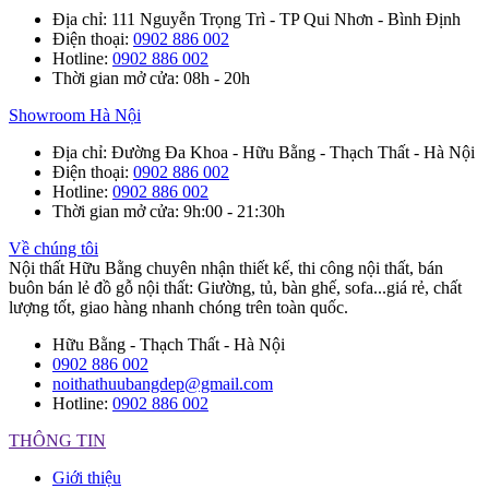
Địa chỉ
: 111 Nguyễn Trọng Trì - TP Qui Nhơn - Bình Định
Điện thoại
:
0902 886 002
Hotline
:
0902 886 002
Thời gian mở cửa
: 08h - 20h
Showroom Hà Nội
Địa chỉ
: Đường Đa Khoa - Hữu Bằng - Thạch Thất - Hà Nội
Điện thoại
:
0902 886 002
Hotline
:
0902 886 002
Thời gian mở cửa
: 9h:00 - 21:30h
Về chúng tôi
Nội thất Hữu Bằng chuyên nhận thiết kế, thi công nội thất, bán
buôn bán lẻ đồ gỗ nội thất: Giường, tủ, bàn ghế, sofa...giá rẻ, chất
lượng tốt, giao hàng nhanh chóng trên toàn quốc.
Hữu Bằng - Thạch Thất - Hà Nội
0902 886 002
noithathuubangdep@gmail.com
Hotline:
0902 886 002
THÔNG TIN
Giới thiệu