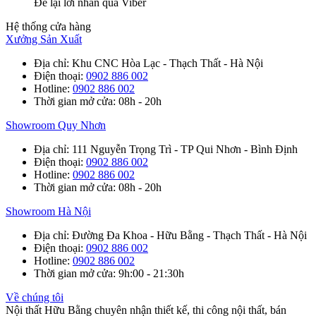
Để lại lời nhắn qua Viber
Hệ thống cửa hàng
Xưởng Sản Xuất
Địa chỉ
: Khu CNC Hòa Lạc - Thạch Thất - Hà Nội
Điện thoại
:
0902 886 002
Hotline
:
0902 886 002
Thời gian mở cửa
: 08h - 20h
Showroom Quy Nhơn
Địa chỉ
: 111 Nguyễn Trọng Trì - TP Qui Nhơn - Bình Định
Điện thoại
:
0902 886 002
Hotline
:
0902 886 002
Thời gian mở cửa
: 08h - 20h
Showroom Hà Nội
Địa chỉ
: Đường Đa Khoa - Hữu Bằng - Thạch Thất - Hà Nội
Điện thoại
:
0902 886 002
Hotline
:
0902 886 002
Thời gian mở cửa
: 9h:00 - 21:30h
Về chúng tôi
Nội thất Hữu Bằng chuyên nhận thiết kế, thi công nội thất, bán