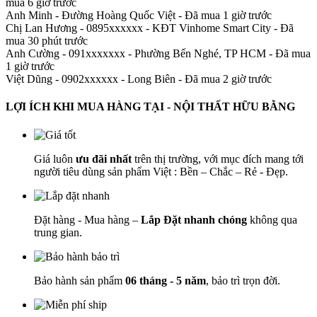
mua 6 giờ trước
Anh Minh
-
Đường Hoàng Quốc Việt - Đã mua 1 giờ trước
Chị Lan Hương - 0895xxxxxx
-
KĐT Vinhome Smart City - Đã
mua 30 phút trước
Anh Cường - 091xxxxxxx
-
Phường Bến Nghé, TP HCM - Đã mua
1 giờ trước
Việt Dũng - 0902xxxxxx
-
Long Biên - Đã mua 2 giờ trước
LỢI ÍCH KHI MUA HÀNG TẠI - NỘI THẤT HỮU BẰNG
Giá luôn
ưu đãi nhất
trên thị trường, với mục đích mang tới
người tiêu dùng sản phẩm Việt : Bền – Chắc – Rẻ - Đẹp.
Đặt hàng - Mua hàng –
Lắp Đặt nhanh chóng
không qua
trung gian.
Bảo hành sản phẩm
06 tháng - 5 năm
, bảo trì trọn đời.