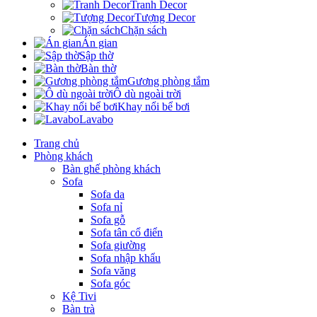
Tranh Decor
Tượng Decor
Chặn sách
Án gian
Sập thờ
Bàn thờ
Gương phòng tắm
Ô dù ngoài trời
Khay nổi bể bơi
Lavabo
Trang chủ
Phòng khách
Bàn ghế phòng khách
Sofa
Sofa da
Sofa nỉ
Sofa gỗ
Sofa tân cổ điển
Sofa giường
Sofa nhập khẩu
Sofa văng
Sofa góc
Kệ Tivi
Bàn trà