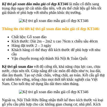
Kệ tivi gỗ xoan đào mẫu giả cổ đẹp KT346
là mẫu cổ điển sang
trọng đẹp ngay từ cái nhìn đầu tiên, với ưu thế chất liệu gỗ bền tốt
giá thành rẻ phù hợp với nhiều phân khúc thị trường.
Thông tin chi tiết k
ệ tivi gỗ xoan đào mẫu giả cổ đẹp KT346
:
Chất liệu: Gỗ xoan đào
Kích thước: Dài 2m – 2m2 x cao 76cm x chiều sâu 40cm
Hàng đặt trước 2 – 3 ngày
Khách hàng có thể thay đổi kích thước để phù hợp với nhu
cầu
Vận chuyển trong nội thành Hà Nội & Toàn Quốc
Kệ tivi gỗ xoan đào
với độ cứng tốt, khả năng chịu lực cao, chịu
nước, chịu nén tốt. Giúp nâng đỡ các món đồ điện như tv, loa đài,
dàn âm thanh. Tạo sự chắc chắn, vững chãi, an toàn. Kết cấu gỗ thịt
tự nhiền bền vững, trống chịu mọi thời tiết khắc nghiệt của Việt
Nam. Cho tuổi thọ sử dụng lâu dài theo năm tháng.
Ngoài ra, Nội Thất Hữu Bằng nhận thiết kế theo kích thước và loại
gỗ yêu cầu phù hợp cho các không gian chung cư, nhà phố. Kích