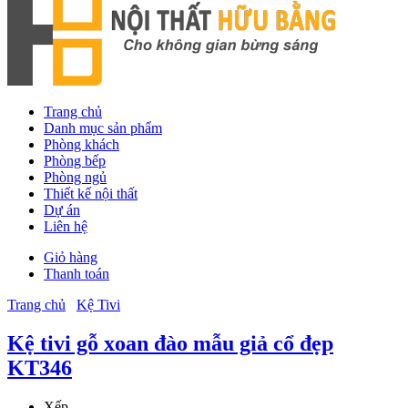
Trang chủ
Danh mục sản phẩm
Phòng khách
Phòng bếp
Phòng ngủ
Thiết kế nội thất
Dự án
Liên hệ
Giỏ hàng
Thanh toán
Trang chủ
Kệ Tivi
Kệ tivi gỗ xoan đào mẫu giả cổ đẹp
KT346
Xếp