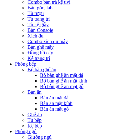
Combo bàn trà kệ tivi
Bàn góc, tab
Tủ rượu
Tủ trang trí
Tủ kệ giầy
Bàn Console
Xích đu
Combo xích đu mây
Bàn ghế mây
Đồng hồ cây
Kệ trang trí
Phòng bếp
Bộ bàn ghế ăn
Bộ bàn ghế ăn mặt đá
Bộ bàn ghế ăn mặt kính
Bộ bàn ghế ăn mặt gỗ
Bàn ăn
Bàn ăn mặt đá
Bàn ăn mặt kính
Bàn ăn mặt gỗ
Ghế ăn
Tủ bếp
Kệ bếp
Phòng ngủ
Giường ngủ