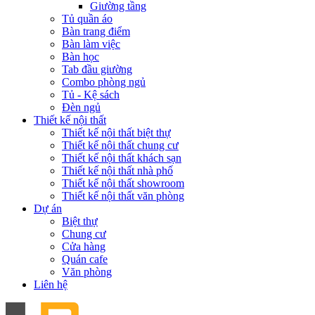
Giường tầng
Tủ quần áo
Bàn trang điểm
Bàn làm việc
Bàn học
Tab đầu giường
Combo phòng ngủ
Tủ - Kệ sách
Đèn ngủ
Thiết kế nội thất
Thiết kế nội thất biệt thự
Thiết kế nội thất chung cư
Thiết kế nội thất khách sạn
Thiết kế nội thất nhà phố
Thiết kế nội thất showroom
Thiết kế nội thất văn phòng
Dự án
Biệt thự
Chung cư
Cửa hàng
Quán cafe
Văn phòng
Liên hệ