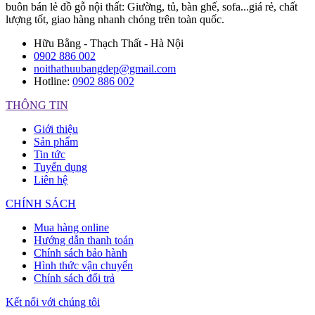
buôn bán lẻ đồ gỗ nội thất: Giường, tủ, bàn ghế, sofa...giá rẻ, chất
lượng tốt, giao hàng nhanh chóng trên toàn quốc.
Hữu Bằng - Thạch Thất - Hà Nội
0902 886 002
noithathuubangdep@gmail.com
Hotline:
0902 886 002
THÔNG TIN
Giới thiệu
Sản phẩm
Tin tức
Tuyển dụng
Liên hệ
CHÍNH SÁCH
Mua hàng online
Hướng dẫn thanh toán
Chính sách bảo hành
Hình thức vận chuyển
Chính sách đổi trả
Kết nối với chúng tôi