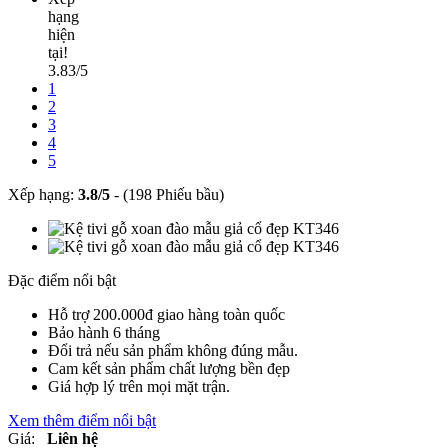
hạng
hiện
tại!
3.83/5
1
2
3
4
5
Xếp hạng:
3.8
/
5
-
(198 Phiếu bầu)
Đặc điểm nổi bật
Hỗ trợ 200.000đ giao hàng toàn quốc
Bảo hành 6 tháng
Đổi trả nếu sản phẩm không đúng mẫu.
Cam kết sản phẩm chất lượng bền đẹp
Giá hợp lý trên mọi mặt trận.
Xem thêm điểm nổi bật
Giá:
Liên hệ