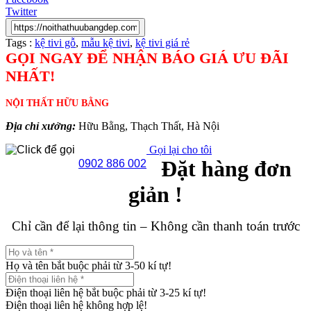
Twitter
Tags :
kệ tivi gỗ
,
mẫu kệ tivi
,
kệ tivi giá rẻ
GỌI NGAY ĐỂ NHẬN BÁO GIÁ ƯU ĐÃI
NHẤT!
NỘI THẤT HỮU BẰNG
Địa chỉ xưởng:
Hữu Bằng, Thạch Thất, Hà Nội
Gọi lại cho tôi
Đặt hàng đơn
0902 886 002
giản !
Chỉ cần để lại thông tin – Không cần thanh toán trước
Họ và tên bắt buộc phải từ 3-50 kí tự!
Điện thoại liên hệ bắt buộc phải từ 3-25 kí tự!
Điện thoại liên hệ không hợp lệ!