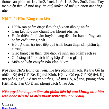
thước sản phẩm từ 1m, 1m2, 1m4, 1m6, 1m8, 2m, 2m2, 2m4. Tùy
theo diện tích kê nhỏ hay lớn quý khách có thể lựa chọn đặt hàng
nhé.
Nội Thất Hữu Bằng cam kết:
100% sản phẩm được làm từ gỗ xoan đào tự nhiên
Cam kết gỗ đúng chủng loại không pha tạp
Hoàn thiện tỉ mỉ, tâm huyết, mang đến cho bạn những sản
phẩm chất lượng nhất
Hỗ trợ kiểm tra trực tiếp quá trình hoàn thiện sản phẩm tại
xưởng
Giao hàng cẩn thận, chu đáo, vệ sinh sản phẩm sạch sẽ
Quà tặng tri ân khách hàng hấp dẫn, có giá trị
Miễn phí vận chuyển bán kính 50km.
Nội Thất Hữu Bằng chuyên:
Kệ tivi phòng Khách, Kệ tivi Gỗ tự
nhiên, Kệ tivi Giá Rẻ, Kệ tivi Kính, Kệ tivi Gỗ ép, Giá Kệ tivi, Kệ
tivi phòng ngủ, Kệ tivi treo tường, Kệ tivi Gỗ, Kệ tivi, phong cách
Hiện Đại, Tân Cổ Điển, phong cách Châu Âu.
Nếu quý khách quan tâm sản phẩm liên hệ qua khung tin nhắn
web hoặc liên hệ số điện thoại: 0902 886 002 (Zalo).
Chia sẻ:
Facebook