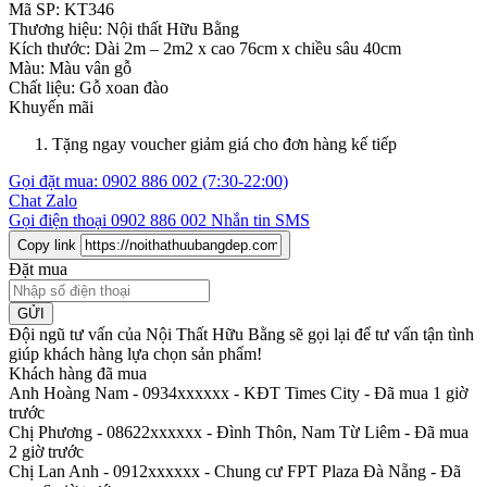
Mã SP:
KT346
Thương hiệu:
Nội thất Hữu Bằng
Kích thước:
Dài 2m – 2m2 x cao 76cm x chiều sâu 40cm
Màu:
Màu vân gỗ
Chất liệu:
Gỗ xoan đào
Khuyến mãi
Tặng ngay voucher giảm giá cho đơn hàng kế tiếp
Gọi đặt mua:
0902 886 002
(7:30-22:00)
Chat Zalo
Gọi điện thoại
0902 886 002
Nhắn tin SMS
Copy link
Đặt mua
GỬI
Đội ngũ tư vấn của Nội Thất Hữu Bằng sẽ gọi lại để tư vấn tận tình
giúp khách hàng lựa chọn sản phẩm
!
Khách hàng đã mua
Anh Hoàng Nam - 0934xxxxxx
-
KĐT Times City - Đã mua 1 giờ
trước
Chị Phương - 08622xxxxxx
-
Đình Thôn, Nam Từ Liêm - Đã mua
2 giờ trước
Chị Lan Anh - 0912xxxxxx
-
Chung cư FPT Plaza Đà Nẵng - Đã