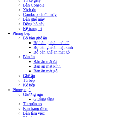
Tủ kệ giầy
Bàn Console
Xích đu
Combo xích đu mây
Bàn ghế mây
Đồng hồ cây
Kệ trang trí
Phòng bếp
Bộ bàn ghế ăn
Bộ bàn ghế ăn mặt đá
Bộ bàn ghế ăn mặt kính
Bộ bàn ghế ăn mặt gỗ
Bàn ăn
Bàn ăn mặt đá
Bàn ăn mặt kính
Bàn ăn mặt gỗ
Ghế ăn
Tủ bếp
Kệ bếp
Phòng ngủ
Giường ngủ
Giường tầng
Tủ quần áo
Bàn trang điểm
Bàn làm việc