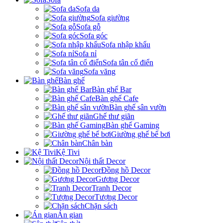
Sofa da
Sofa giường
Sofa gỗ
Sofa góc
Sofa nhập khẩu
Sofa nỉ
Sofa tân cổ điển
Sofa văng
Bàn ghế
Bàn ghế Bar
Bàn ghế Cafe
Bàn ghế sân vườn
Ghế thư giãn
Bàn ghế Gaming
Giường ghế bể bơi
Chân bàn
Kệ Tivi
Nội thất Decor
Đồng hồ Decor
Gương Decor
Tranh Decor
Tượng Decor
Chặn sách
Án gian