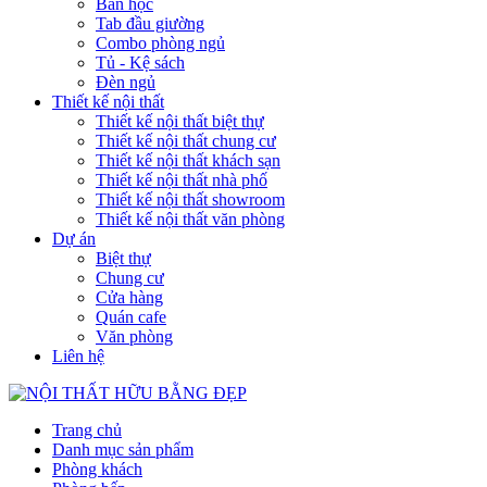
Bàn học
Tab đầu giường
Combo phòng ngủ
Tủ - Kệ sách
Đèn ngủ
Thiết kế nội thất
Thiết kế nội thất biệt thự
Thiết kế nội thất chung cư
Thiết kế nội thất khách sạn
Thiết kế nội thất nhà phố
Thiết kế nội thất showroom
Thiết kế nội thất văn phòng
Dự án
Biệt thự
Chung cư
Cửa hàng
Quán cafe
Văn phòng
Liên hệ
Trang chủ
Danh mục sản phẩm
Phòng khách