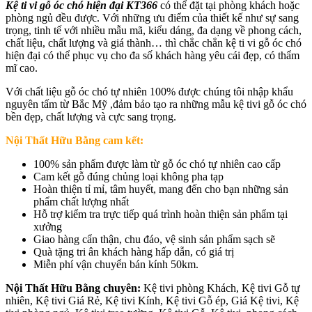
Kệ ti vi gỗ óc chó hiện đại KT366
có thể đặt tại phòng khách hoặc
phòng ngủ đều được. Với những ưu điểm của thiết kế như sự sang
trọng, tinh tế với nhiều mẫu mã, kiểu dáng, đa dạng về phong cách,
chất liệu, chất lượng và giá thành… thì chắc chắn kệ ti vi gỗ óc chó
hiện đại có thể phục vụ cho đa số khách hàng yêu cái đẹp, có thẩm
mĩ cao.
Với chất liệu gỗ óc chó tự nhiên 100% được chúng tôi nhập khẩu
nguyên tấm từ Bắc Mỹ ,đảm bảo tạo ra những mẫu kệ tivi gỗ óc chó
bền đẹp, chất lượng và cực sang trọng.
Nội Thất Hữu Bằng cam kết:
100% sản phẩm được làm từ gỗ óc chó tự nhiên cao cấp
Cam kết gỗ đúng chủng loại không pha tạp
Hoàn thiện tỉ mỉ, tâm huyết, mang đến cho bạn những sản
phẩm chất lượng nhất
Hỗ trợ kiểm tra trực tiếp quá trình hoàn thiện sản phẩm tại
xưởng
Giao hàng cẩn thận, chu đáo, vệ sinh sản phẩm sạch sẽ
Quà tặng tri ân khách hàng hấp dẫn, có giá trị
Miễn phí vận chuyển bán kính 50km.
Nội Thất Hữu Bằng chuyên:
Kệ tivi phòng Khách, Kệ tivi Gỗ tự
nhiên, Kệ tivi Giá Rẻ, Kệ tivi Kính, Kệ tivi Gỗ ép, Giá Kệ tivi, Kệ