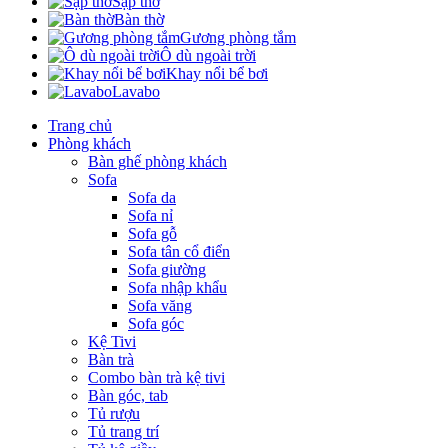
Sập thờ
Bàn thờ
Gương phòng tắm
Ô dù ngoài trời
Khay nổi bể bơi
Lavabo
Trang chủ
Phòng khách
Bàn ghế phòng khách
Sofa
Sofa da
Sofa nỉ
Sofa gỗ
Sofa tân cổ điển
Sofa giường
Sofa nhập khẩu
Sofa văng
Sofa góc
Kệ Tivi
Bàn trà
Combo bàn trà kệ tivi
Bàn góc, tab
Tủ rượu
Tủ trang trí