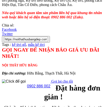
tivi phòng ngủ, Kệ tivi treo tường, Kệ tivi Gỗ, Kệ tivi, phong cách
Hiện Đại, Tân Cổ Điển, phong cách Châu Âu.
Nếu quý khách quan tâm sản phẩm liên hệ qua khung tin nhắn
web hoặc liên hệ số điện thoại: 0902 886 002 (Zalo).
Chia sẻ:
Facebook
Twitter
Tags :
kệ tivi gỗ
,
mẫu kệ tivi
GỌI NGAY ĐỂ NHẬN BÁO GIÁ ƯU ĐÃI
NHẤT!
NỘI THẤT HỮU BẰNG
Địa chỉ xưởng:
Hữu Bằng, Thạch Thất, Hà Nội
Gọi lại cho tôi
Đặt hàng đơn
0902 886 002
giản !