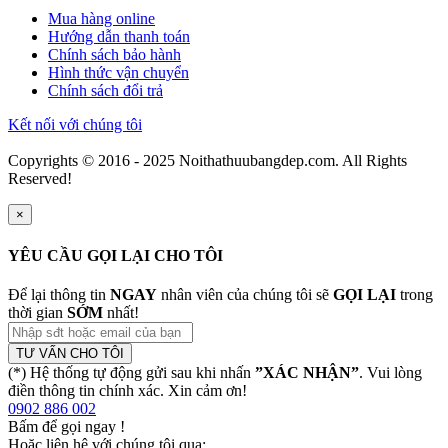
Mua hàng online
Hướng dẫn thanh toán
Chính sách bảo hành
Hình thức vận chuyển
Chính sách đổi trả
Kết nối với chúng tôi
Copyrights © 2016 - 2025 Noithathuubangdep.com. All Rights
Reserved!
×
YÊU CẦU GỌI LẠI CHO TÔI
Để lại thông tin
NGAY
nhân viên của chúng tôi sẽ
GỌI LẠI
trong
thời gian
SỚM
nhất!
TƯ VẤN CHO TÔI
(*) Hệ thống tự động gửi sau khi nhấn
”XÁC NHẬN”
. Vui lòng
điền thông tin chính xác. Xin cảm ơn!
0902 886 002
Bấm để gọi ngay
!
Hoặc liên hệ với chúng tôi qua: