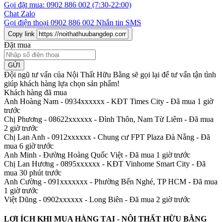
Gọi đặt mua:
0902 886 002
(7:30-22:00)
Chat Zalo
Gọi điện thoại
0902 886 002
Nhắn tin SMS
Copy link
Đặt mua
GỬI
Đội ngũ tư vấn của Nội Thất Hữu Bằng sẽ gọi lại để tư vấn tận tình
giúp khách hàng lựa chọn sản phẩm
!
Khách hàng đã mua
Anh Hoàng Nam - 0934xxxxxx
-
KĐT Times City - Đã mua 1 giờ
trước
Chị Phương - 08622xxxxxx
-
Đình Thôn, Nam Từ Liêm - Đã mua
2 giờ trước
Chị Lan Anh - 0912xxxxxx
-
Chung cư FPT Plaza Đà Nẵng - Đã
mua 6 giờ trước
Anh Minh
-
Đường Hoàng Quốc Việt - Đã mua 1 giờ trước
Chị Lan Hương - 0895xxxxxx
-
KĐT Vinhome Smart City - Đã
mua 30 phút trước
Anh Cường - 091xxxxxxx
-
Phường Bến Nghé, TP HCM - Đã mua
1 giờ trước
Việt Dũng - 0902xxxxxx
-
Long Biên - Đã mua 2 giờ trước
LỢI ÍCH KHI MUA HÀNG TẠI - NỘI THẤT HỮU BẰNG