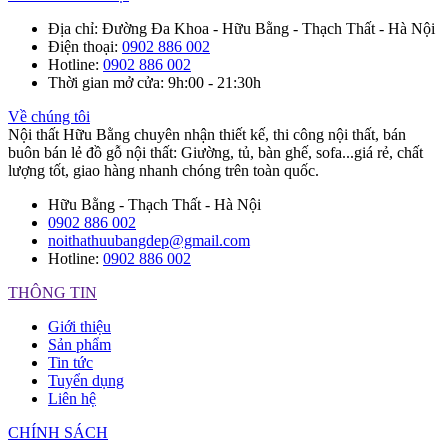
Địa chỉ
: Đường Đa Khoa - Hữu Bằng - Thạch Thất - Hà Nội
Điện thoại
:
0902 886 002
Hotline
:
0902 886 002
Thời gian mở cửa
: 9h:00 - 21:30h
Về chúng tôi
Nội thất Hữu Bằng chuyên nhận thiết kế, thi công nội thất, bán
buôn bán lẻ đồ gỗ nội thất: Giường, tủ, bàn ghế, sofa...giá rẻ, chất
lượng tốt, giao hàng nhanh chóng trên toàn quốc.
Hữu Bằng - Thạch Thất - Hà Nội
0902 886 002
noithathuubangdep@gmail.com
Hotline:
0902 886 002
THÔNG TIN
Giới thiệu
Sản phẩm
Tin tức
Tuyển dụng
Liên hệ
CHÍNH SÁCH