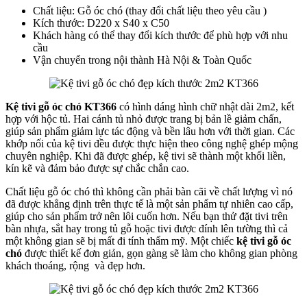
Chất liệu: Gỗ óc chó (thay đổi chất liệu theo yêu cầu )
Kích thước: D220 x S40 x C50
Khách hàng có thể thay đổi kích thước để phù hợp với nhu
cầu
Vận chuyển trong nội thành Hà Nội & Toàn Quốc
Kệ tivi gỗ óc chó KT366
có hình dáng hình chữ nhật dài 2m2, kết
hợp với hộc tủ. Hai cánh tủ nhỏ được trang bị bản lề giảm chấn,
giúp sản phẩm giảm lực tác động và bền lâu hơn với thời gian. Các
khớp nối của kệ tivi đều được thực hiện theo công nghệ ghép mộng
chuyên nghiệp. Khi đã được ghép, kệ tivi sẽ thành một khối liền,
kín kẽ và đảm bảo được sự chắc chắn cao.
Chất liệu gỗ óc chó thì không cần phải bàn cãi về chất lượng vì nó
đã được khẳng định trên thực tế là một sản phẩm tự nhiên cao cấp,
giúp cho sản phẩm trở nên lôi cuốn hơn. Nếu bạn thử đặt tivi trên
bàn nhựa, sắt hay trong tủ gỗ hoặc tivi được đính lên tường thì cả
một không gian sẽ bị mất đi tính thẩm mỹ. Một chiếc
kệ tivi gỗ óc
chó
được thiết kế đơn giản, gọn gàng sẽ làm cho không gian phòng
khách thoáng, rộng và đẹp hơn.