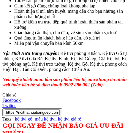
100% sản phẩm được làm từ gỗ hương đá tự nhiên cao cấp
Cam kết gỗ đúng chủng loại không pha tạp
Hoàn thiện tỉ mỉ, tâm huyết, mang đến cho bạn những sản
phẩm chất lượng nhất
Hỗ trợ kiểm tra trực tiếp quá trình hoàn thiện sản phẩm tại
xưởng
Giao hàng cẩn thận, chu đáo, vệ sinh sản phẩm sạch sẽ
Quà tặng tri ân khách hàng hấp dẫn, có giá trị
Miễn phí vận chuyển bán kính 50km.
Nội Thất Hữu Bằng chuyên:
Kệ tivi phòng Khách, Kệ tivi Gỗ tự
nhiên, Kệ tivi Giá Rẻ, Kệ tivi Kính, Kệ tivi Gỗ ép, Giá Kệ tivi, Kệ
tivi phòng ngủ, Kệ tivi treo tường, Kệ tivi Gỗ, Kệ tivi, phong cách
Hiện Đại, Tân Cổ Điển, phong cách Châu Âu.
Nếu quý khách quan tâm sản phẩm liên hệ qua khung tin nhắn
web hoặc liên hệ số điện thoại: 0902 886 002 (Zalo).
Chia sẻ:
Facebook
Twitter
Tags :
kệ tivi gỗ
,
mẫu kệ tivi
,
kệ tivi giá rẻ
GỌI NGAY ĐỂ NHẬN BÁO GIÁ ƯU ĐÃI