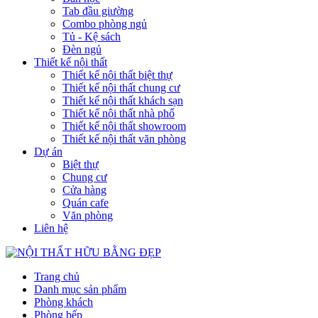
Tab đầu giường
Combo phòng ngủ
Tủ - Kệ sách
Đèn ngủ
Thiết kế nội thất
Thiết kế nội thất biệt thự
Thiết kế nội thất chung cư
Thiết kế nội thất khách sạn
Thiết kế nội thất nhà phố
Thiết kế nội thất showroom
Thiết kế nội thất văn phòng
Dự án
Biệt thự
Chung cư
Cửa hàng
Quán cafe
Văn phòng
Liên hệ
Trang chủ
Danh mục sản phẩm
Phòng khách
Phòng bếp