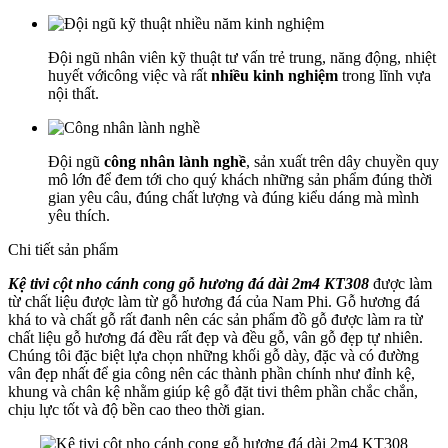
Đội ngũ nhân viên kỹ thuật tư vấn trẻ trung, năng động, nhiệt
huyết vớicông việc và rất
nhiều kinh nghiệm
trong lĩnh vựa
nội thất.
Đội ngũ
công nhân lành nghề
, sản xuất trên dây chuyền quy
mô lớn để đem tới cho quý khách những sản phẩm đúng thời
gian yêu câu, đúng chất lượng và đúng kiểu dáng mà mình
yêu thích.
Chi tiết sản phẩm
Kệ tivi cột nho cánh cong gỗ hương đá dài 2m4 KT308
được làm
từ chất liệu được làm từ gỗ hương đá của Nam Phi. Gỗ hương đá
khá to và chất gỗ rất đanh nên các sản phẩm đồ gỗ được làm ra từ
chất liệu gỗ hương đá đều rất đẹp và đều gỗ, vân gỗ đẹp tự nhiên.
Chúng tôi đặc biệt lựa chọn những khối gỗ dày, đặc và có đường
vân đẹp nhất để gia công nên các thành phần chính như đỉnh kệ,
khung và chân kệ nhằm giúp kệ gỗ đặt tivi thêm phần chắc chắn,
chịu lực tốt và độ bền cao theo thời gian.