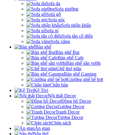
Sofa da
Sofa giường
Sofa gỗ
Sofa góc
Sofa nhập khẩu
Sofa nỉ
Sofa tân cổ điển
Sofa văng
Bàn ghế
Bàn ghế Bar
Bàn ghế Cafe
Bàn ghế sân vườn
Ghế thư giãn
Bàn ghế Gaming
Giường ghế bể bơi
Chân bàn
Kệ Tivi
Nội thất Decor
Đồng hồ Decor
Gương Decor
Tranh Decor
Tượng Decor
Chặn sách
Án gian
Sập thờ