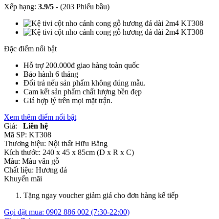
Xếp hạng:
3.9
/
5
-
(203 Phiếu bầu)
Đặc điểm nổi bật
Hỗ trợ 200.000đ giao hàng toàn quốc
Bảo hành 6 tháng
Đổi trả nếu sản phẩm không đúng mẫu.
Cam kết sản phẩm chất lượng bền đẹp
Giá hợp lý trên mọi mặt trận.
Xem thêm điểm nổi bật
Giá:
Liên hệ
Mã SP:
KT308
Thương hiệu:
Nội thất Hữu Bằng
Kích thước:
240 x 45 x 85cm (D x R x C)
Màu:
Màu vân gỗ
Chất liệu:
Hương đá
Khuyến mãi
Tặng ngay voucher giảm giá cho đơn hàng kế tiếp
Gọi đặt mua:
0902 886 002
(7:30-22:00)