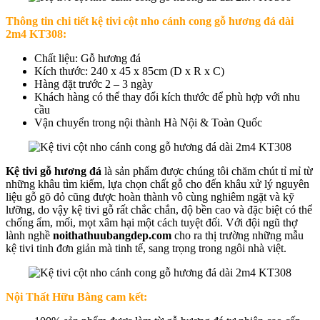
Thông tin chi tiết k
ệ tivi cột nho cánh cong gỗ hương đá dài
2m4 KT308
:
Chất liệu: Gỗ hương đá
Kích thước: 240 x 45 x 85cm (D x R x C)
Hàng đặt trước 2 – 3 ngày
Khách hàng có thể thay đổi kích thước để phù hợp với nhu
cầu
Vận chuyển trong nội thành Hà Nội & Toàn Quốc
Kệ tivi gỗ hương đá
là sản phẩm được chúng tôi chăm chút tỉ mỉ từ
những khâu tìm kiếm, lựa chọn chất gỗ cho đến khâu xử lý nguyên
liệu gỗ gõ đỏ cũng được hoàn thành vô cùng nghiêm ngặt và kỹ
lưỡng, do vậy kệ tivi gỗ rất chắc chắn, độ bền cao và đặc biệt có thể
chống ẩm, mối, mọt xâm hại một cách tuyệt đối. Với đội ngũ thợ
lành nghề
noithathuubangdep.com
cho ra thị trường những mẫu
kệ tivi tinh đơn giản mà tinh tế, sang trọng trong ngôi nhà việt.
Nội Thất Hữu Bằng cam kết: