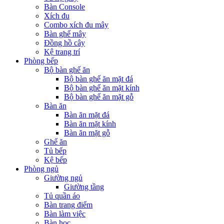
Bàn Console
Xích đu
Combo xích đu mây
Bàn ghế mây
Đồng hồ cây
Kệ trang trí
Phòng bếp
Bộ bàn ghế ăn
Bộ bàn ghế ăn mặt đá
Bộ bàn ghế ăn mặt kính
Bộ bàn ghế ăn mặt gỗ
Bàn ăn
Bàn ăn mặt đá
Bàn ăn mặt kính
Bàn ăn mặt gỗ
Ghế ăn
Tủ bếp
Kệ bếp
Phòng ngủ
Giường ngủ
Giường tầng
Tủ quần áo
Bàn trang điểm
Bàn làm việc
Bàn học