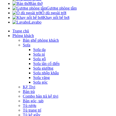
Bàn thờ
Gương phòng tắm
Ô dù ngoài trời
Khay nổi bể bơi
Lavabo
Trang chủ
Phòng khách
Bàn ghế phòng khách
Sofa
Sofa da
Sofa nỉ
Sofa gỗ
Sofa tân cổ điển
Sofa giường
Sofa nhập khẩu
Sofa văng
Sofa góc
Kệ Tivi
Bàn trà
Combo bàn trà kệ tivi
Bàn góc, tab
Tủ rượu
Tủ trang trí
Tủ kệ giầy