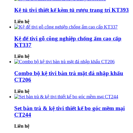
Kệ tủ tivi thiết kế kèm tủ rượu trang trí KT393
Liên hệ
Kệ để tivi gỗ công nghiệp chống ẩm cao cấp
KT337
Liên hệ
Combo bộ kệ tivi bàn trà mặt đá nhập khẩu
CT206
Liên hệ
Set bàn trà & kệ tivi thiết kế bo góc mềm mại
CT244
Liên hệ