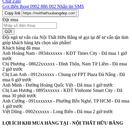
Chat Zalo
Gọi điện thoại
0902 886 002
Nhắn tin SMS
Copy link
Đặt mua
GỬI
Đội ngũ tư vấn của Nội Thất Hữu Bằng sẽ gọi lại để tư vấn tận tình
giúp khách hàng lựa chọn sản phẩm
!
Khách hàng đã mua
Anh Hoàng Nam - 0934xxxxxx
-
KĐT Times City - Đã mua 1 giờ
trước
Chị Phương - 08622xxxxxx
-
Đình Thôn, Nam Từ Liêm - Đã mua
2 giờ trước
Chị Lan Anh - 0912xxxxxx
-
Chung cư FPT Plaza Đà Nẵng - Đã
mua 6 giờ trước
Anh Minh
-
Đường Hoàng Quốc Việt - Đã mua 1 giờ trước
Chị Lan Hương - 0895xxxxxx
-
KĐT Vinhome Smart City - Đã
mua 30 phút trước
Anh Cường - 091xxxxxxx
-
Phường Bến Nghé, TP HCM - Đã mua
1 giờ trước
Việt Dũng - 0902xxxxxx
-
Long Biên - Đã mua 2 giờ trước
LỢI ÍCH KHI MUA HÀNG TẠI - NỘI THẤT HỮU BẰNG