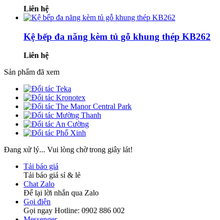
Liên hệ
Kệ bếp đa năng kèm tủ gỗ khung thép KB262
Liên hệ
Sản phẩm đã xem
Đang xử lý... Vui lòng chờ trong giây lát!
Tải báo giá
Tải báo giá sỉ & lẻ
Chat Zalo
Để lại lời nhắn qua Zalo
Gọi điện
Gọi ngay Hotline: 0902 886 002
Messenger