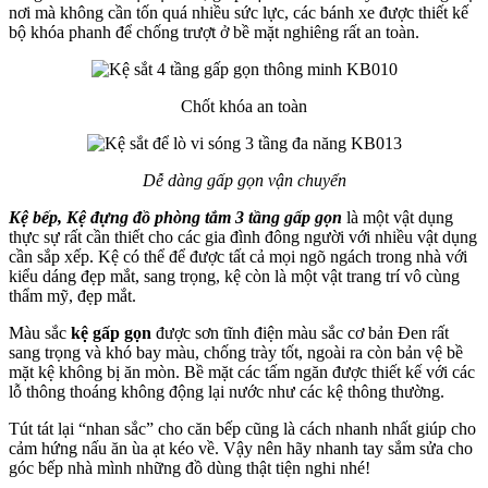
nơi mà không cần tốn quá nhiều sức lực, các bánh xe được thiết kế
bộ khóa phanh để chống trượt ở bề mặt nghiêng rất an toàn.
Chốt khóa an toàn
Dễ dàng gấp gọn vận chuyển
Kệ bếp, Kệ đựng đồ phòng tắm 3 tầng gấp gọn
là một vật dụng
thực sự rất cần thiết cho các gia đình đông người với nhiều vật dụng
cần sắp xếp. Kệ có thể để được tất cả mọi ngõ ngách trong nhà với
kiểu dáng đẹp mắt, sang trọng, kệ còn là một vật trang trí vô cùng
thẩm mỹ, đẹp mắt.
Màu sắc
kệ gấp gọn
được sơn tĩnh điện màu sắc cơ bản Đen rất
sang trọng và khó bay màu, chống trày tốt, ngoài ra còn bản vệ bề
mặt kệ không bị ăn mòn. Bề mặt các tấm ngăn được thiết kế với các
lỗ thông thoáng không động lại nước như các kệ thông thường.
Tút tát lại “nhan sắc” cho căn bếp cũng là cách nhanh nhất giúp cho
cảm hứng nấu ăn ùa ạt kéo về. Vậy nên hãy nhanh tay sắm sửa cho
góc bếp nhà mình những đồ dùng thật tiện nghi nhé!