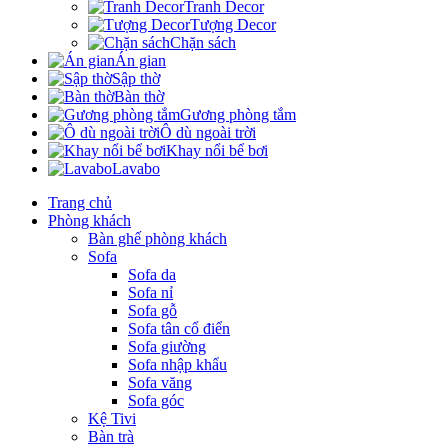
Tranh Decor
Tượng Decor
Chặn sách
Án gian
Sập thờ
Bàn thờ
Gương phòng tắm
Ô dù ngoài trời
Khay nổi bể bơi
Lavabo
Trang chủ
Phòng khách
Bàn ghế phòng khách
Sofa
Sofa da
Sofa nỉ
Sofa gỗ
Sofa tân cổ điển
Sofa giường
Sofa nhập khẩu
Sofa văng
Sofa góc
Kệ Tivi
Bàn trà