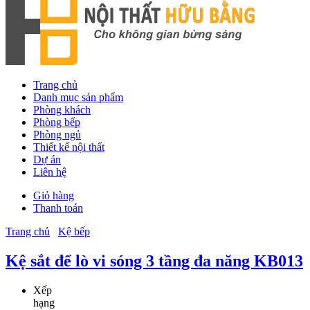
Trang chủ
Danh mục sản phẩm
Phòng khách
Phòng bếp
Phòng ngủ
Thiết kế nội thất
Dự án
Liên hệ
Giỏ hàng
Thanh toán
Trang chủ
Kệ bếp
Kệ sắt để lò vi sóng 3 tầng đa năng KB013
Xếp
hạng