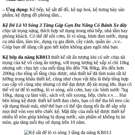
– Ứng dụng:
Kệ bếp, kệ sắt để đồ, kệ tạp hoá, kệ trưng bày sản
phẩm, kệ đựng đồ phòng tắm...
Kệ Để Lò Vi Sóng 3 Tầng Gấp Gọn Đa Năng Có Bánh Xe đẩy
chịu tải trọng nặng, thích hợp sử dụng trong nhà bếp, nhà tắm hay
phòng khách. Có thể để nồi cơm, lò vi sóng, bình đun nước, dụng
cụ nhà tắm, làm tóc, dụng cụ gia đình, cây cảnh, quần áo ..v.v..
Giúp bạn dễ dàng cất gọn tiết kiệm không gian ngôi nhà bạn.
Kệ bếp đa năng KB013
thiết kế rất ấn tượng khi có sức chịu tải
trọng của kệ vô cùng ấn tượng, với trọng lượng kệ xấp xỉ chỉ 10kg
nhưng sức chịu lực của mỗi tầng lên đến 70k 80kg, lên đến hơn
200kg cho tổng số tầng chịu được, nhà thiết kế đã tính toán rất kĩ
lưỡng trong khâu thiết kế, cũng như chọn vật liệu là thép tổng hợp
cao cấp vô cùng nhẹ nhưng có thể đạt được độ tải trọng lớn. Bạn có
thể vô tư để lò nướng, lò vi sóng, nồi cơm, hay các bình nước 7kg
10kg, dụng cụ làm việc, sách vở, nồi xoong, bếp, chén.v.v… Hai
bên hông kệ được thiết kế lưới đan chéo, bạn có thể tha hồ treo các
vật dụng thoải mái, nhờ thế bạn có thể tận dụng tối đa để sắp xếp
mọi thứ vỏn vẹn trên chiếc kệ. Mặt đáy của mỗi kệ được thiết kế
nhiều lỗ tròn giúp không bị đọng nước, sản phẩm sẽ không bị ăn
mòn, gia tăng tuổi thọ sử dụng trên 10 năm.