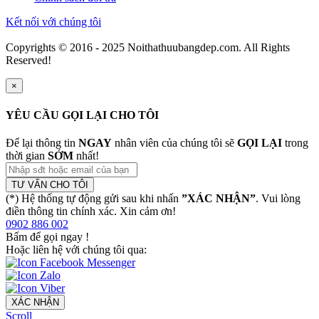
Kết nối với chúng tôi
Copyrights © 2016 - 2025 Noithathuubangdep.com. All Rights
Reserved!
×
YÊU CẦU GỌI LẠI CHO TÔI
Để lại thông tin
NGAY
nhân viên của chúng tôi sẽ
GỌI LẠI
trong
thời gian
SỚM
nhất!
TƯ VẤN CHO TÔI
(*) Hệ thống tự động gửi sau khi nhấn
”XÁC NHẬN”
. Vui lòng
điền thông tin chính xác. Xin cảm ơn!
0902 886 002
Bấm để gọi ngay
!
Hoặc liên hệ với chúng tôi qua:
XÁC NHẬN
Scroll