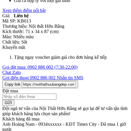
Giá cả hợp lý với mọi gia đình
Xem thêm điểm nổi bật
Giá:
Liên hệ
Mã SP:
KB013
Thương hiệu:
Nội thất Hữu Bằng
Kích thước:
71 x 34 x 87 (cm)
Màu:
Nhiều màu
Chất liệu:
Sắt
Khuyến mãi
Tặng ngay voucher giảm giá cho đơn hàng kế tiếp
Gọi đặt mua:
0902 886 002
(7:30-22:00)
Chat Zalo
Gọi điện thoại
0902 886 002
Nhắn tin SMS
Copy link
Đặt mua
GỬI
Đội ngũ tư vấn của Nội Thất Hữu Bằng sẽ gọi lại để tư vấn tận tình
giúp khách hàng lựa chọn sản phẩm
!
Khách hàng đã mua
Anh Hoàng Nam - 0934xxxxxx
-
KĐT Times City - Đã mua 1 giờ
trước