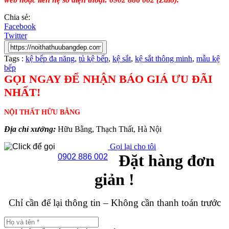
Chia sẻ:
Facebook
Twitter
Tags :
kệ bếp đa năng
,
tủ kệ bếp
,
kệ sắt
,
kệ sắt thông minh
,
mẫu kệ
bếp
GỌI NGAY ĐỂ NHẬN BÁO GIÁ ƯU ĐÃI
NHẤT!
NỘI THẤT HỮU BẰNG
Địa chỉ xưởng:
Hữu Bằng, Thạch Thất, Hà Nội
Gọi lại cho tôi
Đặt hàng đơn
0902 886 002
giản !
Chỉ cần để lại thông tin – Không cần thanh toán trước