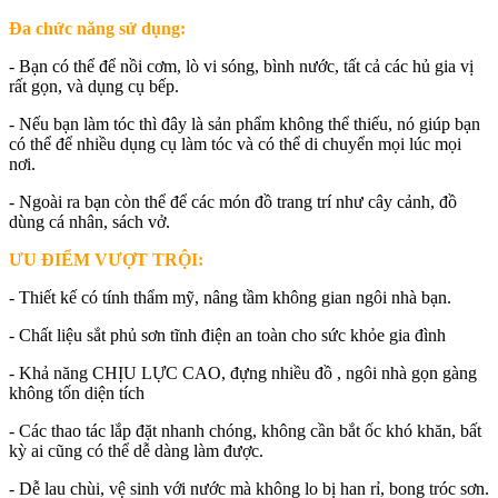
Đa chức năng sử dụng:
- Bạn có thể để nồi cơm, lò vi sóng, bình nước, tất cả các hủ gia vị
rất gọn, và dụng cụ bếp.
- Nếu bạn làm tóc thì đây là sản phẩm không thể thiếu, nó giúp bạn
có thể để nhiều dụng cụ làm tóc và có thể di chuyển mọi lúc mọi
nơi.
- Ngoài ra bạn còn thể để các món đồ trang trí như cây cảnh, đồ
dùng cá nhân, sách vở.
ƯU ĐIỂM VƯỢT TRỘI:
- Thiết kế có tính thẩm mỹ, nâng tầm không gian ngôi nhà bạn.
- Chất liệu sắt phủ sơn tĩnh điện an toàn cho sức khỏe gia đình
- Khả năng CHỊU LỰC CAO, đựng nhiều đồ , ngôi nhà gọn gàng
không tốn diện tích
- Các thao tác lắp đặt nhanh chóng, không cần bắt ốc khó khăn, bất
kỳ ai cũng có thể dễ dàng làm được.
- Dễ lau chùi, vệ sinh với nước mà không lo bị han rỉ, bong tróc sơn.