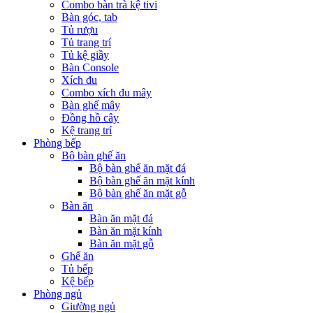
Combo bàn trà kệ tivi
Bàn góc, tab
Tủ rượu
Tủ trang trí
Tủ kệ giầy
Bàn Console
Xích đu
Combo xích đu mây
Bàn ghế mây
Đồng hồ cây
Kệ trang trí
Phòng bếp
Bộ bàn ghế ăn
Bộ bàn ghế ăn mặt đá
Bộ bàn ghế ăn mặt kính
Bộ bàn ghế ăn mặt gỗ
Bàn ăn
Bàn ăn mặt đá
Bàn ăn mặt kính
Bàn ăn mặt gỗ
Ghế ăn
Tủ bếp
Kệ bếp
Phòng ngủ
Giường ngủ