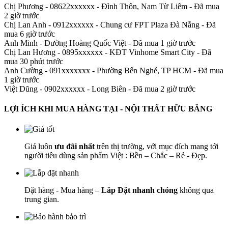
Chị Phương - 08622xxxxxx
-
Đình Thôn, Nam Từ Liêm - Đã mua
2 giờ trước
Chị Lan Anh - 0912xxxxxx
-
Chung cư FPT Plaza Đà Nẵng - Đã
mua 6 giờ trước
Anh Minh
-
Đường Hoàng Quốc Việt - Đã mua 1 giờ trước
Chị Lan Hương - 0895xxxxxx
-
KĐT Vinhome Smart City - Đã
mua 30 phút trước
Anh Cường - 091xxxxxxx
-
Phường Bến Nghé, TP HCM - Đã mua
1 giờ trước
Việt Dũng - 0902xxxxxx
-
Long Biên - Đã mua 2 giờ trước
LỢI ÍCH KHI MUA HÀNG TẠI - NỘI THẤT HỮU BẰNG
Giá luôn
ưu đãi nhất
trên thị trường, với mục đích mang tới
người tiêu dùng sản phẩm Việt : Bền – Chắc – Rẻ - Đẹp.
Đặt hàng - Mua hàng –
Lắp Đặt nhanh chóng
không qua
trung gian.