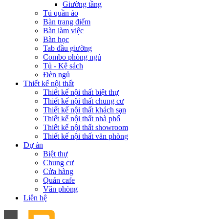
Giường tầng
Tủ quần áo
Bàn trang điểm
Bàn làm việc
Bàn học
Tab đầu giường
Combo phòng ngủ
Tủ - Kệ sách
Đèn ngủ
Thiết kế nội thất
Thiết kế nội thất biệt thự
Thiết kế nội thất chung cư
Thiết kế nội thất khách sạn
Thiết kế nội thất nhà phố
Thiết kế nội thất showroom
Thiết kế nội thất văn phòng
Dự án
Biệt thự
Chung cư
Cửa hàng
Quán cafe
Văn phòng
Liên hệ