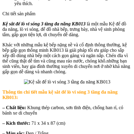
yêu thích.
Chi tiết sản phẩm
Kệ sắt để lò vi sóng 3 tầng đa năng KB013
là một mẫu Kệ để đồ
đa năng, lò vi sóng, để đồ nhà bếp, trưng bày, nhà vệ sinh phòng
tắm, gấp gọn tiện lợi, di chuyển dễ dàng.
Khác với những mẫu kệ bếp nặng nề và cố định thông thường, kệ
bếp gấp gọn thông minh KB013 là giải pháp tối ưu giúp cho sắp
xếp đồ dùng nhà bếp một cách gọn gàng và ngăn nắp. Chén dĩa vì
thế cũng thật dễ tìm và cũng mau ráo nước, chóng khô.những bạn
sinh viên, hay gia đình thường xuyên di chuyển nơi ở nhờ khả năng
gấp gọn dễ dàng và nhanh chóng.
Thông tin chi tiết mẫu k
ệ sắt để lò vi sóng 3 tầng đa năng
KB013
:
– Chất liệu:
Khung thép carbon, sơn tĩnh điện, chống han rỉ, có
bánh xe di chuyển
– Kích thước:
71 x 34 x 87 (cm)
– Màu sắc:
Đen / Trắng