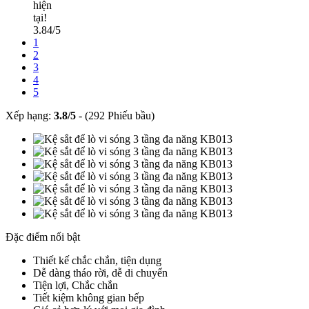
hiện
tại!
3.84/5
1
2
3
4
5
Xếp hạng:
3.8
/
5
-
(292 Phiếu bầu)
Đặc điểm nổi bật
Thiết kế chắc chắn, tiện dụng
Dễ dàng tháo rời, dễ di chuyển
Tiện lợi, Chắc chắn
Tiết kiệm không gian bếp