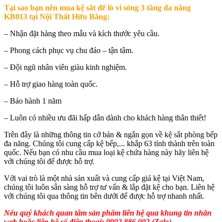
Tại sao bạn nên mua
kệ sắt để lò vi sóng 3 tầng đa năng
KB013 tại Nội Thất Hữu Bằng
:
– Nhận đặt hàng theo mẫu và kích thước yêu cầu.
– Phong cách phục vụ chu đáo – tận tâm.
– Đội ngũ nhân viên giàu kinh nghiệm.
– Hỗ trợ giao hàng toàn quốc.
– Bảo hành 1 năm
– Luôn có nhiều ưu đãi hấp dẫn dành cho khách hàng thân thiết!
Trên đây là những thông tin cở bản & ngắn gọn về kệ sắt phòng bếp
đa năng. Chúng tôi cung cấp kệ bếp,... khắp 63 tỉnh thành trên toàn
quốc. Nếu bạn có nhu cầu mua loại kệ chứa hàng này hãy liên hệ
với chúng tôi để được hỗ trợ.
Với vai trò là một nhà sản xuất và cung cấp giá kệ tại Việt Nam,
chúng tôi luôn sẵn sàng hỗ trợ tư vấn & lắp đặt kệ cho bạn. Liên hệ
với chúng tôi qua thông tin bên dưới để được hỗ trợ nhanh nhất.
Nếu quý khách quan tâm sản phẩm liên hệ qua khung tin nhắn
web hoặc liên hệ số điện thoại: 0902 886 002 (Zalo).