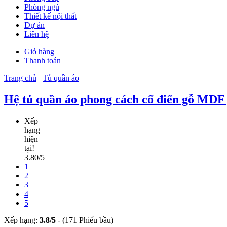
Phòng ngủ
Thiết kế nội thất
Dự án
Liên hệ
Giỏ hàng
Thanh toán
Trang chủ
Tủ quần áo
Hệ tủ quần áo phong cách cổ điển gỗ MDF
Xếp
hạng
hiện
tại!
3.80/5
1
2
3
4
5
Xếp hạng:
3.8
/
5
-
(171 Phiếu bầu)