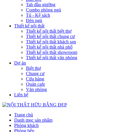
Tab đầu giường
Combo phòng ngủ
Tủ - Kệ sách
Đèn ngủ
Thiết kế nội thất
Thiết kế nội thất biệt thự
Thiết kế nội thất chung cư
Thiết kế nội thất khách sạn
Thiết kế nội thất nhà phố
Thiết kế nội thất showroom
Thiết kế nội thất văn phòng
Dự án
Biệt thự
Chung cư
Cửa hàng
Quán cafe
Văn phòng
Liên hệ
Trang chủ
Danh mục sản phẩm
Phòng khách
Phòng bếp