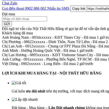
Chat Zalo
Gọi điện thoại
0902 886 002
Nhắn tin SMS
Copy link
Đặt mua
GỬI
Đội ngũ tư vấn của Nội Thất Hữu Bằng sẽ gọi lại để tư vấn tận tình
Khách hàng đã mua
Anh Hoàng Nam - 0934xxxxxx
-
KĐT Times City - Đã mua 1 giờ tr
Chị Phương - 08622xxxxxx
-
Đình Thôn, Nam Từ Liêm - Đã mua 2 g
Chị Lan Anh - 0912xxxxxx
-
Chung cư FPT Plaza Đà Nẵng - Đã mua
Anh Minh
-
Đường Hoàng Quốc Việt - Đã mua 1 giờ trước
Chị Lan Hương - 0895xxxxxx
-
KĐT Vinhome Smart City - Đã mua 
Anh Cường - 091xxxxxxx
-
Phường Bến Nghé, TP HCM - Đã mua 1 
Việt Dũng - 0902xxxxxx
-
Long Biên - Đã mua 2 giờ trước
LỢI ÍCH KHI MUA HÀNG TẠI - NỘI THẤT HỮU BẰNG
Giá luôn
ưu đãi nhất
trên thị trường, với mục đích mang tới n
Đặt hàng - Mua hàng –
Lắp Đặt nhanh chóng
không qua trun