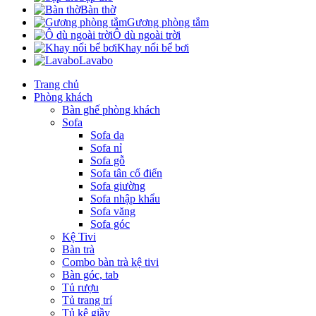
Bàn thờ
Gương phòng tắm
Ô dù ngoài trời
Khay nổi bể bơi
Lavabo
Trang chủ
Phòng khách
Bàn ghế phòng khách
Sofa
Sofa da
Sofa nỉ
Sofa gỗ
Sofa tân cổ điển
Sofa giường
Sofa nhập khẩu
Sofa văng
Sofa góc
Kệ Tivi
Bàn trà
Combo bàn trà kệ tivi
Bàn góc, tab
Tủ rượu
Tủ trang trí
Tủ kệ giầy