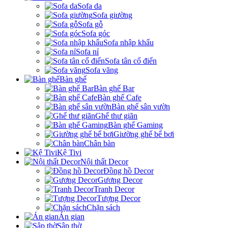
Sofa da
Sofa giường
Sofa gỗ
Sofa góc
Sofa nhập khẩu
Sofa nỉ
Sofa tân cổ điển
Sofa văng
Bàn ghế
Bàn ghế Bar
Bàn ghế Cafe
Bàn ghế sân vườn
Ghế thư giãn
Bàn ghế Gaming
Giường ghế bể bơi
Chân bàn
Kệ Tivi
Nội thất Decor
Đồng hồ Decor
Gương Decor
Tranh Decor
Tượng Decor
Chặn sách
Án gian
Sập thờ