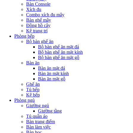
Bàn Console
Xích đu
Combo xích đu mây
Bàn ghế mây
Đồng hồ cây
Kệ trang trí
Phòng bếp
Bộ bàn ghế ăn
Bộ bàn ghế ăn mặt đá
Bộ bàn ghế ăn mặt kính
Bộ bàn ghế ăn mặt gỗ
Bàn ăn
Bàn ăn mặt đá
Bàn ăn mặt kính
Bàn ăn mặt gỗ
Ghế ăn
Tủ bếp
Kệ bếp
Phòng ngủ
Giường ngủ
Giường tầng
Tủ quần áo
Bàn trang điểm
Bàn làm việc
Bàn học