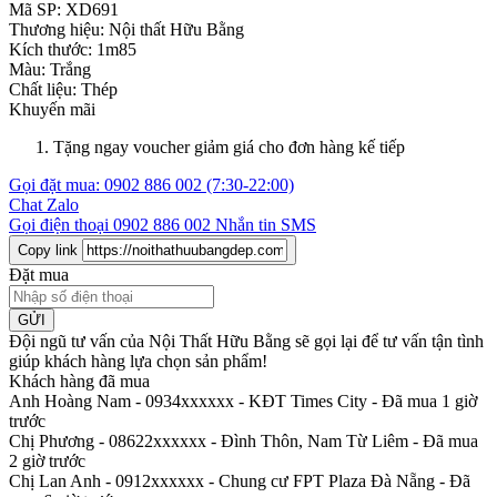
Mã SP:
XD691
Thương hiệu:
Nội thất Hữu Bằng
Kích thước:
1m85
Màu:
Trắng
Chất liệu:
Thép
Khuyến mãi
Tặng ngay voucher giảm giá cho đơn hàng kế tiếp
Gọi đặt mua:
0902 886 002
(7:30-22:00)
Chat Zalo
Gọi điện thoại
0902 886 002
Nhắn tin SMS
Copy link
Đặt mua
GỬI
Đội ngũ tư vấn của Nội Thất Hữu Bằng sẽ gọi lại để tư vấn tận tình
giúp khách hàng lựa chọn sản phẩm
!
Khách hàng đã mua
Anh Hoàng Nam - 0934xxxxxx
-
KĐT Times City - Đã mua 1 giờ
trước
Chị Phương - 08622xxxxxx
-
Đình Thôn, Nam Từ Liêm - Đã mua
2 giờ trước
Chị Lan Anh - 0912xxxxxx
-
Chung cư FPT Plaza Đà Nẵng - Đã