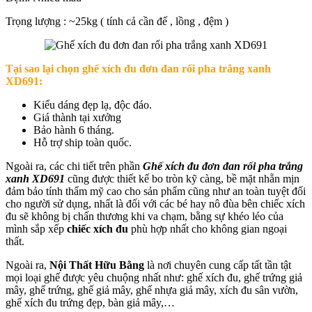
Trọng lượng : ~25kg ( tính cả cần đế , lồng , đệm )
Tại sao lại chọn g
hế xích đu đơn đan rối pha trắng xanh
XD691
:
Kiểu dáng đẹp lạ, độc đáo.
Giá thành tại xưởng
Bảo hành 6 tháng.
Hỗ trợ ship toàn quốc.
Ngoài ra, các chi tiết trên phần
Ghế xích đu đơn đan rối pha trắng
xanh XD691
cũng được thiết kế bo tròn kỹ càng, bề mặt nhẵn mịn
đảm bảo tính thẩm mỹ cao cho sản phẩm cũng như an toàn tuyệt đối
cho người sử dụng, nhất là đối với các bé hay nô đùa bên chiếc xích
đu sẽ không bị chấn thương khi va chạm, bằng sự khéo léo của
mình sắp xếp
chiếc xích đu
phù hợp nhất cho không gian ngoại
thất.
Ngoài ra,
Nội Thất Hữu Bằng
là nơi chuyên cung cấp tất tần tật
mọi loại ghế được yêu chuộng nhất như: ghế xích đu, ghế trứng giả
mây, ghế trứng, ghế giả mây, ghế nhựa giả mây, xích đu sân vườn,
ghế xích đu trứng đẹp, bàn giả mây,…