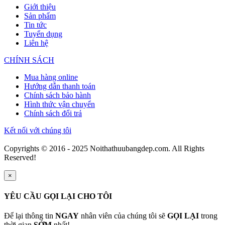
Giới thiệu
Sản phẩm
Tin tức
Tuyển dụng
Liên hệ
CHÍNH SÁCH
Mua hàng online
Hướng dẫn thanh toán
Chính sách bảo hành
Hình thức vận chuyển
Chính sách đổi trả
Kết nối với chúng tôi
Copyrights © 2016 - 2025 Noithathuubangdep.com. All Rights
Reserved!
×
YÊU CẦU GỌI LẠI CHO TÔI
Để lại thông tin
NGAY
nhân viên của chúng tôi sẽ
GỌI LẠI
trong
thời gian
SỚM
nhất!