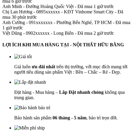
mua 6 giờ trước
Anh Minh
-
Đường Hoàng Quốc Việt - Đã mua 1 giờ trước
Chị Lan Hương - 0895xxxxxx
-
KĐT Vinhome Smart City - Đã
mua 30 phút trước
Anh Cường - 091xxxxxxx
-
Phường Bến Nghé, TP HCM - Đã mua
1 giờ trước
Việt Dũng - 0902xxxxxx
-
Long Biên - Đã mua 2 giờ trước
LỢI ÍCH KHI MUA HÀNG TẠI - NỘI THẤT HỮU BẰNG
Giá luôn
ưu đãi nhất
trên thị trường, với mục đích mang tới
người tiêu dùng sản phẩm Việt : Bền – Chắc – Rẻ - Đẹp.
Đặt hàng - Mua hàng –
Lắp Đặt nhanh chóng
không qua
trung gian.
Bảo hành sản phẩm
06 tháng - 5 năm
, bảo trì trọn đời.