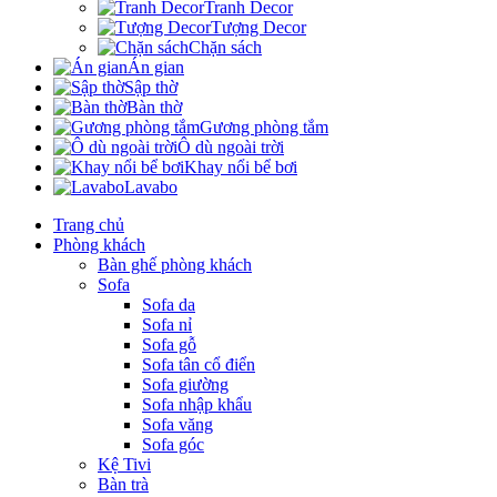
Tranh Decor
Tượng Decor
Chặn sách
Án gian
Sập thờ
Bàn thờ
Gương phòng tắm
Ô dù ngoài trời
Khay nổi bể bơi
Lavabo
Trang chủ
Phòng khách
Bàn ghế phòng khách
Sofa
Sofa da
Sofa nỉ
Sofa gỗ
Sofa tân cổ điển
Sofa giường
Sofa nhập khẩu
Sofa văng
Sofa góc
Kệ Tivi
Bàn trà