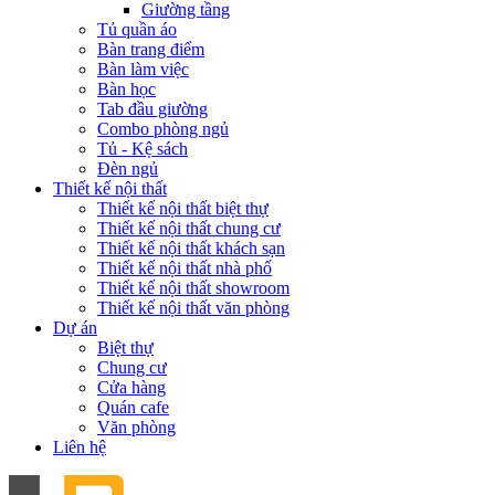
Giường tầng
Tủ quần áo
Bàn trang điểm
Bàn làm việc
Bàn học
Tab đầu giường
Combo phòng ngủ
Tủ - Kệ sách
Đèn ngủ
Thiết kế nội thất
Thiết kế nội thất biệt thự
Thiết kế nội thất chung cư
Thiết kế nội thất khách sạn
Thiết kế nội thất nhà phố
Thiết kế nội thất showroom
Thiết kế nội thất văn phòng
Dự án
Biệt thự
Chung cư
Cửa hàng
Quán cafe
Văn phòng
Liên hệ