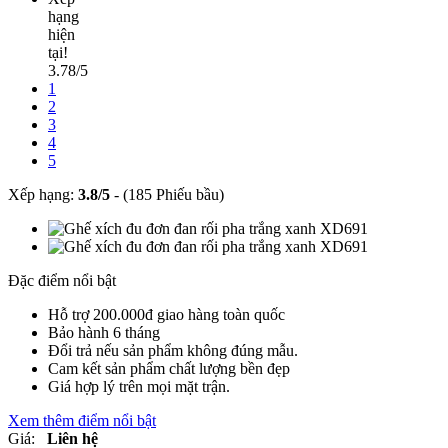
hạng
hiện
tại!
3.78/5
1
2
3
4
5
Xếp hạng:
3.8
/
5
-
(185 Phiếu bầu)
Đặc điểm nổi bật
Hỗ trợ 200.000đ giao hàng toàn quốc
Bảo hành 6 tháng
Đổi trả nếu sản phẩm không đúng mẫu.
Cam kết sản phẩm chất lượng bền đẹp
Giá hợp lý trên mọi mặt trận.
Xem thêm điểm nổi bật
Giá:
Liên hệ