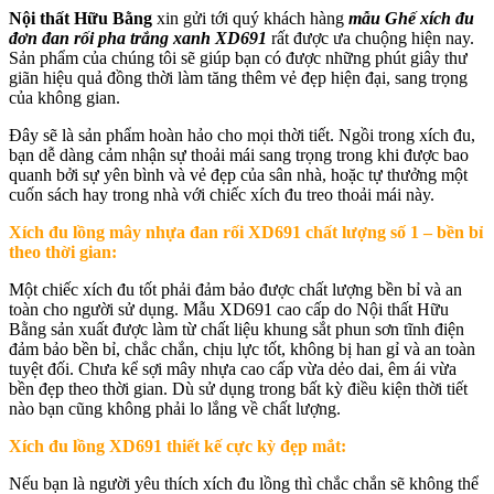
Nội thất Hữu Bằng
xin gửi tới quý khách hàng
mẫu Ghế xích đu
đơn đan rối pha trắng xanh XD691
rất được ưa chuộng hiện nay.
Sản phẩm của chúng tôi sẽ giúp bạn có được những phút giây thư
giãn hiệu quả đồng thời làm tăng thêm vẻ đẹp hiện đại, sang trọng
của không gian.
Đây sẽ là sản phẩm hoàn hảo cho mọi thời tiết. Ngồi trong xích đu,
bạn dễ dàng cảm nhận sự thoải mái sang trọng trong khi được bao
quanh bởi sự yên bình và vẻ đẹp của sân nhà, hoặc tự thưởng một
cuốn sách hay trong nhà với chiếc xích đu treo thoải mái này.
Xích đu lồng mây nhựa đan rối XD691 chất lượng số 1 – bền bỉ
theo thời gian:
Một chiếc xích đu tốt phải đảm bảo được chất lượng bền bỉ và an
toàn cho người sử dụng. Mẫu XD691 cao cấp do Nội thất Hữu
Bằng sản xuất được làm từ chất liệu khung sắt phun sơn tĩnh điện
đảm bảo bền bỉ, chắc chắn, chịu lực tốt, không bị han gỉ và an toàn
tuyệt đối. Chưa kể sợi mây nhựa cao cấp vừa dẻo dai, êm ái vừa
bền đẹp theo thời gian. Dù sử dụng trong bất kỳ điều kiện thời tiết
nào bạn cũng không phải lo lắng về chất lượng.
Xích đu lồng XD691 thiết kế cực kỳ đẹp mắt:
Nếu bạn là người yêu thích xích đu lồng thì chắc chắn sẽ không thể