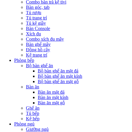
Combo bàn trà kệ tivi
Bàn góc, tab
Tủ rượu
Tủ trang trí
Tủ kệ giầy
Bàn Console
Xích đu
Combo xích đu mây
Bàn ghế mây
Đồng hồ cây
Kệ trang trí
Phòng bếp
Bộ bàn ghế ăn
Bộ bàn ghế ăn mặt đá
Bộ bàn ghế ăn mặt kính
Bộ bàn ghế ăn mặt gỗ
Bàn ăn
Bàn ăn mặt đá
Bàn ăn mặt kính
Bàn ăn mặt gỗ
Ghế ăn
Tủ bếp
Kệ bếp
Phòng ngủ
Giường ngủ