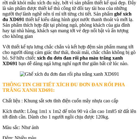
rời mắt khỏi mẫu xích đu này, bởi vì sản phẩm thiết kế quá đẹp. Đây
là sản phẩm được thiết kế thủ công từ đôi tay tài hoa của những
người thợ lành nghề nên tỉ mỉ tới từng chi tiết. Sản phẩm
ghế xích
đu XD691
thiết kế kiểu dáng hình giọt nước thanh thoát và mới lạ.
Sản phẩm thích hợp đặt tại phòng ngủ, phòng khách của gia đình
hay tại nhà hàng, khách sạn mang tới vẻ đẹp nổi bật và ấn tượng
cho không gian
Với thiết kế tựa lưng chắc chắn và kết hợp đệm sản phẩm mang tới
cho người dùng cảm giác thư thái, thoải mái, chắc chắn không bị gò
bó. Sở hữu chiếc
xích đu đơn đan rối pha màu trắng xanh
XD691
bạn dễ dàng ngả lưng nghỉ ngơi thư giãn bất cứ lúc nào.
THÔNG TIN CHI TIẾT
XÍCH ĐU ĐƠN ĐAN RỐI PHA
TRẮNG XANH XD691:
Chất liệu : Khung sắt sơn tĩnh điện cuốn mây nhựa cao cấp
Kích thước: Lồng 1m1 x 1m2 đế tròn 90 và cần cao 1m85 từ đất lên
tới đỉnh cần. Dành cho 1 người ngồi chịu được 120kg.
Màu sắc: Như ảnh
Đệm: Nhiều màu