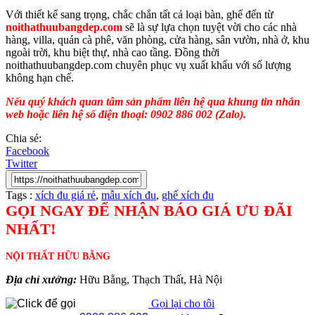
Với thiết kế sang trọng, chắc chắn tất cả loại bàn, ghế đến từ
noithathuubangdep.com
sẽ là sự lựa chọn tuyệt vời cho các nhà
hàng, villa, quán cà phê, văn phòng, cửa hàng, sân vườn, nhà ở, khu
ngoài trời, khu biệt thự, nhà cao tầng. Đồng thời
noithathuubangdep.com chuyên phục vụ xuất khẩu với số lượng
không hạn chế.
Nếu quý khách quan tâm sản phẩm liên hệ qua khung tin nhắn
web hoặc liên hệ số điện thoại: 0902 886 002 (Zalo).
Chia sẻ:
Facebook
Twitter
Tags :
xích đu giá rẻ
,
mẫu xích đu
,
ghế xích đu
GỌI NGAY ĐỂ NHẬN BÁO GIÁ ƯU ĐÃI
NHẤT!
NỘI THẤT HỮU BẰNG
Địa chỉ xưởng:
Hữu Bằng, Thạch Thất, Hà Nội
Gọi lại cho tôi