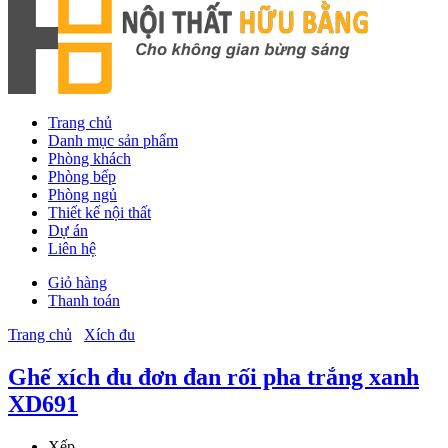
Trang chủ
Danh mục sản phẩm
Phòng khách
Phòng bếp
Phòng ngủ
Thiết kế nội thất
Dự án
Liên hệ
Giỏ hàng
Thanh toán
Trang chủ
Xích đu
Ghế xích đu đơn đan rối pha trắng xanh
XD691
Xếp